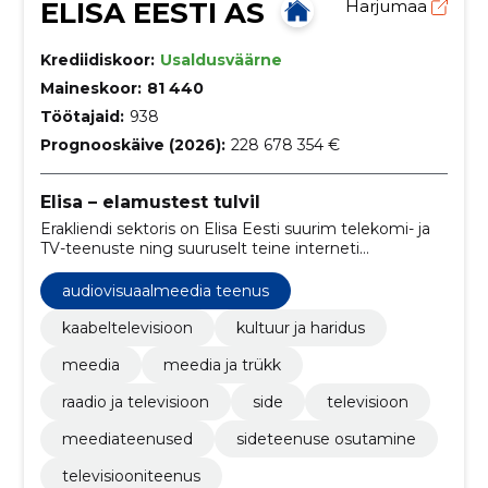
ELISA EESTI AS
Harjumaa
Krediidiskoor:
Usaldusväärne
Maineskoor:
81 440
Töötajaid:
938
Prognooskäive (2026):
228 678 354 €
Elisa – elamustest tulvil
Erakliendi sektoris on Elisa Eesti suurim telekomi- ja
TV-teenuste ning suuruselt teine interneti
püsiühenduse pakkuja.
audiovisuaalmeedia teenus
kaabeltelevisioon
kultuur ja haridus
meedia
meedia ja trükk
raadio ja televisioon
side
televisioon
meediateenused
sideteenuse osutamine
televisiooniteenus