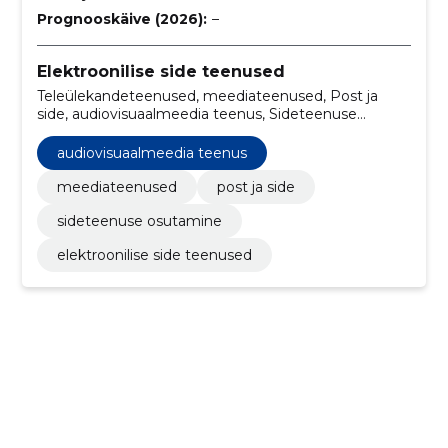
Prognooskäive (2026):
–
Elektroonilise side teenused
Teleülekandeteenused, meediateenused, Post ja
side, audiovisuaalmeedia teenus, Sideteenuse
osutamine
audiovisuaalmeedia teenus
meediateenused
post ja side
sideteenuse osutamine
elektroonilise side teenused