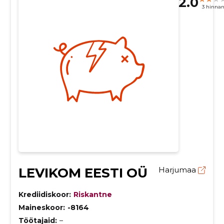
2.0
3 hinna
LEVIKOM EESTI OÜ
Harjumaa
Krediidiskoor:
Riskantne
Maineskoor:
-8164
Töötajaid:
–