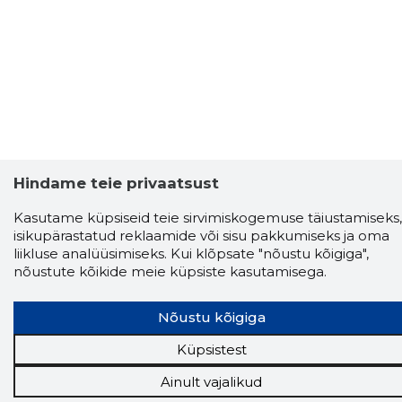
Hindame teie privaatsust
Kasutame küpsiseid teie sirvimiskogemuse täiustamiseks,
isikupärastatud reklaamide või sisu pakkumiseks ja oma
liikluse analüüsimiseks. Kui klõpsate "nõustu kõigiga",
nõustute kõikide meie küpsiste kasutamisega.
Storybook
Chrome laiendus
Nõustu kõigiga
Küpsistest
Storybooki laiendus ütleb Sulle, mis firma
veebilehel Sa parajasti viibid ja kui usaldusväärne
Ainult vajalikud
see firma täna on.
LAADI LAIENDUS ALLA