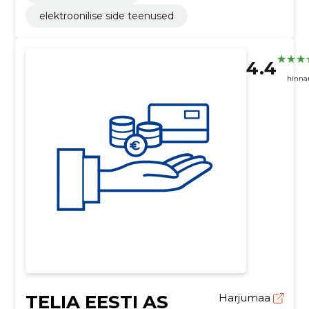
elektroonilise side teenused
4.4
hinna
TELIA EESTI AS
Harjumaa