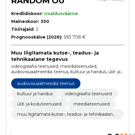
RANDOM OÜ
Krediidiskoor:
Usaldusväärne
Maineskoor:
550
Töötajaid:
2
Prognooskäive (2026):
593 708 €
Muu liigitamata kutse-, teadus- ja
tehnikaalane tegevus
videograafia teenused, meediateenused,
audiovisuaalmeedia teenus, kultuur ja haridus, üld- ja
koduteenused
audiovisuaalmeedia teenus
kultuur ja haridus
videograafia teenused
üld- ja koduteenused
meediateenused
muu liigitamata kutse-, teadus- ja tehnikaalane
tegevus