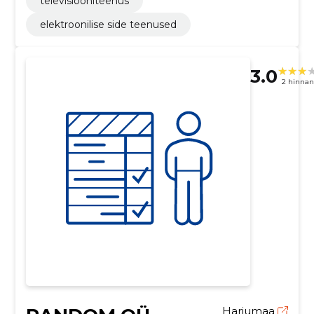
televisiooniteenus
elektroonilise side teenused
3.0
2 hinna
Harjumaa