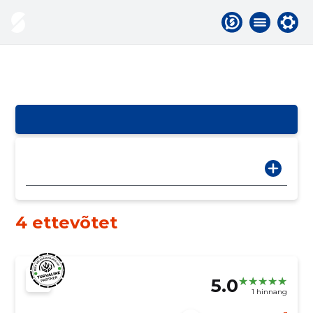
4 ettevõtet
5.0
1 hinnang