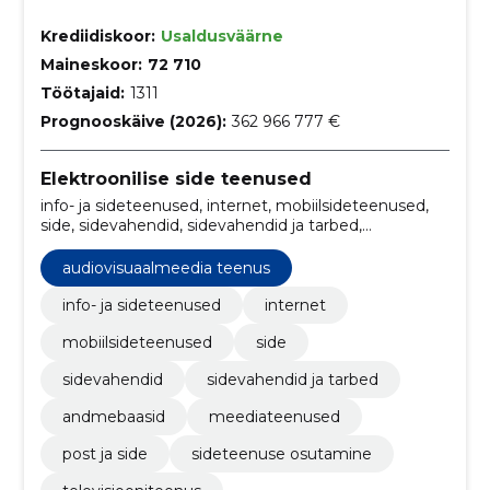
Krediidiskoor:
Usaldusväärne
Maineskoor:
72 710
Töötajaid:
1311
Prognooskäive (2026):
362 966 777 €
Elektroonilise side teenused
info- ja sideteenused, internet, mobiilsideteenused,
side, sidevahendid, sidevahendid ja tarbed,
andmebaasid, Infosüsteemid, Serverid, Telefoni- ja
andmeedastusteenused
audiovisuaalmeedia teenus
info- ja sideteenused
internet
mobiilsideteenused
side
sidevahendid
sidevahendid ja tarbed
andmebaasid
meediateenused
post ja side
sideteenuse osutamine