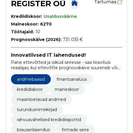
REGISTER OÜ
Tartumaa
Krediidiskoor:
Usaldusväärne
Maineskoor:
6270
Töötajaid:
10
Prognooskäive (2026):
731 035 €
Innovatiivsed IT lahendused!
Pane ettevõtted ja isikud seiresse - saa teavitusi
reaalajas, kui ettevõtte prognooskäive suureneb või
juhatuse liikme firmad on muutumas maksejõuetuks!
andmebaasid
finantsanalüüs
krediidiskoor
maineskoor
masinloetavad andmed
turundusnimekirjad
rahvusvahelised krediidiraportid
brauserilaiendus
firmade seire