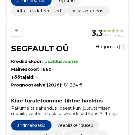
andmebaasid
registrid
info- ja sideteenused
inkassoteenus
3.3
4 hinnangut
SEGFAULT OÜ
Harjumaa
Krediidiskoor:
Usaldusväärne
Maineskoor:
1660
Töötajaid:
–
Prognooskäive (2026):
81 284 €
Kiire turuletoomine, lihtne hooldus
Pakume täislahendusi ideest kuni juurutamiseni:
mobiili-, veebi- ja töölauarakendused koos API-de,
andmebaaside ja testimisega, et kiirendada turule
jõudmist ja vähendada hoolduskulusid.
andmebaasid
veebirakendused