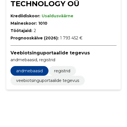
TECHNOLOGY OÜ
Krediidiskoor:
Usaldusväärne
Maineskoor:
1010
Töötajaid:
2
Prognooskäive (2026):
1 793 452 €
Veebiotsinguportaalide tegevus
andmebaasid, registrid
andmebaasid
registrid
veebiotsinguportaalide tegevus