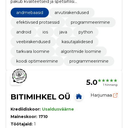
pakub kvaliteetseid ja spetsiifilisi
programmeerimislahendusi. Kasutuses on erinevaid
programmeerimiskeeli ja oskused on laiad.
andmebaasid
arvutirakendused
efektiivsed protsessid
programmeerimine
android
ios
java
python
veebirakendused
kasutajaliidesed
tarkvara loomine
algoritmide loomine
koodi optimeerimine
programmeerimine
5.0
1 hinnang
BITIMIHKEL OÜ
Harjumaa
Krediidiskoor:
Usaldusväärne
Maineskoor:
1710
Töötajaid:
1