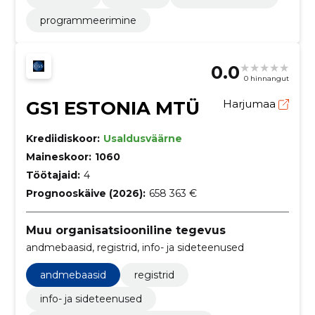
programmeerimine
0.0
0 hinnangut
GS1 ESTONIA MTÜ
Harjumaa
Krediidiskoor:
Usaldusväärne
Maineskoor:
1060
Töötajaid:
4
Prognooskäive (2026):
658 363 €
Muu organisatsiooniline tegevus
andmebaasid, registrid, info- ja sideteenused
andmebaasid
registrid
info- ja sideteenused