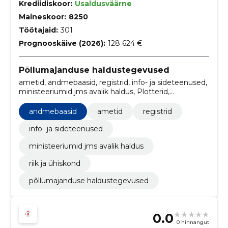
Krediidiskoor:
Usaldusväärne
Maineskoor:
8250
Töötajaid:
301
Prognooskäive (2026):
128 624 €
Põllumajanduse haldustegevused
ametid, andmebaasid, registrid, info- ja sideteenused,
ministeeriumid jms avalik haldus, Plotterid,
Lennukipetrool, Konstruktsioonid ja
konstruktsioonide osad, Digitaalkartograafia,
andmebaasid
ametid
registrid
Infosüsteemid
info- ja sideteenused
ministeeriumid jms avalik haldus
riik ja ühiskond
põllumajanduse haldustegevused
0.0
0 hinnangut