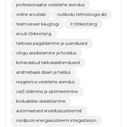
professionaalne veebilehe arendus
online arvutiabi
nutikodu tehnoloogia abi
teamviewer kaugtugi
it tõrkeotsing
arvuti tõrkeotsing
tarkvara paigaldamine ja uuendused
võrgu seadistamine ja hooldus
kohandatud tarkvaralahendused
andmebaasi disain ja haldus
reageeriva veebilehe arendus
css3 stiilimine ja optimeerimine
koduabilise seadistamine
automaatsed arveldussüsteemid
nordpooli energiasüsteemi integratsioon