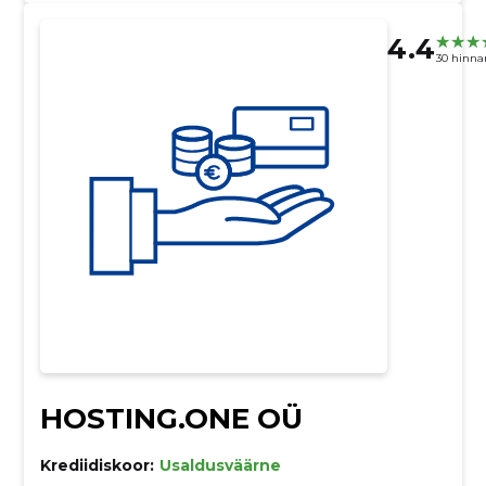
4.4
30 hinna
HOSTING.ONE OÜ
Krediidiskoor:
Usaldusväärne