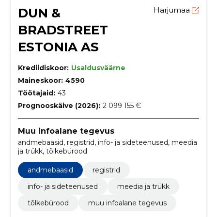
DUN &
Harjumaa
BRADSTREET
ESTONIA AS
Krediidiskoor:
Usaldusväärne
Maineskoor:
4590
Töötajaid:
43
Prognooskäive (2026):
2 099 155 €
Muu infoalane tegevus
andmebaasid, registrid, info- ja sideteenused, meedia
ja trükk, tõlkebürood
andmebaasid
registrid
info- ja sideteenused
meedia ja trükk
tõlkebürood
muu infoalane tegevus