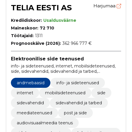
TELIA EESTI AS
Harjumaa
Krediidiskoor:
Usaldusväärne
Maineskoor:
72 710
Töötajaid:
1311
Prognooskäive (2026):
362 966 777 €
Elektroonilise side teenused
info- ja sideteenused, internet, mobiilsideteenused,
side, sidevahendid, sidevahendid ja tarbed,
andmebaasid, Infosüsteemid, Serverid, Telefoni- ja
andmeedastusteenused
andmebaasid
info- ja sideteenused
internet
mobiilsideteenused
side
sidevahendid
sidevahendid ja tarbed
meediateenused
post ja side
audiovisuaalmeedia teenus