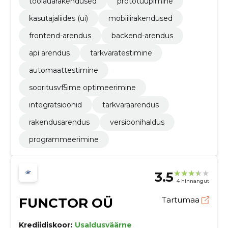
töölauarakendused
prototüüpimine
kasutajaliides (ui)
mobiilirakendused
frontend-arendus
backend-arendus
api arendus
tarkvaratestimine
automaattestimine
sooritusvf5ime optimeerimine
integratsioonid
tarkvaraarendus
rakendusarendus
versioonihaldus
programmeerimine
3.5
4 hinnangut
FUNCTOR OÜ
Tartumaa
Krediidiskoor:
Usaldusväärne