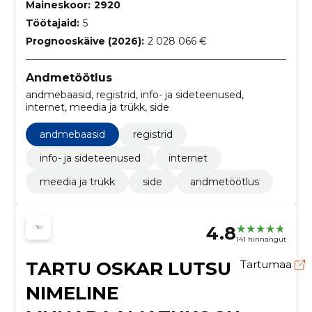
Maineskoor:
2920
Töötajaid:
5
Prognooskäive (2026):
2 028 066 €
Andmetöötlus
andmebaasid, registrid, info- ja sideteenused,
internet, meedia ja trükk, side
andmebaasid
registrid
info- ja sideteenused
internet
meedia ja trükk
side
andmetöötlus
4.8
141 hinnangut
TARTU OSKAR LUTSU
Tartumaa
NIMELINE