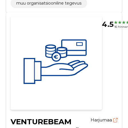
muu organisatsiooniline tegevus
4.5
16 hinna
VENTUREBEAM
Harjumaa