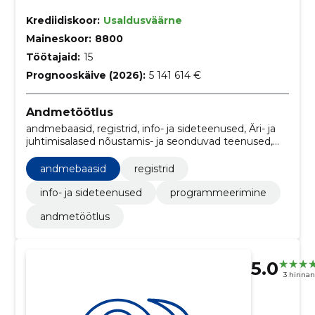
Krediidiskoor:
Usaldusväärne
Maineskoor:
8800
Töötajaid:
15
Prognooskäive (2026):
5 141 614 €
Andmetöötlus
andmebaasid, registrid, info- ja sideteenused, Äri- ja
juhtimisalased nõustamis- ja seonduvad teenused,
programmeerimine
andmebaasid
registrid
info- ja sideteenused
programmeerimine
andmetöötlus
5.0
3 hinna