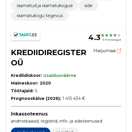
raamatud ja raamatukogud
side
raamatukogu tegevus
4.3
4 hinnangut
KREDIIDIREGISTER
Harjumaa
OÜ
Krediidiskoor:
Usaldusväärne
Maineskoor:
2020
Töötajaid:
5
Prognooskäive (2026):
1 415 434 €
Inkassoteenus
andmebaasid, registrid, info- ja sideteenused