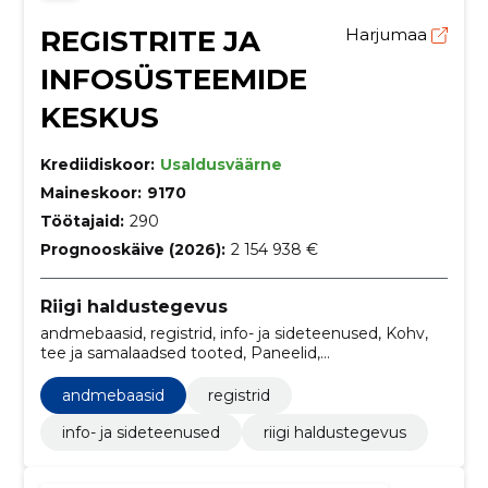
REGISTRITE JA
Harjumaa
INFOSÜSTEEMIDE
KESKUS
Krediidiskoor:
Usaldusväärne
Maineskoor:
9170
Töötajaid:
290
Prognooskäive (2026):
2 154 938 €
Riigi haldustegevus
andmebaasid, registrid, info- ja sideteenused, Kohv,
tee ja samalaadsed tooted, Paneelid,
Elektronpostisüsteemid, Mälulaiendusseadmed,
Infosüsteemid, Serverid, Kontorimasinate hooldus ja
andmebaasid
registrid
remont
info- ja sideteenused
riigi haldustegevus