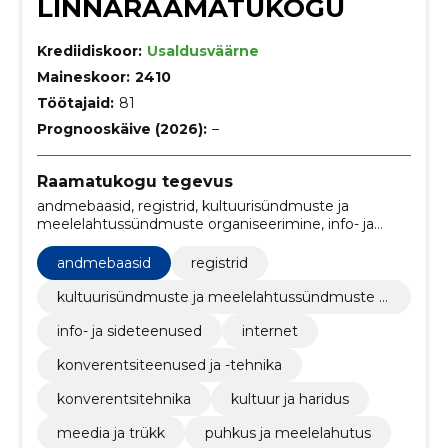
LINNARAAMATUKOGU
Krediidiskoor:
Usaldusväärne
Maineskoor:
2410
Töötajaid:
81
Prognooskäive (2026):
–
Raamatukogu tegevus
andmebaasid, registrid, kultuurisündmuste ja
meelelahtussündmuste organiseerimine, info- ja
sideteenused, internet, konverentsiteenused ja -
tehnika, konverentsitehnika, meedia ja trükk,
andmebaasid
registrid
raamatud ja raamatukogud, side
kultuurisündmuste ja meelelahtussündmuste o
rganiseerimine
info- ja sideteenused
internet
konverentsiteenused ja -tehnika
konverentsitehnika
kultuur ja haridus
meedia ja trükk
puhkus ja meelelahutus