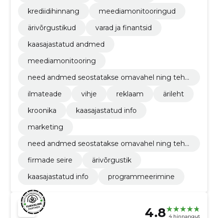
krediidihinnang
meediamonitooringud
ärivõrgustikud
varad ja finantsid
kaasajastatud andmed
meediamonitooring
need andmed seostatakse omavahel ning teha
kse kättesaadavaks inforegistri veebikeskkonna
ilmateade
vihje
reklaam
ärileht
s.
kroonika
kaasajastatud info
marketing
need andmed seostatakse omavahel ning teha
kse kättesaadavaks inforegistri veebikeskkonna
firmade seire
ärivõrgustik
s.
kaasajastatud info
programmeerimine
4.8
4 hinnangut