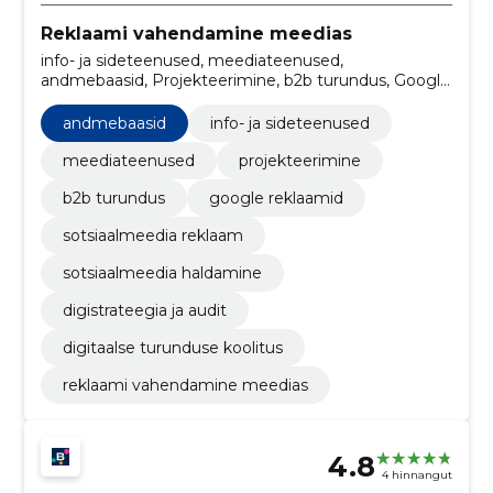
Reklaami vahendamine meedias
info- ja sideteenused, meediateenused,
andmebaasid, Projekteerimine, b2b turundus, Google
reklaamid, sotsiaalmeedia reklaam, sotsiaalmeedia
haldamine, digistrateegia ja audit, digitaalse
andmebaasid
info- ja sideteenused
turunduse koolitus
meediateenused
projekteerimine
b2b turundus
google reklaamid
sotsiaalmeedia reklaam
sotsiaalmeedia haldamine
digistrateegia ja audit
digitaalse turunduse koolitus
reklaami vahendamine meedias
4.8
4 hinnangut