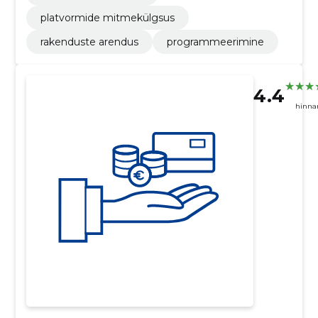
platvormide mitmekülgsus
rakenduste arendus
programmeerimine
4.4
hinna