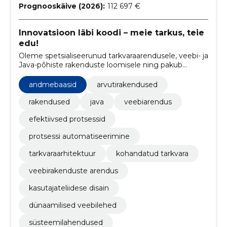
Prognooskäive (2026):
112 697 €
Innovatsioon läbi koodi – meie tarkus, teie
edu!
Oleme spetsialiseerunud tarkvaraarendusele, veebi- ja
Java-põhiste rakenduste loomisele ning pakub
kvaliteetseid lahendus.
andmebaasid
arvutirakendused
rakendused
java
veebiarendus
efektiivsed protsessid
protsessi automatiseerimine
tarkvaraarhitektuur
kohandatud tarkvara
veebirakenduste arendus
kasutajateliidese disain
dünaamilised veebilehed
süsteemilahendused