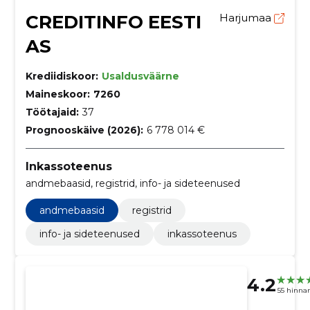
CREDITINFO EESTI
Harjumaa
AS
Krediidiskoor:
Usaldusväärne
Maineskoor:
7260
Töötajaid:
37
Prognooskäive (2026):
6 778 014 €
Inkassoteenus
andmebaasid, registrid, info- ja sideteenused
andmebaasid
registrid
info- ja sideteenused
inkassoteenus
4.2
55 hinna