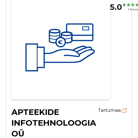
5.0
1 hin
APTEEKIDE
Tartumaa
INFOTEHNOLOOGIA
OÜ