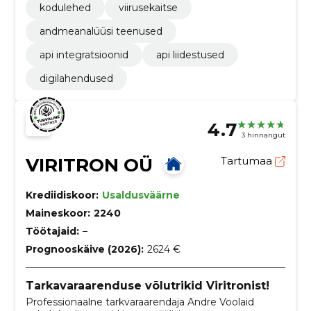
kodulehed
viirusekaitse
andmeanalüüsi teenused
api integratsioonid
api liidestused
digilahendused
4.7
3 hinnangut
VIRITRON OÜ
Tartumaa
Krediidiskoor:
Usaldusväärne
Maineskoor:
2240
Töötajaid:
–
Prognooskäive (2026):
2624 €
Tarkavaraarenduse võlutrikid Viritronist!
Professionaalne tarkvaraarendaja Andre Voolaid