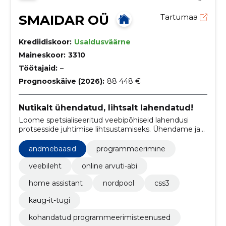
SMAIDAR OÜ
Tartumaa
Krediidiskoor:
Usaldusväärne
Maineskoor:
3310
Töötajaid:
–
Prognooskäive (2026):
88 448 €
Nutikalt ühendatud, lihtsalt lahendatud!
Loome spetsialiseeritud veebipõhiseid lahendusi
protsesside juhtimise lihtsustamiseks. Ühendame ja
integreerime olemasolevad süsteemid ja tarkvarad.
andmebaasid
programmeerimine
veebileht
online arvuti-abi
home assistant
nordpool
css3
kaug-it-tugi
kohandatud programmeerimisteenused