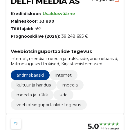
DELFI MEEDIA AS
Krediidiskoor:
Usaldusväärne
Maineskoor:
33 890
Töötajaid:
452
Prognooskäive (2026):
39 248 695 €
Veebiotsinguportaalide tegevus
internet, meedia, meedia ja trükk, side, andmebaasid,
Mitmesugused trükised, Kirjastamisteenused,
Äriorganisatsioonide teenused,
Reklaamikampaaniateenused, trükiteenused
andmebaasid
internet
kultuur ja haridus
meedia
meedia ja trükk
side
veebiotsinguportaalide tegevus
5.0
4 hinnangut