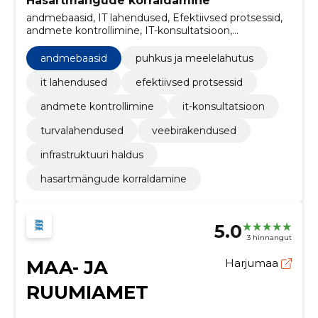
Hasartmängude korraldamine
andmebaasid, IT lahendused, Efektiivsed protsessid,
andmete kontrollimine, IT-konsultatsioon,
turvalahendused, veebirakendused, infrastruktuuri
haldus, puhkus ja meelelahutus
andmebaasid
puhkus ja meelelahutus
it lahendused
efektiivsed protsessid
andmete kontrollimine
it-konsultatsioon
turvalahendused
veebirakendused
infrastruktuuri haldus
hasartmängude korraldamine
5.0
3 hinnangut
MAA- JA
Harjumaa
RUUMIAMET