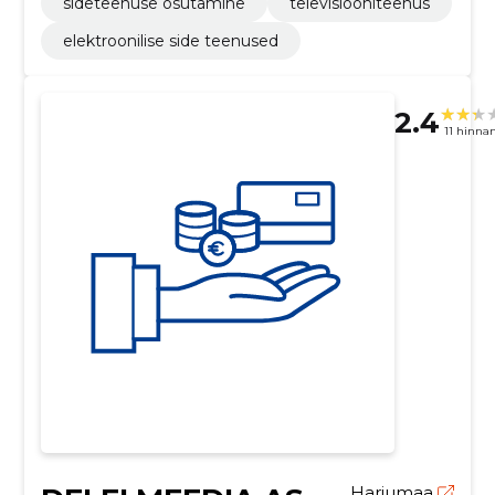
sideteenuse osutamine
televisiooniteenus
elektroonilise side teenused
2.4
11 hinna
Harjumaa