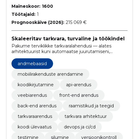
Maineskoor:
1600
Töötajaid:
1
Prognooskäive (2026):
215 069 €
Skaleeritav tarkvara, turvaline ja töökindel
Pakume terviklikke tarkvaralahendusi — alates
arhitektuurist kuni automaatse juurutamiseni,
kiirendades äri kasvu ja vähendades tehnilisi riske.
andmebaasid
mobiilirakenduste arendamine
koodikirjutamine
api-arendus
veebiarendus
front-end arendus
back-end arendus
raamistikud ja teegid
tarkvaraarendus
tarkvara arhitektuur
koodi ülevaatus
devops ja ci/cd
testimine
silumine
versioonikontroll