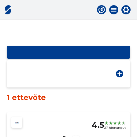
1 ettevõte
4.5
27 hinnangut