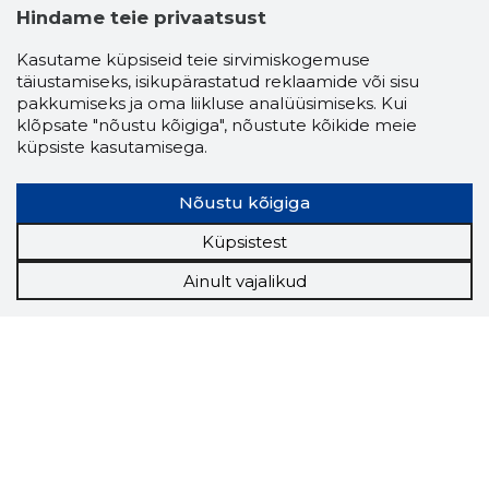
Hindame teie privaatsust
Kasutame küpsiseid teie sirvimiskogemuse
täiustamiseks, isikupärastatud reklaamide või sisu
pakkumiseks ja oma liikluse analüüsimiseks. Kui
klõpsate "nõustu kõigiga", nõustute kõikide meie
küpsiste kasutamisega.
Nõustu kõigiga
Küpsistest
Ainult vajalikud
Storybook
Chrome laiendus