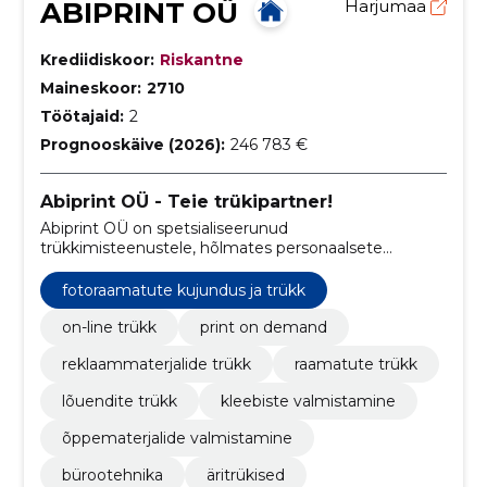
ABIPRINT OÜ
Harjumaa
Krediidiskoor:
Riskantne
Maineskoor:
2710
Töötajaid:
2
Prognooskäive (2026):
246 783 €
Abiprint OÜ - Teie trükipartner!
Abiprint OÜ on spetsialiseerunud
trükkimisteenustele, hõlmates personaalsete
fotoraamatute, kataloogide, raamatute ja
õppematerjalide trükkimist.
fotoraamatute kujundus ja trükk
on-line trükk
print on demand
reklaammaterjalide trükk
raamatute trükk
lõuendite trükk
kleebiste valmistamine
õppematerjalide valmistamine
bürootehnika
äritrükised