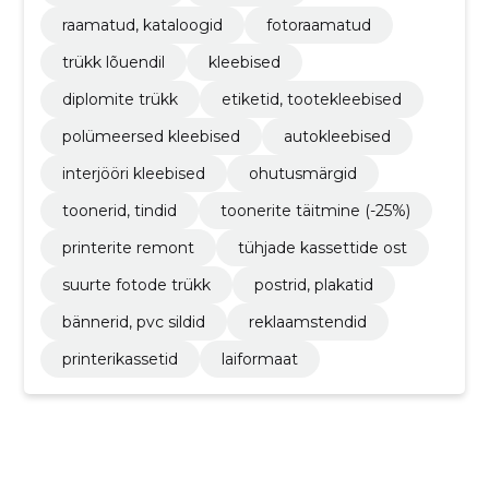
raamatud, kataloogid
fotoraamatud
trükk lõuendil
kleebised
diplomite trükk
etiketid, tootekleebised
polümeersed kleebised
autokleebised
interjööri kleebised
ohutusmärgid
toonerid, tindid
toonerite täitmine (-25%)
printerite remont
tühjade kassettide ost
suurte fotode trükk
postrid, plakatid
bännerid, pvc sildid
reklaamstendid
printerikassetid
laiformaat