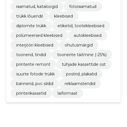
raamatud, kataloogid
fotoraamatud
trükk lõuendil
kleebised
diplomite trükk
etiketid, tootekleebised
polümeersed kleebised
autokleebised
interjööri kleebised
ohutusmärgid
toonerid, tindid
toonerite täitmine (-25%)
printerite remont
tühjade kassettide ost
suurte fotode trükk
postrid, plakatid
bännerid, pvc sildid
reklaamstendid
printerikassetid
laiformaat