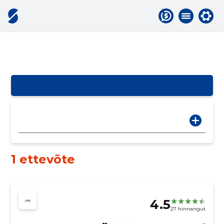
1 ettevõte
4.5
27 hinnangut