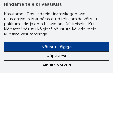
Hindame teie privaatsust
Kasutame küpsiseid teie sirvimiskogemuse
täiustamiseks, isikupärastatud reklaamide või sisu
pakkumiseks ja oma liikluse analüüsimiseks. Kui
klõpsate "nõustu kõigiga", nõustute kõikide meie
küpsiste kasutamisega.
Nõustu kõigiga
Küpsistest
Ainult vajalikud
Storybook
Chrome laiendus