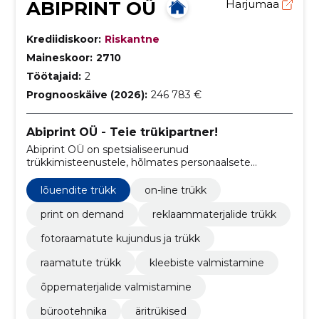
ABIPRINT OÜ
Harjumaa
Krediidiskoor:
Riskantne
Maineskoor:
2710
Töötajaid:
2
Prognooskäive (2026):
246 783 €
Abiprint OÜ - Teie trükipartner!
Abiprint OÜ on spetsialiseerunud
trükkimisteenustele, hõlmates personaalsete
fotoraamatute, kataloogide, raamatute ja
õppematerjalide trükkimist.
lõuendite trükk
on-line trükk
print on demand
reklaammaterjalide trükk
fotoraamatute kujundus ja trükk
raamatute trükk
kleebiste valmistamine
õppematerjalide valmistamine
bürootehnika
äritrükised