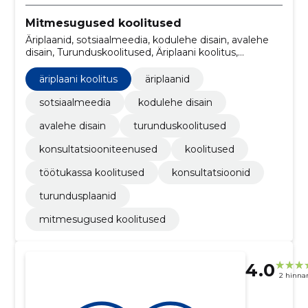
Mitmesugused koolitused
Äriplaanid, sotsiaalmeedia, kodulehe disain, avalehe
disain, Turunduskoolitused, Äriplaani koolitus,
konsultatsiooniteenused, Koolitused, töötukassa
koolitused, konsultatsioonid
äriplaani koolitus
äriplaanid
sotsiaalmeedia
kodulehe disain
avalehe disain
turunduskoolitused
konsultatsiooniteenused
koolitused
töötukassa koolitused
konsultatsioonid
turundusplaanid
mitmesugused koolitused
4.0
2 hinna