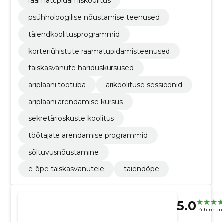
raamatupidamiskoolitus
psühholoogilise nõustamise teenused
täiendkoolitusprogrammid
korteriühistute raamatupidamisteenused
täiskasvanute hariduskursused
äriplaani töötuba
ärikoolituse sessioonid
äriplaani arendamise kursus
sekretärioskuste koolitus
töötajate arendamise programmid
sõltuvusnõustamine
e-õpe täiskasvanutele
täiendõpe
5.0
4 hinna