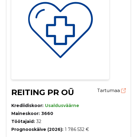
REITING PR OÜ
Tartumaa
Krediidiskoor:
Usaldusväärne
Maineskoor:
3660
Töötajaid:
32
Prognooskäive (2026):
1 786 532 €