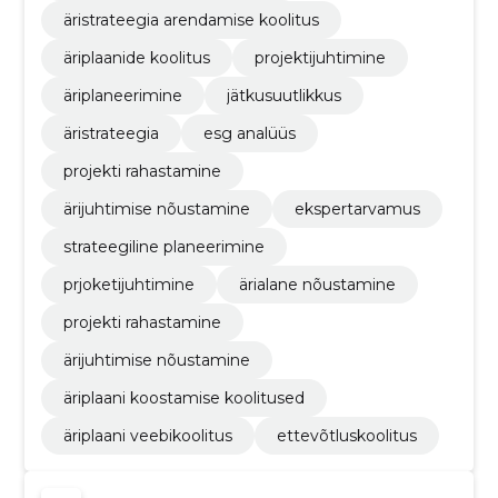
äristrateegia arendamise koolitus
äriplaanide koolitus
projektijuhtimine
äriplaneerimine
jätkusuutlikkus
äristrateegia
esg analüüs
projekti rahastamine
ärijuhtimise nõustamine
ekspertarvamus
strateegiline planeerimine
prjoketijuhtimine
ärialane nõustamine
projekti rahastamine
ärijuhtimise nõustamine
äriplaani koostamise koolitused
äriplaani veebikoolitus
ettevõtluskoolitus