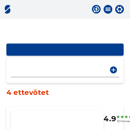
4 ettevõtet
4.9
13 hinna