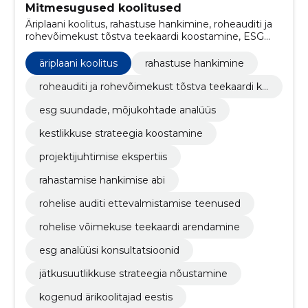
Mitmesugused koolitused
Äriplaani koolitus, rahastuse hankimine, roheauditi ja
rohevõimekust tõstva teekaardi koostamine, ESG
suundade, mõjukohtade analüüs, kestlikkuse
strateegia koostamine, projektijuhtimise ekspertiis,
äriplaani koolitus
rahastuse hankimine
rahastamise hankimise abi, rohelise auditi
ettevalmistamise teenused, rohelise võimekuse
roheauditi ja rohevõimekust tõstva teekaardi ko
teekaardi arendamine, ESG analüüsi konsultatsioonid
ostamine
esg suundade, mõjukohtade analüüs
kestlikkuse strateegia koostamine
projektijuhtimise ekspertiis
rahastamise hankimise abi
rohelise auditi ettevalmistamise teenused
rohelise võimekuse teekaardi arendamine
esg analüüsi konsultatsioonid
jätkusuutlikkuse strateegia nõustamine
kogenud ärikoolitajad eestis