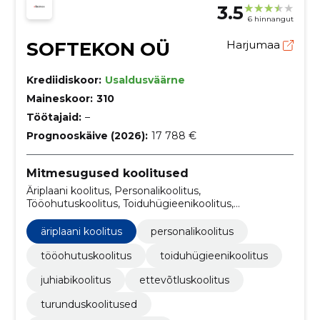
3.5
6 hinnangut
SOFTEKON OÜ
Harjumaa
Krediidiskoor:
Usaldusväärne
Maineskoor:
310
Töötajaid:
–
Prognooskäive (2026):
17 788 €
Mitmesugused koolitused
Äriplaani koolitus, Personalikoolitus,
Tööohutuskoolitus, Toiduhügieenikoolitus,
Juhiabikoolitus, ettevõtluskoolitus,
Turunduskoolitused, Raamatupidamiskoolitus
äriplaani koolitus
personalikoolitus
tööohutuskoolitus
toiduhügieenikoolitus
juhiabikoolitus
ettevõtluskoolitus
turunduskoolitused