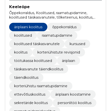
Keeleõpe
Õppekorraldus, Koolitused, raamatupidamine,
koolitused täiskasvanutele, tõlketeenus, koolitus,
Korteriühistute revisjonid, töötukassa koolitused,
äriplaan, Äriplaani koolitus
äriplaani koolitus
õppekorraldus
koolitused
raamatupidamine
koolitused täiskasvanutele
kursused
koolitus
korteriühistute revisjonid
töötukassa koolitused
äriplaan
täiskasvanute täiendkoolitus
täiendkoolitus
korteriühistu raamatupidamine
ettevõtluskoolitus
äriplaani koostamine
sekretäride koolitus
personlitöö koolitus