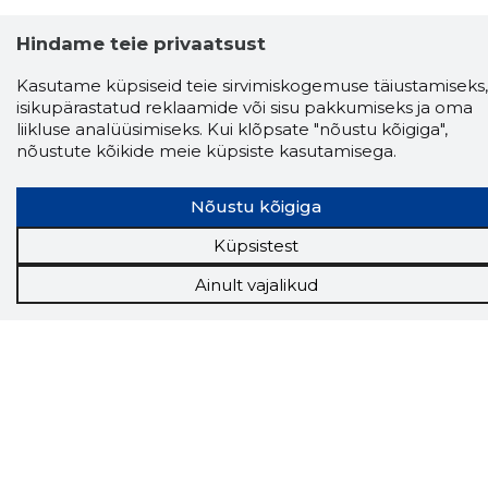
Hindame teie privaatsust
Kasutame küpsiseid teie sirvimiskogemuse täiustamiseks,
isikupärastatud reklaamide või sisu pakkumiseks ja oma
Storybook
liikluse analüüsimiseks. Kui klõpsate "nõustu kõigiga",
Chrome laiendus
nõustute kõikide meie küpsiste kasutamisega.
Storybooki laiendus ütleb Sulle, mis firma
Nõustu kõigiga
veebilehel Sa parajasti viibid ja kui usaldusväärne
see firma täna on.
LAADI LAIENDUS ALLA
Küpsistest
Ainult vajalikud
Näed helistaja tausta!
Storybooki Äpp toob
Sinuni
OTSEKONTAKTID
400 000 Eesti
ettevõtte ja isikute kohta (juhid, ametnikud).
Andmed on rikastatud maksevõime ja
finantsinfoga.