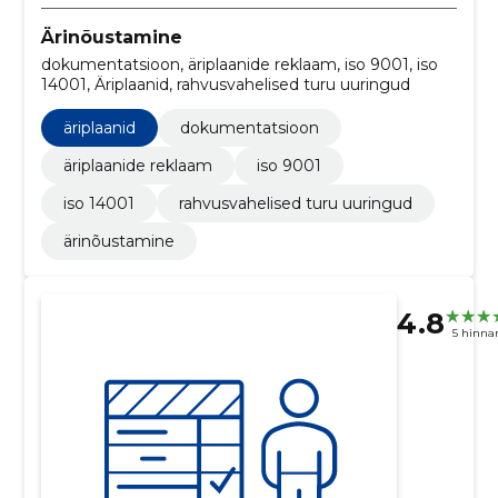
Ärinõustamine
dokumentatsioon, äriplaanide reklaam, iso 9001, iso
14001, Äriplaanid, rahvusvahelised turu uuringud
äriplaanid
dokumentatsioon
äriplaanide reklaam
iso 9001
iso 14001
rahvusvahelised turu uuringud
ärinõustamine
4.8
5 hinna