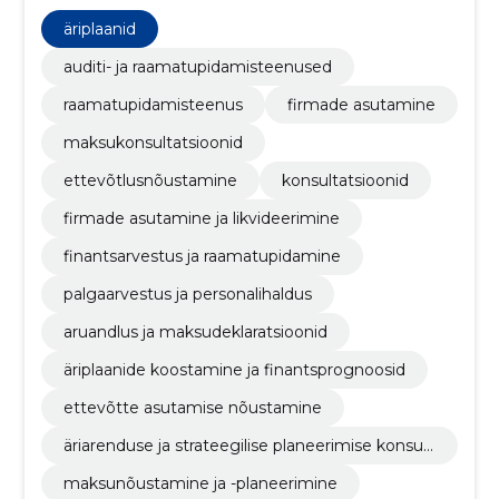
maksudeklaratsioonide koostamine ja esitamine,
maksunõustamine ja -planeerimine, Äriarenduse ja
äriplaanid
strateegilise planeerimise konsultatsioonid, ettevõtte
asutamise nõustamine, Äriplaanide koostamine ja
auditi- ja raamatupidamisteenused
finantsprognoosid, aruandlus ja maksudeklaratsioonid,
raamatupidamisteenus
firmade asutamine
palgaarvestus ja personalihaldus, firmade asutamine
ja likvideerimine
maksukonsultatsioonid
ettevõtlusnõustamine
konsultatsioonid
firmade asutamine ja likvideerimine
finantsarvestus ja raamatupidamine
palgaarvestus ja personalihaldus
aruandlus ja maksudeklaratsioonid
äriplaanide koostamine ja finantsprognoosid
ettevõtte asutamise nõustamine
äriarenduse ja strateegilise planeerimise konsult
atsioonid
maksunõustamine ja -planeerimine