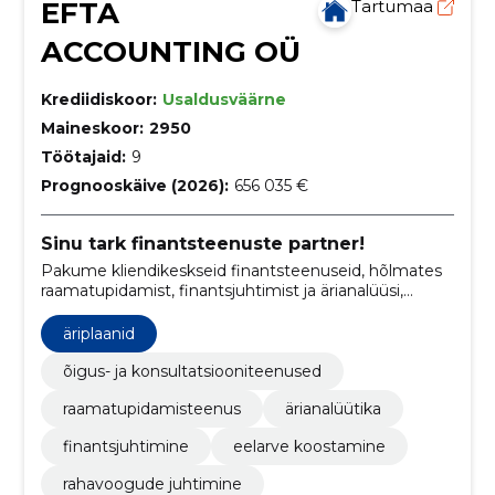
EFTA
Tartumaa
ACCOUNTING OÜ
Krediidiskoor:
Usaldusväärne
Maineskoor:
2950
Töötajaid:
9
Prognooskäive (2026):
656 035 €
Sinu tark finantsteenuste partner!
Pakume kliendikeskseid finantsteenuseid, hõlmates
raamatupidamist, finantsjuhtimist ja ärianalüüsi,
aidates ettevõtetel saavutada finantsiline stabiilsus ja
kasv.
äriplaanid
õigus- ja konsultatsiooniteenused
raamatupidamisteenus
ärianalüütika
finantsjuhtimine
eelarve koostamine
rahavoogude juhtimine