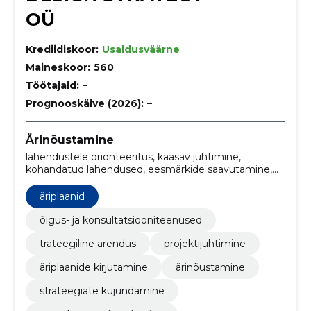
OÜ
Krediidiskoor:
Usaldusväärne
Maineskoor:
560
Töötajaid:
–
Prognooskäive (2026):
–
Ärinõustamine
lahendustele orionteeritus, kaasav juhtimine,
kohandatud lahendused, eesmärkide saavutamine,
olulised edusammud, tõhus strateegia, strateegilise
mõtlemise koolitused, Äriplaanid, strateegiline
äriplaanid
arendus, süstemaatiline mõtlemine
õigus- ja konsultatsiooniteenused
trateegiline arendus
projektijuhtimine
äriplaanide kirjutamine
ärinõustamine
strateegiate kujundamine