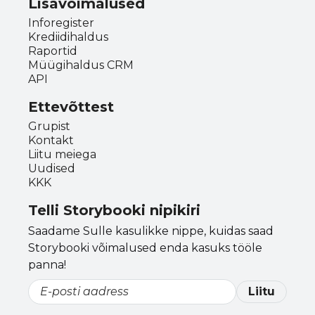
Lisavõimalused
Inforegister
Krediidihaldus
Raportid
Müügihaldus CRM
API
Ettevõttest
Grupist
Kontakt
Liitu meiega
Uudised
KKK
Telli Storybooki nipikiri
Saadame Sulle kasulikke nippe, kuidas saad
Storybooki võimalused enda kasuks tööle
panna!
Liitu
Email