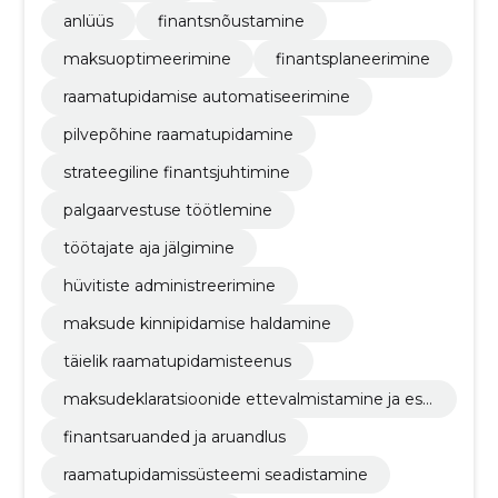
anlüüs
finantsnõustamine
maksuoptimeerimine
finantsplaneerimine
raamatupidamise automatiseerimine
pilvepõhine raamatupidamine
strateegiline finantsjuhtimine
palgaarvestuse töötlemine
töötajate aja jälgimine
hüvitiste administreerimine
maksude kinnipidamise haldamine
täielik raamatupidamisteenus
maksudeklaratsioonide ettevalmistamine ja esit
amine
finantsaruanded ja aruandlus
raamatupidamissüsteemi seadistamine