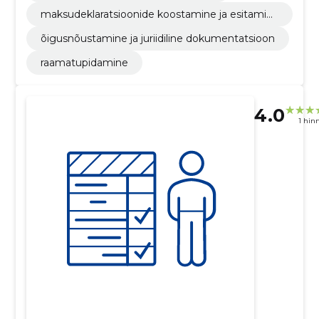
maksudeklaratsioonide koostamine ja esitamin
e
õigusnõustamine ja juriidiline dokumentatsioon
raamatupidamine
4.0
1 hin