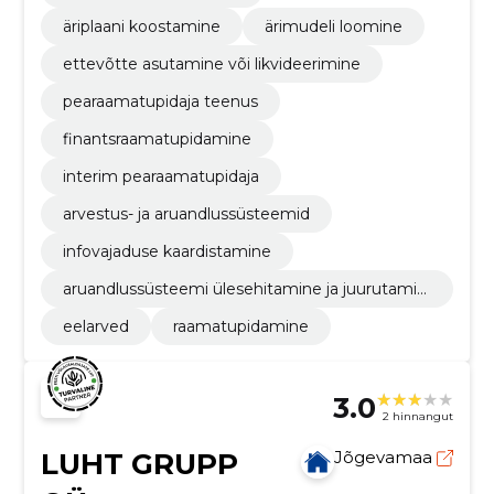
äriplaani koostamine
ärimudeli loomine
ettevõtte asutamine või likvideerimine
pearaamatupidaja teenus
finantsraamatupidamine
interim pearaamatupidaja
arvestus- ja aruandlussüsteemid
infovajaduse kaardistamine
aruandlussüsteemi ülesehitamine ja juurutamin
e
eelarved
raamatupidamine
3.0
2 hinnangut
LUHT GRUPP
Jõgevamaa