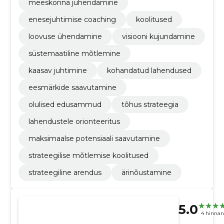
meeskonna juhendamine
enesejuhtimise coaching
koolitused
loovuse ühendamine
visiooni kujundamine
süstemaatiline mõtlemine
kaasav juhtimine
kohandatud lahendused
eesmärkide saavutamine
olulised edusammud
tõhus strateegia
lahendustele orionteeritus
maksimaalse potensiaali saavutamine
strateegilise mõtlemise koolitused
strateegiline arendus
ärinõustamine
5.0
4 hinna