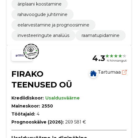
äriplaani koostamine
rahavoogude juhtimine
eelarvestamine ja prognoosimine
investeeringute analüüs
raamatupidamine
4.3
4 hinnangut
FIRAKO
Tartumaa
TEENUSED OÜ
Krediidiskoor:
Usaldusväärne
Maineskoor:
2550
Töötajaid:
4
Prognooskäive (2026):
269 581 €