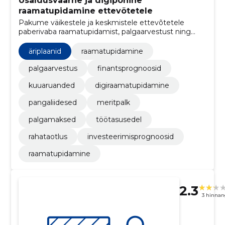
Usaldusväärne ja digipõhine
raamatupidamine ettevõtetele
Pakume väikestele ja keskmistele ettevõtetele
paberivaba raamatupidamist, palgaarvestust ning
aruannete ja prognooside koostamist koos isikliku
vastutava raamatupidajaga.
äriplaanid
raamatupidamine
palgaarvestus
finantsprognoosid
kuuaruanded
digiraamatupidamine
pangaliidesed
meritpalk
palgamaksed
töötasusedel
rahataotlus
investeerimisprognoosid
raamatupidamine
2.3
3 hinnan