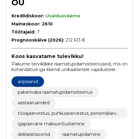
OÜ
Krediidiskoor:
Usaldusväärne
Maineskoor:
2610
Töötajaid:
7
Prognooskäive (2026):
212 613 €
Koos kasvatame tulevikku!
Pakume terviklikke raamatupidamisteenuseid, mis on
kohandatud iga kliendi unikaalsetele vajadustele.
äriplaanid
paberivaba raamatupidamisteenus
aastaaruanded
tööajaarvestus, puhkusearvestus, personaliarves
tus, palgaarvestus,
igapäevane maksunõustamine
deklaratsioonid
raamatupidamine