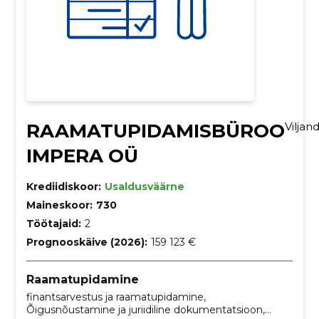
RAAMATUPIDAMISBÜROO
Vilja
IMPERA OÜ
Krediidiskoor:
Usaldusväärne
Maineskoor:
730
Töötajaid:
2
Prognooskäive (2026):
159 123 €
Raamatupidamine
finantsarvestus ja raamatupidamine,
Õigusnõustamine ja juriidiline dokumentatsioon,