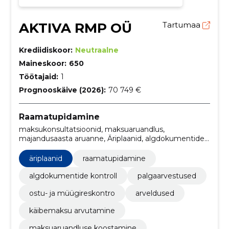
AKTIVA RMP OÜ
Tartumaa
Krediidiskoor:
Neutraalne
Maineskoor:
650
Töötajaid:
1
Prognooskäive (2026):
70 749 €
Raamatupidamine
maksukonsultatsioonid, maksuaruandlus,
majandusaasta aruanne, Äriplaanid, algdokumentide
haldus, ettevõtlusnõustamine, arveldused ja
reskontro, toetusprojektide kirjutamine,
äriplaanid
raamatupidamine
majandusaasta aruannete koostamine, palga
haldamine
algdokumentide kontroll
palgaarvestused
ostu- ja müügireskontro
arveldused
käibemaksu arvutamine
maksuaruandluse koostamine