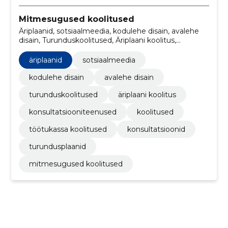
Mitmesugused koolitused
Äriplaanid, sotsiaalmeedia, kodulehe disain, avalehe
disain, Turunduskoolitused, Äriplaani koolitus,
konsultatsiooniteenused, Koolitused, töötukassa
koolitused, konsultatsioonid
äriplaanid
sotsiaalmeedia
kodulehe disain
avalehe disain
turunduskoolitused
äriplaani koolitus
konsultatsiooniteenused
koolitused
töötukassa koolitused
konsultatsioonid
turundusplaanid
mitmesugused koolitused