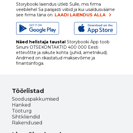
Storybooki laiendus ütleb Sulle, mis firma
veebilehel Sa parajasti viibid ja kui usaldusväärne
see firma täna on.
LAADI LAIENDUS ALLA
Näed helistaja tausta!
Storybooki Äpp toob
Sinuni
OTSEKONTAKTID
400 000 Eesti
ettevõtte ja isikute kohta (juhid, ametnikud).
Andmed on rikastatud maksevõime ja
finantsinfoga.
Tööriistad
Sooduspakkumised
Hanked
Tööturg
Sihtkliendid
Rakendused