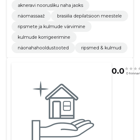
akneravi noorusliku naha jaoks
näomassaaž
brasiilia depilatsioon meestele
ripsmete ja kulmude värvimine
kulmude korrigeerimine
näonahahooldustooted
ripsmed & kulmud
0.0
0 hinna