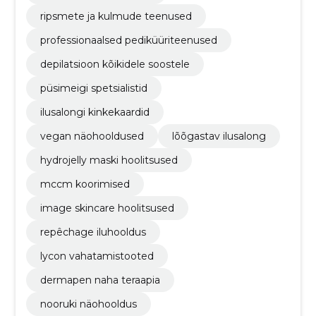
ripsmete ja kulmude teenused
professionaalsed pediküüriteenused
depilatsioon kõikidele soostele
püsimeigi spetsialistid
ilusalongi kinkekaardid
vegan näohooldused
lõõgastav ilusalong
hydrojelly maski hoolitsused
mccm koorimised
image skincare hoolitsused
repêchage iluhooldus
lycon vahatamistooted
dermapen naha teraapia
nooruki näohooldus