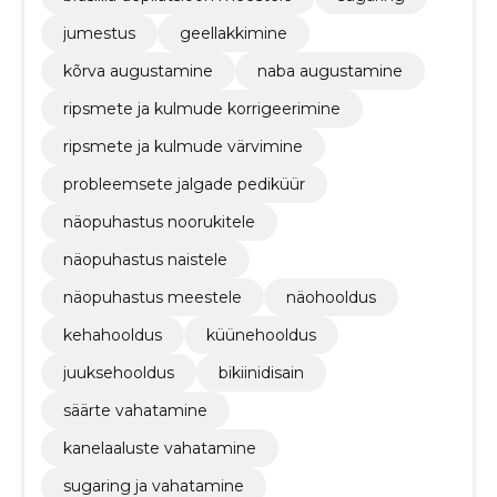
jumestus
geellakkimine
kõrva augustamine
naba augustamine
ripsmete ja kulmude korrigeerimine
ripsmete ja kulmude värvimine
probleemsete jalgade pediküür
näopuhastus noorukitele
näopuhastus naistele
näopuhastus meestele
näohooldus
kehahooldus
küünehooldus
juuksehooldus
bikiinidisain
säärte vahatamine
kanelaaluste vahatamine
sugaring ja vahatamine