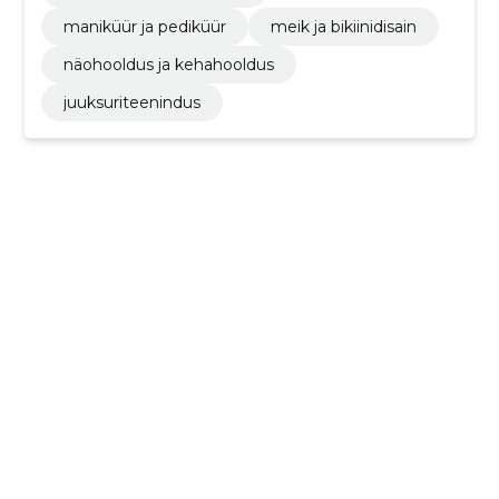
maniküür ja pediküür
meik ja bikiinidisain
näohooldus ja kehahooldus
juuksuriteenindus