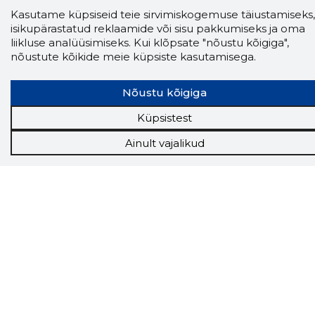
Kasutame küpsiseid teie sirvimiskogemuse täiustamiseks,
isikupärastatud reklaamide või sisu pakkumiseks ja oma
liikluse analüüsimiseks. Kui klõpsate "nõustu kõigiga",
nõustute kõikide meie küpsiste kasutamisega.
Nõustu kõigiga
Storybook
Küpsistest
Chrome laiendus
Ainult vajalikud
Storybooki laiendus ütleb Sulle, mis firma
veebilehel Sa parajasti viibid ja kui usaldusväärne
see firma täna on.
LAADI LAIENDUS ALLA
Näed helistaja tausta!
Storybooki Äpp toob
Sinuni
OTSEKONTAKTID
400 000 Eesti
ettevõtte ja isikute kohta (juhid, ametnikud).
Andmed on rikastatud maksevõime ja
finantsinfoga.