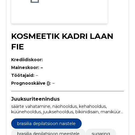
KOSMEETIK KADRI LAAN
FIE
Krediidiskoor:
Maineskoor:
–
Töötajaid:
–
Prognooskäive ():
–
Juuksuriteenindus
säärte vahatamine, näohooldus, kehahooldus,
küünehooldus, juuksehooldus, bikiinidisain, maniküür
ja pediküür, näohooldus ja kehahooldus, meik ja
bikiinidisain, näopuhastus meestele
brasiilia depilatsioon naistele
brasiilia depilatsioon meestele
sugaring