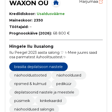
WAXON OÜ
Harjumaa
Krediidiskoor:
Usaldusväärne
Maineskoor:
2350
Töötajaid:
–
Prognooskäive (2026):
68 800 €
Hingele Ilu ilusalong
Ilu Peegel 2023 aasta salong ♡ ✨Meie juures saad
osa parimatest iluhoolitsustest.✨
brasiilia depilatsioon naistele
näohooldustooted
näohooldused
ripsmed & kulmud
pediküür
depilatsioonid naistele ja meestele
püsimeik
kinkekaardid
näohooldused salongis