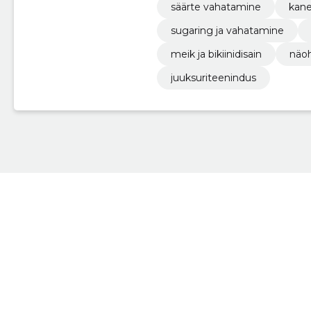
säärte vahatamine
kane
sugaring ja vahatamine
meik ja bikiinidisain
näoh
juuksuriteenindus