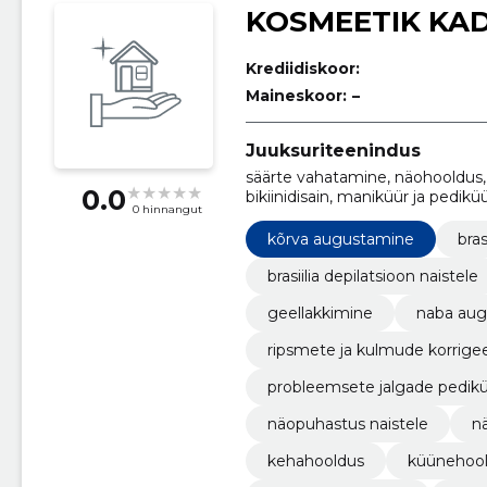
KOSMEETIK KAD
Krediidiskoor:
Maineskoor:
–
Juuksuriteenindus
säärte vahatamine, näohooldus,
0.0
bikiinidisain, maniküür ja pedik
0 hinnangut
bikiinidisain, näopuhastus mees
kõrva augustamine
bras
brasiilia depilatsioon naistele
geellakkimine
naba au
ripsmete ja kulmude korrige
probleemsete jalgade pedik
näopuhastus naistele
n
kehahooldus
küünehoo