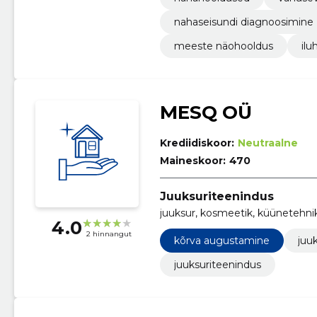
nahaseisundi diagnoosimine
meeste näohooldus
ilu
MESQ OÜ
Krediidiskoor:
Neutraalne
Maineskoor:
470
Juuksuriteenindus
juuksur, kosmeetik, küünetehni
4.0
2 hinnangut
kõrva augustamine
juu
juuksuriteenindus