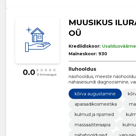
MUUSIKUS ILUR
OÜ
Krediidiskoor:
Usaldusväärne
Maineskoor:
930
Iluhooldus
0.0
0 hinnangut
näohooldus, meeste näohooldus
nahaseisundi diagnoosimine, v
ripsmepikendused, kulmude kuj
kõrva augustamine
kõr
aparaadikosmeetika
ma
kulmud ja ripsmed
kulm
massaažiteraapia
kulmu
nahahooldused
vanusev