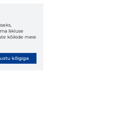
seks,
ma liikluse
ute kõikide meie
ustu kõigiga
oki laiendus ütleb Sulle, mis
eebilehel Sa parajasti viibid ja
ldusväärne see firma täna on.
 LAIENDUS ALLA