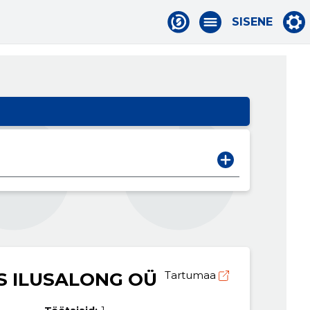
SISENE
S ILUSALONG OÜ
Tartumaa