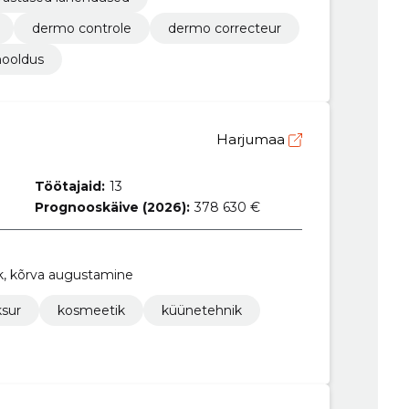
dermo controle
dermo correcteur
hooldus
Harjumaa
Töötajaid:
13
Prognooskäive (2026):
378 630 €
k, kõrva augustamine
ksur
kosmeetik
küünetehnik