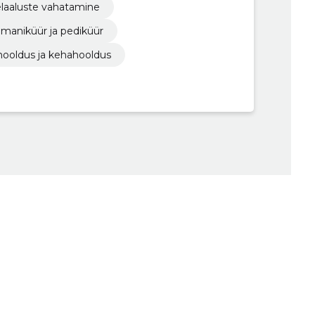
laaluste vahatamine
maniküür ja pediküür
ooldus ja kehahooldus