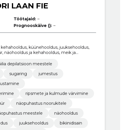
RI LAAN FIE
Töötajaid:
–
Prognooskäive ():
–
 kehahooldus, küünehooldus, juuksehooldus,
üür, näohooldus ja kehahooldus, meik ja
tele
iilia depilatsioon meestele
sugaring
jumestus
gustamine
erimine
ripsmete ja kulmude värvimine
üür
näopuhastus noorukitele
äopuhastus meestele
näohooldus
ldus
juuksehooldus
bikiinidisain