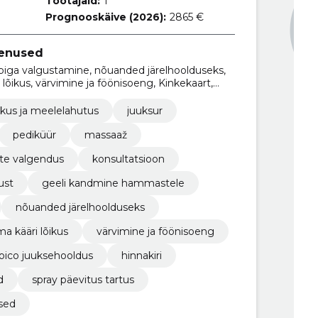
Töötajaid:
1
Prognooskäive (2026):
2865 €
eenused
mbiga valgustamine, nõuanded järelhoolduseks,
 lõikus, värvimine ja föönisoeng, Kinkekaart,
ekuajad, geeli kandmine hammastele
kus ja meelelahutus
juuksur
pediküür
massaaž
e valgendus
konsultatsioon
ust
geeli kandmine hammastele
nõuanded järelhoolduseks
a kääri lõikus
värvimine ja föönisoeng
joico juuksehooldus
hinnakiri
d
spray päevitus tartus
sed