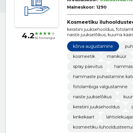
Maineskoor:
1290
Kosmeetiku iluhooldust
keratiini juuksehooldus, fotola
4.2
naiste juukselõikus, kuuma kääri
55 hinnangut
spray päevitus tartus, Lahtiol
kõrva augustamine
puh
kosmeetik
maniküür
spray päevitus
hammast
hammaste puhastamine kat
fotolambiga valgustamine
naiste juukselõikus
kuum
keratiini juuksehooldus
kinkekaart
lahtiolekuaja
kosmeetiku iluhooldusteenu