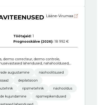
AVITEENUSED
Lääne-Virumaa
Töötajaid:
1
Prognooskäive (2026):
18 992 €
, dermo correcteur, dermo controle,
anusevastased lahendused, nahahooldused,
undamine, massaažiteraapia
vade augustamine
näohoolitsused
ssaaž
depilatsioon
utehnik
ripsmetehnik
näohooldus
de kujundamine
ripsmepikendused
astased lahendused