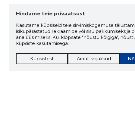
Hindame teie privaatsust
Kasutame küpsiseid teie sirvimiskogemuse täiustami
isikupärastatud reklaamide või sisu pakkumiseks ja o
analüüsimiseks. Kui klõpsate "nõustu kõigiga", nõust
küpsiste kasutamisega.
Küpsistest
Ainult vajalikud
Nõ
Storybo
Storybook
firma v
kui usa
Chrome laiendus
LAADI