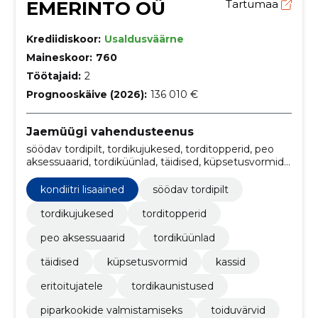
EMERINTO OÜ
Tartumaa
Krediidiskoor:
Usaldusväärne
Maineskoor:
760
Töötajaid:
2
Prognooskäive (2026):
136 010 €
Jaemüügi vahendusteenus
söödav tordipilt, tordikujukesed, torditopperid, peo
aksessuaarid, tordiküünlad, täidised, küpsetusvormid,
kondiitri lisaained, Kassid, eritoitujatele
kondiitri lisaained
söödav tordipilt
tordikujukesed
torditopperid
peo aksessuaarid
tordiküünlad
täidised
küpsetusvormid
kassid
eritoitujatele
tordikaunistused
piparkookide valmistamiseks
toiduvärvid