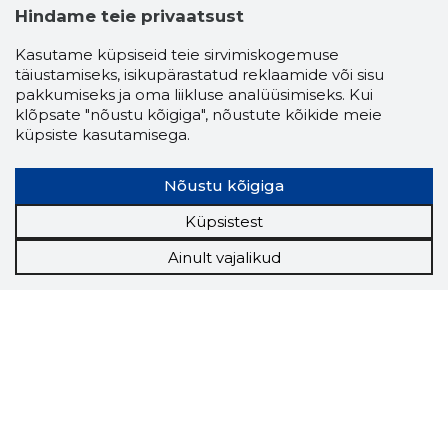
Hindame teie privaatsust
Kasutame küpsiseid teie sirvimiskogemuse
täiustamiseks, isikupärastatud reklaamide või sisu
pakkumiseks ja oma liikluse analüüsimiseks. Kui
klõpsate "nõustu kõigiga", nõustute kõikide meie
küpsiste kasutamisega.
Nõustu kõigiga
Küpsistest
Ainult vajalikud
Storybook
Chrome laiendus