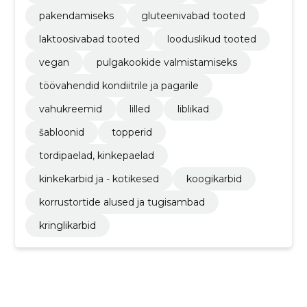
pakendamiseks
gluteenivabad tooted
laktoosivabad tooted
looduslikud tooted
vegan
pulgakookide valmistamiseks
töövahendid kondiitrile ja pagarile
vahukreemid
lilled
liblikad
šabloonid
topperid
tordipaelad, kinkepaelad
kinkekarbid ja - kotikesed
koogikarbid
korrustortide alused ja tugisambad
kringlikarbid