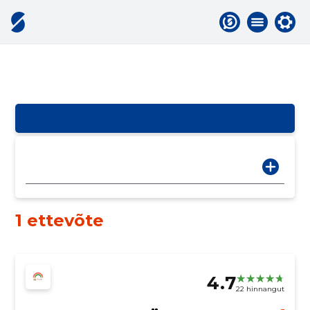
1 ettevõte
4.7
22 hinnangut