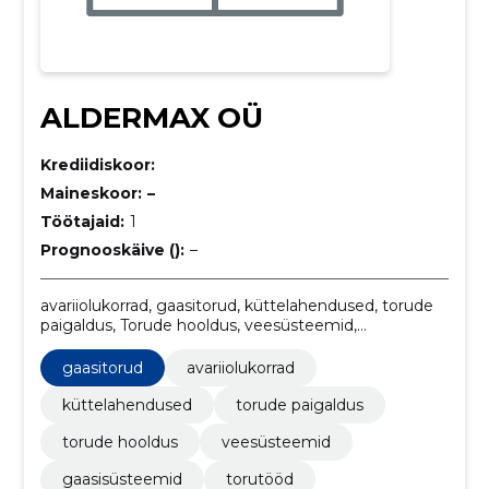
ALDERMAX OÜ
Krediidiskoor:
Maineskoor:
–
Töötajaid:
1
Prognooskäive ():
–
avariiolukorrad, gaasitorud, küttelahendused, torude
paigaldus, Torude hooldus, veesüsteemid,
gaasisüsteemid, torutööd, veepressuuri
reguleerimine, gaasitorude paigaldamine/vahetus
gaasitorud
avariiolukorrad
küttelahendused
torude paigaldus
torude hooldus
veesüsteemid
gaasisüsteemid
torutööd