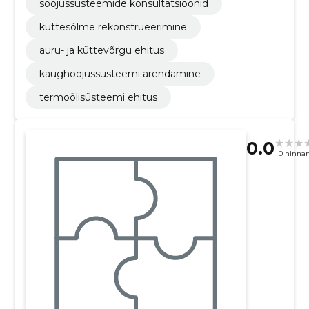
soojussüsteemide konsultatsioonid
küttesõlme rekonstrueerimine
auru- ja küttevõrgu ehitus
kaughoojussüsteemi arendamine
termoõlisüsteemi ehitus
0.0
0 hinna