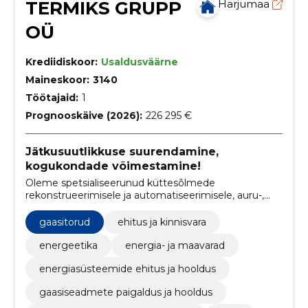
TERMIKS GRUPP
Harjumaa
OÜ
Krediidiskoor:
Usaldusväärne
Maineskoor:
3140
Töötajaid:
1
Prognooskäive (2026):
226 295 €
Jätkusuutlikkuse suurendamine,
kogukondade võimestamine!
Oleme spetsialiseerunud küttesõlmede
rekonstrueerimisele ja automatiseerimisele, auru-,
kütte- ja kaugküttetorustike ehitamisele,
soojustustöödele, soojuskonsultatsioonidele ning
gaasitorud
ehitus ja kinnisvara
gaasiseadmete ja katlamajade projekteerimisele,
paigaldamisele ja hooldusele.
energeetika
energia- ja maavarad
energiasüsteemide ehitus ja hooldus
gaasiseadmete paigaldus ja hooldus