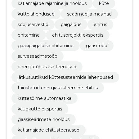
katlamajade rajamine ja hooldus
küte
küttelahendused
seadmed ja masinad
soojusarvestid
paigaldus
ehitus
ehitamine
ehitusprojekti ekspertiis
gaasipaigaldise ehitamine
gaasitööd
surveseadmetööd
energiatõhususe teenused
jätkusuutlikud küttesüsteemide lahendused
täiustatud energiasüsteemide ehitus
küttesõlme automaatika
kaugkütte ekspertiis
gaasiseadmete hooldus
katlamajade ehitusteenused