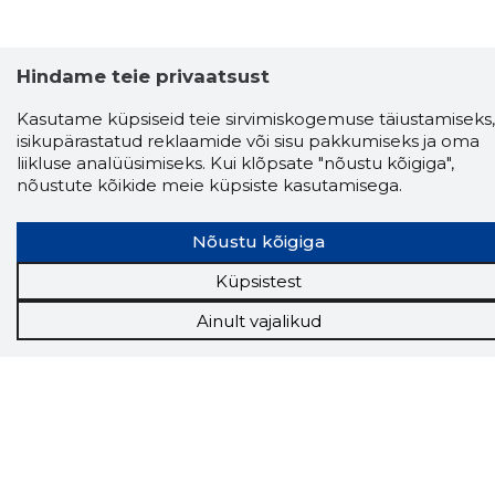
Hindame teie privaatsust
Kasutame küpsiseid teie sirvimiskogemuse täiustamiseks,
isikupärastatud reklaamide või sisu pakkumiseks ja oma
liikluse analüüsimiseks. Kui klõpsate "nõustu kõigiga",
nõustute kõikide meie küpsiste kasutamisega.
Nõustu kõigiga
Küpsistest
Storybook
Chrome laiendus
Ainult vajalikud
Storybooki laiendus ütleb Sulle, mis firma
veebilehel Sa parajasti viibid ja kui usaldusväärne
see firma täna on.
LAADI LAIENDUS ALLA