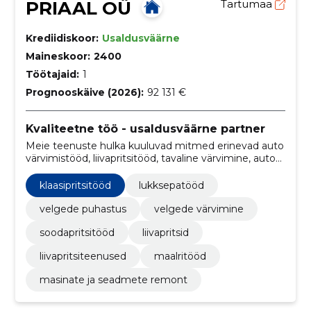
PRIAAL OÜ
Tartumaa
Krediidiskoor:
Usaldusväärne
Maineskoor:
2400
Töötajaid:
1
Prognooskäive (2026):
92 131 €
Kvaliteetne töö - usaldusväärne partner
Meie teenuste hulka kuuluvad mitmed erinevad auto
värvimistööd, liivapritsitööd, tavaline värvimine, auto
värvimine ning velgede värvimine
klaasipritsitööd
lukksepatööd
velgede puhastus
velgede värvimine
soodapritsitööd
liivapritsid
liivapritsiteenused
maalritööd
masinate ja seadmete remont