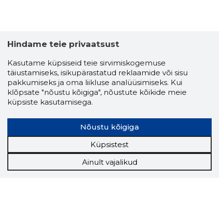
Hindame teie privaatsust
Kasutame küpsiseid teie sirvimiskogemuse
täiustamiseks, isikupärastatud reklaamide või sisu
pakkumiseks ja oma liikluse analüüsimiseks. Kui
klõpsate "nõustu kõigiga", nõustute kõikide meie
küpsiste kasutamisega.
Nõustu kõigiga
Küpsistest
Ainult vajalikud