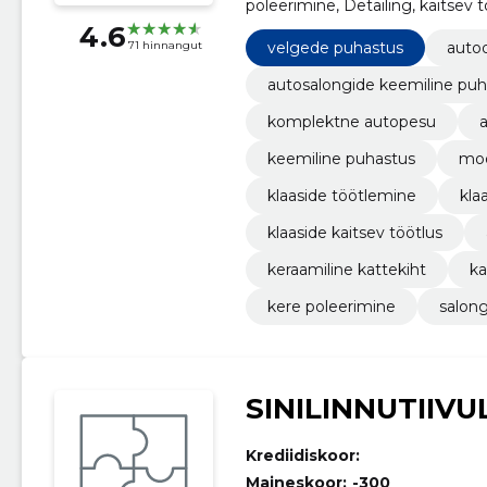
poleerimine, Detailing, kaitsev t
vahatamine, anti-fog töötlus, kl
4.6
velgede puhastus
auto
71 hinnangut
autosalongide keemiline puh
komplektne autopesu
keemiline puhastus
moo
klaaside töötlemine
kla
klaaside kaitsev töötlus
keraamiline kattekiht
ka
kere poleerimine
salong
SINILINNUTIIVU
Krediidiskoor:
Maineskoor:
-300