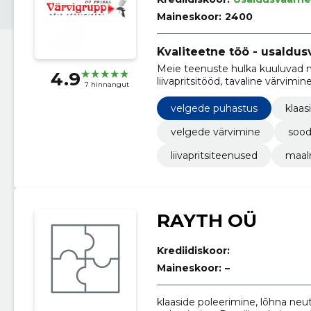
Maineskoor:
2400
Kvaliteetne töö - usaldus
Meie teenuste hulka kuuluvad 
4.9
liivapritsitööd, tavaline värvim
7 hinnangut
velgede puhastus
klaas
velgede värvimine
sood
liivapritsiteenused
maal
RAYTH OÜ
Krediidiskoor:
Maineskoor:
–
klaaside poleerimine, lõhna neut