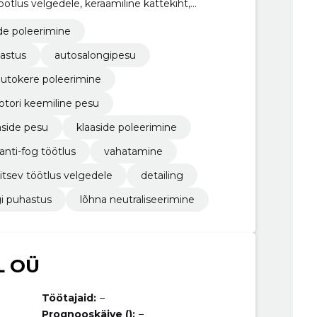
öötlus velgedele, keraamiline kattekiht,
aaside kaitsev töötlus
de poleerimine
astus
autosalongipesu
autokere poleerimine
tori keemiline pesu
aside pesu
klaaside poleerimine
anti-fog töötlus
vahatamine
itsev töötlus velgedele
detailing
i puhastus
lõhna neutraliseerimine
L OÜ
Töötajaid:
–
Prognooskäive ():
–