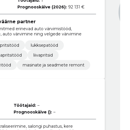
Töötajaid:
1
Prognooskäive (2026):
92 131 €
väärne partner
mitmed erinevad auto värvimistööd,
ine, auto värvimine ning velgede värvimine
ipritsitööd
lukksepatööd
apritsitööd
liivapritsid
ritööd
masinate ja seadmete remont
Töötajaid:
–
Prognooskäive ():
–
raliseerimine, salongi puhastus, kere