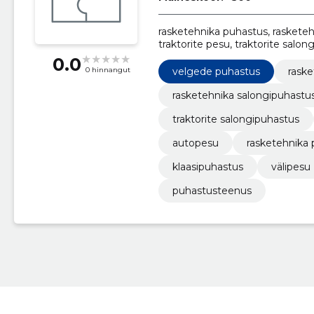
rasketehnika puhastus, rasketeh
traktorite pesu, traktorite salo
autopesu, rasketehnika puhastu
0.0
velgede puhastus
raske
0 hinnangut
rasketehnika salongipuhastu
traktorite salongipuhastus
autopesu
rasketehnika
klaasipuhastus
välipesu
puhastusteenus