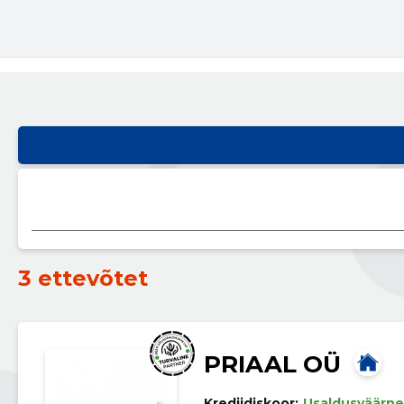
3 ettevõtet
PRIAAL OÜ
Krediidiskoor:
Usaldusväärne