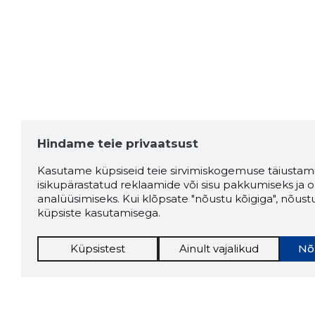
Hindame teie privaatsust
Kasutame küpsiseid teie sirvimiskogemuse täiustami
isikupärastatud reklaamide või sisu pakkumiseks ja o
analüüsimiseks. Kui klõpsate "nõustu kõigiga", nõust
küpsiste kasutamisega.
Küpsistest
Ainult vajalikud
Nõ