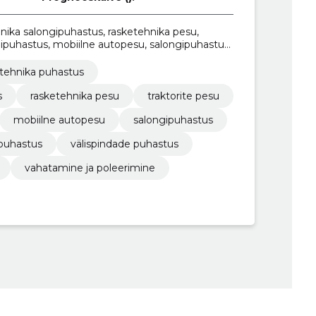
nika salongipuhastus, rasketehnika pesu,
ngipuhastus, mobiilne autopesu, salongipuhastus,
s, välispindade puhastus
tehnika puhastus
s
rasketehnika pesu
traktorite pesu
mobiilne autopesu
salongipuhastus
 puhastus
välispindade puhastus
vahatamine ja poleerimine