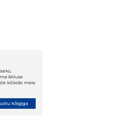
seks,
ma liikluse
ute kõikide meie
ustu kõigiga