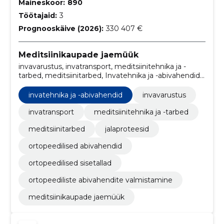
Maineskoor:
890
Töötajaid:
3
Prognooskäive (2026):
330 407 €
Meditsiinikaupade jaemüük
invavarustus, invatransport, meditsiinitehnika ja -
tarbed, meditsiinitarbed, Invatehnika ja -abivahendid,
Jalaproteesid, ortopeedilised abivahendid,
Ortopeedilised sisetallad, Ortopeediliste abivahendite
invatehnika ja -abivahendid
invavarustus
valmistamine
invatransport
meditsiinitehnika ja -tarbed
meditsiinitarbed
jalaproteesid
ortopeedilised abivahendid
ortopeedilised sisetallad
ortopeediliste abivahendite valmistamine
meditsiinikaupade jaemüük