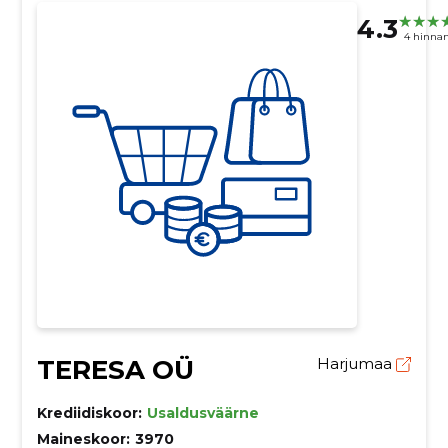
4.3
4 hinna
TERESA OÜ
Harjumaa
Krediidiskoor:
Usaldusväärne
Maineskoor:
3970