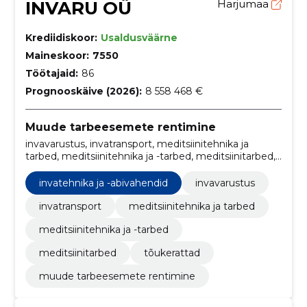
INVARU OÜ
Harjumaa
Krediidiskoor:
Usaldusväärne
Maineskoor:
7550
Töötajaid:
86
Prognooskäive (2026):
8 558 468 €
Muude tarbeesemete rentimine
invavarustus, invatransport, meditsiinitehnika ja
tarbed, meditsiinitehnika ja -tarbed, meditsiinitarbed,
tõukerattad, Invatehnika ja -abivahendid
invatehnika ja -abivahendid
invavarustus
invatransport
meditsiinitehnika ja tarbed
meditsiinitehnika ja -tarbed
meditsiinitarbed
tõukerattad
muude tarbeesemete rentimine