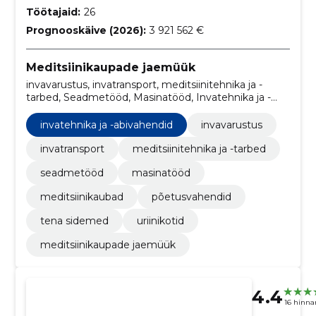
Töötajaid:
26
Prognooskäive (2026):
3 921 562 €
Meditsiinikaupade jaemüük
invavarustus, invatransport, meditsiinitehnika ja -
tarbed, Seadmetööd, Masinatööd, Invatehnika ja -
abivahendid, Meditsiinikaubad, Põetusvahendid,
TENA sidemed, Uriinikotid
invatehnika ja -abivahendid
invavarustus
invatransport
meditsiinitehnika ja -tarbed
seadmetööd
masinatööd
meditsiinikaubad
põetusvahendid
tena sidemed
uriinikotid
meditsiinikaupade jaemüük
4.4
16 hinn