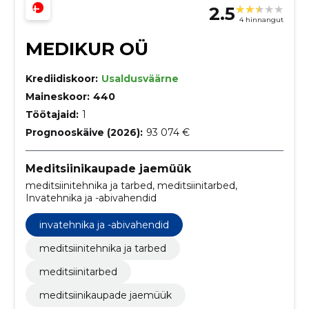
2.5
4 hinnangut
MEDIKUR OÜ
Krediidiskoor:
Usaldusväärne
Maineskoor:
440
Töötajaid:
1
Prognooskäive (2026):
93 074 €
Meditsiinikaupade jaemüük
meditsiinitehnika ja tarbed, meditsiinitarbed,
Invatehnika ja -abivahendid
invatehnika ja -abivahendid
meditsiinitehnika ja tarbed
meditsiinitarbed
meditsiinikaupade jaemüük