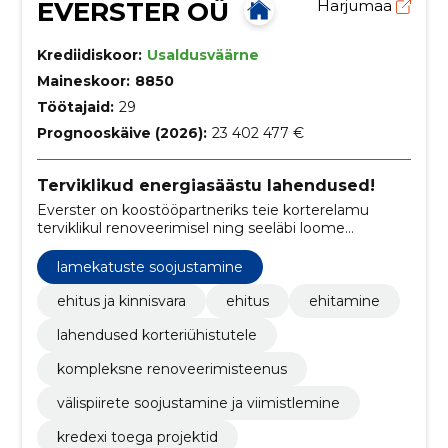
EVERSTER OÜ
Harjumaa
Krediidiskoor:
Usaldusväärne
Maineskoor:
8850
Töötajaid:
29
Prognooskäive (2026):
23 402 477 €
Terviklikud energiasäästu lahendused!
Everster on koostööpartneriks teie korterelamu
terviklikul renoveerimisel ning seeläbi loome
energiasäästliku ja kaunima elukeskkonna. Meie
tegevusaladeks on rekonstrueerimine, kortermajade
lamekatuste soojustamine
renoveerimine ja fassaaditööd.
ehitus ja kinnisvara
ehitus
ehitamine
lahendused korteriühistutele
kompleksne renoveerimisteenus
välispiirete soojustamine ja viimistlemine
kredexi toega projektid