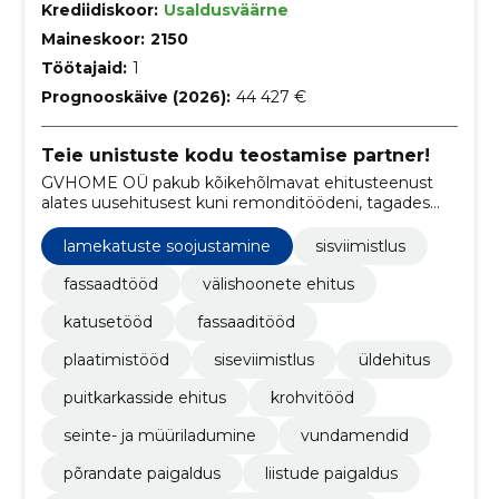
Krediidiskoor:
Usaldusväärne
Maineskoor:
2150
Töötajaid:
1
Prognooskäive (2026):
44 427 €
Teie unistuste kodu teostamise partner!
GVHOME OÜ pakub kõikehõlmavat ehitusteenust
alates uusehitusest kuni remonditöödeni, tagades
kvaliteetsed tooted ja professionaalse teeninduse.
lamekatuste soojustamine
sisviimistlus
fassaadtööd
välishoonete ehitus
katusetööd
fassaaditööd
plaatimistööd
siseviimistlus
üldehitus
puitkarkasside ehitus
krohvitööd
seinte- ja müüriladumine
vundamendid
põrandate paigaldus
liistude paigaldus