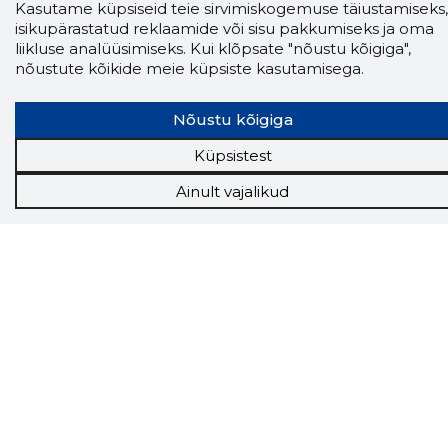
Kasutame küpsiseid teie sirvimiskogemuse täiustamiseks,
isikupärastatud reklaamide või sisu pakkumiseks ja oma
liikluse analüüsimiseks. Kui klõpsate "nõustu kõigiga",
nõustute kõikide meie küpsiste kasutamisega.
Nõustu kõigiga
Küpsistest
Storybook
Chrome laiendus
Ainult vajalikud
Storybooki laiendus ütleb Sulle, mis firma
veebilehel Sa parajasti viibid ja kui usaldusväärne
see firma täna on.
LAADI LAIENDUS ALLA
Näed helistaja tausta!
Storybooki Äpp toob
Sinuni
OTSEKONTAKTID
400 000 Eesti
ettevõtte ja isikute kohta (juhid, ametnikud).
Andmed on rikastatud maksevõime ja
finantsinfoga.