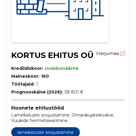
KORTUS EHITUS OÜ
Harjumaa
Krediidiskoor:
Usaldusväärne
Maineskoor:
160
Töötajaid:
1
Prognooskäive (2026):
38 801 €
Hoonete ehitustööd
Lamekatuste soojustamine, Omanikujärelevalve,
Vuukide hermetiseerimine
lamekatuste soojustamine