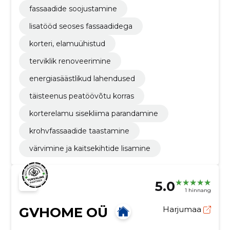
fassaadide soojustamine
lisatööd seoses fassaadidega
korteri, elamuühistud
terviklik renoveerimine
energiasäästlikud lahendused
täisteenus peatöövõtu korras
korterelamu sisekliima parandamine
krohvfassaadide taastamine
värvimine ja kaitsekihtide lisamine
5.0
1 hinnang
GVHOME OÜ
Harjumaa