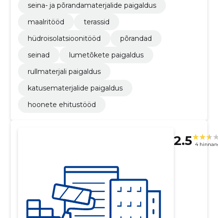
seina- ja põrandamaterjalide paigaldus
maalritööd
terassid
hüdroisolatsioonitööd
põrandad
seinad
lumetõkete paigaldus
rullmaterjali paigaldus
katusematerjalide paigaldus
hoonete ehitustööd
2.5
4 hinnan