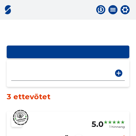
3 ettevõtet
5.0
1 hinnang