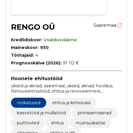
RENGO OÜ
Saaremaa
Krediidiskoor:
Usaldusväärne
Maineskoor:
950
Töötajaid:
4
Prognooskäive (2026):
91 112 €
Hoonete ehitustööd
uksed ja aknad, saaremaal, uksed, aknad, hooldus,
Renoveerimistööd, ehitus ja renoveerimine,
transporditeenus, haagiserent, renoveerimine ja
hooldus
rookatused
ehitus ja kinnisvara
kaevetööd ja mullatööd
pinnasemasinad
puittooted
ehitus
muinsuskaitse