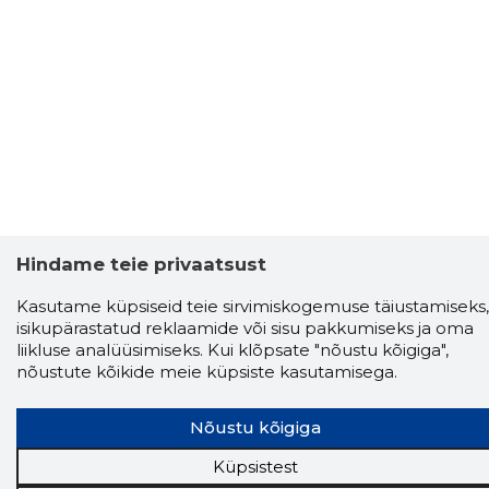
Hindame teie privaatsust
Storybook
Chrome laiendus
Kasutame küpsiseid teie sirvimiskogemuse täiustamiseks,
isikupärastatud reklaamide või sisu pakkumiseks ja oma
liikluse analüüsimiseks. Kui klõpsate "nõustu kõigiga",
Storybooki laiendus ütleb Sulle, mis firma
nõustute kõikide meie küpsiste kasutamisega.
veebilehel Sa parajasti viibid ja kui usaldusväärne
see firma täna on.
LAADI LAIENDUS ALLA
Nõustu kõigiga
Küpsistest