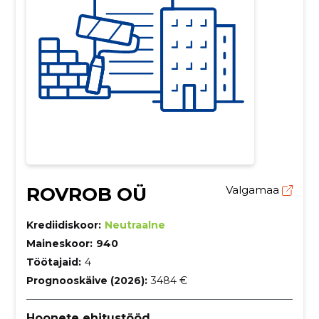
ROVROB OÜ
Valgamaa
Krediidiskoor:
Neutraalne
Maineskoor:
940
Töötajaid:
4
Prognooskäive (2026):
3484 €
Hoonete ehitustööd