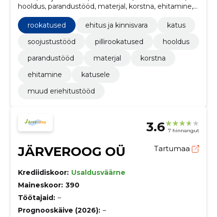
hooldus, parandustööd, materjal, korstna, ehitamine,
katusele
rookatused
ehitus ja kinnisvara
katus
soojustustööd
pillirookatused
hooldus
parandustööd
materjal
korstna
ehitamine
katusele
muud eriehitustööd
3.6
7 hinnangut
JÄRVEROOG OÜ
Tartumaa
Krediidiskoor:
Usaldusväärne
Maineskoor:
390
Töötajaid:
–
Prognooskäive (2026):
–