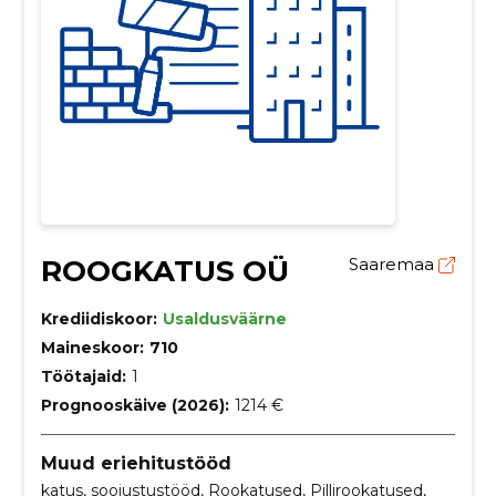
ROOGKATUS OÜ
Saaremaa
Krediidiskoor:
Usaldusväärne
Maineskoor:
710
Töötajaid:
1
Prognooskäive (2026):
1214 €
Muud eriehitustööd
katus, soojustustööd, Rookatused, Pillirookatused,