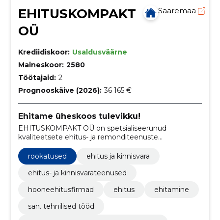
EHITUSKOMPAKT
Saaremaa
OÜ
Krediidiskoor:
Usaldusväärne
Maineskoor:
2580
Töötajaid:
2
Prognooskäive (2026):
36 165 €
Ehitame üheskoos tulevikku!
EHITUSKOMPAKT OÜ on spetsialiseerunud
kvaliteetsete ehitus- ja remonditeenuste
pakkumisele, hõlmates laia valikut töid alates
üldehitustöödest kuni siseviimistluseni.
rookatused
ehitus ja kinnisvara
ehitus- ja kinnisvarateenused
hooneehitusfirmad
ehitus
ehitamine
san. tehnilised tööd