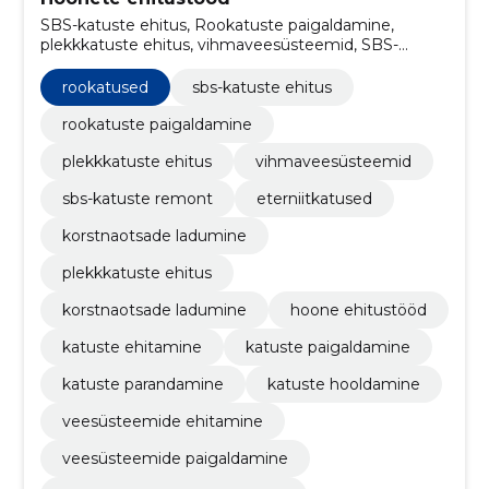
SBS-katuste ehitus, Rookatuste paigaldamine,
plekkkatuste ehitus, vihmaveesüsteemid, SBS-
katuste remont, Eterniitkatused, korstnaotsade
ladumine, plekkkatuste ehitus, korstnaotsade
rookatused
sbs-katuste ehitus
ladumine, hoone ehitustööd
rookatuste paigaldamine
plekkkatuste ehitus
vihmaveesüsteemid
sbs-katuste remont
eterniitkatused
korstnaotsade ladumine
plekkkatuste ehitus
korstnaotsade ladumine
hoone ehitustööd
katuste ehitamine
katuste paigaldamine
katuste parandamine
katuste hooldamine
veesüsteemide ehitamine
veesüsteemide paigaldamine