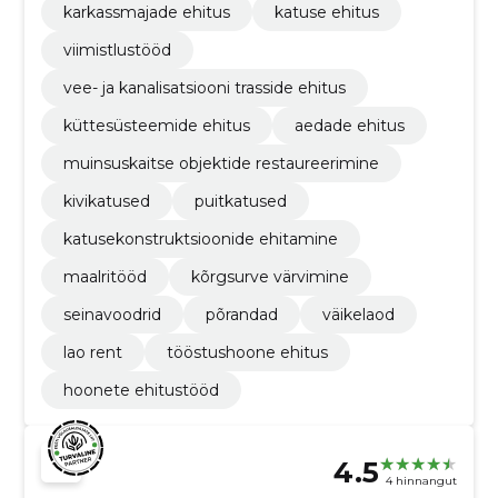
karkassmajade ehitus
katuse ehitus
viimistlustööd
vee- ja kanalisatsiooni trasside ehitus
küttesüsteemide ehitus
aedade ehitus
muinsuskaitse objektide restaureerimine
kivikatused
puitkatused
katusekonstruktsioonide ehitamine
maalritööd
kõrgsurve värvimine
seinavoodrid
põrandad
väikelaod
lao rent
tööstushoone ehitus
hoonete ehitustööd
4.5
4 hinnangut