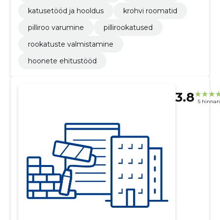
katusetööd ja hooldus
krohvi roomatid
pilliroo varumine
pillirookatused
rookatuste valmistamine
hoonete ehitustööd
3.8
5 hinna