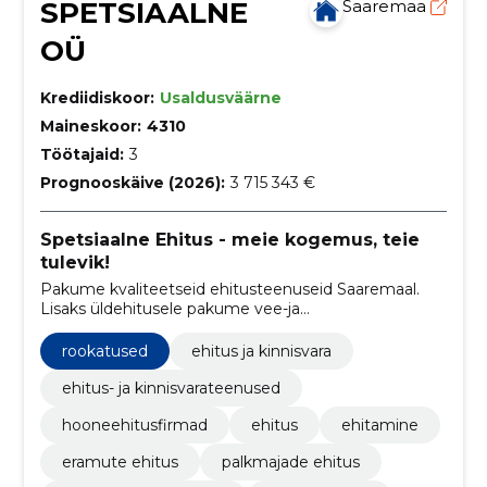
SPETSIAALNE
Saaremaa
OÜ
Krediidiskoor:
Usaldusväärne
Maineskoor:
4310
Töötajaid:
3
Prognooskäive (2026):
3 715 343 €
Spetsiaalne Ehitus - meie kogemus, teie
tulevik!
Pakume kvaliteetseid ehitusteenuseid Saaremaal.
Lisaks üldehitusele pakume vee-ja
kanalisatsioonisüsteemide rajamist,
ventilatsiooni,kütte ja- jahutuse ehitust
rookatused
ehitus ja kinnisvara
ehitus- ja kinnisvarateenused
hooneehitusfirmad
ehitus
ehitamine
eramute ehitus
palkmajade ehitus