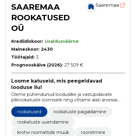
SAAREMAA
Saaremaa
ROOKATUSED
OÜ
Krediidiskoor:
Usaldusväärne
Maineskoor:
2430
Töötajaid:
3
Prognooskäive (2026):
27 509 €
Loome katuseid, mis peegeldavad
looduse ilu!
Oleme pühendunud looduslike ja vastupidavate
pillirookatuste loomisele ning võtame alati arvesse
kliendi soove ja vajadusi. Meie meeskond koosneb
kogenud spetsialistidest, kes tagavad kvaliteetse
rookatused
rookatuste paigaldamine
tulemuse.
rookatuste uuendamine
krohvi roomattide müük
rooniitmine