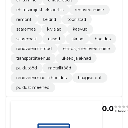
ehitamine
ehitise audit
ehitusprojekti ekspertiis
renoveerimine
remont
keldrid
tööriistad
saaremaa
kiviaiad
kaevud
saaremaal
uksed
aknad
hooldus
renoveerimistööd
ehitus ja renoveerimine
transporditeenus
uksed ja aknad
puidutööd
metallitööd
renoveerimine ja hooldus
haagiserent
puidust meened
0.0
0 hinna