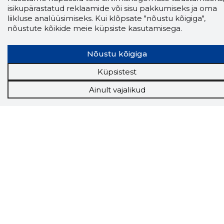
isikupärastatud reklaamide või sisu pakkumiseks ja oma
Storybooki laiendus ütleb Sulle, mis firma
liikluse analüüsimiseks. Kui klõpsate "nõustu kõigiga",
veebilehel Sa parajasti viibid ja kui usaldusväärne
nõustute kõikide meie küpsiste kasutamisega.
see firma täna on.
LAADI LAIENDUS ALLA
Nõustu kõigiga
Küpsistest
Näed helistaja tausta!
Storybooki Äpp toob
Ainult vajalikud
Sinuni
OTSEKONTAKTID
400 000 Eesti
ettevõtte ja isikute kohta (juhid, ametnikud).
Andmed on rikastatud maksevõime ja
finantsinfoga.
Tööriistad
Sooduspakkumised
Hanked
Tööturg
Sihtkliendid
Rakendused