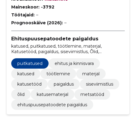
Maineskoor:
-3792
Töötajaid:
–
Prognooskäive (2026):
–
Ehituspuusepatoodete paigaldus
katused, puitkatused, töötlemine, materjal,
Katusetööd, paigaldus, siseviimistlus, Õlid,
katusematerjal, metsatööd
puitkatused
ehitus ja kinnisvara
katused
töötlemine
materjal
katusetööd
paigaldus
siseviimistlus
õlid
katusematerjal
metsatööd
ehituspuusepatoodete paigaldus