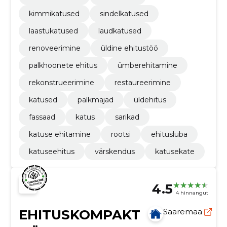
kimmikatused
sindelkatused
laastukatused
laudkatused
renoveerimine
üldine ehitustöö
palkhoonete ehitus
ümberehitamine
rekonstrueerimine
restaureerimine
katused
palkmajad
üldehitus
fassaad
katus
sarikad
katuse ehitamine
rootsi
ehitusluba
katuseehitus
värskendus
katusekate
4.5
4 hinnangut
EHITUSKOMPAKT
Saaremaa