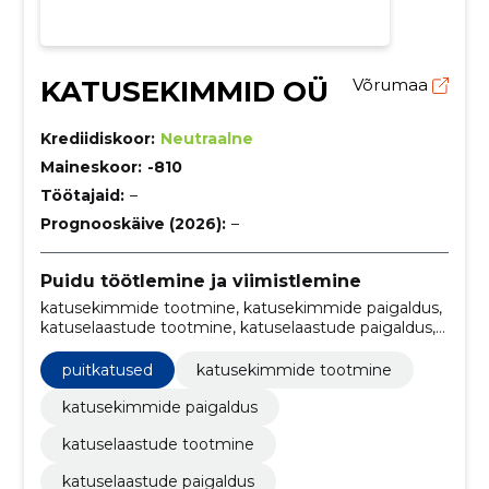
KATUSEKIMMID OÜ
Võrumaa
Krediidiskoor:
Neutraalne
Maineskoor:
-810
Töötajaid:
–
Prognooskäive (2026):
–
Puidu töötlemine ja viimistlemine
katusekimmide tootmine, katusekimmide paigaldus,
katuselaastude tootmine, katuselaastude paigaldus,
puitkatused, katusematerjalide töötlemine, katuseiga
pikendamine, katuse kestvuse suurendamine,
puitkatused
katusekimmide tootmine
kimmkatused, katuselaastud
katusekimmide paigaldus
katuselaastude tootmine
katuselaastude paigaldus