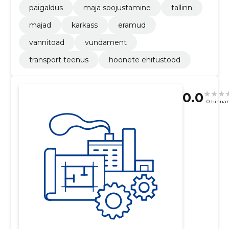
paigaldus
maja soojustamine
tallinn
majad
karkass
eramud
vannitoad
vundament
transport teenus
hoonete ehitustööd
0.0
0 hinna