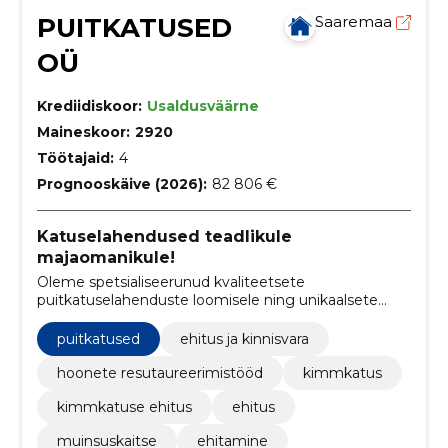
PUITKATUSED
Saaremaa
OÜ
Krediidiskoor:
Usaldusväärne
Maineskoor:
2920
Töötajaid:
4
Prognooskäive (2026):
82 806 €
Katuselahendused teadlikule
majaomanikule!
Oleme spetsialiseerunud kvaliteetsete
puitkatuselahenduste loomisele ning unikaalsete
palkhoonete ehitamisele ja renoveerimisele.
puitkatused
ehitus ja kinnisvara
hoonete resutaureerimistööd
kimmkatus
kimmkatuse ehitus
ehitus
muinsuskaitse
ehitamine