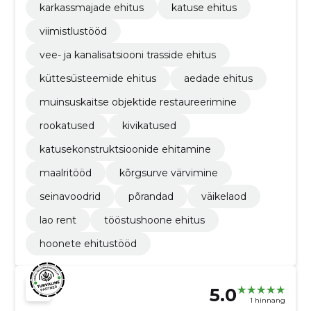
karkassmajade ehitus
katuse ehitus
viimistlustööd
vee- ja kanalisatsiooni trasside ehitus
küttesüsteemide ehitus
aedade ehitus
muinsuskaitse objektide restaureerimine
rookatused
kivikatused
katusekonstruktsioonide ehitamine
maalritööd
kõrgsurve värvimine
seinavoodrid
põrandad
väikelaod
lao rent
tööstushoone ehitus
hoonete ehitustööd
5.0
1 hinnang