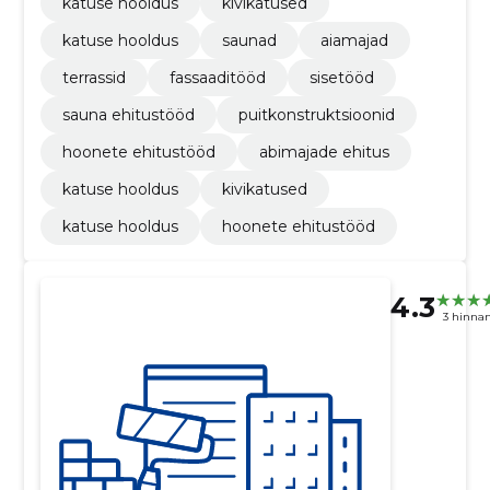
katuse hooldus
kivikatused
katuse hooldus
saunad
aiamajad
terrassid
fassaaditööd
sisetööd
sauna ehitustööd
puitkonstruktsioonid
hoonete ehitustööd
abimajade ehitus
katuse hooldus
kivikatused
katuse hooldus
hoonete ehitustööd
4.3
3 hinna