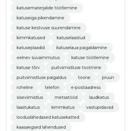
katusematerjalide töötlemine
katuseiga pikendamine
katuse kestvuse suurendamine
kimmkatused
katuselaastud
katuseplaadid
katuselaua paigaldamine
eelnev süvaimmutus
katuse töötlemine
katuse tõrv
puitviimistluse tootmine
puitviimistluse paigaldus
toone
pruun
roheline
telefon
e-postiaadress
siseviimistlus
metsatööd
laudkatus
laastukatus
kimmkatus
vastupidavad
looduslähedased katusekatted
kaasaegsed lahendused