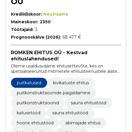
OÜ
Krediidiskoor:
Neutraalne
Maineskoor:
2350
Töötajaid:
3
Prognooskäive (2026):
68 477 €
ROMKEN EHITUS OÜ - Kestvad
ehituslahendused!
Oleme usaldusväärne ehitusettevõte, kes on
spetsialiseerunud mitmetele ehitusteenustele alates
puit- ja kivikatuste paigaldamisest kuni
puitkonstruktsioonide, saunade ja aiamajade
puitkatused
kivikatuste ehitus
ehitustöödeni.
puitkonstruktsioonide paigaldamine
puitkonstruktsioonid
sauna ehitustööd
katusetööd
sauna ehitustööd:
hoone ehitustööd
abimajade ehitus