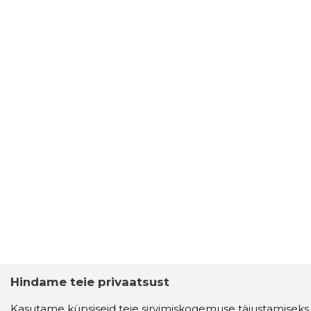
Hindame teie privaatsust
Storybook
Chrome laiendus
Kasutame küpsiseid teie sirvimiskogemuse täiustamiseks,