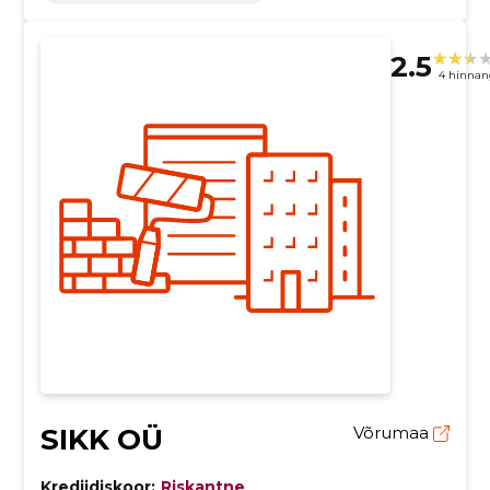
2.5
4 hinnan
SIKK OÜ
Võrumaa
Krediidiskoor:
Riskantne