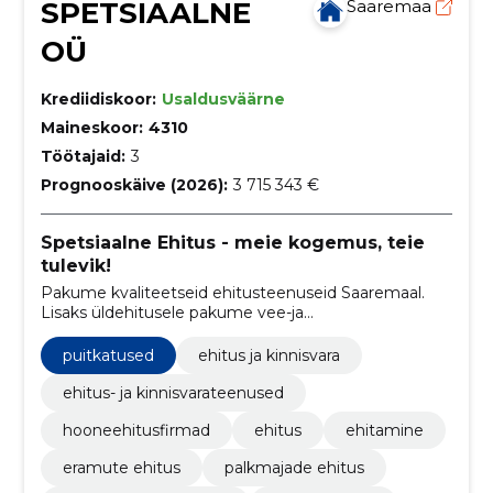
SPETSIAALNE
Saaremaa
OÜ
Krediidiskoor:
Usaldusväärne
Maineskoor:
4310
Töötajaid:
3
Prognooskäive (2026):
3 715 343 €
Spetsiaalne Ehitus - meie kogemus, teie
tulevik!
Pakume kvaliteetseid ehitusteenuseid Saaremaal.
Lisaks üldehitusele pakume vee-ja
kanalisatsioonisüsteemide rajamist,
ventilatsiooni,kütte ja- jahutuse ehitust
puitkatused
ehitus ja kinnisvara
ehitus- ja kinnisvarateenused
hooneehitusfirmad
ehitus
ehitamine
eramute ehitus
palkmajade ehitus