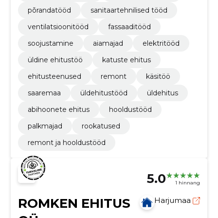
põrandatööd
sanitaartehnilised tööd
ventilatsioonitööd
fassaaditööd
soojustamine
aiamajad
elektritööd
üldine ehitustöö
katuste ehitus
ehitusteenused
remont
käsitöö
saaremaa
üldehitustööd
üldehitus
abihoonete ehitus
hooldustööd
palkmajad
rookatused
remont ja hooldustööd
5.0
1 hinnang
ROMKEN EHITUS
Harjumaa