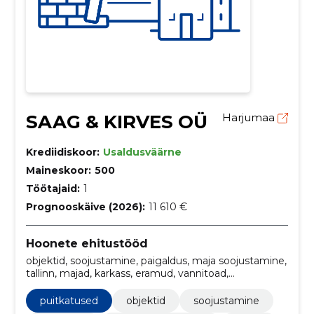
SAAG & KIRVES OÜ
Harjumaa
Krediidiskoor:
Usaldusväärne
Maineskoor:
500
Töötajaid:
1
Prognooskäive (2026):
11 610 €
Hoonete ehitustööd
objektid, soojustamine, paigaldus, maja soojustamine,
tallinn, majad, karkass, eramud, vannitoad,
vundament
puitkatused
objektid
soojustamine