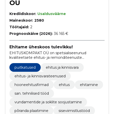
OÜ
Krediidiskoor:
Usaldusväärne
Maineskoor:
2580
Töötajaid:
2
Prognooskäive (2026):
36 165 €
Ehitame üheskoos tulevikku!
EHITUSKOMPAKT OÜ on spetsialiseerunud
kvaliteetsete ehitus- ja remonditeenuste
pakkumisele, hõlmates laia valikut töid alates
üldehitustöödest kuni siseviimistluseni.
puitkatused
ehitus ja kinnisvara
ehitus- ja kinnisvarateenused
hooneehitusfirmad
ehitus
ehitamine
san. tehnilised tööd
vundamentide ja soklite soojustamine
põranda plaatimine
siseviimistlustööd