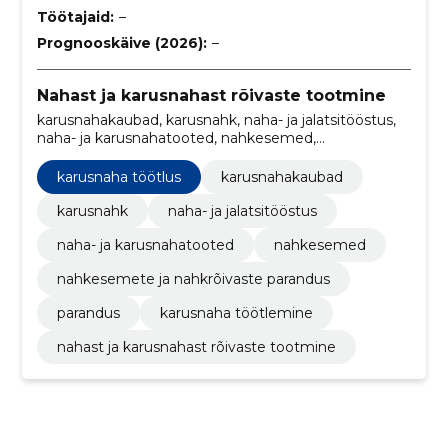
Töötajaid:
–
Prognooskäive (2026):
–
Nahast ja karusnahast rõivaste tootmine
karusnahakaubad, karusnahk, naha- ja jalatsitööstus,
naha- ja karusnahatooted, nahkesemed,
nahkesemete ja nahkrõivaste parandus, parandus,
Karusnaha töötlemine, Karusnaha töötlus
karusnaha töötlus
karusnahakaubad
karusnahk
naha- ja jalatsitööstus
naha- ja karusnahatooted
nahkesemed
nahkesemete ja nahkrõivaste parandus
parandus
karusnaha töötlemine
nahast ja karusnahast rõivaste tootmine