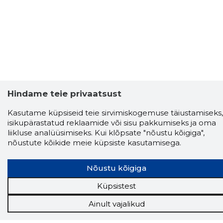
Hindame teie privaatsust
Kasutame küpsiseid teie sirvimiskogemuse täiustamiseks,
isikupärastatud reklaamide või sisu pakkumiseks ja oma
liikluse analüüsimiseks. Kui klõpsate "nõustu kõigiga",
nõustute kõikide meie küpsiste kasutamisega.
Nõustu kõigiga
Küpsistest
Ainult vajalikud
Storybook
Chrome laiendus