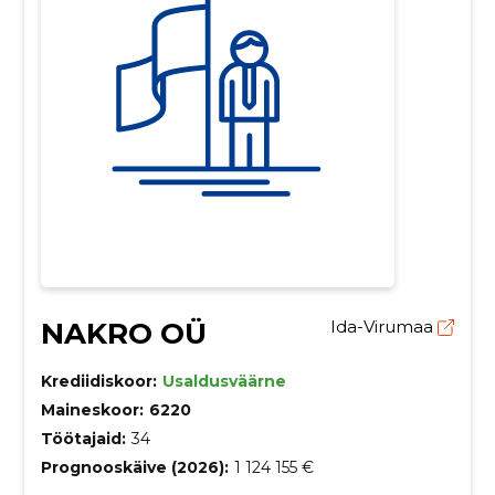
NAKRO OÜ
Ida-Virumaa
Krediidiskoor:
Usaldusväärne
Maineskoor:
6220
Töötajaid:
34
Prognooskäive (2026):
1 124 155 €