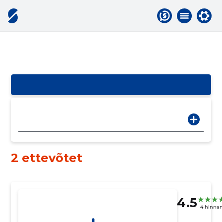
2 ettevõtet
4.5
4 hinna