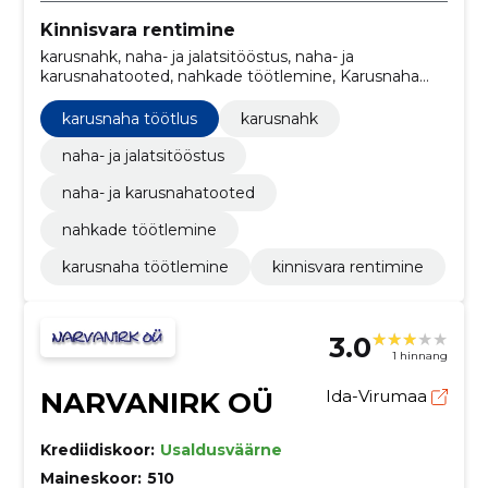
Kinnisvara rentimine
karusnahk, naha- ja jalatsitööstus, naha- ja
karusnahatooted, nahkade töötlemine, Karusnaha
töötlemine, Karusnaha töötlus
karusnaha töötlus
karusnahk
naha- ja jalatsitööstus
naha- ja karusnahatooted
nahkade töötlemine
karusnaha töötlemine
kinnisvara rentimine
3.0
1 hinnang
NARVANIRK OÜ
Ida-Virumaa
Krediidiskoor:
Usaldusväärne
Maineskoor:
510