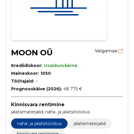
MOON OÜ
Valgamaa
Krediidiskoor:
Usaldusväärne
Maineskoor:
1050
Töötajaid:
–
Prognooskäive (2026):
48 775 €
Kinnisvara rentimine
jalatsimaterjalid, naha- ja jalatsitööstus
naha- ja jalatsitööstus
jalatsimaterjalid
kinnisvara rentimine