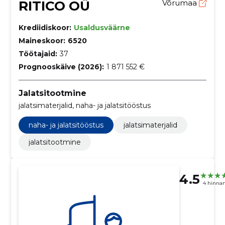
RITICO OÜ
Võrumaa
Krediidiskoor:
Usaldusväärne
Maineskoor:
6520
Töötajaid:
37
Prognooskäive (2026):
1 871 552 €
Jalatsitootmine
jalatsimaterjalid, naha- ja jalatsitööstus
naha- ja jalatsitööstus
jalatsimaterjalid
jalatsitootmine
4.5
4 hinna