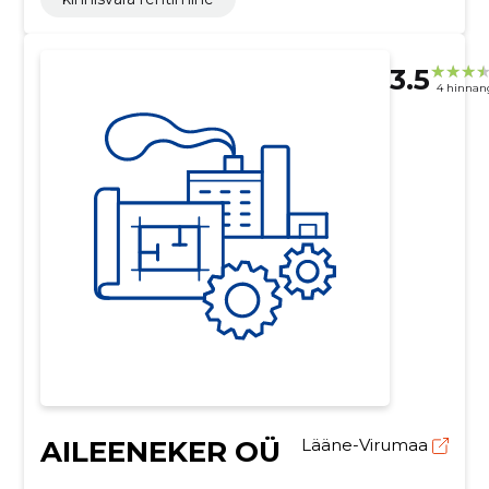
3.5
4 hinnan
AILEENEKER OÜ
Lääne-Virumaa