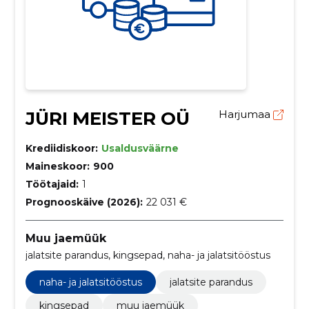
JÜRI MEISTER OÜ
Harjumaa
Krediidiskoor:
Usaldusväärne
Maineskoor:
900
Töötajaid:
1
Prognooskäive (2026):
22 031 €
Muu jaemüük
jalatsite parandus, kingsepad, naha- ja jalatsitööstus
naha- ja jalatsitööstus
jalatsite parandus
kingsepad
muu jaemüük