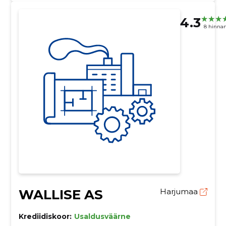
4.3
8 hinna
WALLISE AS
Harjumaa
Krediidiskoor:
Usaldusväärne