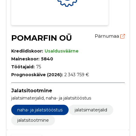
POMARFIN OÜ
Pärnumaa
Krediidiskoor:
Usaldusväärne
Maineskoor:
5840
Töötajaid:
75
Prognooskäive (2026):
2 343 759 €
Jalatsitootmine
jalatsimaterjalid, naha- ja jalatsitööstus
naha- ja jalatsitööstus
jalatsimaterjalid
jalatsitootmine