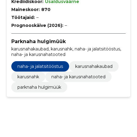
Krediidiskoor:
Usaldusväärne
Maineskoor:
870
Töötajaid:
–
Prognooskäive (2026):
–
Parknaha hulgimüük
karusnahakaubad, karusnahk, naha- ja jalatsitööstus,
naha- ja karusnahatooted
naha- ja jalatsitööstus
karusnahakaubad
karusnahk
naha- ja karusnahatooted
parknaha hulgimüük