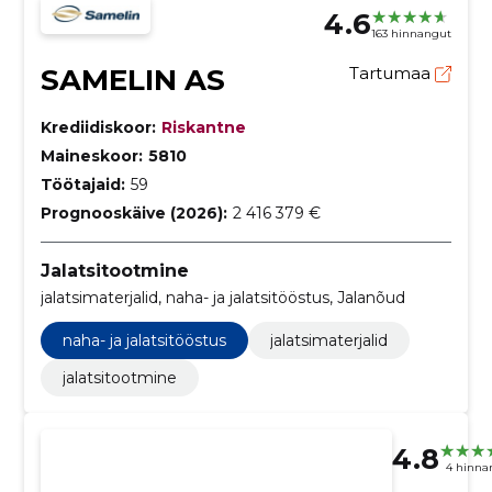
4.6
163 hinnangut
SAMELIN AS
Tartumaa
Krediidiskoor:
Riskantne
Maineskoor:
5810
Töötajaid:
59
Prognooskäive (2026):
2 416 379 €
Jalatsitootmine
jalatsimaterjalid, naha- ja jalatsitööstus, Jalanõud
naha- ja jalatsitööstus
jalatsimaterjalid
jalatsitootmine
4.8
4 hinna