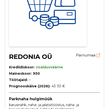
REDONIA OÜ
Pärnumaa
Krediidiskoor:
Usaldusväärne
Maineskoor:
950
Töötajaid:
–
Prognooskäive (2026):
43 151 €
Parknaha hulgimüük
karusnahk, naha- ja jalatsitööstus, naha- ja