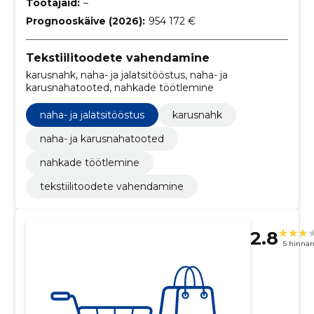
Töötajaid:
–
Prognooskäive (2026):
954 172 €
Tekstiilitoodete vahendamine
karusnahk, naha- ja jalatsitööstus, naha- ja
karusnahatooted, nahkade töötlemine
naha- ja jalatsitööstus
karusnahk
naha- ja karusnahatooted
nahkade töötlemine
tekstiilitoodete vahendamine
2.8
5 hinna