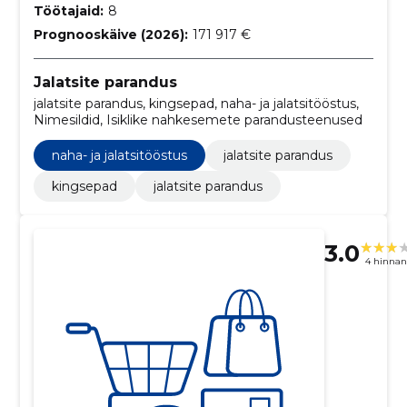
Töötajaid:
8
Prognooskäive (2026):
171 917 €
Jalatsite parandus
jalatsite parandus, kingsepad, naha- ja jalatsitööstus,
Nimesildid, Isiklike nahkesemete parandusteenused
naha- ja jalatsitööstus
jalatsite parandus
kingsepad
jalatsite parandus
3.0
4 hinna