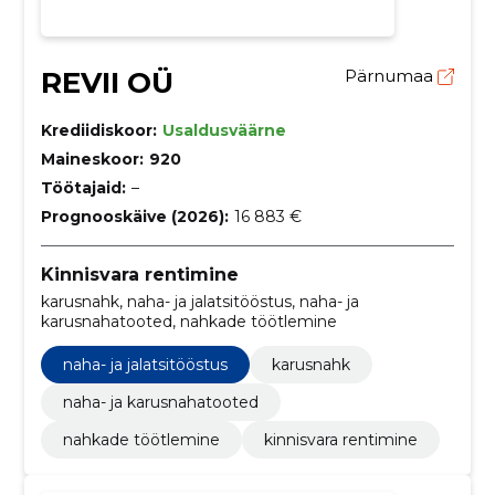
REVII OÜ
Pärnumaa
Krediidiskoor:
Usaldusväärne
Maineskoor:
920
Töötajaid:
–
Prognooskäive (2026):
16 883 €
Kinnisvara rentimine
karusnahk, naha- ja jalatsitööstus, naha- ja
karusnahatooted, nahkade töötlemine
naha- ja jalatsitööstus
karusnahk
naha- ja karusnahatooted
nahkade töötlemine
kinnisvara rentimine