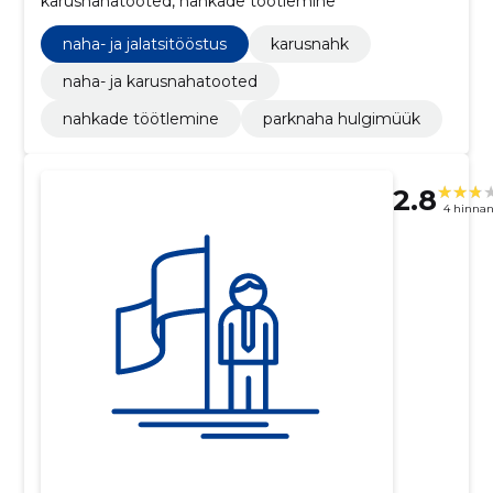
karusnahatooted, nahkade töötlemine
naha- ja jalatsitööstus
karusnahk
naha- ja karusnahatooted
nahkade töötlemine
parknaha hulgimüük
2.8
4 hinna