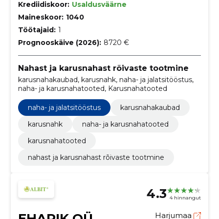
Krediidiskoor:
Usaldusväärne
Maineskoor:
1040
Töötajaid:
1
Prognooskäive (2026):
8720 €
Nahast ja karusnahast rõivaste tootmine
karusnahakaubad, karusnahk, naha- ja jalatsitööstus,
naha- ja karusnahatooted, Karusnahatooted
naha- ja jalatsitööstus
karusnahakaubad
karusnahk
naha- ja karusnahatooted
karusnahatooted
nahast ja karusnahast rõivaste tootmine
4.3
4 hinnangut
EHARIK OÜ
Harjumaa