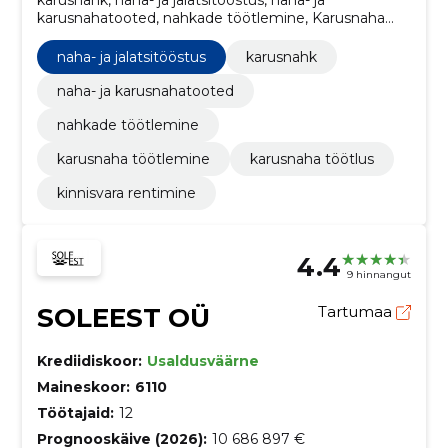
karusnahatooted, nahkade töötlemine, Karusnaha
töötlemine, Karusnaha töötlus
naha- ja jalatsitööstus
karusnahk
naha- ja karusnahatooted
nahkade töötlemine
karusnaha töötlemine
karusnaha töötlus
kinnisvara rentimine
4.4
9 hinnangut
SOLEEST OÜ
Tartumaa
Krediidiskoor:
Usaldusväärne
Maineskoor:
6110
Töötajaid:
12
Prognooskäive (2026):
10 686 897 €