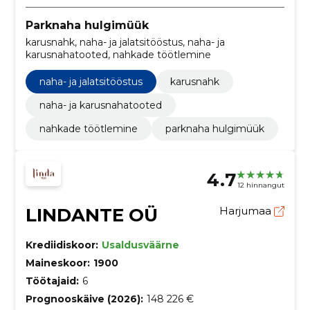
Parknaha hulgimüük
karusnahk, naha- ja jalatsitööstus, naha- ja
karusnahatooted, nahkade töötlemine
naha- ja jalatsitööstus
karusnahk
naha- ja karusnahatooted
nahkade töötlemine
parknaha hulgimüük
4.7
12 hinnangut
LINDANTE OÜ
Harjumaa
Krediidiskoor:
Usaldusväärne
Maineskoor:
1900
Töötajaid:
6
Prognooskäive (2026):
148 226 €