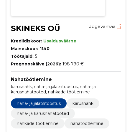
SKINEKS OÜ
Jõgevamaa
Krediidiskoor:
Usaldusväärne
Maineskoor:
1140
Töötajaid:
5
Prognooskäive (2026):
198 790 €
Nahatöötlemine
karusnahk, naha- ja jalatsitööstus, naha- ja
karusnahatooted, nahkade töötlemine
naha- ja jalatsitööstus
karusnahk
naha- ja karusnahatooted
nahkade töötlemine
nahatöötlemine