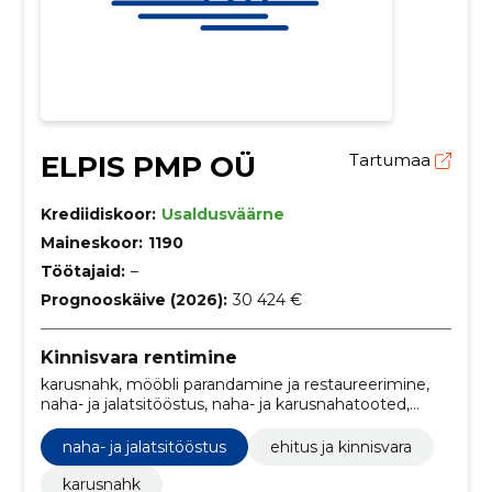
ELPIS PMP OÜ
Tartumaa
Krediidiskoor:
Usaldusväärne
Maineskoor:
1190
Töötajaid:
–
Prognooskäive (2026):
30 424 €
Kinnisvara rentimine
karusnahk, mööbli parandamine ja restaureerimine,
naha- ja jalatsitööstus, naha- ja karusnahatooted,
nahkade töötlemine, laopinnad, tootmispinnad,
ehitus ja kinnisvara
naha- ja jalatsitööstus
ehitus ja kinnisvara
karusnahk