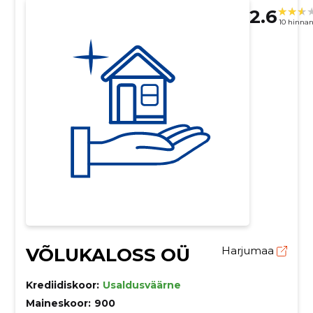
2.6
10 hinna
VÕLUKALOSS OÜ
Harjumaa
Krediidiskoor:
Usaldusväärne
Maineskoor:
900