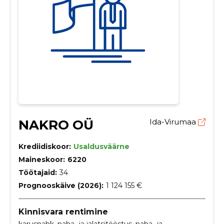
NAKRO OÜ
Ida-Virumaa
Krediidiskoor:
Usaldusväärne
Maineskoor:
6220
Töötajaid:
34
Prognooskäive (2026):
1 124 155 €
Kinnisvara rentimine
karusnahk, naha- ja jalatsitööstus, naha- ja