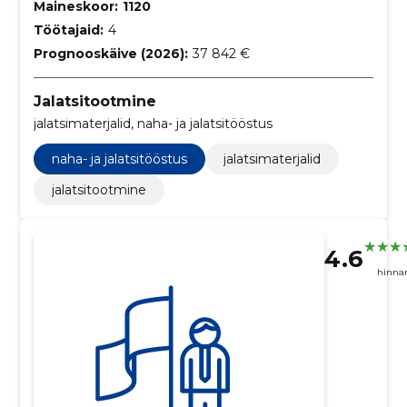
Maineskoor:
1120
Töötajaid:
4
Prognooskäive (2026):
37 842 €
Jalatsitootmine
jalatsimaterjalid, naha- ja jalatsitööstus
naha- ja jalatsitööstus
jalatsimaterjalid
jalatsitootmine
4.6
hinna