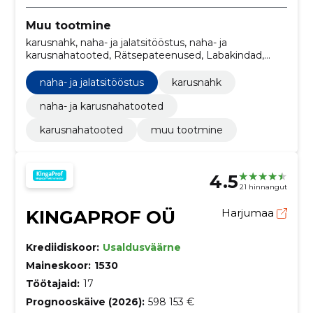
Muu tootmine
karusnahk, naha- ja jalatsitööstus, naha- ja
karusnahatooted, Rätsepateenused, Labakindad,
Karusnahatooted
naha- ja jalatsitööstus
karusnahk
naha- ja karusnahatooted
karusnahatooted
muu tootmine
4.5
21 hinnangut
KINGAPROF OÜ
Harjumaa
Krediidiskoor:
Usaldusväärne
Maineskoor:
1530
Töötajaid:
17
Prognooskäive (2026):
598 153 €