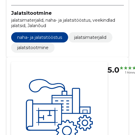
Jalatsitootmine
jalatsimaterjalid, naha- ja jalatsitööstus, veekindlad
jalatsid, Jalanõud
naha- ja jalatsitööstus
jalatsimaterjalid
jalatsitootmine
5.0
1 hin