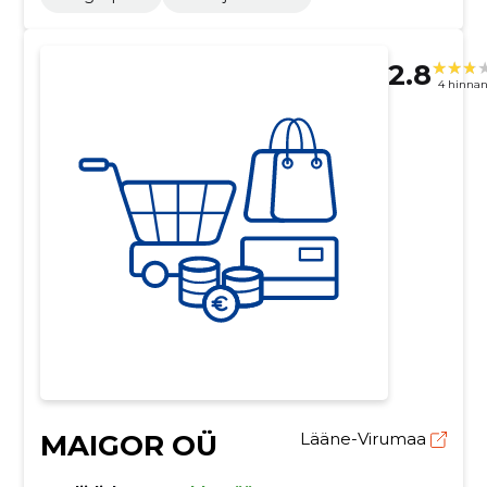
2.8
4 hinna
MAIGOR OÜ
Lääne-Virumaa