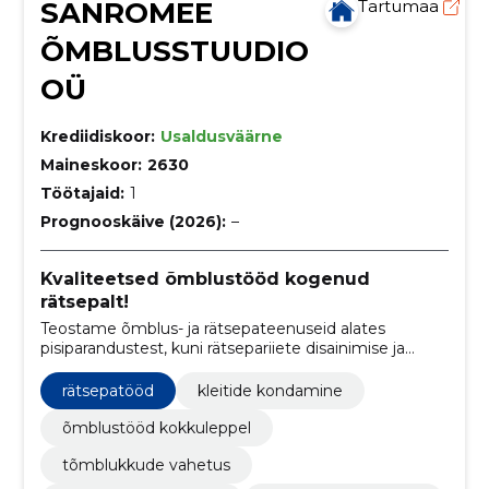
SANROMEE
Tartumaa
ÕMBLUSSTUUDIO
OÜ
Krediidiskoor:
Usaldusväärne
Maineskoor:
2630
Töötajaid:
1
Prognooskäive (2026):
–
Kvaliteetsed õmblustööd kogenud
rätsepalt!
Teostame õmblus- ja rätsepateenuseid alates
pisiparandustest, kuni rätsepariiete disainimise ja
valmistamiseni. Valmistame õmblustööna erinevaid
aksessuaare.
rätsepatööd
kleitide kondamine
õmblustööd kokkuleppel
tõmblukkude vahetus