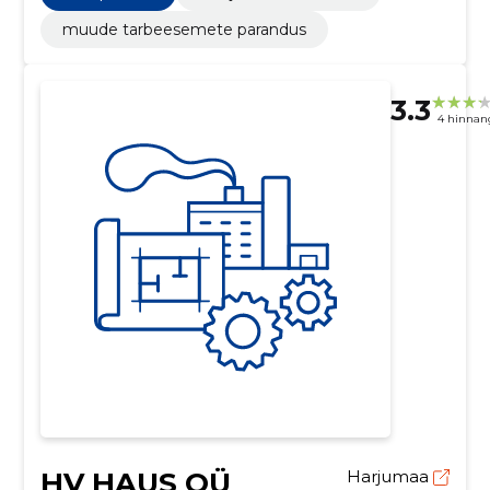
muude tarbeesemete parandus
3.3
4 hinnan
HV HAUS OÜ
Harjumaa