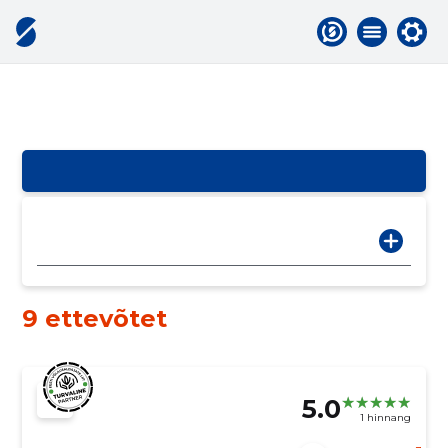
9 ettevõtet
5.0
1 hinnang