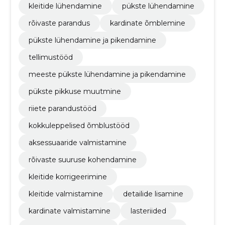
kleitide lühendamine
pükste lühendamine
rõivaste parandus
kardinate õmblemine
pükste lühendamine ja pikendamine
tellimustööd
meeste pükste lühendamine ja pikendamine
pükste pikkuse muutmine
riiete parandustööd
kokkuleppelised õmblustööd
aksessuaaride valmistamine
rõivaste suuruse kohendamine
kleitide korrigeerimine
kleitide valmistamine
detailide lisamine
kardinate valmistamine
lasteriided