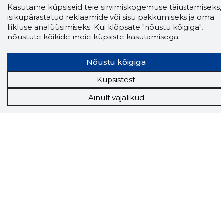
Kasutame küpsiseid teie sirvimiskogemuse täiustamiseks,
Storybooki laiendus ütleb Sulle, mis firma
isikupärastatud reklaamide või sisu pakkumiseks ja oma
veebilehel Sa parajasti viibid ja kui usaldusväärne
liikluse analüüsimiseks. Kui klõpsate "nõustu kõigiga",
see firma täna on.
LAADI LAIENDUS ALLA
nõustute kõikide meie küpsiste kasutamisega.
Nõustu kõigiga
Näed helistaja tausta!
Storybooki Äpp toob
Küpsistest
Sinuni
OTSEKONTAKTID
400 000 Eesti
ettevõtte ja isikute kohta (juhid, ametnikud).
Ainult vajalikud
Andmed on rikastatud maksevõime ja
finantsinfoga.
Tööriistad
Sooduspakkumised
Hanked
Tööturg
Sihtkliendid
Rakendused