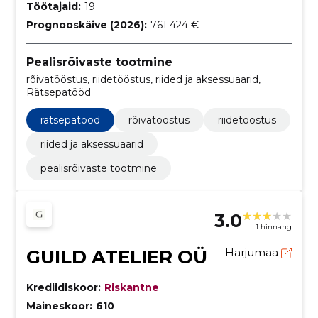
Töötajaid:
19
Prognooskäive (2026):
761 424 €
Pealisrõivaste tootmine
rõivatööstus, riidetööstus, riided ja aksessuaarid,
Rätsepatööd
rätsepatööd
rõivatööstus
riidetööstus
riided ja aksessuaarid
pealisrõivaste tootmine
3.0
1 hinnang
GUILD ATELIER OÜ
Harjumaa
Krediidiskoor:
Riskantne
Maineskoor:
610