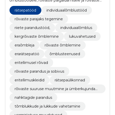
õmblustöödele, rõivaste paigaldamisele ja rõivaste
remondile, tagades, et iga tükk on kohandatud
täiuslikkusele.
rätsepatööd
individuaalõmblustööd
rõivaste parajaks tegemine
riiete parandustööd,
individuaalõmblus
kergrõivaste õmblemine
lukuvahetused
eraõmbleja
rõivaste õmblemine
erarätsepatöö
õmblusteenused
eritellimusel rõivad
rõivaste parandus ja sobivus
eritellimuskleidid
rätsepaülikonnad
rõivaste suuruse muutmine ja ümberkujundami
ne
nahktagide parandus
tõmblukkude ja lukkude vahetamine
vormiriietuse muudatused