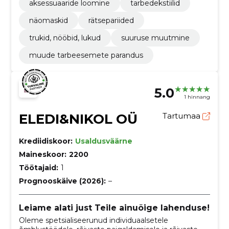
aksessuaaride loomine
tarbedekstiilid
näomaskid
rätsepariided
trukid, nööbid, lukud
suuruse muutmine
muude tarbeesemete parandus
5.0
1 hinnang
ELEDI&NIKOL OÜ
Tartumaa
Krediidiskoor:
Usaldusväärne
Maineskoor:
2200
Töötajaid:
1
Prognooskäive (2026):
–
Leiame alati just Teile ainuõige lahenduse!
Oleme spetsialiseerunud individuaalsetele