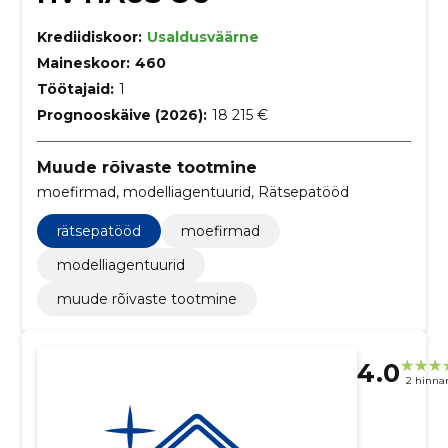
Krediidiskoor:
Usaldusväärne
Maineskoor:
460
Töötajaid:
1
Prognooskäive (2026):
18 215 €
Muude rõivaste tootmine
moefirmad, modelliagentuurid, Rätsepatööd
rätsepatööd
moefirmad
modelliagentuurid
muude rõivaste tootmine
4.0
2 hinna