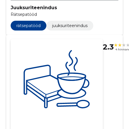
Juuksuriteenindus
Rätsepatööd
rätsepatööd
juuksuriteenindus
2.3
4 hinnan