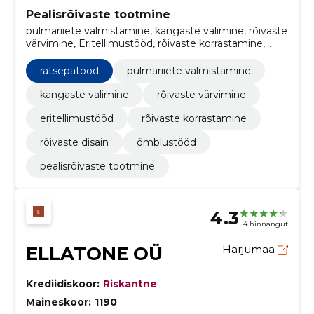
Pealisrõivaste tootmine
pulmariiete valmistamine, kangaste valimine, rõivaste
värvimine, Eritellimustööd, rõivaste korrastamine,
rõivaste disain, Rätsepatööd, Õmblustööd
rätsepatööd
pulmariiete valmistamine
kangaste valimine
rõivaste värvimine
eritellimustööd
rõivaste korrastamine
rõivaste disain
õmblustööd
pealisrõivaste tootmine
4.3
4 hinnangut
ELLATONE OÜ
Harjumaa
Krediidiskoor:
Riskantne
Maineskoor:
1190