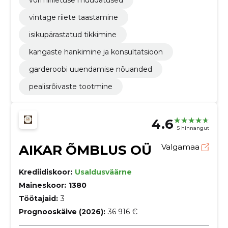
vintage riiete taastamine
isikupärastatud tikkimine
kangaste hankimine ja konsultatsioon
garderoobi uuendamise nõuanded
pealisrõivaste tootmine
4.6
5 hinnangut
AIKAR ÕMBLUS OÜ
Valgamaa
Krediidiskoor:
Usaldusväärne
Maineskoor:
1380
Töötajaid:
3
Prognooskäive (2026):
36 916 €