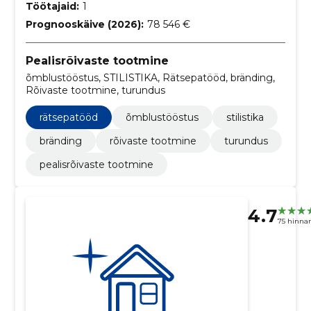
Töötajaid:
1
Prognooskäive (2026):
78 546 €
Pealisrõivaste tootmine
õmblustööstus, STILISTIKA, Rätsepatööd, bränding,
Rõivaste tootmine, turundus
rätsepatööd
õmblustööstus
stilistika
bränding
rõivaste tootmine
turundus
pealisrõivaste tootmine
4.7
75 hinna