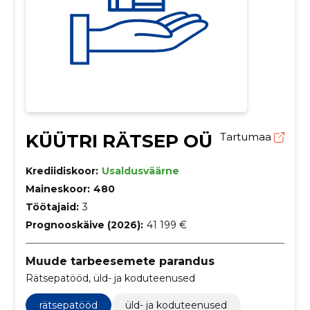
KÜÜTRI RÄTSEP OÜ
Tartumaa
Krediidiskoor:
Usaldusväärne
Maineskoor:
480
Töötajaid:
3
Prognooskäive (2026):
41 199 €
Muude tarbeesemete parandus
Rätsepatööd, üld- ja koduteenused
rätsepatööd
üld- ja koduteenused