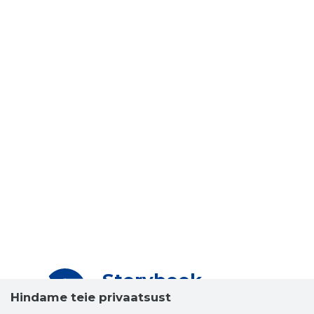
Storybook
Chrome laiendus
Hindame teie privaatsust