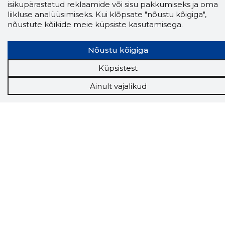
isikupärastatud reklaamide või sisu pakkumiseks ja oma
liikluse analüüsimiseks. Kui klõpsate "nõustu kõigiga",
nõustute kõikide meie küpsiste kasutamisega.
Storybook
Nõustu kõigiga
Chrome laiendus
Küpsistest
Storybooki laiendus ütleb Sulle, mis firma
Ainult vajalikud
veebilehel Sa parajasti viibid ja kui usaldusväärne
see firma täna on.
LAADI LAIENDUS ALLA
Näed helistaja tausta!
Storybooki Äpp toob
Sinuni
OTSEKONTAKTID
400 000 Eesti
ettevõtte ja isikute kohta (juhid, ametnikud).
Andmed on rikastatud maksevõime ja
finantsinfoga.