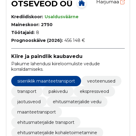
OTSEVEOD OÜ
Harjumaa
Krediidiskoor:
Usaldusväärne
Maineskoor:
2750
Töötajaid:
8
Prognooskäive (2026):
456 148 €
Kiire ja paindlik kaubavedu
Pakume lahendusi kiireloomuliste vedude
korraldamiseks.
siseriiklik maanteetransport
veoteenused
transport
pakivedu
ekspressveod
jaotusveod
ehitusmaterjalide vedu
maanteetransport
ehitusmaterjalide transport
ehitusmaterjalide kohaletoimetamine