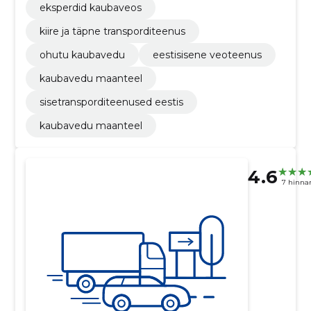
eksperdid kaubaveos
kiire ja täpne transporditeenus
ohutu kaubavedu
eestisisene veoteenus
kaubavedu maanteel
sisetransporditeenused eestis
kaubavedu maanteel
4.6
7 hinna