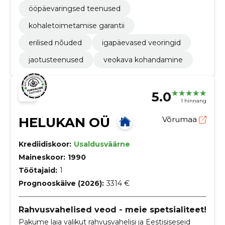
ööpäevaringsed teenused
kohaletoimetamise garantii
erilised nõuded
igapäevased veoringid
jaotusteenused
veokava kohandamine
5.0
1 hinnang
HELUKAN OÜ
Võrumaa
Krediidiskoor:
Usaldusväärne
Maineskoor:
1990
Töötajaid:
1
Prognooskäive (2026):
3314 €
Rahvusvahelised veod - meie spetsialiteet!
Pakume laia valikut rahvusvahelisi ja Eestisiseseid