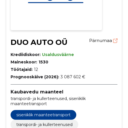
DUO AUTO OÜ
Pärnumaa
Krediidiskoor:
Usaldusväärne
Maineskoor:
1530
Töötajaid:
12
Prognooskäive (2026):
3 087 602 €
Kaubavedu maanteel
transpordi- ja kullerteenused, siseriiklik
maanteetransport
siseriiklik maanteetransport
transpordi- ja kullerteenused