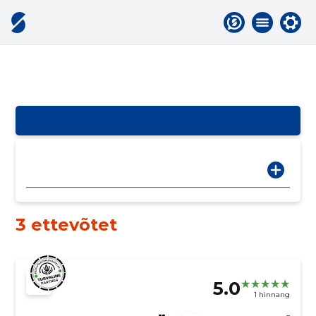
3 ettevõtet
5.0
1 hinnang