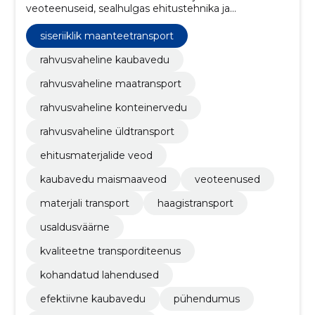
veoteenuseid, sealhulgas ehitustehnika ja
ehitusmaterjalide transportimist, kaubavedu ja palju
muud!
siseriiklik maanteetransport
rahvusvaheline kaubavedu
rahvusvaheline maatransport
rahvusvaheline konteinervedu
rahvusvaheline üldtransport
ehitusmaterjalide veod
kaubavedu maismaaveod
veoteenused
materjali transport
haagistransport
usaldusväärne
kvaliteetne transporditeenus
kohandatud lahendused
efektiivne kaubavedu
pühendumus