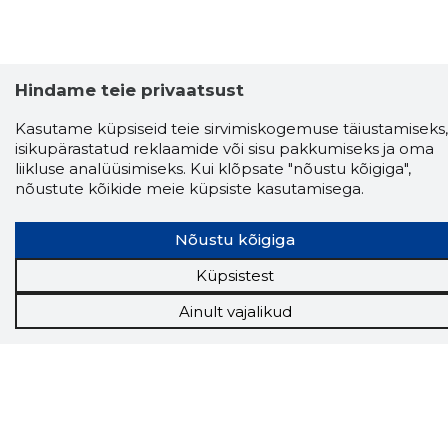
Hindame teie privaatsust
Kasutame küpsiseid teie sirvimiskogemuse täiustamiseks,
isikupärastatud reklaamide või sisu pakkumiseks ja oma
liikluse analüüsimiseks. Kui klõpsate "nõustu kõigiga",
nõustute kõikide meie küpsiste kasutamisega.
Nõustu kõigiga
Storybook
Küpsistest
Chrome laiendus
Ainult vajalikud
Storybooki laiendus ütleb Sulle, mis firma
veebilehel Sa parajasti viibid ja kui usaldusväärne
see firma täna on.
LAADI LAIENDUS ALLA