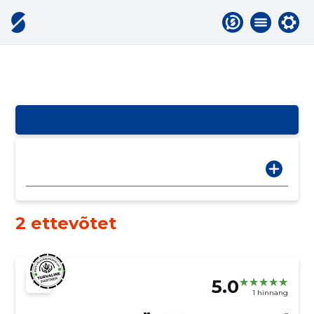
2 ettevõtet
5.0
1 hinnang