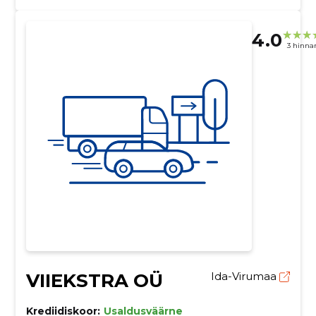
4.0
3 hinna
VIIEKSTRA OÜ
Ida-Virumaa
Krediidiskoor:
Usaldusväärne