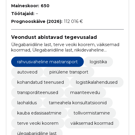
Maineskoor:
650
Töötajaid:
–
Prognooskäive (2026):
112 016 €
Veondust abistavad tegevusalad
Ülegabariidiline last, terve veoki koorem, väiksemad
koormad, Ülegabariidiline last, riikidevaheline
transport, riikidevaheline transport, Ülegabariidiline ja
spetsiifiline transport, kullerteenused, kohandatud
rahvusvaheline maatransport
logistika
teenused, tollivormistamine
autoveod
piiriülene transport
kohandatud teenused
logistikalahendused
transporditeenused
maanteevedu
laohaldus
tarneahela konsultatsioonid
kauba edasisaatmine
tollivormistamine
terve veoki koorem
väiksemad koormad
ülegabariidiline last