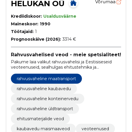
HELUKAN OÜ
Võrumaa
Krediidiskoor:
Usaldusväärne
Maineskoor:
1990
Töötajaid:
1
Prognooskäive (2026):
3314 €
Rahvusvahelised veod - meie spetsialiteet!
Pakume laia valikut rahvusvahelisi ja Eestisiseseid
veoteenuseid, sealhulgas ehitustehnika ja
ehitusmaterjalide transportimist, kaubavedu ja palju
muud!
rahvusvaheline maatransport
rahvusvaheline kaubavedu
rahvusvaheline konteinervedu
rahvusvaheline üldtransport
ehitusmaterjalide veod
kaubavedu maismaaveod
veoteenused