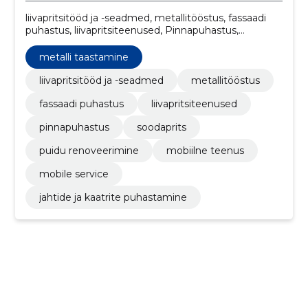
liivapritsitööd ja -seadmed, metallitööstus, fassaadi
puhastus, liivapritsiteenused, Pinnapuhastus,
Soodaprits, Puidu renoveerimine, Metalli taastamine,
Mobiilne teenus, Mobile Service
metalli taastamine
liivapritsitööd ja -seadmed
metallitööstus
fassaadi puhastus
liivapritsiteenused
pinnapuhastus
soodaprits
puidu renoveerimine
mobiilne teenus
mobile service
jahtide ja kaatrite puhastamine