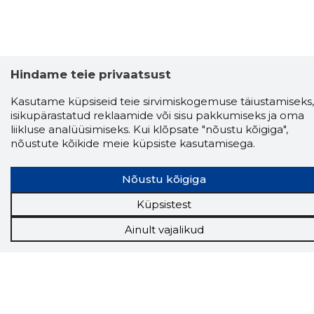
Hindame teie privaatsust
Kasutame küpsiseid teie sirvimiskogemuse täiustamiseks,
isikupärastatud reklaamide või sisu pakkumiseks ja oma
liikluse analüüsimiseks. Kui klõpsate "nõustu kõigiga",
nõustute kõikide meie küpsiste kasutamisega.
Nõustu kõigiga
Küpsistest
Ainult vajalikud
Storybook
Chrome laiendus
Storybooki laiendus ütleb Sulle, mis firma
veebilehel Sa parajasti viibid ja kui usaldusväärne