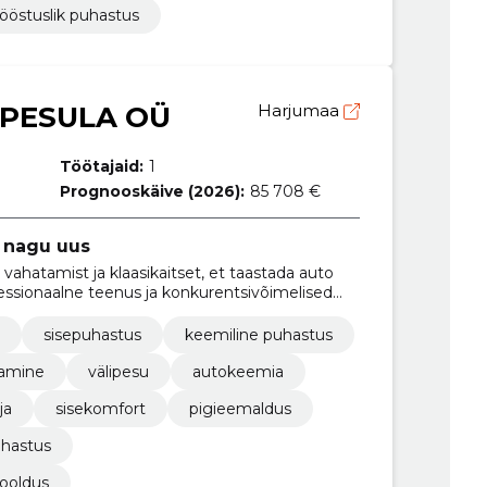
ööstuslik puhastus
PESULA OÜ
Harjumaa
Töötajaid:
1
Prognooskäive (2026):
85 708 €
o nagu uus
vahatamist ja klaasikaitset, et taastada auto
fessionaalne teenus ja konkurentsivõimelised
sisepuhastus
keemiline puhastus
tamine
välipesu
autokeemia
ja
sisekomfort
pigieemaldus
hastus
ooldus