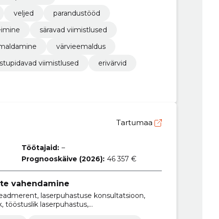
veljed
parandustööd
eimine
säravad viimistlused
emaldamine
värvieemaldus
stupidavad viimistlused
erivärvid
Tartumaa
Töötajaid:
–
Prognooskäive (2026):
46 357 €
ete vahendamine
seadmerent, laserpuhastuse konsultatsioon,
tööstuslik laserpuhastus,
innapuhastus, lasertehnoloogia