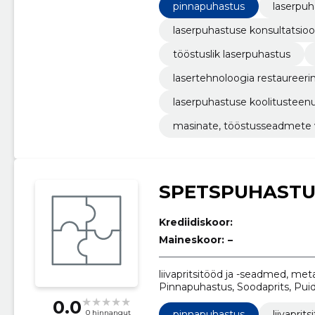
restaureerimiseks, kõrgjõudluse
pinnapuhastus
laserpuh
koolitusteenused
laserpuhastuse konsultatsio
tööstuslik laserpuhastus
lasertehnoloogia restaureeri
laserpuhastuse koolitusteen
masinate, tööstusseadmete
SPETSPUHASTU
Krediidiskoor:
Maineskoor:
–
liivapritsitööd ja -seadmed, meta
Pinnapuhastus, Soodaprits, Puid
teenus, Mobile Service
0.0
pinnapuhastus
liivapri
0 hinnangut