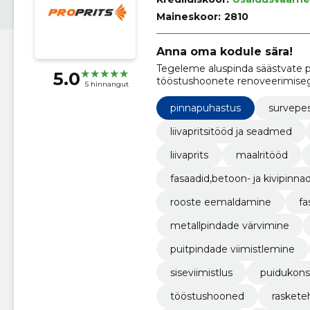
Maineskoor:
2810
Anna oma kodule sära!
Tegeleme aluspinda säästvate p
5.0
tööstushoonete renoveerimisega
5 hinnangut
teenust ja parima tulemuse saa
pinnapuhastus
survepe
liivapritsitööd ja seadmed
liivaprits
maalritööd
fasaadid,betoon- ja kivipinna
rooste eemaldamine
fa
metallpindade värvimine
puitpindade viimistlemine
siseviimistlus
puidukons
tööstushooned
raskete