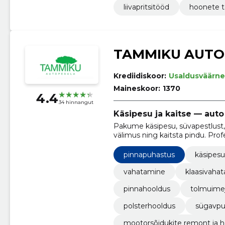
liivapritsitööd
hoonete t
TAMMIKU AUTO
Krediidiskoor:
Usaldusväärne
Maineskoor:
1370
4.4
34 hinnangut
Käsipesu ja kaitse — aut
Pakume käsipesu, süvapestlust, 
välimus ning kaitsta pindu. Pro
hinnad Tallinna lähistel.
pinnapuhastus
käsipesu
vahatamine
klaasivaha
pinnahooldus
tolmuime
polsterhooldus
sügavpu
mootorsõidukite remont ja h