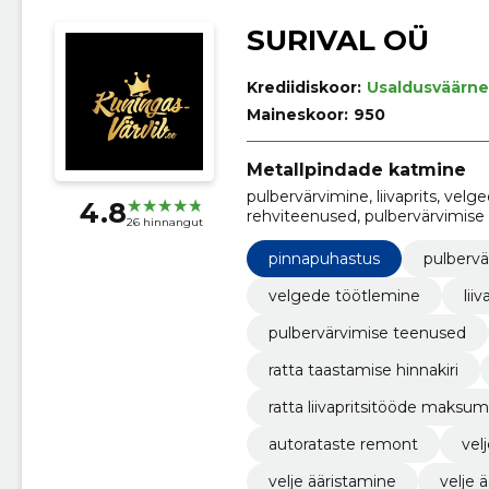
SURIVAL OÜ
Krediidiskoor:
Usaldusväärne
Maineskoor:
950
Metallpindade katmine
pulbervärvimine, liivaprits, velg
4.8
rehviteenused, pulbervärvimise 
26 hinnangut
taastamise hinnakiri, sulamratast
maksumus
pinnapuhastus
pulbervä
velgede töötlemine
lii
pulbervärvimise teenused
ratta taastamise hinnakiri
ratta liivapritsitööde maksu
autorataste remont
vel
velje ääristamine
velje 