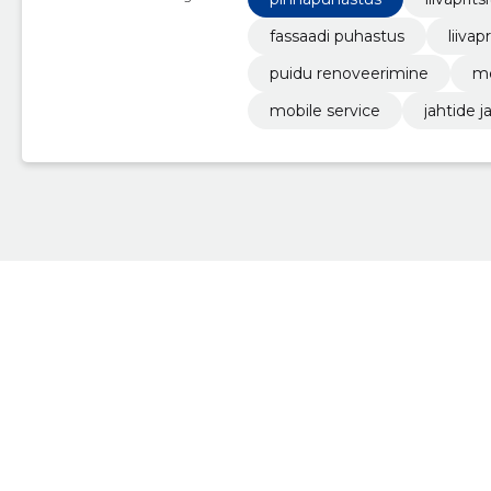
fassaadi puhastus
liiva
puidu renoveerimine
me
mobile service
jahtide 