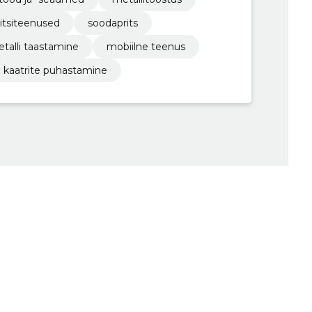
pritsiteenused
soodaprits
talli taastamine
mobiilne teenus
ja kaatrite puhastamine