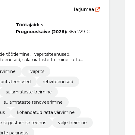
Harjumaa
Töötajaid:
5
Prognooskäive (2026):
364 229 €
ede töötlemine, liivapritsiteenused,
teenused, sulamrataste treimine, ratta
e renoveerimine, ratta liivapritsitööde
rvimine
liivaprits
vapritsiteenused
rehviteenused
sulamrataste treimine
sulamrataste renoveerimine
mus
kohandatud ratta värvimine
je sirgestamise teenus
velje treimine
äärte parandus