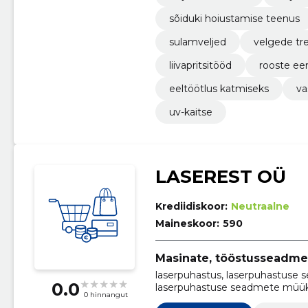
sõiduki hoiustamise teenus
sulamveljed
velgede tr
liivapritsitööd
rooste e
eeltöötlus katmiseks
va
uv-kaitse
LASEREST OÜ
Krediidiskoor:
Neutraalne
Maineskoor:
590
Masinate, tööstusseadm
laserpuhastus, laserpuhastuse 
0.0
laserpuhastuse seadmete müük, 
0 hinnangut
täppislaserpuhastusseadmed, P