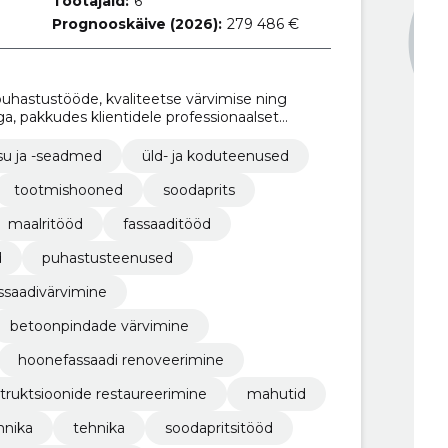
Töötajaid:
6
Prognooskäive (2026):
279 486 €
uhastustööde, kvaliteetse värvimise ning
, pakkudes klientidele professionaalset
vutamist.
su ja -seadmed
üld- ja koduteenused
tootmishooned
soodaprits
maalritööd
fassaaditööd
d
puhastusteenused
ssaadivärvimine
betoonpindade värvimine
hoonefassaadi renoveerimine
truktsioonide restaureerimine
mahutid
hnika
tehnika
soodapritsitööd