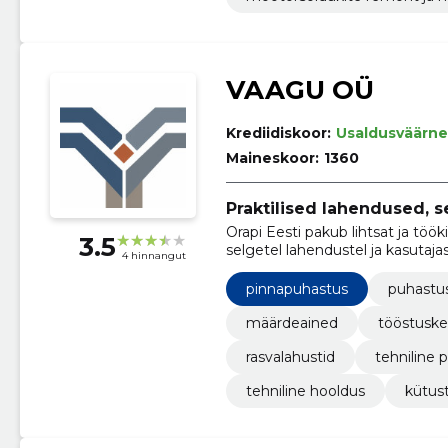
VAAGU OÜ
Krediidiskoor:
Usaldusväärne
Maineskoor:
1360
Praktilised lahendused, 
Orapi Eesti pakub lihtsat ja töö
3.5
selgetel lahendustel ja kasutajas
4 hinnangut
pinnapuhastus
puhastu
määrdeained
tööstuske
rasvalahustid
tehniline 
tehniline hooldus
kütus