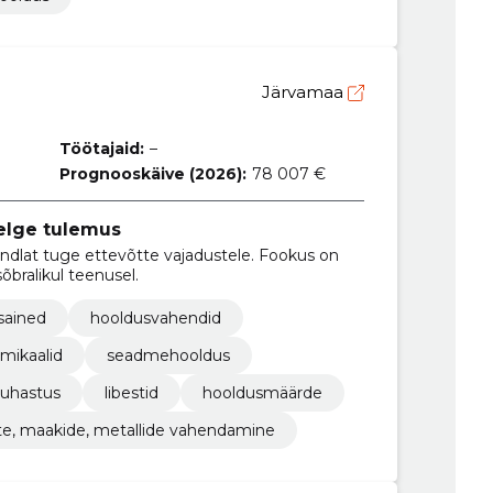
Järvamaa
Töötajaid:
–
Prognooskäive (2026):
78 007 €
selge tulemus
kindlat tuge ettevõtte vajadustele. Fookus on
õbralikul teenusel.
sained
hooldusvahendid
mikaalid
seadmehooldus
puhastus
libestid
hooldusmäärde
te, maakide, metallide vahendamine