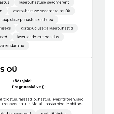
ga laserpuhastid, laserpuhastuse
astus
laserpuhastuse seadmerent
on
laserpuhastuse seadmete müük
täppislaserpuhastusseadmed
miseks
kõrgjõudlusega laserpuhastid
used
laserseadmete hooldus
 vahendamine
S OÜ
Töötajaid:
–
Prognooskäive ():
–
llitööstus, fassaadi puhastus, liivapritsiteenused,
u renoveerimine, Metalli taastamine, Mobiilne
tsitööd ja -seadmed
metallitööstus