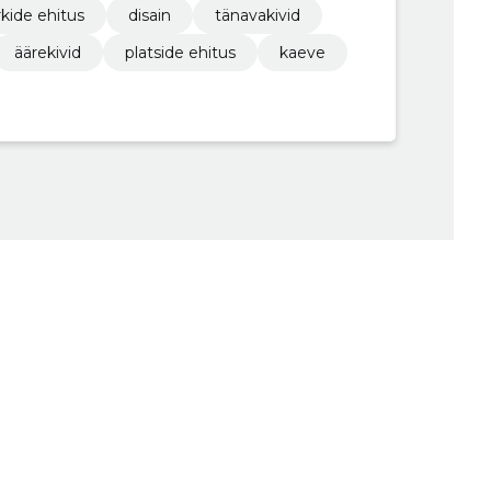
kide ehitus
disain
tänavakivid
äärekivid
platside ehitus
kaeve