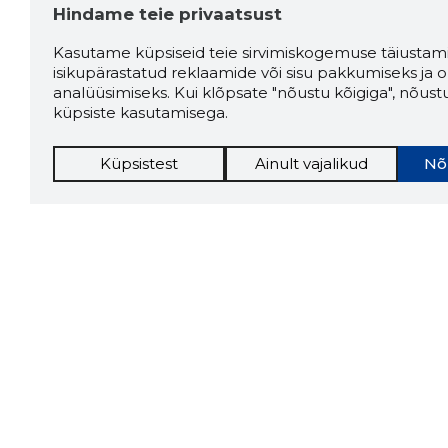
Hindame teie privaatsust
Kasutame küpsiseid teie sirvimiskogemuse täiustami
isikupärastatud reklaamide või sisu pakkumiseks ja o
analüüsimiseks. Kui klõpsate "nõustu kõigiga", nõust
küpsiste kasutamisega.
Küpsistest
Ainult vajalikud
Nõ
Storybo
Storybook
firma v
kui usa
Chrome laiendus
LAADI