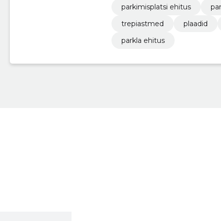
parkimisplatsi ehitus
par
trepiastmed
plaadid
parkla ehitus