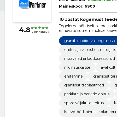
Maineskoor:
6900
10 aastat kogemust teede
Tegeleme põhiliselt teede, parkl
4.8
erinevate suuremahuliste kaeve
6 hinnangut
graniitplaadid (välitingimuste
ehitus- ja viimistlusmaterjalid
maavarad ja loodusressursid
muinsuskaitse
avalikul
ehitamine
graniidist tär
graniidist trepiastmed
parklate ja parkide ehitus
spordiväljakute ehitus
l
kaevetööd, pinnase planeeri