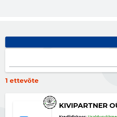
1 ettevõte
KIVIPARTNER O
Krediidiskoor:
Usaldusväärne