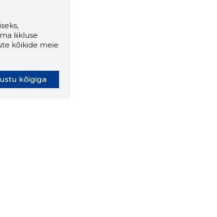
seks,
ma liikluse
ute kõikide meie
ustu kõigiga
oki laiendus ütleb Sulle, mis
eebilehel Sa parajasti viibid ja
ldusväärne see firma täna on.
 LAIENDUS ALLA