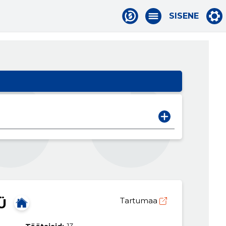
SISENE
Ü
Tartumaa