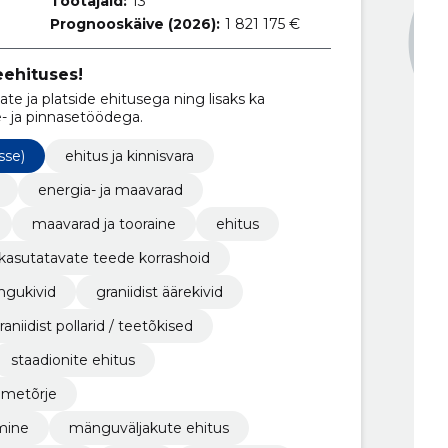
Töötajaid:
13
Prognooskäive (2026):
1 821 175 €
ehituses!
ate ja platside ehitusega ning lisaks ka
- ja pinnasetöödega.
sse)
ehitus ja kinnisvara
energia- ja maavarad
maavarad ja tooraine
ehitus
t kasutatavate teede korrashoid
ingukivid
graniidist äärekivid
graniidist pollarid / teetõkised
staadionite ehitus
umetõrje
mine
mänguväljakute ehitus