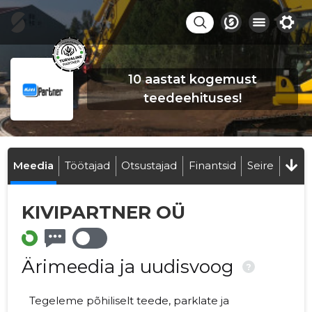
10 aastat kogemust
teedeehituses!
Meedia
Töötajad
Otsustajad
Finantsid
Seire
KIVIPARTNER OÜ
Ärimeedia ja uudisvoog
?
Tegeleme põhiliselt teede, parklate ja