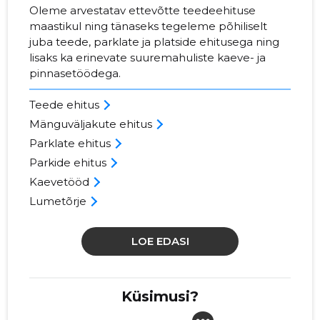
Oleme arvestatav ettevõtte teedeehituse
maastikul ning tänaseks tegeleme põhiliselt
juba teede, parklate ja platside ehitusega ning
lisaks ka erinevate suuremahuliste kaeve- ja
pinnasetöödega.
Teede ehitus
Mänguväljakute ehitus
Parklate ehitus
Parkide ehitus
Kaevetööd
Lumetõrje
LOE EDASI
Küsimusi?