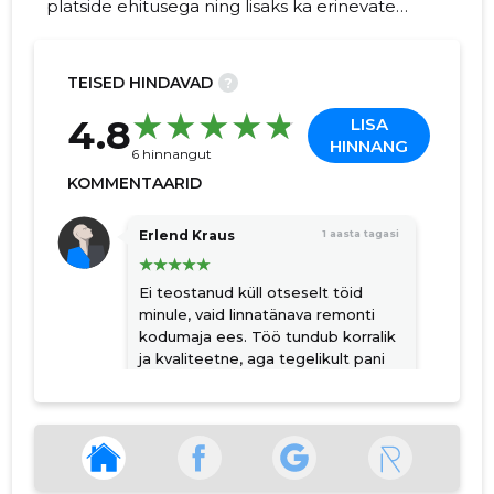
platside ehitusega ning lisaks ka erinevate
suuremahuliste kaeve- ja pinnasetöödega.
TEISED HINDAVAD
?
69
4.8
LISA
HINNANG
6 hinnangut
KOMMENTAARID
Erlend Kraus
1 aasta tagasi
Ei teostanud küll otseselt töid
minule, vaid linnatänava remonti
kodumaja ees. Töö tundub korralik
ja kvaliteetne, aga tegelikult pani
positiivset tagasisidet jätma, see,
et kõik kes objektil töötavad
tunduvad väga viisakad, sõbralikud
ja korrektsed. Olles näinud
igasuguseid teetöid, siis pigem
harukordne.