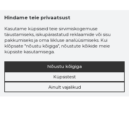
Hindame teie privaatsust
Kasutame küpsiseid teie sirvimiskogemuse
täiustamiseks, isikupärastatud reklaamide või sisu
pakkumiseks ja oma liikluse analüüsimiseks. Kui
klõpsate "nõustu kõigiga", nõustute kõikide meie
küpsiste kasutamisega.
Nõustu kõigiga
Küpsistest
Ainult vajalikud