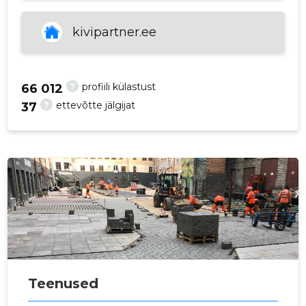
Allikas:google.com
p
kivipartner.ee
?
profiili külastust
66 012
?
ettevõtte jälgijat
37
Teenused