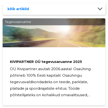
lisaks ka erinevate suuremahuliste kaeve- ja
pinnasetöödega. Lisaks teedeehitusele tegeleme ka
kõik artiklid
erinevate spordiväljakute, mänguväljakute ja staadionite
ehitusega. Meie eesmärgiks on kuuluda tunnustatud
Tegevusaruanne
Eesti ettevõtete hulka ning seetõttu peame oma
tegevuses esmatähtsaks kvaliteeti, kiirust ja
usaldusväärsust. Teostavate tööde kõrge
KIVIPARTNER OÜ tegevusaruanne 2025
OÜ Kivipartner asutati 2006.aastal. Osaühing
põhineb 100% Eesti kapitalil. Osaühingu
tegevusvaldkondadeks on teede, parklate,
platside ja spordirajatiste ehitus. Tööde
põhitellijateks on kohalikud omavalitsused,
suuremad ehitusfirmad, kinnisvaraarendajad ja
korteriühistud. Ettevõte põhiliseks