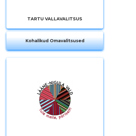
TARTU VALLAVALITSUS
Kohalikud Omavalitsused
Muuda pildi
kirjeldust