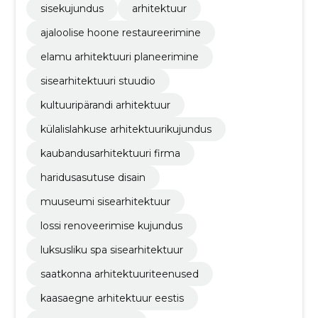
detailplaneerimine, kontorikujundus
sisekujundus
arhitektuur
ajaloolise hoone restaureerimine
elamu arhitektuuri planeerimine
sisearhitektuuri stuudio
kultuuripärandi arhitektuur
külalislahkuse arhitektuurikujundus
kaubandusarhitektuuri firma
haridusasutuse disain
muuseumi sisearhitektuur
lossi renoveerimise kujundus
luksusliku spa sisearhitektuur
saatkonna arhitektuuriteenused
kaasaegne arhitektuur eestis