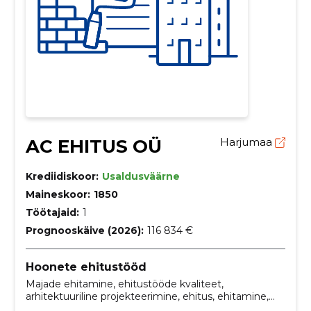
AC EHITUS OÜ
Harjumaa
Krediidiskoor:
Usaldusväärne
Maineskoor:
1850
Töötajaid:
1
Prognooskäive (2026):
116 834 €
Hoonete ehitustööd
Majade ehitamine, ehitustööde kvaliteet,
arhitektuuriline projekteerimine, ehitus, ehitamine,
Projekteerimine, Omanikujärelevalve, renoveerimine,