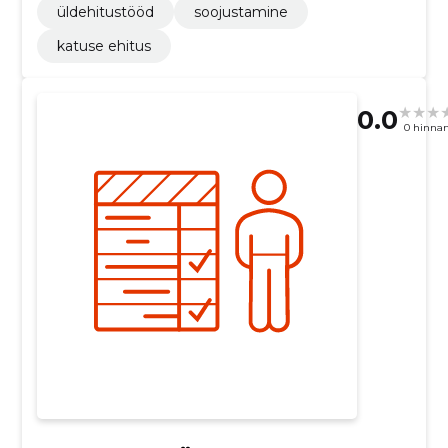
üldehitustööd
soojustamine
katuse ehitus
0.0
0 hinna