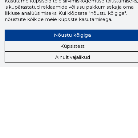
Kasutame küpsiseid teie sirvimiskogemuse täiustamiseks,
veebilehel Sa parajasti viibid ja kui usaldusväärne
isikupärastatud reklaamide või sisu pakkumiseks ja oma
see firma täna on.
LAADI LAIENDUS ALLA
liikluse analüüsimiseks. Kui klõpsate "nõustu kõigiga",
nõustute kõikide meie küpsiste kasutamisega.
Nõustu kõigiga
Näed helistaja tausta!
Storybooki Äpp toob
Sinuni
OTSEKONTAKTID
400 000 Eesti
Küpsistest
ettevõtte ja isikute kohta (juhid, ametnikud).
Andmed on rikastatud maksevõime ja
Ainult vajalikud
finantsinfoga.
Tööriistad
Sooduspakkumised
Hanked
Tööturg
Sihtkliendid
Rakendused
Lisavõimalused