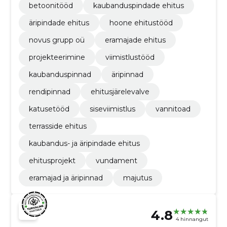
betoonitööd
kaubanduspindade ehitus
äripindade ehitus
hoone ehitustööd
novus grupp oü
eramajade ehitus
projekteerimine
viimistlustööd
kaubanduspinnad
äripinnad
rendipinnad
ehitusjärelevalve
katusetööd
siseviimistlus
vannitoad
terrasside ehitus
kaubandus- ja äripindade ehitus
ehitusprojekt
vundament
eramajad ja äripinnad
majutus
4.8
4 hinnangut