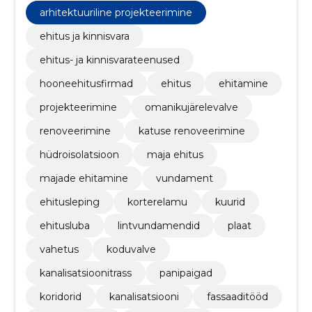
katuse renoveerimine, hüdroisolatsioon
arhitektuuriline projekteerimine
ehitus ja kinnisvara
ehitus- ja kinnisvarateenused
hooneehitusfirmad
ehitus
ehitamine
projekteerimine
omanikujärelevalve
renoveerimine
katuse renoveerimine
hüdroisolatsioon
maja ehitus
majade ehitamine
vundament
ehitusleping
korterelamu
kuurid
ehitusluba
lintvundamendid
plaat
vahetus
koduvalve
kanalisatsioonitrass
panipaigad
koridorid
kanalisatsiooni
fassaaditööd