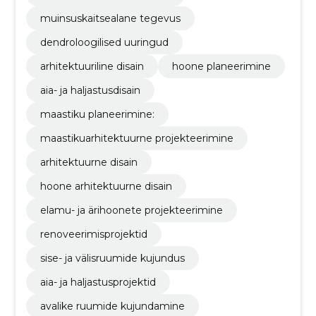
muinsuskaitsealane tegevus
dendroloogilised uuringud
arhitektuuriline disain
hoone planeerimine
aia- ja haljastusdisain
maastiku planeerimine:
maastikuarhitektuurne projekteerimine
arhitektuurne disain
hoone arhitektuurne disain
elamu- ja ärihoonete projekteerimine
renoveerimisprojektid
sise- ja välisruumide kujundus
aia- ja haljastusprojektid
avalike ruumide kujundamine