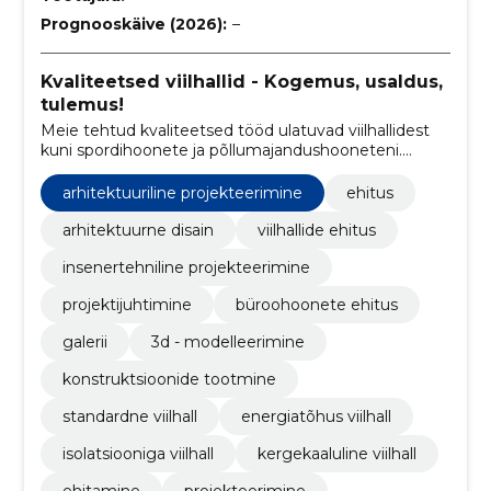
Prognooskäive (2026):
–
Kvaliteetsed viilhallid - Kogemus, usaldus,
tulemus!
Meie tehtud kvaliteetsed tööd ulatuvad viilhallidest
kuni spordihoonete ja põllumajandushooneteni.
Oleme uhked projektide üle, mille hulka kuuluvad
mitmed silmapaistvad ehitised.
arhitektuuriline projekteerimine
ehitus
arhitektuurne disain
viilhallide ehitus
insenertehniline projekteerimine
projektijuhtimine
büroohoonete ehitus
galerii
3d - modelleerimine
konstruktsioonide tootmine
standardne viilhall
energiatõhus viilhall
isolatsiooniga viilhall
kergekaaluline viilhall