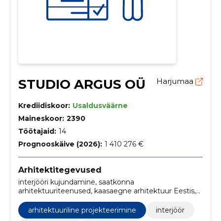
STUDIO ARGUS OÜ
Harjumaa
Krediidiskoor:
Usaldusväärne
Maineskoor:
2390
Töötajaid:
14
Prognooskäive (2026):
1 410 276 €
Arhitektitegevused
interjööri kujundamine, saatkonna
arhitektuuriteenused, kaasaegne arhitektuur Eestis,
eramõisa kujundus, avalike ruumide kujundamine,
kontorite ja äripindade kujundamine, kultuuripärandi
arhitektuuriline projekteerimine
interjöör
restaureerimine, restaureerimine ja renoveerimine,