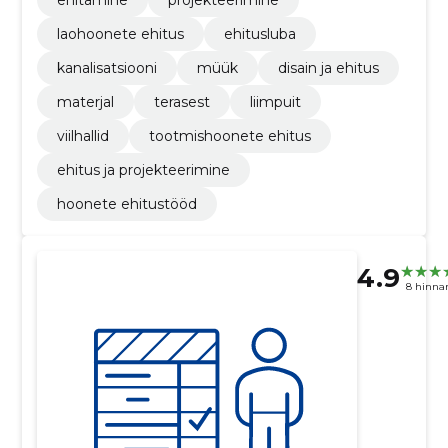
ehitamine
projekteerimine
laohoonete ehitus
ehitusluba
kanalisatsiooni
müük
disain ja ehitus
materjal
terasest
liimpuit
viilhallid
tootmishoonete ehitus
ehitus ja projekteerimine
hoonete ehitustööd
4.9
8 hinna