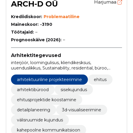
ARCH-D OÜ
Harjumaa
Krediidiskoor:
Problemaatiline
Maineskoor:
-3190
Töötajaid:
–
Prognooskäive (2026):
–
Arhitektitegevused
interjöör, loomingulisus, kliendikesksus,
uuenduslikkus, Sustainability, residential, büroo,
sisekujundaja, arhitekt, juhtiv arhitekt
arhitektuuriline projekteerimine
ehitus
arhitektibürood
sisekujundus
ehitusprojektide koostamine
detailplaneering
3d-visualiseerimine
välisruumide kujundus
kahepoolne kommunikatsioon