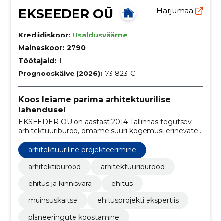
EKSEEDER OÜ
Harjumaa
Krediidiskoor:
Usaldusväärne
Maineskoor:
2790
Töötajaid:
1
Prognooskäive (2026):
73 823 €
Koos leiame parima arhitektuurilise
lahenduse!
EKSEEDER OÜ on aastast 2014 Tallinnas tegutsev
arhitektuuribüroo, omame suuri kogemusi erinevate
planeeringute koostamisel ja spetsialiseerume
arhitektuurse disaini ja projekteerimise valdkonnas
arhitektuuriline projekteerimine
tegutsemisele.
arhitektibürood
arhitektuuribürood
ehitus ja kinnisvara
ehitus
muinsuskaitse
ehitusprojekti ekspertiis
planeeringute koostamine