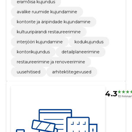
eramõisa kujundus
avalike ruumide kujundamine
kontorite ja äripindade kujundamine
kultuuripärandi restaureerimine
interjööri kujundamine
kodukujundus
kontorikujundus
detailplaneerimine
restaureerimine ja renoveerimine
uusehitised
arhitektitegevused
4.3
10 hinna