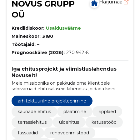
NOVUS GRUPP
Harjumaa
OÜ
Krediidiskoor:
Usaldusväärne
Maineskoor:
3180
Töötajaid:
–
Prognooskäive (2026):
270 942 €
Iga ehitusprojekt ja viimistluslahendus
Novuselt!
Meie missiooniks on pakkuda oma klientidele
sobivamaid ehitusalaseid lahendusi, pidada kinni
tähtaegadest ja kvaliteedinõuetest.
arhitektuuriline projekteerimine
saunade ehitus
plaatimine
ripplaed
terrassiehitus
üldehitus
katusetööd
fassaadid
renoveerimistööd