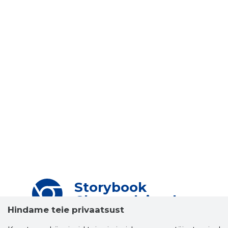
Storybook
Chrome laiendus
Hindame teie privaatsust
Storybooki laiendus ütleb Sulle, mis firma