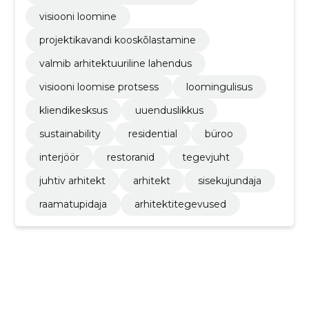
visiooni loomine
projektikavandi kooskõlastamine
valmib arhitektuuriline lahendus
visiooni loomise protsess
loomingulisus
kliendikesksus
uuenduslikkus
sustainability
residential
büroo
interjöör
restoranid
tegevjuht
juhtiv arhitekt
arhitekt
sisekujundaja
raamatupidaja
arhitektitegevused