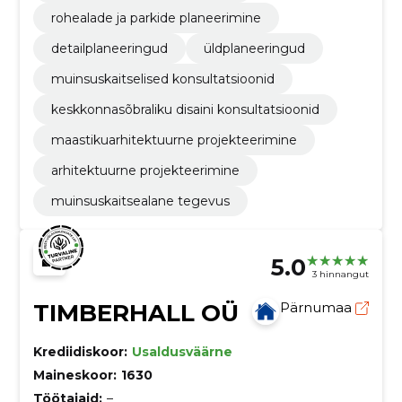
rohealade ja parkide planeerimine
detailplaneeringud
üldplaneeringud
muinsuskaitselised konsultatsioonid
keskkonnasõbraliku disaini konsultatsioonid
maastikuarhitektuurne projekteerimine
arhitektuurne projekteerimine
muinsuskaitsealane tegevus
5.0
3 hinnangut
TIMBERHALL OÜ
Pärnumaa
Krediidiskoor:
Usaldusväärne
Maineskoor:
1630
Töötajaid:
–