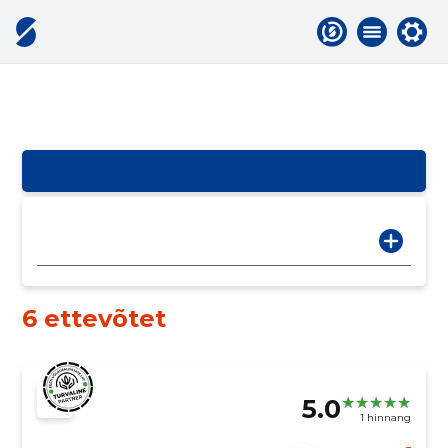
6 ettevõtet
5.0
1 hinnang