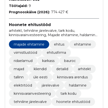
Töötajaid:
9
Prognooskäive (2026):
774 427 €
Hoonete ehitustööd
arhitekt, tehniline järelevalve, tark kodu,
kinnisvarainvesteering, Majade ehitamine, haldamine,
järelevalve, elektritööd, kinnisvara arendus, Üle Eesti
majade ehitamine
ehitus
ehitamine
viimistlustööd
ehitusfirma
ridaelamud
karkass
bauroc
majad
kliendid
detailid
arhitekt
tallinn
üle eesti
kinnisvara arendus
elektritööd
järelevalve
haldamine
kinnisvarainvesteering
tark kodu
tehniline järelevalve
hoonete ehitustööd