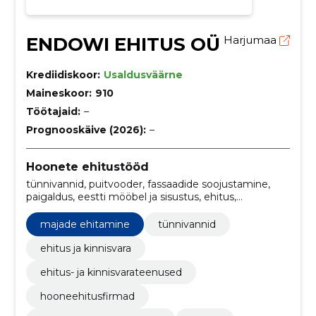
ENDOWI EHITUS OÜ
Harjumaa
Krediidiskoor:
Usaldusväärne
Maineskoor:
910
Töötajaid:
–
Prognooskäive (2026):
–
Hoonete ehitustööd
tünnivannid, puitvooder, fassaadide soojustamine,
paigaldus, eestti mööbel ja sisustus, ehitus,
Muinsuskaitse, ehitamine, Ehitise audit, soojustamine
majade ehitamine
tünnivannid
ehitus ja kinnisvara
ehitus- ja kinnisvarateenused
hooneehitusfirmad