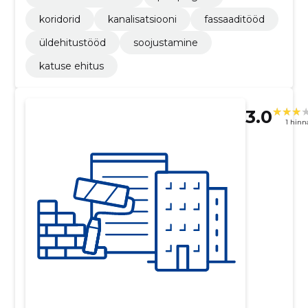
koridorid
kanalisatsiooni
fassaaditööd
üldehitustööd
soojustamine
katuse ehitus
3.0
1 hin