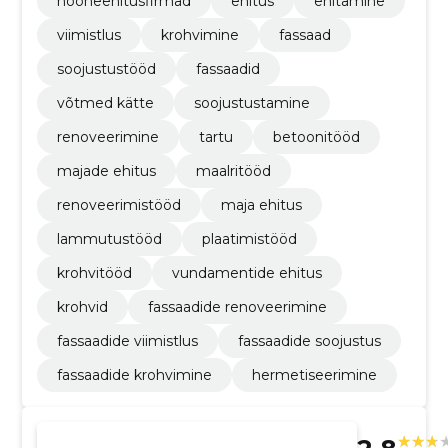
hooneehitusfirmad
ehitus
ehitamine
viimistlus
krohvimine
fassaad
soojustustööd
fassaadid
võtmed kätte
soojustustamine
renoveerimine
tartu
betoonitööd
majade ehitus
maalritööd
renoveerimistööd
maja ehitus
lammutustööd
plaatimistööd
krohvitööd
vundamentide ehitus
krohvid
fassaadide renoveerimine
fassaadide viimistlus
fassaadide soojustus
fassaadide krohvimine
hermetiseerimine