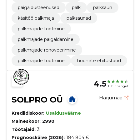
paigaldusteenused
palk
palksaun
käsitöö palkmaja
palksaunad
palkmajade tootmine
palkmajade paigaldamine
palkmajade renoveerimine
palkmajade tootmine
hoonete ehitustööd
4.5
11 hinnangut
SOLPRO OÜ
Harjumaa
Krediidiskoor:
Usaldusväärne
Maineskoor:
2990
Töötajaid:
3
Prognooskäive (2026):
184 804 €