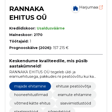
RANNAKA
Harjumaa
EHITUS OÜ
Krediidiskoor:
Usaldusväärne
Maineskoor:
2170
Töötajaid:
1
Prognooskäive (2026):
157 215 €
Keskendume kvaliteedile, mis püsib
aastakümneid!
RANNAKA EHITUS OÜ tegeleb üld- ja
eramuehitusega, pakkudes nii peatöövõtu kui ka
"võtmed kätte" lahendusi.
majade ehitamine
ehituse peatöövõtja
hooneehitusfirmad
eramute ehitamine
võtmed kätte ehitus
siseviimistlustööd
plaatimistööd
põrandatööd