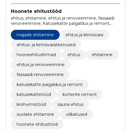
Hoonete ehitustööd
ehitus, ehitamine, ehitus ja renoveerimine, fassaadi
renoveerimine, Katusekatte paigaldus ja remont,
Katusekattetööd, Korterite remont, krohvimistööd,
Majade ehitamine, sauna ehitus
majade ehitamine
ehitus ja kinnisvara
ehitus- ja kinnisvarateenused
hooneehitusfirmad
ehitus
ehitamine
ehitus ja renoveerimine
fassaadi renoveerimine
katusekatte paigaldus ja remont
katusekattetööd
korterite remont
krohvimistööd
sauna ehitus
suvilate ehitamine
viilkatused
hoonete ehitustööd