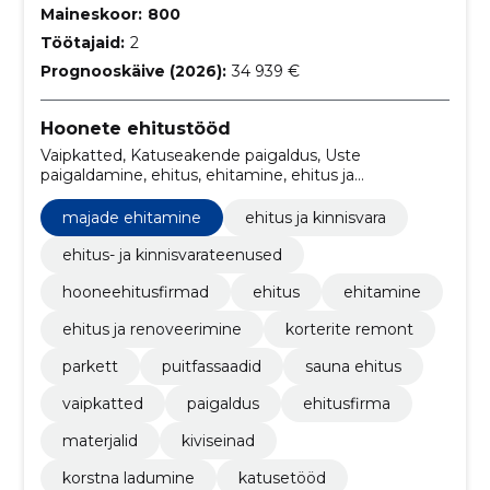
Maineskoor:
800
Töötajaid:
2
Prognooskäive (2026):
34 939 €
Hoonete ehitustööd
Vaipkatted, Katuseakende paigaldus, Uste
paigaldamine, ehitus, ehitamine, ehitus ja
renoveerimine, Korterite remont, Majade ehitamine,
parkett, puitfassaadid
majade ehitamine
ehitus ja kinnisvara
ehitus- ja kinnisvarateenused
hooneehitusfirmad
ehitus
ehitamine
ehitus ja renoveerimine
korterite remont
parkett
puitfassaadid
sauna ehitus
vaipkatted
paigaldus
ehitusfirma
materjalid
kiviseinad
korstna ladumine
katusetööd