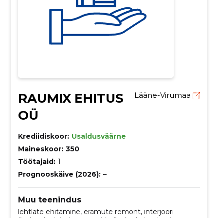
RAUMIX EHITUS
Lääne-Virumaa
OÜ
Krediidiskoor:
Usaldusväärne
Maineskoor:
350
Töötajaid:
1
Prognooskäive (2026):
–
Muu teenindus
lehtlate ehitamine, eramute remont, interjööri