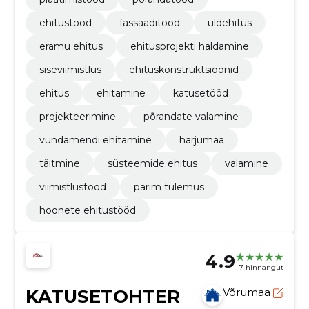
ehitustööd
fassaaditööd
üldehitus
eramu ehitus
ehitusprojekti haldamine
siseviimistlus
ehituskonstruktsioonid
ehitus
ehitamine
katusetööd
projekteerimine
põrandate valamine
vundamendi ehitamine
harjumaa
täitmine
süsteemide ehitus
valamine
viimistlustööd
parim tulemus
hoonete ehitustööd
4.9
7 hinnangut
KATUSETOHTER
Võrumaa