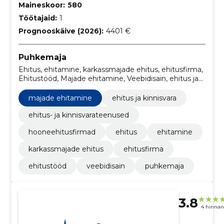
Maineskoor:
580
Töötajaid:
1
Prognooskäive (2026):
4401 €
Puhkemaja
Ehitus, ehitamine, karkassmajade ehitus, ehitusfirma,
Ehitustööd, Majade ehitamine, Veebidisain, ehitus ja
kinnisvara, ehitus- ja kinnisvarateenused,
hooneehitusfirmad
majade ehitamine
ehitus ja kinnisvara
ehitus- ja kinnisvarateenused
hooneehitusfirmad
ehitus
ehitamine
karkassmajade ehitus
ehitusfirma
ehitustööd
veebidisain
puhkemaja
3.8
4 hinna