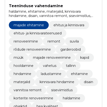
Teeninduse vahendamine
haldamine, ehitamine, materjalid, kinnisvara
hindamine, disain, vannitoa remont, siseviimistlus,
Korterite renoveerimine, Kinnisvara hooldamine,
kinnisvara haldamine
majade ehitamine
ehitus ja kinnisvara
ehitus- ja kinnisvarateenused
renoveerimine
remont
suvila
rõdude renoveerimine
garderoobid
müük
majade renoveerimine
kapid
hooldamine
vahetus
tallinn
hindamine
ladustamine
ehitamine
materjalid
kinnisvara hindamine
disain
vannitoa remont
siseviimistlus
korterite renoveerimine
haldamine
objektid
hea kvaliteet