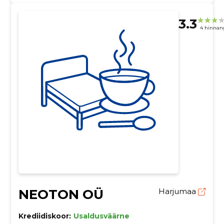
3.3
4 hinnan
NEOTON OÜ
Harjumaa
Krediidiskoor:
Usaldusväärne