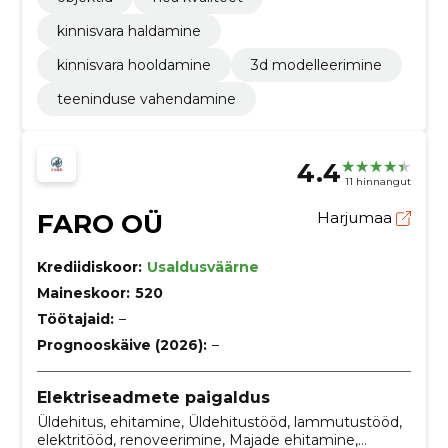
kinnisvara haldamine
kinnisvara hooldamine
3d modelleerimine
teeninduse vahendamine
4.4
11 hinnangut
FARO OÜ
Harjumaa
Krediidiskoor:
Usaldusväärne
Maineskoor:
520
Töötajaid:
–
Prognooskäive (2026):
–
Elektriseadmete paigaldus
Üldehitus, ehitamine, Üldehitustööd, lammutustööd,
elektritööd, renoveerimine, Majade ehitamine,