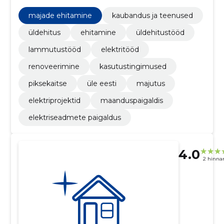
kasutustingimused, Piksekaitse, Üle Eesti
majade ehitamine
kaubandus ja teenused
üldehitus
ehitamine
üldehitustööd
lammutustööd
elektritööd
renoveerimine
kasutustingimused
piksekaitse
üle eesti
majutus
elektriprojektid
maanduspaigaldis
elektriseadmete paigaldus
4.0
2 hinna