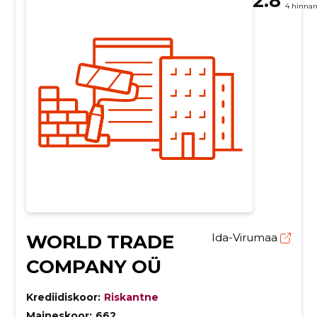
2.8
4 hinna
WORLD TRADE
Ida-Virumaa
COMPANY OÜ
Krediidiskoor:
Riskantne
Maineskoor:
662