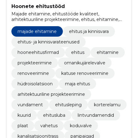
Hoonete ehitustööd
Majade ehitamine, ehitustööde kvaliteet,
arhitektuuriline projekteerimine, ehitus, ehitamine,
Projekteerimine, Omanikujärelevalve, renoveerimine,
katuse renoveerimine, hüdroisolatsioon
majade ehitamine
ehitus ja kinnisvara
ehitus- ja kinnisvarateenused
hooneehitusfirmad
ehitus
ehitamine
projekteerimine
omanikujärelevalve
renoveerimine
katuse renoveerimine
hüdroisolatsioon
maja ehitus
arhitektuuriline projekteerimine
vundament
ehitusleping
korterelamu
kuurid
ehitusluba
lintvundamendid
plaat
vahetus
koduvalve
kanalisatsioonitrass
panipaigad