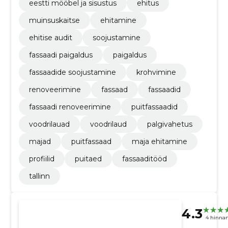
eestti mööbel ja sisustus
ehitus
muinsuskaitse
ehitamine
ehitise audit
soojustamine
fassaadi paigaldus
paigaldus
fassaadide soojustamine
krohvimine
renoveerimine
fassaad
fassaadid
fassaadi renoveerimine
puitfassaadid
voodrilauad
voodrilaud
palgivahetus
majad
puitfassaad
maja ehitamine
profiilid
puitaed
fassaaditööd
tallinn
4.3
4 hinna