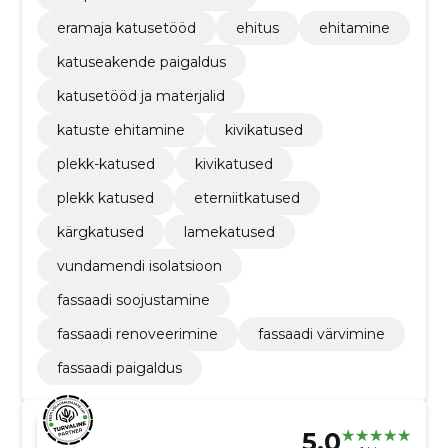
eramaja katusetööd
ehitus
ehitamine
katuseakende paigaldus
katusetööd ja materjalid
katuste ehitamine
kivikatused
plekk-katused
kivikatused
plekk katused
eterniitkatused
kärgkatused
lamekatused
vundamendi isolatsioon
fassaadi soojustamine
fassaadi renoveerimine
fassaadi värvimine
fassaadi paigaldus
5.0