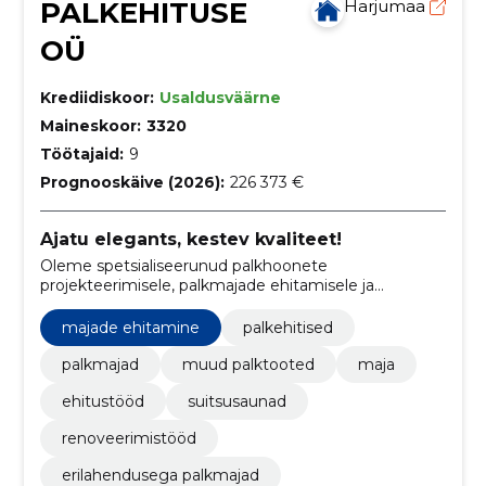
PALKEHITUSE
Harjumaa
OÜ
Krediidiskoor:
Usaldusväärne
Maineskoor:
3320
Töötajaid:
9
Prognooskäive (2026):
226 373 €
Ajatu elegants, kestev kvaliteet!
Oleme spetsialiseerunud palkhoonete
projekteerimisele, palkmajade ehitamisele ja
renoveerimistööde teostamisele.
majade ehitamine
palkehitised
palkmajad
muud palktooted
maja
ehitustööd
suitsusaunad
renoveerimistööd
erilahendusega palkmajad