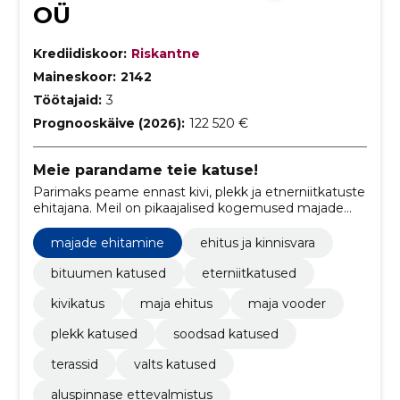
OÜ
Krediidiskoor:
Riskantne
Maineskoor:
2142
Töötajaid:
3
Prognooskäive (2026):
122 520 €
Meie parandame teie katuse!
Parimaks peame ennast kivi­, plekk ja etnerniitkatuste
ehitajana. Meil on pikaajalised kogemused majade
välisfassaadide soojustamise,kui ka sisetööde
tegemisel.
majade ehitamine
ehitus ja kinnisvara
bituumen katused
eterniitkatused
kivikatus
maja ehitus
maja vooder
plekk katused
soodsad katused
terassid
valts katused
aluspinnase ettevalmistus