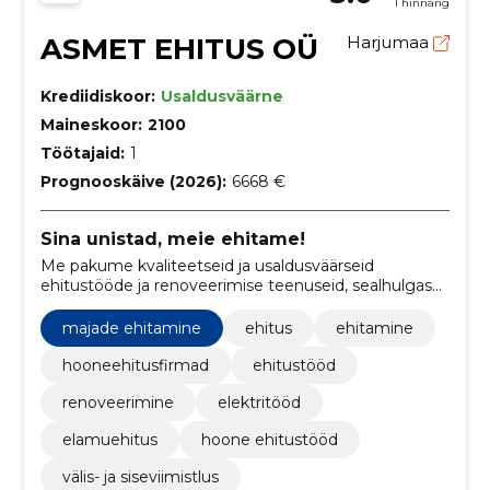
1 hinnang
ASMET EHITUS OÜ
Harjumaa
Krediidiskoor:
Usaldusväärne
Maineskoor:
2100
Töötajaid:
1
Prognooskäive (2026):
6668 €
Sina unistad, meie ehitame!
Me pakume kvaliteetseid ja usaldusväärseid
ehitustööde ja renoveerimise teenuseid, sealhulgas
elamuehitus, hoonete ehitustööd ja elektritööd.
majade ehitamine
ehitus
ehitamine
hooneehitusfirmad
ehitustööd
renoveerimine
elektritööd
elamuehitus
hoone ehitustööd
välis- ja siseviimistlus