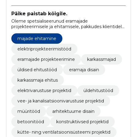
Päike paistab kõigile.
Oleme spetsialiseerunud eramajade
projekteerimisele ja ehitamisele, pakkudes klientidele
individuaalseid lahendusi, mis ühendavad
funktsionaalsuse ja esteetika.
majade ehitamine
elektriprojekteerimistööd
eramajade projekteerimine
karkassmajad
üldised ehitustööd
eramaja disain
karkassmaja ehitus
elektrivarustuse projektid
üldehitustööd
vee- ja kanalisatsioonivarustuse projektid
müüritööd
arhitektuurne disain
betoonitööd
konstruktiivsed projektid
kütte- ning ventilatsioonisüsteemi projektid