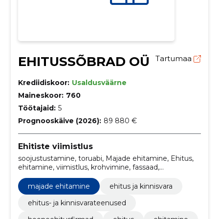
EHITUSSÕBRAD OÜ
Tartumaa
Krediidiskoor:
Usaldusväärne
Maineskoor:
760
Töötajaid:
5
Prognooskäive (2026):
89 880 €
Ehitiste viimistlus
soojustustamine, toruabi, Majade ehitamine, Ehitus,
ehitamine, viimistlus, krohvimine, fassaad,
soojustustööd, fassaadid
majade ehitamine
ehitus ja kinnisvara
ehitus- ja kinnisvarateenused