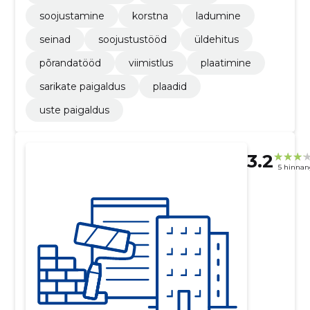
soojustamine
korstna
ladumine
seinad
soojustustööd
üldehitus
põrandatööd
viimistlus
plaatimine
sarikate paigaldus
plaadid
uste paigaldus
3.2
5 hinnan