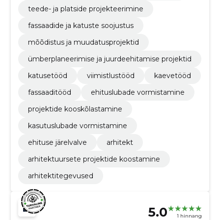
teede- ja platside projekteerimine
fassaadide ja katuste soojustus
mõõdistus ja muudatusprojektid
ümberplaneerimise ja juurdeehitamise projektid
katusetööd
viimistlustööd
kaevetööd
fassaaditööd
ehituslubade vormistamine
projektide kooskõlastamine
kasutuslubade vormistamine
ehituse järelvalve
arhitekt
arhitektuursete projektide koostamine
arhitektitegevused
5.0
1 hinnang