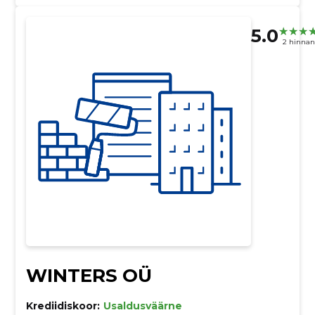
5.0
2 hinna
WINTERS OÜ
Krediidiskoor:
Usaldusväärne