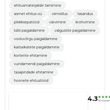
ehitusmaterjalide tarnimine
asmet ehitus oü
viimistlus
tasandus
plekksepatööd
värvimine
krohvimine
lüliti paigaldamine
valgustite paigaldamine
vooluvõrgu paigaldamine
kaitsekatete paigaldamine
korterite ehitamine
vundamendi paigaldamine
tasapindade ehitamine
hoonete ehitustööd
4.3
10 hinna