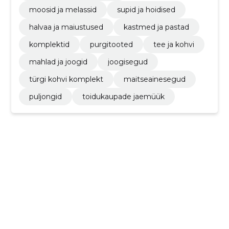
moosid ja melassid
supid ja hoidised
halvaa ja maiustused
kastmed ja pastad
komplektid
purgitooted
tee ja kohvi
mahlad ja joogid
joogisegud
türgi kohvi komplekt
maitseainesegud
puljongid
toidukaupade jaemüük