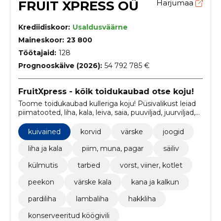
FRUIT XPRESS OÜ
Harjumaa
Krediidiskoor:
Usaldusväärne
Maineskoor:
23 800
Töötajaid:
128
Prognooskäive (2026):
54 792 785 €
FruitXpress - kõik toidukaubad otse koju!
Toome toidukaubad kulleriga koju! Püsivalikust leiad
piimatooted, liha, kala, leiva, saia, puuviljad, juurviljad,
kuivained, alkoholi ja esmatarbekaubad.
kuivained
korvid
värske
joogid
liha ja kala
piim, muna, pagar
säiliv
külmutis
tarbed
vorst, viiner, kotlet
peekon
värske kala
kana ja kalkun
pardiliha
lambaliha
hakkliha
konserveeritud köögivili