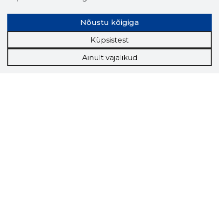
Nõustu kõigiga
Küpsistest
Ainult vajalikud
Storybook
Chrome laiendus
Storybooki laiendus ütleb Sulle, mis firma
veebilehel Sa parajasti viibid ja kui usaldusväärne
see firma täna on.
LAADI LAIENDUS ALLA