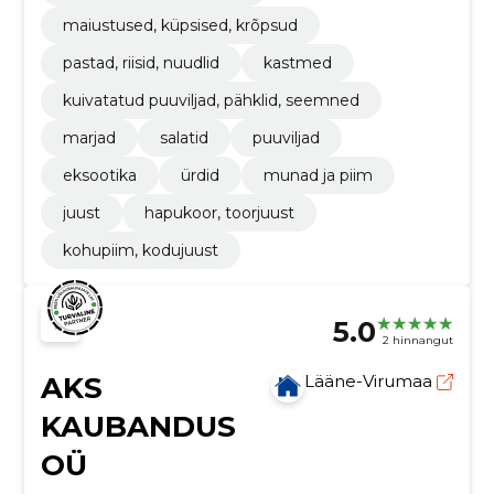
maiustused, küpsised, krõpsud
pastad, riisid, nuudlid
kastmed
kuivatatud puuviljad, pähklid, seemned
marjad
salatid
puuviljad
eksootika
ürdid
munad ja piim
juust
hapukoor, toorjuust
kohupiim, kodujuust
5.0
2 hinnangut
AKS
Lääne-Virumaa
KAUBANDUS
OÜ