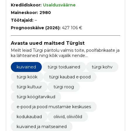
Krediidiskoor:
Usaldusväärne
Maineskoor:
2980
Töötajaid:
–
Prognooskäive (2026):
427 106 €
Avasta uued maitsed Türgist
Meilt leiad Türgi päritolu valmis toite, poolfabrikaate ja
ka lähteained ning kõik vajalik nende
maitsestamiseks. Külasta meie poodi Mustamäe
Keskuses või telli mugavalt e-poest
kuivained
türgi toiduained
türgi kohv
türgi köök
türgi kaubad e-pood
türgi kultuur
türgi roog
türgi köögitarvikud
e-pood ja pood mustamäe keskuses
kodukaubad
oliivid, oliiviõlid
kuivained ja maitseained