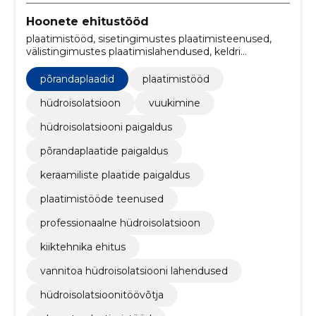
Hoonete ehitustööd
plaatimistööd, sisetingimustes plaatimisteenused,
välistingimustes plaatimislahendused, keldri
tihendamine, vannitoa veekindlus, terrassi
kohandamine, basseinid, seinte plaatimine,
põrandaplaadid
plaatimistööd
põrandaplaadid, vannitoa plaadid
hüdroisolatsioon
vuukimine
hüdroisolatsiooni paigaldus
põrandaplaatide paigaldus
keraamiliste plaatide paigaldus
plaatimistööde teenused
professionaalne hüdroisolatsioon
kiiktehnika ehitus
vannitoa hüdroisolatsiooni lahendused
hüdroisolatsioonitöövõtja