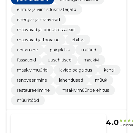
ehitus- ja viimistlusmaterjalid
energia- ja maavarad
maavarad ja loodusressursid
maavarad ja tooraine
ehitus
ehitamine
paigaldus
müürid
fassaadid
uusehitised
maakivi
maakivimüürid
kivide paigaldus
kanal
renoveerimine
lahendused
müük
restaureerimine
maakivimüüride ehitus
müüritööd
4.0
2 hinna