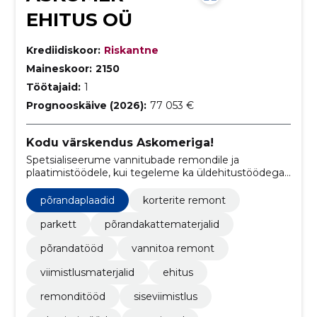
EHITUS OÜ
Krediidiskoor:
Riskantne
Maineskoor:
2150
Töötajaid:
1
Prognooskäive (2026):
77 053 €
Kodu värskendus Askomeriga!
Spetsialiseerume vannitubade remondile ja
plaatimistöödele, kui tegeleme ka üldehitustöödega.
Meie kogenud meeskonna eesmärk on teie kodule
uus hingamine anda!
põrandaplaadid
korterite remont
parkett
põrandakattematerjalid
põrandatööd
vannitoa remont
viimistlusmaterjalid
ehitus
remonditööd
siseviimistlus