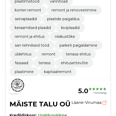
plaatimistööd
vannitoad
korteri remont
remont ja renoveerimine
seinaplaadid
plaatide paigaldus
keraamilised plaadid
kiviplaadid
remont ja ehitus
niiskustõke
san-tehnilised tööd
parketi paigaldamine
üldehitus
remont
terrassi ehitus
fassaad
terrass
ehitusettevõte
plaatimine
kapitaalremont
5.0
1 hinnang
MÄISTE TALU OÜ
Lääne-Virumaa
Krediidiskoor:
Usaldusväärne