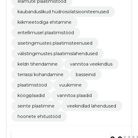
elamute plaatimistööd
kaubanduslikud hüdroisolatsiooniteenused
kiikmeetodiga ehitamine
eritellimusel plaatimistööd
sisetingimustes plaatimisteenused
välistingimustes plaatimislahendused
keldri tihendamine
vannitoa veekindlus
terrassi kohandamine
basseinid
plaatimistööd
vuukimine
köögiplaadid
vannitoa plaadid
seinte plaatimine
veekindlad lahendused
hoonete ehitustööd