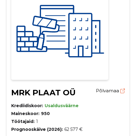
MRK PLAAT OÜ
Põlvamaa
Krediidiskoor:
Usaldusväärne
Maineskoor:
950
Töötajaid:
1
Prognooskäive (2026):
62 577 €