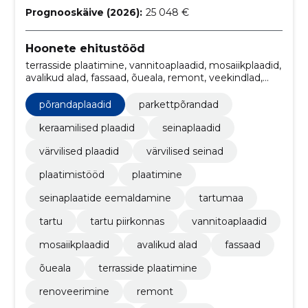
Prognooskäive (2026):
25 048 €
Hoonete ehitustööd
terrasside plaatimine, vannitoaplaadid, mosaiikplaadid,
avalikud alad, fassaad, õueala, remont, veekindlad,
Disainilahendused, tartu piirkonnas
põrandaplaadid
parkettpõrandad
keraamilised plaadid
seinaplaadid
värvilised plaadid
värvilised seinad
plaatimistööd
plaatimine
seinaplaatide eemaldamine
tartumaa
tartu
tartu piirkonnas
vannitoaplaadid
mosaiikplaadid
avalikud alad
fassaad
õueala
terrasside plaatimine
renoveerimine
remont