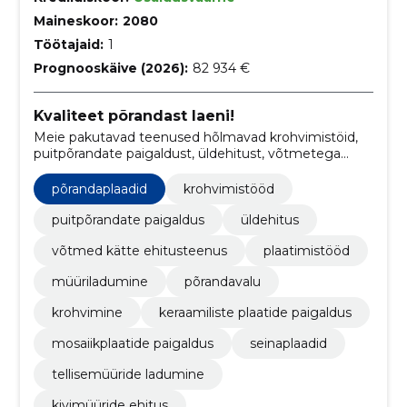
Maineskoor:
2080
Töötajaid:
1
Prognooskäive (2026):
82 934 €
Kvaliteet põrandast laeni!
Meie pakutavad teenused hõlmavad krohvimistöid,
puitpõrandate paigaldust, üldehitust, võtmetega
ehitusteenust, plaatimistöid, müüriladumist,
põrandavalu ja ehitiste viimistlust.
põrandaplaadid
krohvimistööd
puitpõrandate paigaldus
üldehitus
võtmed kätte ehitusteenus
plaatimistööd
müüriladumine
põrandavalu
krohvimine
keraamiliste plaatide paigaldus
mosaiikplaatide paigaldus
seinaplaadid
tellisemüüride ladumine
kivimüüride ehitus