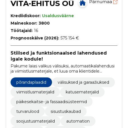
VITA-EHITUS OÜ
Pärnumaa
Krediidiskoor:
Usaldusväärne
Maineskoor:
3800
Töötajaid:
16
Prognooskäive (2026):
575 154 €
Stiilsed ja funktsionaalsed lahendused
igale kodule!
Pakume laias valikus välisuksi, automaatikalahendusi
ja viimistlusmaterjale, et luua oma klientidele
kvaliteetne, turvaline ja isikupärane kodu
põrandaplaadid
välisuksed ja garaažiuksed
viimistlusmaterjalid
katusematerjalid
päikesekaitse- ja fassaadisüsteemid
turvarulood
sisustuskaubad
soojustusmaterjalid
automation