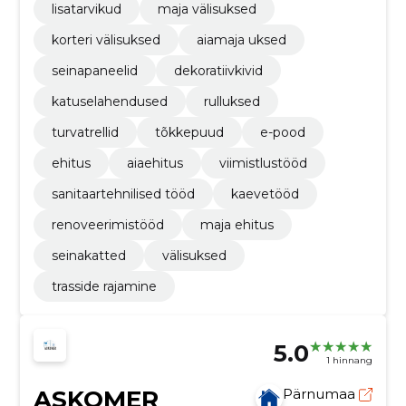
lisatarvikud
maja välisuksed
korteri välisuksed
aiamaja uksed
seinapaneelid
dekoratiivkivid
katuselahendused
rulluksed
turvatrellid
tõkkepuud
e-pood
ehitus
aiaehitus
viimistlustööd
sanitaartehnilised tööd
kaevetööd
renoveerimistööd
maja ehitus
seinakatted
välisuksed
trasside rajamine
5.0
1 hinnang
ASKOMER
Pärnumaa