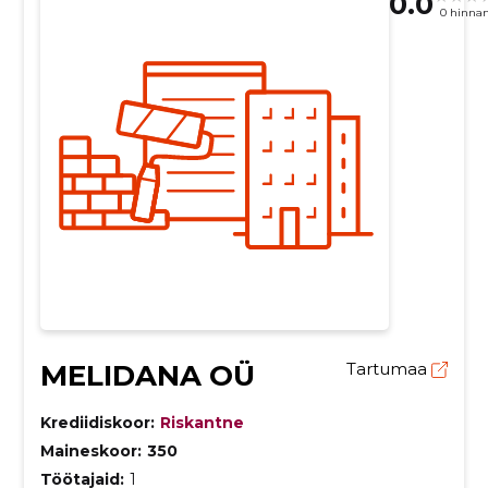
0.0
0 hinna
MELIDANA OÜ
Tartumaa
Krediidiskoor:
Riskantne
Maineskoor:
350
Töötajaid:
1