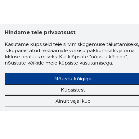
Hindame teie privaatsust
Storybook
Chrome laiendus
Kasutame küpsiseid teie sirvimiskogemuse täiustamiseks,
isikupärastatud reklaamide või sisu pakkumiseks ja oma
liikluse analüüsimiseks. Kui klõpsate "nõustu kõigiga",
Storybooki laiendus ütleb Sulle, mis firma
veebilehel Sa parajasti viibid ja kui usaldusväärne
nõustute kõikide meie küpsiste kasutamisega.
see firma täna on.
LAADI LAIENDUS ALLA
Nõustu kõigiga
Küpsistest
Näed helistaja tausta!
Storybooki Äpp toob
Ainult vajalikud
Sinuni
OTSEKONTAKTID
400 000 Eesti
ettevõtte ja isikute kohta (juhid, ametnikud).
Andmed on rikastatud maksevõime ja
finantsinfoga.