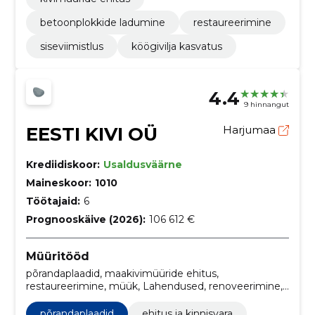
betoonplokkide ladumine
restaureerimine
siseviimistlus
köögivilja kasvatus
4.4
9 hinnangut
EESTI KIVI OÜ
Harjumaa
Krediidiskoor:
Usaldusväärne
Maineskoor:
1010
Töötajaid:
6
Prognooskäive (2026):
106 612 €
Müüritööd
põrandaplaadid, maakivimüüride ehitus,
restaureerimine, müük, Lahendused, renoveerimine,
Kanal, kivide paigaldus, maakivimüürid, maakivi
põrandaplaadid
ehitus ja kinnisvara