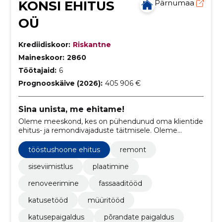
KONSI EHITUS
Pärnumaa
OÜ
Krediidiskoor:
Riskantne
Maineskoor:
2860
Töötajaid:
6
Prognooskäive (2026):
405 906 €
Sina unista, me ehitame!
Oleme meeskond, kes on pühendunud oma klientide
ehitus- ja remondivajaduste täitmisele. Oleme
spetsialiseerunud erinevate ehitusprojektide
läbiviimisele, sealhulgas eramute, korterelamute,
tööstushoone ehitus
remont
garaažide ja bürooruumide ehitusele ja
renoveerimisele.
siseviimistlus
plaatimine
renoveerimine
fassaaditööd
katusetööd
müüritööd
katusepaigaldus
põrandate paigaldus