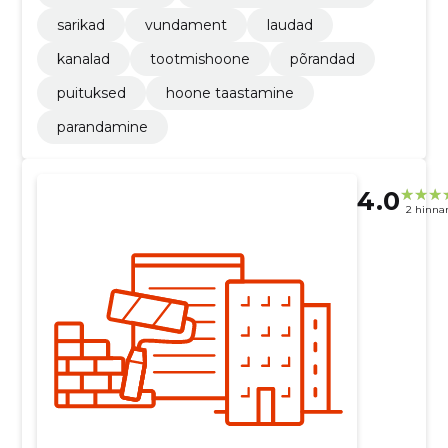
sarikad
vundament
laudad
kanalad
tootmishoone
põrandad
puituksed
hoone taastamine
parandamine
4.0
2 hinna