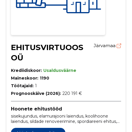
EHITUSVIRTUOOS
Järvamaa
OÜ
Krediidiskoor:
Usaldusväärne
Maineskoor:
1190
Töötajaid:
1
Prognooskäive (2026):
220 191 €
Hoonete ehitustööd
sisekujundus, elamurajooni laiendus, koolihoone
laiendus, sildade renoveerimine, spordiareeni ehitus,
elamuprojekt, maastikuarhitektuur, spordikompleksi
disain, avaliku hoone disain, tööstushoone ehitus