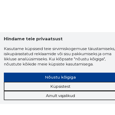
Hindame teie privaatsust
Kasutame küpsiseid teie sirvimiskogemuse täiustamiseks,
isikupärastatud reklaamide või sisu pakkumiseks ja oma
liikluse analüüsimiseks. Kui klõpsate "nõustu kõigiga",
Storybook
nõustute kõikide meie küpsiste kasutamisega.
Chrome laiendus
Nõustu kõigiga
Storybooki laiendus ütleb Sulle, mis firma
veebilehel Sa parajasti viibid ja kui usaldusväärne
Küpsistest
see firma täna on.
LAADI LAIENDUS ALLA
Ainult vajalikud
Näed helistaja tausta!
Storybooki Äpp toob