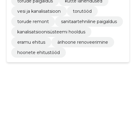
torude paigaldus
kütte lahendused
vesi ja kanalisatsioon
torutööd
torude remont
sanitaartehniline paigaldus
kanalisatsioonisüsteemi hooldus
eramu ehitus
ärihoone renoveerimine
hoonete ehitustööd