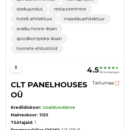
sisekujundus
restaureerimine
hotelli arhitektuur
maastikuarhitektuur
avaliku hoone disain
spordikompleksi disain
hoonete ehitustööd
4.5
16 hinnangut
CLT PANELHOUSES
Tartumaa
OÜ
Krediidiskoor:
Usaldusväärne
Maineskoor:
1120
Töötajaid:
1
Prognooskäive (2026):
145 168 €