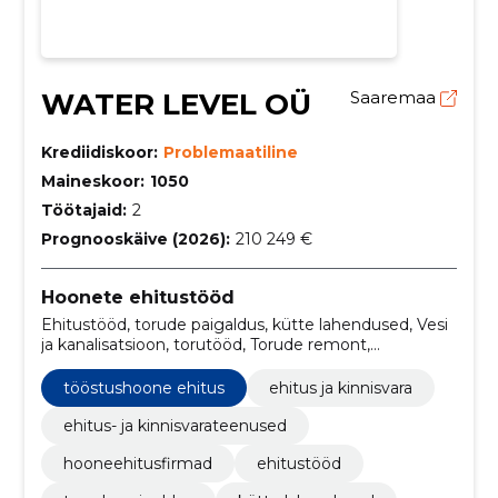
WATER LEVEL OÜ
Saaremaa
Krediidiskoor:
Problemaatiline
Maineskoor:
1050
Töötajaid:
2
Prognooskäive (2026):
210 249 €
Hoonete ehitustööd
Ehitustööd, torude paigaldus, kütte lahendused, Vesi
ja kanalisatsioon, torutööd, Torude remont,
sanitaartehniline paigaldus, kanalisatsioonisüsteemi
hooldus, eramu ehitus, tööstushoone ehitus
tööstushoone ehitus
ehitus ja kinnisvara
ehitus- ja kinnisvarateenused
hooneehitusfirmad
ehitustööd