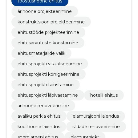
tööstushoone ehitus
ärihoone projekteerimine
konstruktsiooniprojekteerimine
ehitustööde projekteerimine
ehitusarvutuste koostamine
ehitusmaterjalide valik
ehitusprojekti visualiseerimine
ehitusprojekti korrigeerimine
ehitusprojekti täiustamine
ehitusprojekti läbivaatamine
hotelli ehitus
ärihoone renoveerimine
avaliku parkla ehitus
elamurajooni laiendus
koolihoone laiendus
sildade renoveerimine
spordiareeni ehitus
elamuprojekt