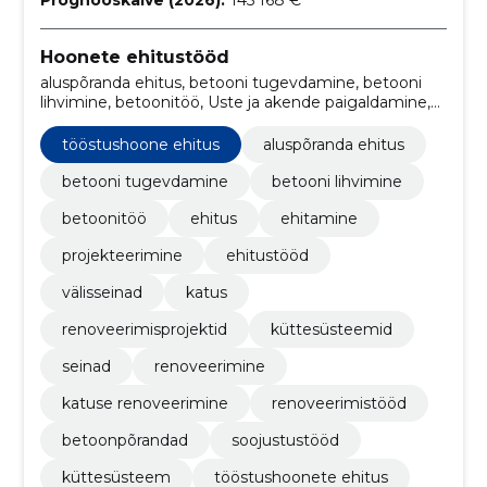
Hoonete ehitustööd
aluspõranda ehitus, betooni tugevdamine, betooni
lihvimine, betoonitöö, Uste ja akende paigaldamine,
Arhitektuuri-, insener-tehnilise projekteerimise ja
planeerimisteenused, Tervishoiuga seotud hoonete
tööstushoone ehitus
aluspõranda ehitus
ehitustööd, ehitus, ehitamine, Projekteerimine
betooni tugevdamine
betooni lihvimine
betoonitöö
ehitus
ehitamine
projekteerimine
ehitustööd
välisseinad
katus
renoveerimisprojektid
küttesüsteemid
seinad
renoveerimine
katuse renoveerimine
renoveerimistööd
betoonpõrandad
soojustustööd
küttesüsteem
tööstushoonete ehitus