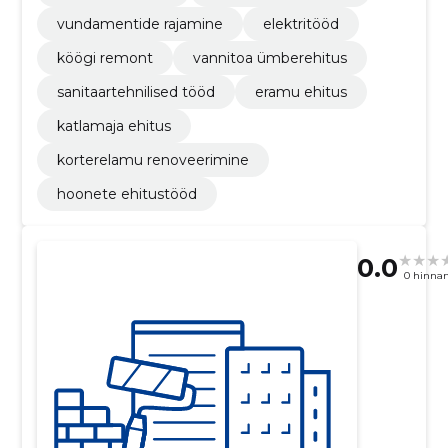
vundamentide rajamine
elektritööd
köögi remont
vannitoa ümberehitus
sanitaartehnilised tööd
eramu ehitus
katlamaja ehitus
korterelamu renoveerimine
hoonete ehitustööd
0.0
0 hinna