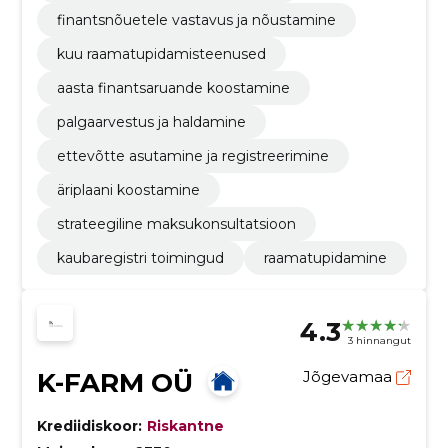
finantsnõuetele vastavus ja nõustamine
kuu raamatupidamisteenused
aasta finantsaruande koostamine
palgaarvestus ja haldamine
ettevõtte asutamine ja registreerimine
äriplaani koostamine
strateegiline maksukonsultatsioon
kaubaregistri toimingud
raamatupidamine
4.3
3 hinnangut
K-FARM OÜ
Jõgevamaa
Krediidiskoor:
Riskantne