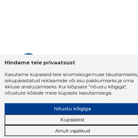
Storybook
Hindame teie privaatsust
Chrome laiendus
Kasutame küpsiseid teie sirvimiskogemuse täiustamiseks,
Storybooki laiendus ütleb Sulle, mis firma
isikupärastatud reklaamide või sisu pakkumiseks ja oma
veebilehel Sa parajasti viibid ja kui usaldusväärne
liikluse analüüsimiseks. Kui klõpsate "nõustu kõigiga",
see firma täna on.
LAADI LAIENDUS ALLA
nõustute kõikide meie küpsiste kasutamisega.
Nõustu kõigiga
Näed helistaja tausta!
Storybooki Äpp toob
Küpsistest
Sinuni
OTSEKONTAKTID
400 000 Eesti
ettevõtte ja isikute kohta (juhid, ametnikud).
Ainult vajalikud
Andmed on rikastatud maksevõime ja