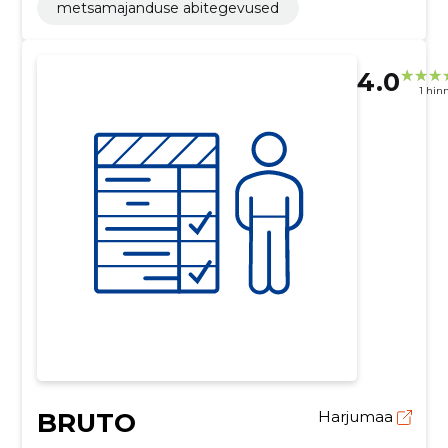
metsamajanduse abitegevused
4.0
1 hin
BRUTO
Harjumaa