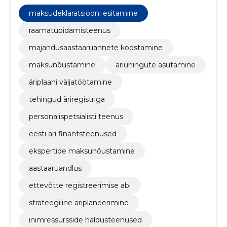
on meie profiil juba üle 20 aasta.
maksudeklaratsiooni esitamine
raamatupidamisteenus
majandusaastaaruannete koostamine
maksunõustamine
äriühingute asutamine
äriplaani väljatöötamine
tehingud äriregistriga
personalispetsialisti teenus
eesti äri finantsteenused
ekspertide maksunõustamine
aastaaruandlus
ettevõtte registreerimise abi
strateegiline äriplaneerimine
inimressursside haldusteenused