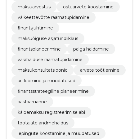
maksuarvestus
ostuarvete koostamine
väikeettevõtte raamatupidamine
finantsjuhtimine
maksuõiguse asjatundlikkus
finantsplaneerimine
palga haldamine
varahalduse raamatupidamine
maksukonsultatsioonid
arvete töötlemine
äri loomine ja muudatused
finantsstrateegiline planeerimine
aastaaruanne
käibemaksu registreerimise abi
töötajate andmehaldus
lepingute koostamine ja muudatused