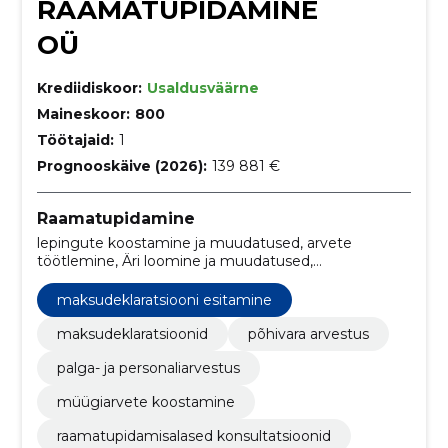
RAAMATUPIDAMINE
OÜ
Krediidiskoor:
Usaldusväärne
Maineskoor:
800
Töötajaid:
1
Prognooskäive (2026):
139 881 €
Raamatupidamine
lepingute koostamine ja muudatused, arvete
töötlemine, Äri loomine ja muudatused,
finantsstrateegiline planeerimine, aastaaruanne,
käibemaksu registreerimise abi, töötajate
maksudeklaratsiooni esitamine
andmehaldus, müügiarve koostamine, põhivara
arvestus, maksudeklaratsiooni esitamine
maksudeklaratsioonid
põhivara arvestus
palga- ja personaliarvestus
müügiarvete koostamine
raamatupidamisalased konsultatsioonid