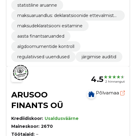
kkus
statistiline aruanne
maksuaruandlus: deklaratsioonide ettevalmista
mine ja esitamine
maksudeklaratsiooni esitamine
aasta finantsaruanded
algdoomumentide kontroll
regulatiivsed uuendused
järgimise auditid
4.5
2 hinnangut
ARUSOO
Põlvamaa
FINANTS OÜ
Krediidiskoor:
Usaldusväärne
Maineskoor:
2670
Töötajaid:
–