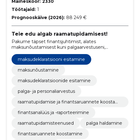
Maineskoor:
2330
Töötajaid:
1
Prognooskäive (2026):
88 249 €
Teie edu algab raamatupidamisest!
Pakume täpset finantsjuhtimist, alates
maksunõustamisest kuni palgaarvestuseni,
kasutades tipptasemel tarkvara nagu Merit Aktiva ja
Costpocket.
maksudeklaratsiooni esitamine
maksunõustamine
maksudeklaratsioonide esitamine
palga- ja personaliarvestus
raamatupidamise ja finantsaruannete koostami
ne
finantsanalüüs ja -raporteerimine
raamatupidamisteenused
palga haldamine
finantsaruannete koostamine