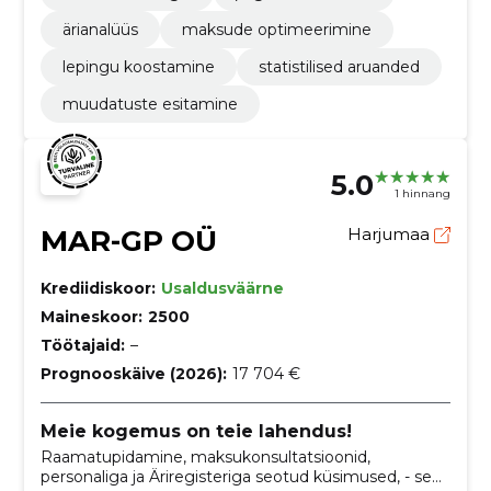
ärianalüüs
maksude optimeerimine
lepingu koostamine
statistilised aruanded
muudatuste esitamine
5.0
1 hinnang
MAR-GP OÜ
Harjumaa
Krediidiskoor:
Usaldusväärne
Maineskoor:
2500
Töötajaid:
–
Prognooskäive (2026):
17 704 €
Meie kogemus on teie lahendus!
Raamatupidamine, maksukonsultatsioonid,
personaliga ja Äriregisteriga seotud küsimused, - see