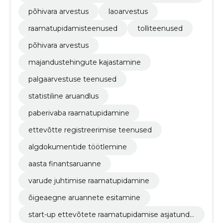
a esitamine
põhivara arvestus
laoarvestus
raamatupidamisteenused
tolliteenused
põhivara arvestus
majandustehingute kajastamine
palgaarvestuse teenused
statistiline aruandlus
paberivaba raamatupidamine
ettevõtte registreerimise teenused
algdokumentide töötlemine
aasta finantsaruanne
varude juhtimise raamatupidamine
õigeaegne aruannete esitamine
start-up ettevõtete raamatupidamise asjatundli