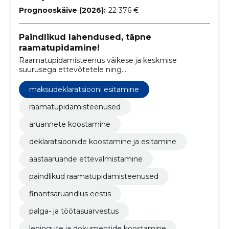
Prognooskäive (2026):
22 376 €
Paindlikud lahendused, täpne
raamatupidamine!
Raamatupidamisteenus väikese ja keskmise
suurusega ettevõtetele ning
mittetulundusühingutele. Paindlikud lahendused
uutele ja tegutsevatele ettevõtetele.
maksudeklaratsiooni esitamine
raamatupidamisteenused
aruannete koostamine
deklaratsioonide koostamine ja esitamine
aastaaruande ettevalmistamine
paindlikud raamatupidamisteenused
finantsaruandlus eestis
palga- ja töötasuarvestus
lepingute ja dokumentide koostamine