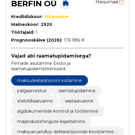
BERFIN OÜ
Harjumaa
Krediidiskoor:
Piiripealne
Maineskoor:
2920
Töötajaid:
1
Prognooskäive (2026):
176 986 €
Vajad abi raamatupidamisega?
Firmade asutamine Eestis ja
raamatupidamisteenused.
maksudeklaratsiooni esitamine
palgaarvestus
raamatupidamine
statistikaaruanne
aastaaruanne
algdokumentide kontroll ja töötlemine
majandustehingute kajastamine
maksuaruandlus: deklaratsioonide koostamine j