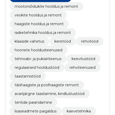
mootorsõidukite hooldus ja remont
veokite hooldus ja remont
haagiste hooldus ja remont
rasketehnika hooldus ja remont
klaaside vahetus
keretööd
rehvitööd
hoonete hooldusteenused
tehnoabi- ja puksiiriteenus
keevitustööd
regulaarsed hooldustööd
rehviteenused
taastamistööd
täishaagiste ja poolhaagiste remont
avariijärgne taastamine, kindlustustööd
tentide parandamine
lisaseadmete paigaldus
kaevetehnika