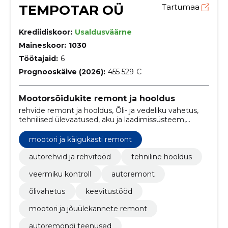
TEMPOTAR OÜ
Tartumaa
Krediidiskoor:
Usaldusväärne
Maineskoor:
1030
Töötajaid:
6
Prognooskäive (2026):
455 529 €
Mootorsõidukite remont ja hooldus
rehvide remont ja hooldus, Õli- ja vedeliku vahetus,
tehnilised ülevaatused, aku ja laadimissüsteem,
rihmade ja voolikute kontroll, rataste joondamine,
rehvide paigaldamine, Šassii ja vedrustuse tööd,
mootori ja käigukasti remont
mootori ja käigukasti remont, väljalaskesüsteemi
remont
autorehvid ja rehvitööd
tehniline hooldus
veermiku kontroll
autoremont
õlivahetus
keevitustööd
mootori ja jõuülekannete remont
autoremondi teenused