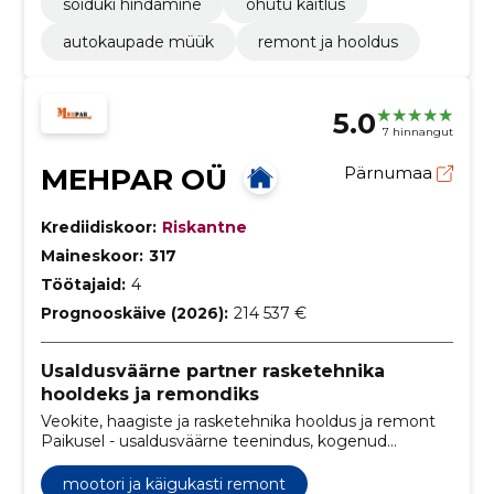
sõiduki hindamine
ohutu käitlus
autokaupade müük
remont ja hooldus
5.0
7 hinnangut
MEHPAR OÜ
Pärnumaa
Krediidiskoor:
Riskantne
Maineskoor:
317
Töötajaid:
4
Prognooskäive (2026):
214 537 €
Usaldusväärne partner rasketehnika
hooldeks ja remondiks
Veokite, haagiste ja rasketehnika hooldus ja remont
Paikusel - usaldusväärne teenindus, kogenud
mehaanikud ning mugav asukoht.
mootori ja käigukasti remont