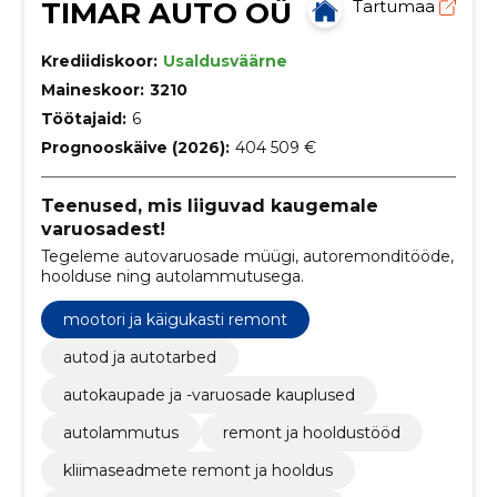
TIMAR AUTO OÜ
Tartumaa
Krediidiskoor:
Usaldusväärne
Maineskoor:
3210
Töötajaid:
6
Prognooskäive (2026):
404 509 €
Teenused, mis liiguvad kaugemale
varuosadest!
Tegeleme autovaruosade müügi, autoremonditööde,
hoolduse ning autolammutusega.
mootori ja käigukasti remont
autod ja autotarbed
autokaupade ja -varuosade kauplused
autolammutus
remont ja hooldustööd
kliimaseadmete remont ja hooldus