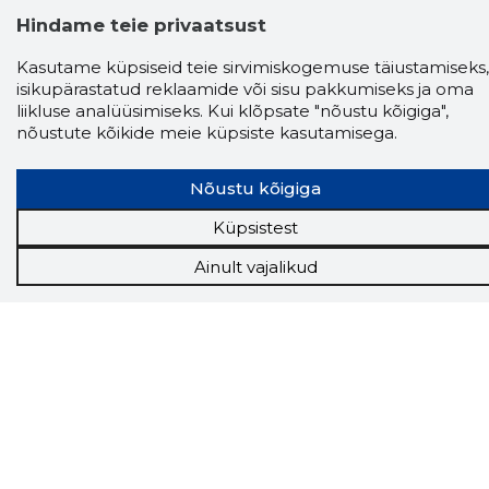
Hindame teie privaatsust
Kasutame küpsiseid teie sirvimiskogemuse täiustamiseks,
isikupärastatud reklaamide või sisu pakkumiseks ja oma
liikluse analüüsimiseks. Kui klõpsate "nõustu kõigiga",
nõustute kõikide meie küpsiste kasutamisega.
Storybook
Nõustu kõigiga
Chrome laiendus
Küpsistest
Storybooki laiendus ütleb Sulle, mis firma
Ainult vajalikud
veebilehel Sa parajasti viibid ja kui usaldusväärne
see firma täna on.
LAADI LAIENDUS ALLA
Näed helistaja tausta!
Storybooki Äpp toob
Sinuni
OTSEKONTAKTID
400 000 Eesti
ettevõtte ja isikute kohta (juhid, ametnikud).
Andmed on rikastatud maksevõime ja
finantsinfoga.