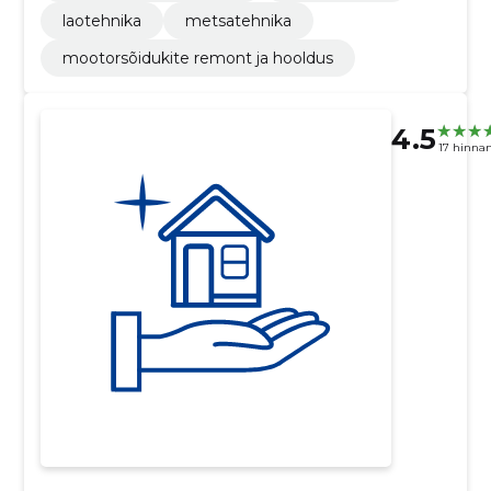
laotehnika
metsatehnika
mootorsõidukite remont ja hooldus
4.5
17 hinna