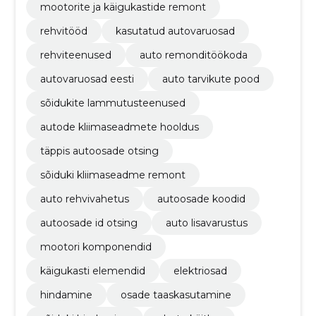
mootorite ja käigukastide remont
rehvitööd
kasutatud autovaruosad
rehviteenused
auto remonditöökoda
autovaruosad eesti
auto tarvikute pood
sõidukite lammutusteenused
autode kliimaseadmete hooldus
täppis autoosade otsing
sõiduki kliimaseadme remont
auto rehvivahetus
autoosade koodid
autoosade id otsing
auto lisavarustus
mootori komponendid
käigukasti elemendid
elektriosad
hindamine
osade taaskasutamine