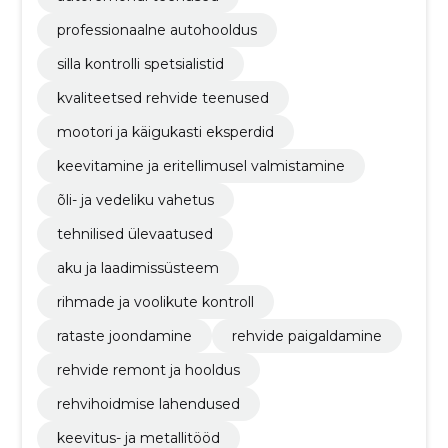
professionaalne autohooldus
silla kontrolli spetsialistid
kvaliteetsed rehvide teenused
mootori ja käigukasti eksperdid
keevitamine ja eritellimusel valmistamine
õli- ja vedeliku vahetus
tehnilised ülevaatused
aku ja laadimissüsteem
rihmade ja voolikute kontroll
rataste joondamine
rehvide paigaldamine
rehvide remont ja hooldus
rehvihoidmise lahendused
keevitus- ja metallitööd