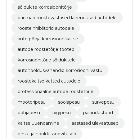
sõidukite korrosioonitõrje
parimad roostevastased lahendused autodele
roosteinhibiitorid autodele
auto põhja korrosioonikaitse
autode roostetõrje tooted
korrosioonitõrje sõidukitele
autohooldusvahendid korrosiooni vastu
roostekaitse katted autodele
professionaalne autode roostetõrje
mootoripesu
soolapesu
survepesu
põhjapesu
pigipesu
parandustööd
kaitse uuendamine
aastased ülevaatused
pesu- ja hooldussoovitused