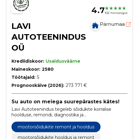
4.7
102 hinnangut
LAVI
Pärnumaa
AUTOTEENINDUS
OÜ
Krediidiskoor:
Usaldusväärne
Maineskoor:
2580
Töötajaid:
5
Prognooskäive (2026):
273 771 €
Su auto on meiega suurepärastes kätes!
Lavi Autoteenindus tegeleb sõidukite korralise
hoolduse, remondi, diagnostika ja
tehnoülevaatusega, lisaks pakub autodele varuosi.
mootorsõidukite remont ja hooldus
mootorsõidukite hooldus ja remont