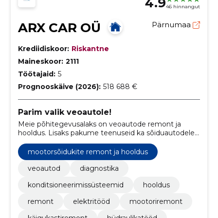
4.9
46 hinnangut
ARX CAR OÜ
Pärnumaa
Krediidiskoor:
Riskantne
Maineskoor:
2111
Töötajaid:
5
Prognooskäive (2026):
518 688 €
Parim valik veoautole!
Meie põhitegevusalaks on veoautode remont ja
hooldus. Lisaks pakume teenuseid ka sõiduautodele.
Meie motivaatoriks on meie kliendid ja seetõttu
areneme igapäevaselt, et pakkuda neile parimaid ja
mootorsõidukite remont ja hooldus
kiiremaid remondilahendusi.
veoautod
diagnostika
konditsioneerimissüsteemid
hooldus
remont
elektritööd
mootoriremont
käigukastiremont
hüdraulikatööd