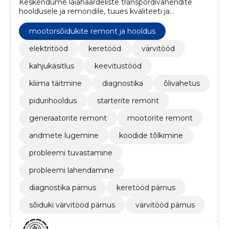
Keskendume laiahaardeliste transpordivahendite
hooldusele ja remondile, tuues kvaliteeti ja
professionaalsust igasse teenusesse, mida pakume.
mootorsõidukite remont ja hooldus
elektritööd
keretööd
värvitööd
kahjukäsitlus
keevitustööd
kliima täitmine
diagnostika
õlivahetus
pidurihooldus
starterite remont
generaatorite remont
mootorite remont
andmete lugemine
koodide tõlkimine
probleemi tuvastamine
probleemi lahendamine
diagnostika pärnus
keretööd pärnus
sõiduki värvitööd pärnus
värvitööd pärnus