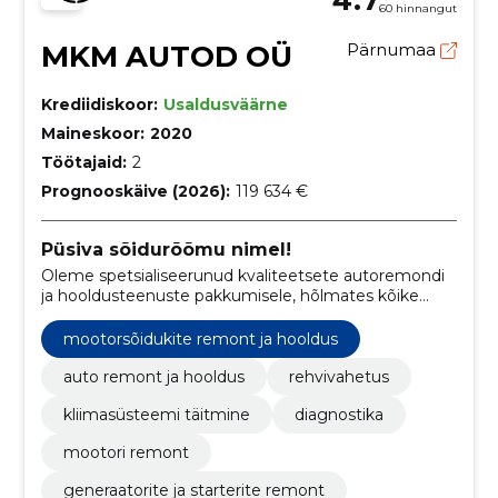
60 hinnangut
MKM AUTOD OÜ
Pärnumaa
Krediidiskoor:
Usaldusväärne
Maineskoor:
2020
Töötajaid:
2
Prognooskäive (2026):
119 634 €
Püsiva sõidurõõmu nimel!
Oleme spetsialiseerunud kvaliteetsete autoremondi
ja hooldusteenuste pakkumisele, hõlmates kõike
alates rehvitöödest ja kliimasüsteemi hooldusest kuni
diagnostika ja mootoriremontideni.
mootorsõidukite remont ja hooldus
auto remont ja hooldus
rehvivahetus
kliimasüsteemi täitmine
diagnostika
mootori remont
generaatorite ja starterite remont