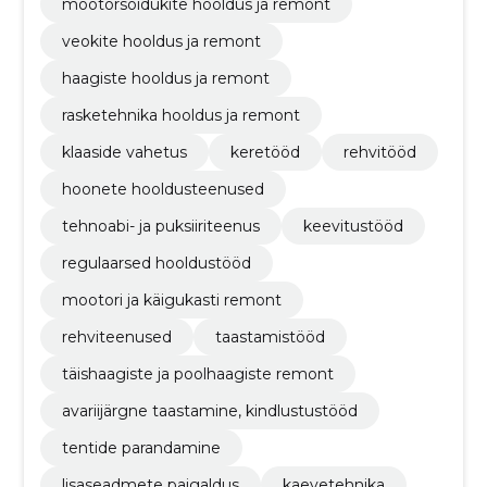
mootorsõidukite hooldus ja remont
veokite hooldus ja remont
haagiste hooldus ja remont
rasketehnika hooldus ja remont
klaaside vahetus
keretööd
rehvitööd
hoonete hooldusteenused
tehnoabi- ja puksiiriteenus
keevitustööd
regulaarsed hooldustööd
mootori ja käigukasti remont
rehviteenused
taastamistööd
täishaagiste ja poolhaagiste remont
avariijärgne taastamine, kindlustustööd
tentide parandamine
lisaseadmete paigaldus
kaevetehnika