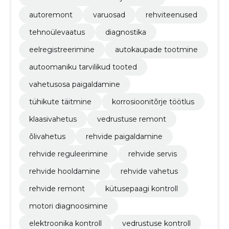
autoremont
varuosad
rehviteenused
tehnoülevaatus
diagnostika
eelregistreerimine
autokaupade tootmine
autoomaniku tarvilikud tooted
vahetusosa paigaldamine
tühikute täitmine
korrosioonitõrje töötlus
klaasivahetus
vedrustuse remont
õlivahetus
rehvide paigaldamine
rehvide reguleerimine
rehvide servis
rehvide hooldamine
rehvide vahetus
rehvide remont
kütusepaagi kontroll
motori diagnoosimine
elektroonika kontroll
vedrustuse kontroll