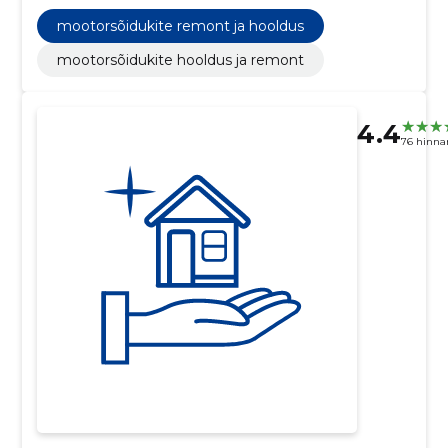
mootorsõidukite remont ja hooldus
mootorsõidukite hooldus ja remont
4.4
76 hinna