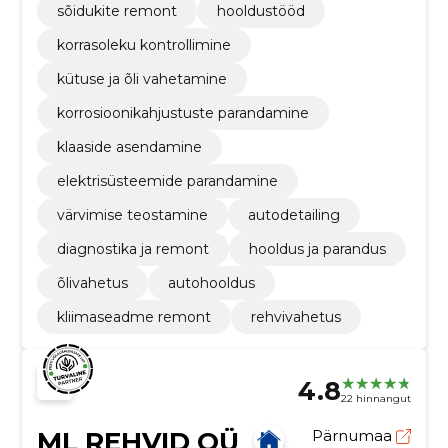
sõidukite remont
hooldustööd
korrasoleku kontrollimine
kütuse ja õli vahetamine
korrosioonikahjustuste parandamine
klaaside asendamine
elektrisüsteemide parandamine
värvimise teostamine
autodetailing
diagnostika ja remont
hooldus ja parandus
õlivahetus
autohooldus
kliimaseadme remont
rehvivahetus
4.8
22 hinnangut
ML REHVID OÜ
Pärnumaa