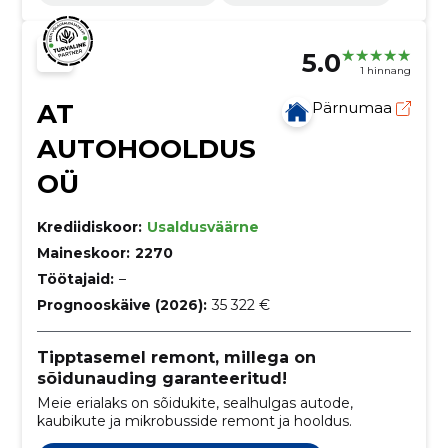
5.0
1 hinnang
AT
Pärnumaa
AUTOHOOLDUS
OÜ
Krediidiskoor:
Usaldusväärne
Maineskoor:
2270
Töötajaid:
–
Prognooskäive (2026):
35 322 €
Tipptasemel remont, millega on
sõidunauding garanteeritud!
Meie erialaks on sõidukite, sealhulgas autode,
kaubikute ja mikrobusside remont ja hooldus.