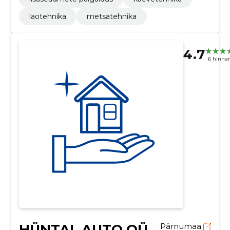
laotehnika
metsatehnika
4.7
6 hinna
HÜNTAL AUTO OÜ
Pärnumaa