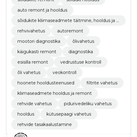
auto remont ja hooldus
sõidukite kliimaseadmete täitmine, hooldus ja r
emont
rehvivahetus
autoremont
mootori diagnostika
õlivahetus
käigukasti remont
diagnostika
esisilla remont
vedrustuse kontroll
õli vahetus
veokontroll
hoonete hooldusteenused
filtrite vahetus
kliimaseadmete hooldus ja remont
rehvide vahetus
pidurivedeliku vahetus
hooldus
kütusepaagi vahetus
rehvide tasakaalustamine