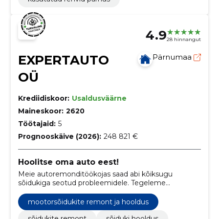
4.9
28 hinnangut
EXPERTAUTO
Pärnumaa
OÜ
Krediidiskoor:
Usaldusväärne
Maineskoor:
2620
Töötajaid:
5
Prognooskäive (2026):
248 821 €
Hoolitse oma auto eest!
Meie autoremonditöökojas saad abi kõiksugu
sõidukiga seotud probleemidele. Tegeleme
remondiga, aga ka korrapärase hooldusega!
mootorsõidukite remont ja hooldus
sõidukite remont
sõiduki hooldus