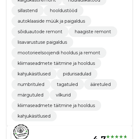
sillastend
hooldustööd
autoklaaside müük ja paigaldus
sõiduautode remont
haagiste remont
lisavarustuse paigaldus
mootorieelsoojendi hooldus ja remont
kliimaseadmete täitmine ja hooldus
kahjukäsitlused
pidurisadulad
numbrituled
tagatuled
ääretuled
märgutuled
vilkurid
kliimaseadmete täitmine ja hooldus
kahjukäsitlused
4.7