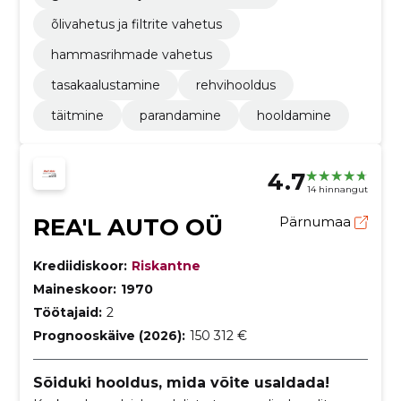
õlivahetus ja filtrite vahetus
hammasrihmade vahetus
tasakaalustamine
rehvihooldus
täitmine
parandamine
hooldamine
4.7
14 hinnangut
REA'L AUTO OÜ
Pärnumaa
Krediidiskoor:
Riskantne
Maineskoor:
1970
Töötajaid:
2
Prognooskäive (2026):
150 312 €
Sõiduki hooldus, mida võite usaldada!