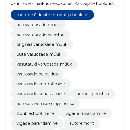
parimas võimalikus seisukorras. Kas vajate hooldust,
remonti või soovite muuta oma sõiduki unikaalseks,
siis meie oleme teie usaldusväärne partner teel
mootorsõidukite remont ja hooldus
parema sõidukogemuse poole.
autovaruosade müük
autovaruosade vahetus
originaalvaruosade müük
uute varuosade müük
kasutatud varuosade müük
varuosade paigaldus
varuosade kontrollimine
varuosade korrastamine
autodiagnostika
autosüsteemide diagnostika
troubleshootimine
vigade tuvastamine
vigade parandamine
autoremont