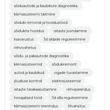
sõiduautode ja kaubikute diagnostika
kliimasüsteemi täitmine
sõiduki remondi ja hooldustööd
sõidukite hooldus
rataste joondamine
lisavarustus
3d sildade reguleerimine
rehvivahetus
sõidu- ja pakiautode diagnostika
kliimasüsteemid
sõidukiremont
autod ja kaubikud
vigade tuvastamine
jõudluse kontroll
elektrisüsteemid
rataste tasakaalustamine
rehviparandus
hooajalised tööd
3d silla reguleerimine
kliimasüsteemi teenindus
õlivahetus