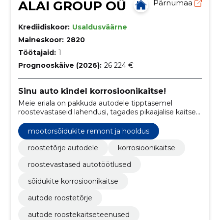
ALAI GROUP OÜ
Pärnumaa
Krediidiskoor:
Usaldusväärne
Maineskoor:
2820
Töötajaid:
1
Prognooskäive (2026):
26 224 €
Sinu auto kindel korrosioonikaitse!
Meie eriala on pakkuda autodele tipptasemel
roostevastaseid lahendusi, tagades pikaajalise kaitse
korrosiooni eest.
mootorsõidukite remont ja hooldus
roostetõrje autodele
korrosioonikaitse
roostevastased autotöötlused
sõidukite korrosioonikaitse
autode roostetõrje
autode roostekaitseteenused