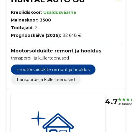
Krediidiskoor:
Usaldusväärne
Maineskoor:
3580
Töötajaid:
2
Prognooskäive (2026):
82 648 €
Mootorsõidukite remont ja hooldus
transpordi- ja kullerteenused
mootorsõidukite remont ja hooldus
transpordi- ja kullerteenused
4.7
28 hinna