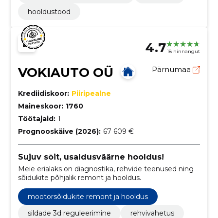
hooldustööd
4.7
18 hinnangut
VOKIAUTO OÜ
Pärnumaa
Krediidiskoor:
Piiripealne
Maineskoor:
1760
Töötajaid:
1
Prognooskäive (2026):
67 609 €
Sujuv sõit, usaldusväärne hooldus!
Meie erialaks on diagnostika, rehvide teenused ning
sõidukite põhjalik remont ja hooldus.
mootorsõidukite remont ja hooldus
sildade 3d reguleerimine
rehvivahetus