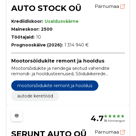
AUTO STOCK OÜ
Pärnumaa
Krediidiskoor:
Usaldusväärne
Maineskoor:
2500
Töötajaid:
10
Prognooskäive (2026):
1 314 940 €
Mootorsõidukite remont ja hooldus
Mootorsõidukite ja nendega seotud vahendite
remondi- ja hooldusteenused, Sõidukikerede
remonditeenused, Tuuleklaasi vahetusteenused,
Autode remondi- ja hooldusteenused, autode
mootorsõidukite remont ja hooldus
keretööd
autode keretööd
4.7
38 hinnangut
SERUNT AUTO OÜ
Pärnumaa