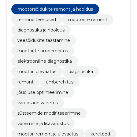
pakkudes eksklusiivseid lahendusi klientide sõidukite
tehnilistele vajadustele.
mootorsõidukite remont ja hooldus
remonditeenused
mootorite remont
diagnostika ja hooldus
veesõidukite taastamine
mootorite ümberehitus
elektrooniline diagnostika
mootori ülevaatus
diagnostika
remont
ümberehitus
jõudluse optimeerimine
varuosade vahetus
süsteemide modifitseerimine
värvimine ja lisavarustus
mootori remont ja ülevaatus
keretööd