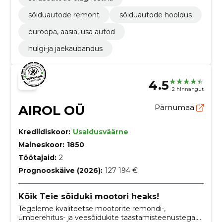
sõiduautode remont
sõiduautode hooldus
euroopa, aasia, usa autod
hulgi-ja jaekaubandus
4.5
2 hinnangut
AIROL OÜ
Pärnumaa
Krediidiskoor:
Usaldusväärne
Maineskoor:
1850
Töötajaid:
2
Prognooskäive (2026):
127 194 €
Kõik Teie sõiduki mootori heaks!
Tegeleme kvaliteetse mootorite remondi-,
ümberehitus- ja veesõidukite taastamisteenustega,