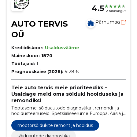
4.5
2 hinnangut
AUTO TERVIS
Pärnumaa
OÜ
Krediidiskoor:
Usaldusväärne
Maineskoor:
1870
Töötajaid:
1
Prognooskäive (2026):
5128 €
Teie auto tervis meie prioriteediks -
Usaldage meid oma sõiduki hoolduseks ja
remondiks!
Tipptasemel sõiduautode diagnostika-, remondi- ja
hooldusteenuseid. Spetsialiseerume Euroopa, Aasia ja
USA autodele, pakkudes nii rutiinseid hooldustöid kui
ka keerukamaid remondilahendusi.
mootorsõidukite remont ja hooldus
sõiduautode diagnostika