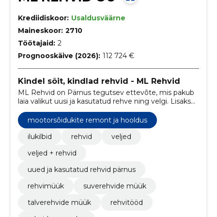
Krediidiskoor:
Usaldusväärne
Maineskoor:
2710
Töötajaid:
2
Prognooskäive (2026):
112 724 €
Kindel sõit, kindlad rehvid - ML Rehvid
ML Rehvid on Pärnus tegutsev ettevõte, mis pakub
laia valikut uusi ja kasutatud rehve ning velgi. Lisaks
pakume professionaalseid rehvitöid, sealhulgas
rehvide parandus, tasakaalustus ja paigaldus.
mootorsõidukite remont ja hooldus
ilukilbid
rehvid
veljed
veljed + rehvid
uued ja kasutatud rehvid pärnus
rehvimüük
suverehvide müük
talverehvide müük
rehvitööd