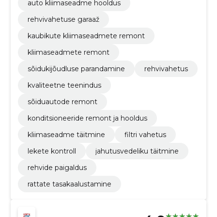
auto kliimaseadme hooldus
rehvivahetuse garaaž
kaubikute kliimaseadmete remont
kliimaseadmete remont
sõidukijõudluse parandamine
rehvivahetus
kvaliteetne teenindus
sõiduautode remont
konditsioneeride remont ja hooldus
kliimaseadme täitmine
filtri vahetus
lekete kontroll
jahutusvedeliku täitmine
rehvide paigaldus
rattate tasakaalustamine