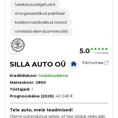
taaskasutusalgatused
energiasäästlikud praktikad
keskkonnasõbralikud tooted
rohelised rakendusmeetodid
5.0
1 hinnang
SILLA AUTO OÜ
Pärnumaa
Krediidiskoor:
Usaldusväärne
Maineskoor:
2800
Töötajaid:
1
Prognooskäive (2026):
40 248 €
Teie auto, meie teadmised!
Oleme pühendunud sellele, et teie sõiduk oleks alati