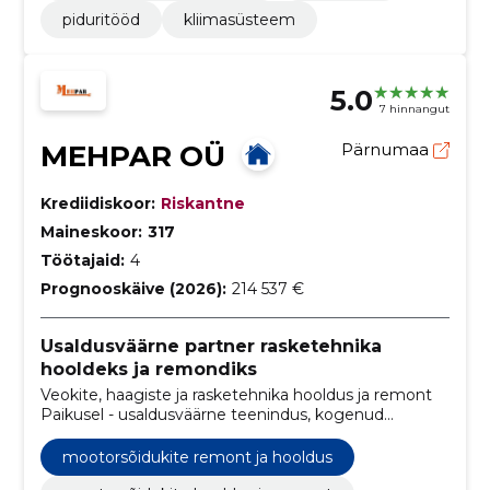
piduritööd
kliimasüsteem
5.0
7 hinnangut
MEHPAR OÜ
Pärnumaa
Krediidiskoor:
Riskantne
Maineskoor:
317
Töötajaid:
4
Prognooskäive (2026):
214 537 €
Usaldusväärne partner rasketehnika
hooldeks ja remondiks
Veokite, haagiste ja rasketehnika hooldus ja remont
Paikusel - usaldusväärne teenindus, kogenud
mehaanikud ning mugav asukoht.
mootorsõidukite remont ja hooldus