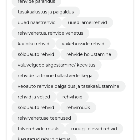
rehvide parandus
tasakaalustus ja paigaldus
uued naastrehvid
uued lamellrehvid
rehvivahetus, rehvide vahetus
kaubiku rehvid
väikebusside rehvid
sõiduauto rehvid
rehvide hoiustamine
valuvelgede sirgestamine/ keevitus
rehvide täitmine ballastvedelikega
veoauto rehvide paigaldus ja tasakaalustamine
rehvid ja veljed
rehvihoid
sõiduauto rehvid
rehvimüük
rehvivahetuse teenused
talverehvide müük
müügil olevad rehvid
kasutatud rehvid pärnus