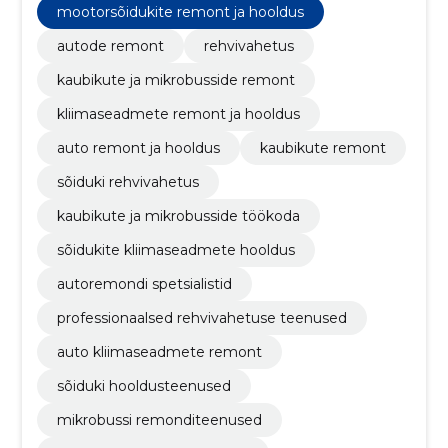
mootorsõidukite remont ja hooldus
autode remont
rehvivahetus
kaubikute ja mikrobusside remont
kliimaseadmete remont ja hooldus
auto remont ja hooldus
kaubikute remont
sõiduki rehvivahetus
kaubikute ja mikrobusside töökoda
sõidukite kliimaseadmete hooldus
autoremondi spetsialistid
professionaalsed rehvivahetuse teenused
auto kliimaseadmete remont
sõiduki hooldusteenused
mikrobussi remonditeenused