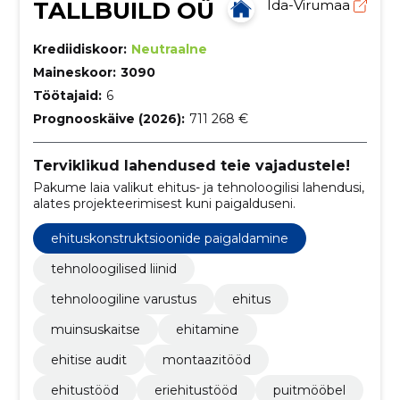
TALLBUILD OÜ
Ida-Virumaa
Krediidiskoor:
Neutraalne
Maineskoor:
3090
Töötajaid:
6
Prognooskäive (2026):
711 268 €
Terviklikud lahendused teie vajadustele!
Pakume laia valikut ehitus- ja tehnoloogilisi lahendusi,
alates projekteerimisest kuni paigalduseni.
ehituskonstruktsioonide paigaldamine
tehnoloogilised liinid
tehnoloogiline varustus
ehitus
muinsuskaitse
ehitamine
ehitise audit
montaazitööd
ehitustööd
eriehitustööd
puitmööbel