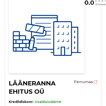
0.0
0 hinna
LÄÄNERANNA
Pärnumaa
EHITUS OÜ
Krediidiskoor:
Usaldusväärne