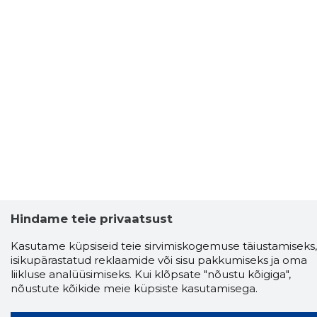
Hindame teie privaatsust
Kasutame küpsiseid teie sirvimiskogemuse täiustamiseks,
Storybook
isikupärastatud reklaamide või sisu pakkumiseks ja oma
Chrome laiendus
liikluse analüüsimiseks. Kui klõpsate "nõustu kõigiga",
nõustute kõikide meie küpsiste kasutamisega.
Storybooki laiendus ütleb Sulle, mis firma
veebilehel Sa parajasti viibid ja kui usaldusväärne