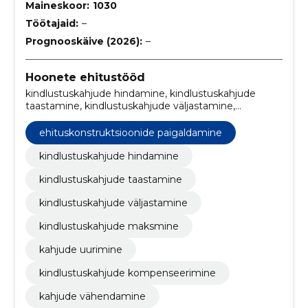
Maineskoor:
1030
Töötajaid:
–
Prognooskäive (2026):
–
Hoonete ehitustööd
kindlustuskahjude hindamine, kindlustuskahjude
taastamine, kindlustuskahjude väljastamine,
kindlustuskahjude maksmine, kahjude uurimine,
kindlustuskahjude kompenseerimine, kahjude
ehituskonstruktsioonide paigaldamine
vähendamine, kahjude tõestamine, remondi eelarve,
ehitus remont
kindlustuskahjude hindamine
kindlustuskahjude taastamine
kindlustuskahjude väljastamine
kindlustuskahjude maksmine
kahjude uurimine
kindlustuskahjude kompenseerimine
kahjude vähendamine