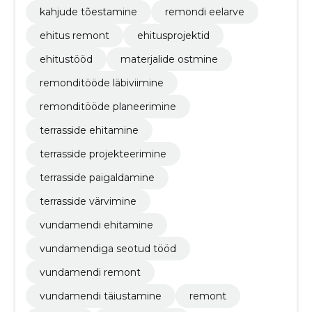
kahjude tõestamine
remondi eelarve
ehitus remont
ehitusprojektid
ehitustööd
materjalide ostmine
remonditööde läbiviimine
remonditööde planeerimine
terrasside ehitamine
terrasside projekteerimine
terrasside paigaldamine
terrasside värvimine
vundamendi ehitamine
vundamendiga seotud tööd
vundamendi remont
vundamendi täiustamine
remont