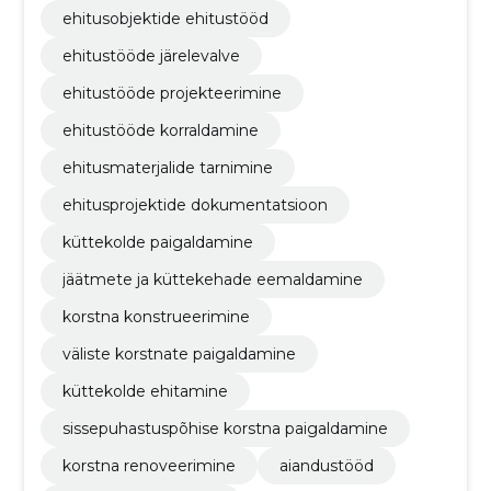
ehitusobjektide ehitustööd
ehitustööde järelevalve
ehitustööde projekteerimine
ehitustööde korraldamine
ehitusmaterjalide tarnimine
ehitusprojektide dokumentatsioon
küttekolde paigaldamine
jäätmete ja küttekehade eemaldamine
korstna konstrueerimine
väliste korstnate paigaldamine
küttekolde ehitamine
sissepuhastuspõhise korstna paigaldamine
korstna renoveerimine
aiandustööd