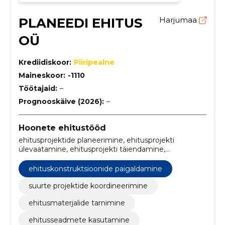
PLANEEDI EHITUS
Harjumaa
OÜ
Krediidiskoor:
Piiripealne
Maineskoor:
-1110
Töötajaid:
–
Prognooskäive (2026):
–
Hoonete ehitustööd
ehitusprojektide planeerimine, ehitusprojekti
ülevaatamine, ehitusprojekti täiendamine,
ehitusprojekti kontrollimine, ehitusprojekti
parandamine, ehitusprojekti jälgimine, ehitusprojekti
ehituskonstruktsioonide paigaldamine
järelevalve, ehitusprojekti analüüsimine, ehitusprojekti
täitmine, ehitusprojekti koordineerimine
suurte projektide koordineerimine
ehitusmaterjalide tarnimine
ehitusseadmete kasutamine