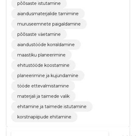
põõsaste istutamine
aiandusmaterjalide tarnimine
muruseemnete paigaldamine
põõsaste väetamine
aiandustööde korraldamine
maastiku planeerimine
ehitustööde koostamine
planeerimine ja kujundamine
tööde ettevalmistamine
materjali ja taimede valik
ehitamine ja taimede istutamine
korstnapiipude ehitamine