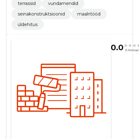
terrassid
vundamendid
seinakonstruktsioonid
maalritööd
üldehitus
0.0
0 hinna