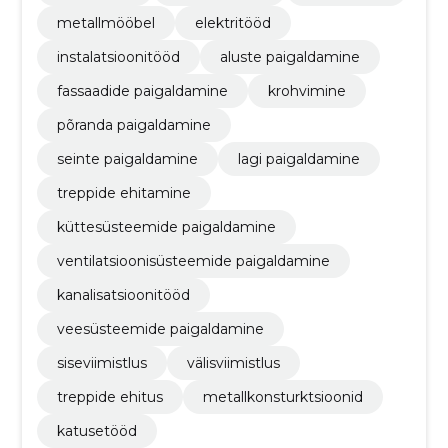
metallmööbel
elektritööd
instalatsioonitööd
aluste paigaldamine
fassaadide paigaldamine
krohvimine
põranda paigaldamine
seinte paigaldamine
lagi paigaldamine
treppide ehitamine
küttesüsteemide paigaldamine
ventilatsioonisüsteemide paigaldamine
kanalisatsioonitööd
veesüsteemide paigaldamine
siseviimistlus
välisviimistlus
treppide ehitus
metallkonsturktsioonid
katusetööd