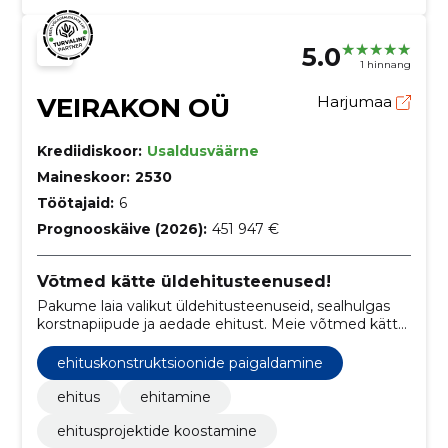
5.0
1 hinnang
VEIRAKON OÜ
Harjumaa
Krediidiskoor:
Usaldusväärne
Maineskoor:
2530
Töötajaid:
6
Prognooskäive (2026):
451 947 €
Võtmed kätte üldehitusteenused!
Pakume laia valikut üldehitusteenuseid, sealhulgas
korstnapiipude ja aedade ehitust. Meie võtmed kätte
teenus tagab, et projekt saab alguse ja lõppu meiega!
ehituskonstruktsioonide paigaldamine
ehitus
ehitamine
ehitusprojektide koostamine