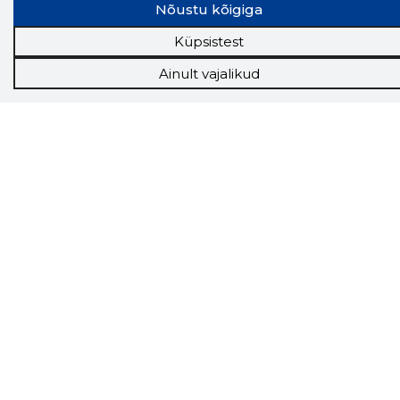
Nõustu kõigiga
see firma täna on.
LAADI LAIENDUS ALLA
Küpsistest
Ainult vajalikud
Näed helistaja tausta!
Storybooki Äpp toob
Sinuni
OTSEKONTAKTID
400 000 Eesti
ettevõtte ja isikute kohta (juhid, ametnikud).
Andmed on rikastatud maksevõime ja
finantsinfoga.
Tööriistad
Sooduspakkumised
Hanked
Tööturg
Sihtkliendid
Rakendused
Lisavõimalused
Inforegister