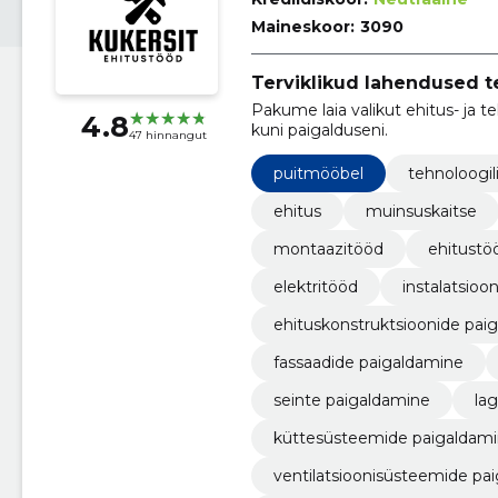
Maineskoor:
3090
Terviklikud lahendused te
Pakume laia valikut ehitus- ja te
4.8
kuni paigalduseni.
47 hinnangut
puitmööbel
tehnoloogili
ehitus
muinsuskaitse
montaazitööd
ehitustö
elektritööd
instalatsioo
ehituskonstruktsioonide pai
fassaadide paigaldamine
seinte paigaldamine
la
küttesüsteemide paigaldam
ventilatsioonisüsteemide pa