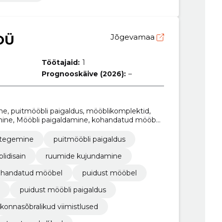
OÜ
Jõgevamaa
Töötajaid:
1
Prognooskäive (2026):
–
e, puitmööbli paigaldus, mööblikomplektid,
mine, Mööbli paigaldamine, kohandatud mööbel,
i valmistamine
 tegemine
puitmööbli paigaldus
lidisain
ruumide kujundamine
ohandatud mööbel
puidust mööbel
puidust mööbli paigaldus
konnasõbralikud viimistlused