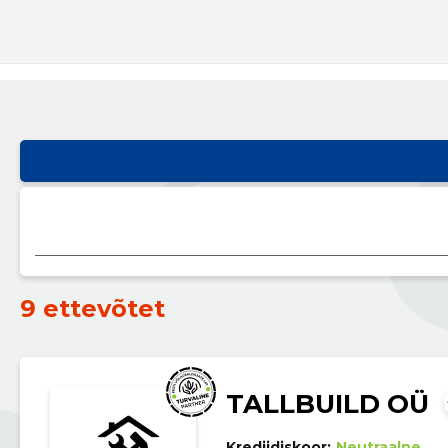
9 ettevõtet
TALLBUILD OÜ
Krediidiskoor:
Neutraalne