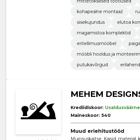
mittetoksilised töötlused
kohapealne montaaž
r
sisekujundus
elutoa ko
magamistoa komplektid
eritellimusmööbel
paig
mööbli hooldus ja monteeri
putukavõrgud
erilahen
MEHEM DESIGN
Krediidiskoor:
Usaldusväärne
Maineskoor:
540
Muud eriehitustööd
Muinsuskaitse, Kapid, materjal, 