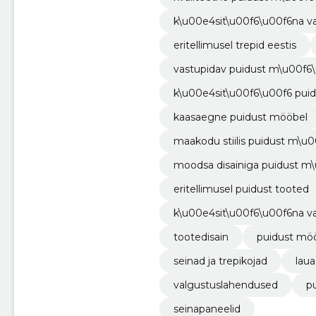
k\u00e4sit\u00f6\u00f6na val
eritellimusel trepid eestis
vastupidav puidust m\u00f6
k\u00e4sit\u00f6\u00f6 pui
kaasaegne puidust mööbel
maakodu stiilis puidust m\u
moodsa disainiga puidust m
eritellimusel puidust tooted
k\u00e4sit\u00f6\u00f6na v
tootedisain
puidust mö
seinad ja trepikojad
lau
valgustuslahendused
p
seinapaneelid