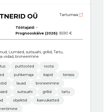
TNERID OÜ
Tartumaa
Töötajaid:
–
Prognooskäive (2026):
8590 €
d, Liumäed, suitsuahi, grillid, Tartu,
ja viidad, broneerimine
tus
puittooted
rootsi
sed
puhkemaja
kapid
terrass
astid
lauad
broneerimine
mäed
suitsuahi
grillid
tartu
ad
objektid
kaevukatted
a rentimine