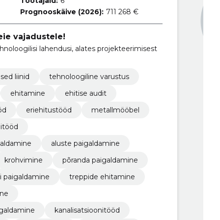
Töötajaid:
6
Prognooskäive (2026):
711 268 €
ie vajadustele!
hnoloogilisi lahendusi, alates projekteerimisest
sed liinid
tehnoloogiline varustus
ehitamine
ehitise audit
öd
eriehitustööd
metallmööbel
nitööd
galdamine
aluste paigaldamine
krohvimine
põranda paigaldamine
gi paigaldamine
treppide ehitamine
ine
igaldamine
kanalisatsioonitööd