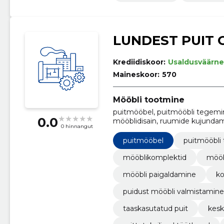
LUNDEST PUIT 
Krediidiskoor:
Usaldusväärne
Maineskoor:
570
Mööbli tootmine
puitmööbel, puitmööbli tegemin
0.0
mööblidisain, ruumide kujunda
0 hinnangut
puidust mööbel, puidust mööbl
puitmööbel
puitmööbli
mööblikomplektid
mööb
mööbli paigaldamine
k
puidust mööbli valmistamine
taaskasutatud puit
kesk