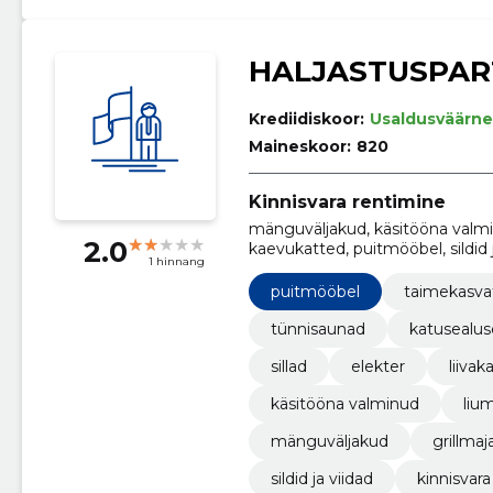
HALJASTUSPAR
Krediidiskoor:
Usaldusväärne
Maineskoor:
820
Kinnisvara rentimine
mänguväljakud, käsitööna valminu
2.0
kaevukatted, puitmööbel, sildid 
1 hinnang
puitmööbel
taimekasva
tünnisaunad
katusealu
sillad
elekter
liivak
käsitööna valminud
liu
mänguväljakud
grillmaj
sildid ja viidad
kinnisvar