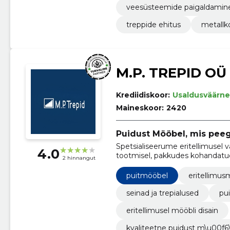
veesüsteemide paigaldamin
treppide ehitus
metallk
M.P. TREPID OÜ
Krediidiskoor:
Usaldusväärne
Maineskoor:
2420
Puidust Mööbel, mis peege
Spetsialiseerume eritellimusel 
4.0
tootmisel, pakkudes kohandatud la
2 hinnangut
ruumivajadustele.
puitmööbel
eritellimus
seinad ja trepialused
pu
eritellimusel mööbli disain
kvaliteetne puidust m\u00f