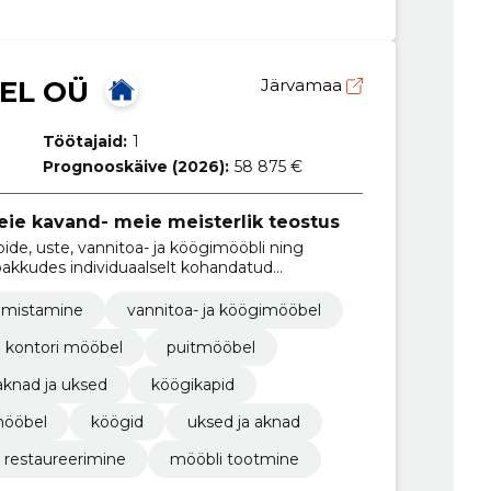
EL OÜ
Järvamaa
Töötajaid:
1
Prognooskäive (2026):
58 875 €
eie kavand- meie meisterlik teostus
ide, uste, vannitoa- ja köögimööbli ning
akkudes individuaalselt kohandatud
almistamine
vannitoa- ja köögimööbel
kontori mööbel
puitmööbel
aknad ja uksed
köögikapid
mööbel
köögid
uksed ja aknad
 restaureerimine
mööbli tootmine