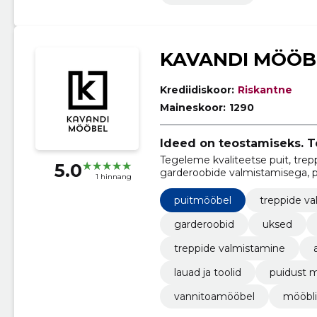
KAVANDI MÖÖB
Krediidiskoor:
Riskantne
Maineskoor:
1290
Ideed on teostamiseks. T
Tegeleme kvaliteetse puit, trepp
5.0
garderoobide valmistamisega, p
1 hinnang
sisekujunduslahendusi.
puitmööbel
treppide v
garderoobid
uksed
treppide valmistamine
lauad ja toolid
puidust 
vannitoamööbel
mööbli