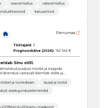
e
siseviimistlus
välisviimistlus
onsturktsioonid
katusetööd
Pärnumaa
Töötajaid:
3
Prognooskäive (2026):
162 546 €
ldab Sinu stiili.
valmistatud puidust mööbli ja treppide
hendusi vastavalt klientide stiilile ja
mööbel ja tootedisain
lauad ja toolid
idust sisekujunduselemendid
6\u00f6bel p\u00e4rnu maakond