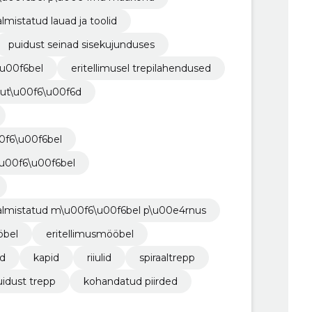
mistatud lauad ja toolid
puidust seinad sisekujunduses
\u00f6bel
eritellimusel trepilahendused
dut\u00f6\u00f6d
00f6\u00f6bel
\u00f6\u00f6bel
almistatud m\u00f6\u00f6bel p\u00e4rnus
öbel
eritellimusmööbel
ad
kapid
riiulid
spiraaltrepp
uidust trepp
kohandatud piirded