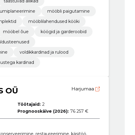
taastuvad allikad
uumiplaneerimine
mööbli paigutamine
mplektid
mööblilahendused kööki
mööbel õue
köögid ja garderoobid
aldusteenused
mine
voldikkardinad ja rulood
dustega kardinad
S OÜ
Harjumaa
Töötajaid:
2
Prognooskäive (2026):
76 257 €
konserveerimine, restaureerimine, käsitöö,