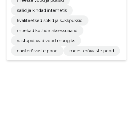
meeste vööd ja püksid
sallid ja kindad internetis
kvaliteetsed sokid ja sukkpüksid
moekad kottide aksessuaarid
vastupidavad vööd müügiks
naisterõivaste pood
meesterõivaste pood