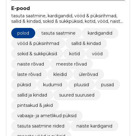
E-pood
tasuta saatmine, kardigandid, vööd & püksirihmad,
sallid & kindad, sokid & sukkpüksid, kotid, vööd, naiste
rõivad, meeste rõivad, laste rõivad
polod
tasuta saatmine
kardigandid
vööd & püksirihmad
sallid & kindad
sokid & sukkpüksid
kotid
vööd
naiste rõivad
meeste rõivad
laste rõivad
kleidid
ülerõivad
püksid
kudumid
pluusid
pusad
sallid ja kindad
suured suurused
pintsakud & jakid
vabaaja- ja ametlikud püksid
tasuta saatmine riided
naiste kardiganid