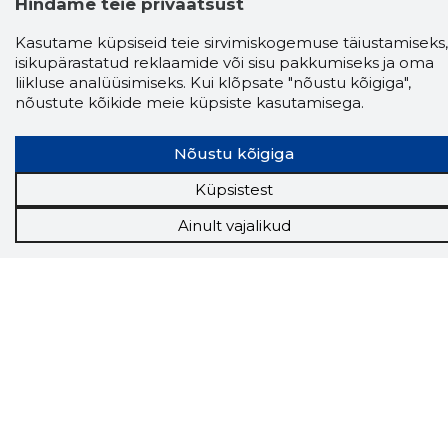
Hindame teie privaatsust
Kasutame küpsiseid teie sirvimiskogemuse täiustamiseks,
isikupärastatud reklaamide või sisu pakkumiseks ja oma
liikluse analüüsimiseks. Kui klõpsate "nõustu kõigiga",
nõustute kõikide meie küpsiste kasutamisega.
Nõustu kõigiga
Küpsistest
Ainult vajalikud
Storybook
Chrome laiendus
Storybooki laiendus ütleb Sulle, mis firma
veebilehel Sa parajasti viibid ja kui usaldusväärne
see firma täna on.
LAADI LAIENDUS ALLA
Näed helistaja tausta!
Storybooki Äpp toob