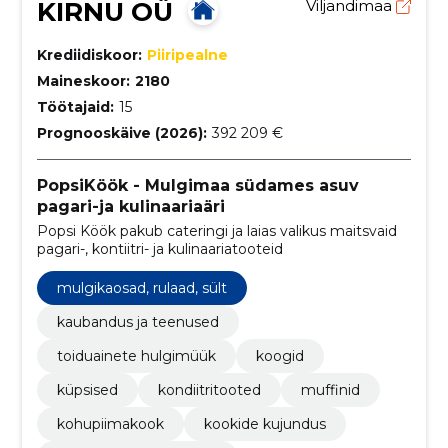
KIRNU OÜ
Viljandimaa
Krediidiskoor:
Piiripealne
Maineskoor:
2180
Töötajaid:
15
Prognooskäive (2026):
392 209 €
PopsiKöök - Mulgimaa südames asuv
pagari-ja kulinaariaäri
Popsi Köök pakub cateringi ja laias valikus maitsvaid
pagari-, kontiitri- ja kulinaariatooteid
mulgikaosad, rulaad, sült
kaubandus ja teenused
toiduainete hulgimüük
koogid
küpsised
kondiitritooted
muffinid
kohupiimakook
kookide kujundus