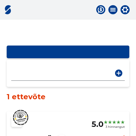
1 ettevõte
5.0
3 hinnangut