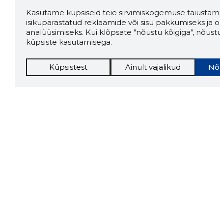
Kasutame küpsiseid teie sirvimiskogemuse täiustami
isikupärastatud reklaamide või sisu pakkumiseks ja o
analüüsimiseks. Kui klõpsate "nõustu kõigiga", nõust
küpsiste kasutamisega.
Küpsistest
Ainult vajalikud
Nõ
Storybo
Storybook
firma v
kui usa
Chrome laiendus
LAADI