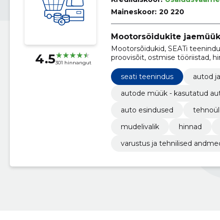
Maineskoor:
20 220
Mootorsõidukite jaemüü
Mootorsõidukid, SEATi teenindus
4.5
proovisõit, ostmise tööriistad, h
301 hinnangut
autotarbed
seati teenindus
autod j
autode müük - kasutatud au
auto esindused
tehnoül
mudelivalik
hinnad
varustus ja tehnilised andme