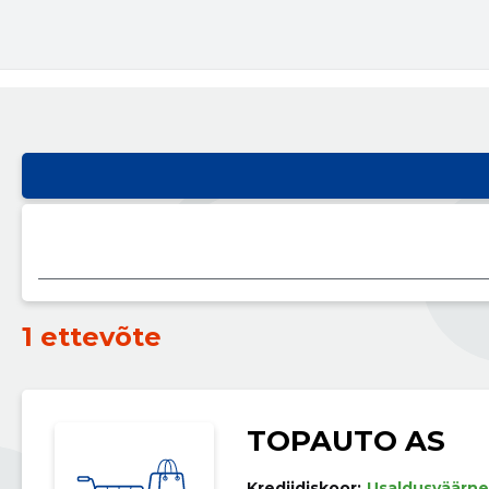
1 ettevõte
TOPAUTO AS
Krediidiskoor:
Usaldusväärne