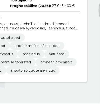
Töötajaid:
81
Prognooskäive (2026):
27 043 460 €
k
, varustus ja tehnilised andmed, broneeri
innad, mudelivalik, varuosad, Teenindus, autod ja
a autotarbed
tod
autode müük - sõiduautod
evaatus
teenindus
varuosad
ostmise tööriistad
broneeri proovisõit
d
mootorsõidukite jaemüük