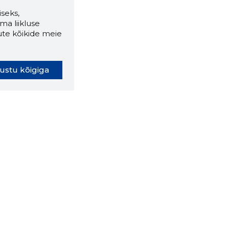
seks,
ma liikluse
ute kõikide meie
ustu kõigiga
oki laiendus ütleb Sulle, mis
eebilehel Sa parajasti viibid ja
ldusväärne see firma täna on.
 LAIENDUS ALLA