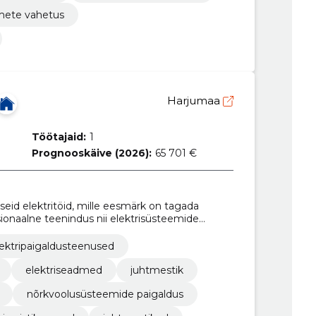
mete vahetus
Harjumaa
Töötajaid:
1
Prognooskäive (2026):
65 701 €
d elektritöid, mille eesmärk on tagada
ssionaalne teenindus nii elektrisüsteemide
l.
lektripaigaldusteenused
elektriseadmed
juhtmestik
nõrkvoolusüsteemide paigaldus