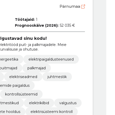
Pärnumaa
Töötajaid:
1
Prognooskäive (2026):
52 035 €
algustavad sinu kodu!
lektritööd puit- ja palkmajadele. Meie
turvalisuse ja ohutuse.
nergeetika
elektripaigaldusteenused
puitmajad
palkmajad
elektriseadmed
juhtmestik
emide paigaldus
kontrollsüsteemid
htmestikud
elektrikilbid
valgustus
te hooldus
elektrisüsteemi kontroll