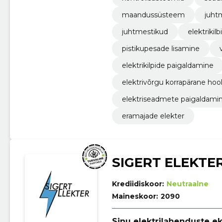
maandussüsteem
juht
juhtmestikud
elektrikilb
pistikupesade lisamine
elektrikilpide paigaldamine
elektrivõrgu korrapärane hoo
elektriseadmete paigaldami
eramajade elekter
SIGERT ELEKTE
Krediidiskoor:
Neutraalne
Maineskoor:
2090
Sinu elektrilahenduste ek