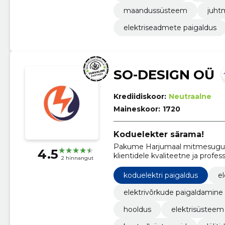
maandussüsteem
juht
elektriseadmete paigaldus
SO-DESIGN OÜ
Krediidiskoor:
Neutraalne
Maineskoor:
1720
Koduelekter särama!
Pakume Harjumaal mitmesugusei
4.5
klientidele kvaliteetne ja profe
2 hinnangut
paigaldamisel kui ka hooldamise
koduelektri paigaldus
e
elektrivõrkude paigaldamine
hooldus
elektrisüsteem