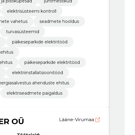
id ja pistikupesad
juhtmestikud
elektrisüsteemi kontroll
mete vahetus
seadmete hooldus
turvasüsteemid
päikeseparkide elektritööd
 ehitus
ehitus
päikeseparkide elektritööd
elektriinstallatsioonitööd
nergiasalvestus ahenduste ehitus
elektriseadmete paigaldus
DER OÜ
Lääne-Virumaa
Töötajaid:
–