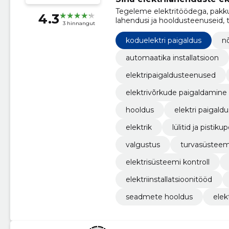
Tegeleme elektritöödega, pakku
4.3
lahendusi ja hooldusteenuseid, t
3 hinnangut
professionaalse elektrilahenduse
koduelektri paigaldus
n
automaatika installatsioon
elektripaigaldusteenused
elektrivõrkude paigaldamine
hooldus
elektri paigaldu
elektrik
lülitid ja pistiku
valgustus
turvasüsteem
elektrisüsteemi kontroll
elektriinstallatsioonitööd
seadmete hooldus
elek