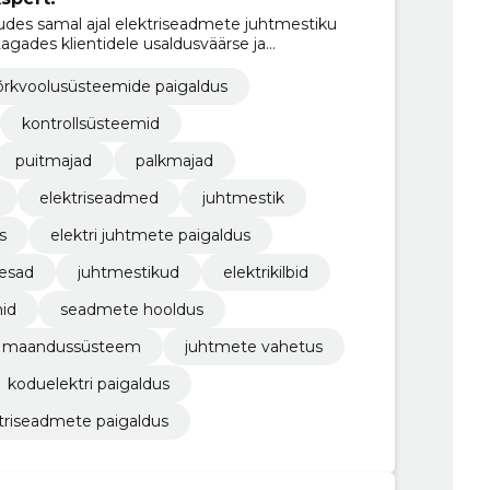
des samal ajal elektriseadmete juhtmestiku
agades klientidele usaldusväärse ja
.
õrkvoolusüsteemide paigaldus
kontrollsüsteemid
puitmajad
palkmajad
elektriseadmed
juhtmestik
s
elektri juhtmete paigaldus
pesad
juhtmestikud
elektrikilbid
id
seadmete hooldus
maandussüsteem
juhtmete vahetus
koduelektri paigaldus
triseadmete paigaldus