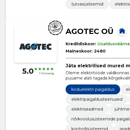
turvasüsteemid
elektri
AGOTEC OÜ
Krediidiskoor:
Usaldusväärne
Maineskoor:
2480
Jäta elektrilised mured 
5.0
Oleme elektritööde valdkonnas s
1 hinnang
püüame alati tagada kõrgekvalit
koduelektri paigaldus
el
elektripaigaldusteenused
elektriseadmed
juhtmes
nõrkvoolusüsteemide paigal
kontrollsüsteemid
sead