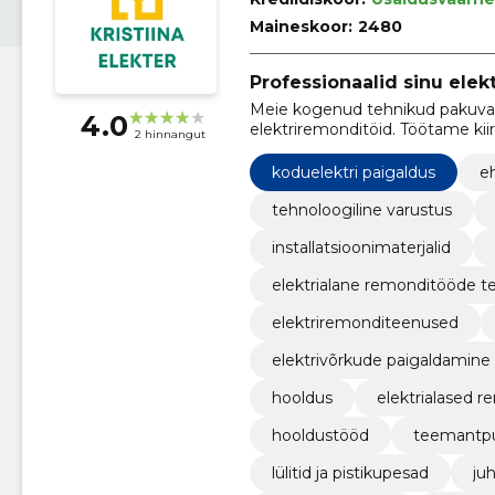
Maineskoor:
2480
Professionaalid sinu elek
Meie kogenud tehnikud pakuvad
4.0
elektriremonditöid. Töötame kiir
2 hinnangut
vastupidavuse.
koduelektri paigaldus
eh
tehnoloogiline varustus
installatsioonimaterjalid
elektrialane remonditööde t
elektriremonditeenused
elektrivõrkude paigaldamine
hooldus
elektrialased 
hooldustööd
teemantp
lülitid ja pistikupesad
ju