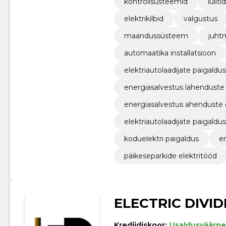
kontrollsüsteemid
lülit
elektrikilbid
valgustus
maandussüsteem
juht
automaatika installatsioon
elektriautolaadijate paigaldus
energiasalvestus lahenduste
energiasalvestus ahenduste 
elektriautolaadijate paigaldus
koduelektri paigaldus
e
päikeseparkide elektritööd
ELECTRIC DIVI
Krediidiskoor:
Usaldusväärne