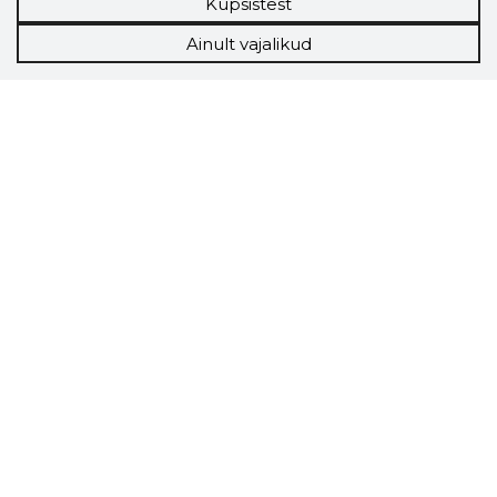
Küpsistest
Ainult vajalikud
Storybook
Chrome laiendus
Storybooki laiendus ütleb Sulle, mis firma
veebilehel Sa parajasti viibid ja kui usaldusväärne
see firma täna on.
LAADI LAIENDUS ALLA