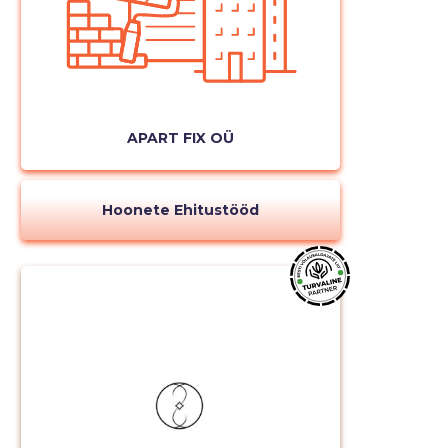
APART FIX OÜ
Hoonete Ehitustööd