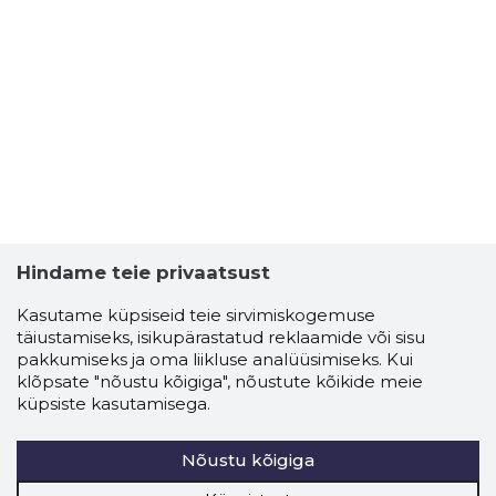
Hindame teie privaatsust
Kasutame küpsiseid teie sirvimiskogemuse
täiustamiseks, isikupärastatud reklaamide või sisu
pakkumiseks ja oma liikluse analüüsimiseks. Kui
klõpsate "nõustu kõigiga", nõustute kõikide meie
küpsiste kasutamisega.
Nõustu kõigiga