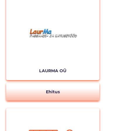
Muuda pildi
kirjeldust
LAURMA OÜ
Ehitus
MUUDA