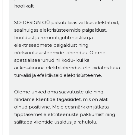
hoolikalt.
SO-DESIGN OÜ pakub laias valikus elektritöid,
sealhulgas elektrisüsteemide paigaldust,
hooldust ja remonti, juhtmestiku ja
elektriseadmete paigaldust ning
nõrkvoolusüsteemide lahendusi. Oleme
spetsialiseerunud nii kodu- kui ka
ärikeskkonna elektrilahendustele, aidates luua
turvalisi ja efektiivseid elektrisüsteeme.
Oleme uhked oma saavutuste üle ning
hindame klientide tagasisidet, mis on alati
olnud positiivne. Meie eesmärk on jätkata
tipptasemel elektriteenuste pakkumist ning
säilitada klientide usaldus ja rahulolu.