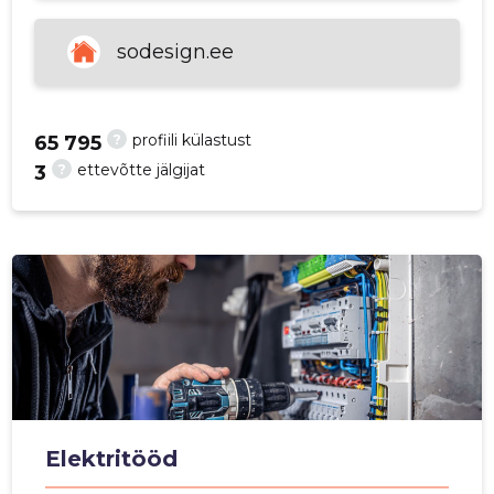
p
sodesign.ee
?
profiili külastust
65 795
?
ettevõtte jälgijat
3
Elektritööd