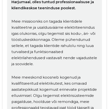
Harjumaal, olles tuntud professionaalsuse ja
kliendikeskse teeninduse poolest.
Meie missiooniks on tagada klientidele
kvaliteetne ja usaldusväärne elektriteenindus
igas olukorras, olgu tegemist siis kodu-, äri- või
tööstuskeskkonnaga. Oleme pühendunud
sellele, et tagada klientide rahulolu ning luua
turvalised ja funktsionaalsed
elektrilahendused vastavalt nende vajadustele
ja soovidele.
Meie meeskond koosneb kogenud ja
kvalifitseeritud elektrikutest, kes omavad
aastatepikkust kogemust erinevate projektide
elluviimisel. Olgu tegemist elektrisüsteemide
paigalduse, hoolduse või remondiga, meie
professionaalid teostavad igat tööd täpselt ja