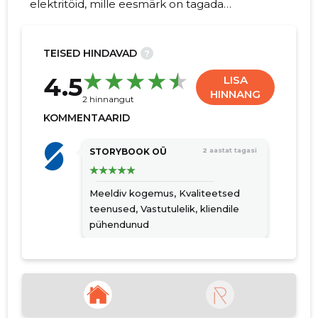
elektritöid, mille eesmärk on tagada
klientidele kvaliteetne ja professionaalne
teenindus nii elektrisüsteemide
paigaldamisel kui ka hooldamisel.
TEISED HINDAVAD
?
17
4.5
LISA
HINNANG
2 hinnangut
KOMMENTAARID
STORYBOOK OÜ
2 aastat tagasi
Meeldiv kogemus,
Kvaliteetsed
teenused,
Vastutulelik, kliendile
pühendunud