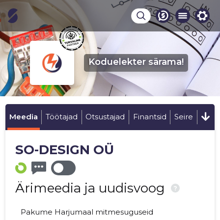
Koduelekter särama!
Meedia
Töötajad
Otsustajad
Finantsid
Seire
SO-DESIGN OÜ
Ärimeedia ja uudisvoog
?
Pakume Harjumaal mitmesuguseid