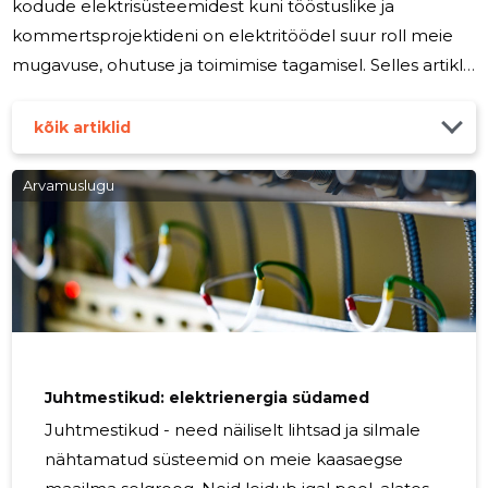
kodude elektrisüsteemidest kuni tööstuslike ja
kommertsprojektideni on elektritöödel suur roll meie
mugavuse, ohutuse ja toimimise tagamisel. Selles artiklis
sukeldume sügavamale elektritööde maailma, et
mõista nende tähtsust ja mida peaksime nende kohta
kõik artiklid
teadma. Elektritööd hõlmavad kõike, mis on seotud
elektrisüsteemide paigaldamise, hooldamise ja
Arvamuslugu
remondiga. See hõlmab kodude ja ärihoonete
elektrisüsteeme, tänavavalgustust, elektrivõrke ning
tööstuslikke elektrilisi seadmeid ja masinaid.
Juhtmestikud: elektrienergia südamed
Juhtmestikud - need näiliselt lihtsad ja silmale
nähtamatud süsteemid on meie kaasaegse