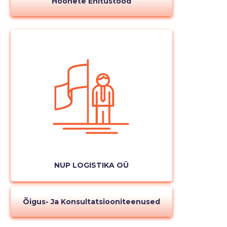
Hoonete Ehitustööd
NUP LOGISTIKA OÜ
Õigus- Ja Konsultatsiooniteenused