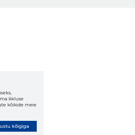
seks,
ma liikluse
ute kõikide meie
ustu kõigiga