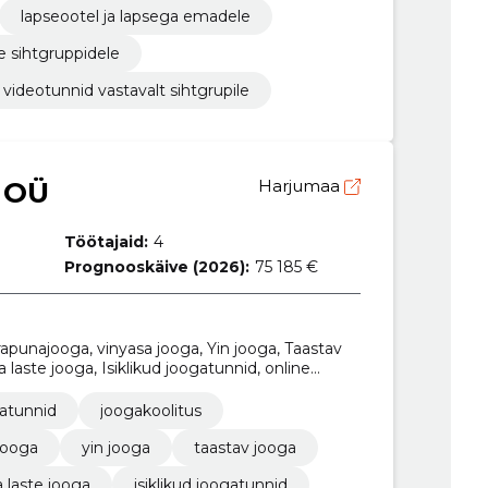
lapseootel ja lapsega emadele
e sihtgruppidele
videotunnid vastavalt sihtgrupile
 OÜ
Harjumaa
Töötajaid:
4
Prognooskäive (2026):
75 185 €
rapunajooga, vinyasa jooga, Yin jooga, Taastav
 laste jooga, Isiklikud joogatunnid, online
atunnid
joogakoolitus
jooga
yin jooga
taastav jooga
a laste jooga
isiklikud joogatunnid