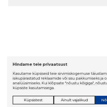
Hindame teie privaatsust
Kasutame küpsiseid teie sirvimiskogemuse täiustami
isikupärastatud reklaamide või sisu pakkumiseks ja o
analüüsimiseks. Kui klõpsate "nõustu kõigiga", nõust
küpsiste kasutamisega.
Küpsistest
Ainult vajalikud
Nõ