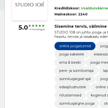
Krediidiskoor:
Usaldusväärne
Maineskoor:
2240
5.0
Sisemine tervis, välimine 
4 hinnangut
STUDIO 108 on juhtiv jooga- ja
heaolu, tervise ja tasakaalu e
hõlmab jooga saali- ja videotund
jooga-reise ning lisaks p
online joogatunnid
joog
jooga eakatele
erasessi
ema & beebi
jooga mee
pere- ja sünnitoetaja
la
sünnitusjärgsel ajal
joog
edasijõudnutele
online 
nõustamised
kogenud s
sünnitusjärgne jooga
st