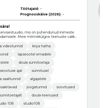
Töötajaid:
–
Prognooskäive (2026):
–
sära!
 tervisestuudio, mis on pühendunud inimeste
dendamisele. Meie mitmekülgne teenuste valik
e, mitmeid erinevaid joogastiile ja sihtgruppe,
ere- ja sünnitoetust ehk doula-teenuseid.
a videotunnid
kriya hatha
oonid
lapseootel emadele
stele
doula sünnitoetaja
pseootuse ajal
sünnitusel
a saalitunnid
algajatele
osaletavad
joogatunnid
soovitused
ünnitoetajalt
doula-teenused
udio 108
studio108