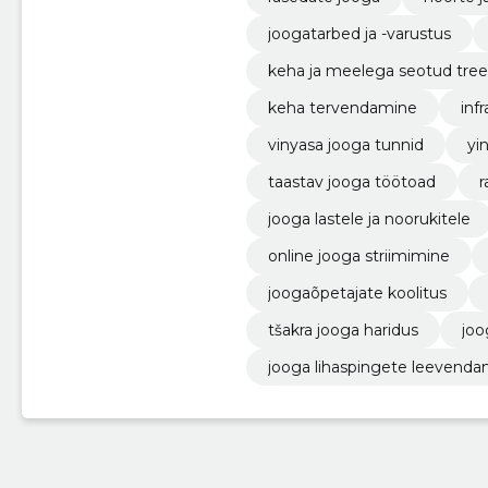
joogatarbed ja -varustus
keha ja meelega seotud tre
keha tervendamine
inf
vinyasa jooga tunnid
yi
taastav jooga töötoad
r
jooga lastele ja noorukitele
online jooga striimimine
joogaõpetajate koolitus
tšakra jooga haridus
joo
jooga lihaspingete leevenda