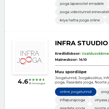
jooga lapseootel emadele
jooga videotunnid erinevatel
kriya hatha jooga online
INFRA STUUDIO
Krediidiskoor:
Usaldusväärne
Maineskoor:
1410
Muu spordiõpe
Joogatunnid, Joogakoolitus, Inf
4.6
jooga, Rasedate jooga, Noorte ja
18 hinnangut
joogatunnid
online joogatunnid
joog
infrapunajooga
vinyasa 
rasedate jooga
noorte j