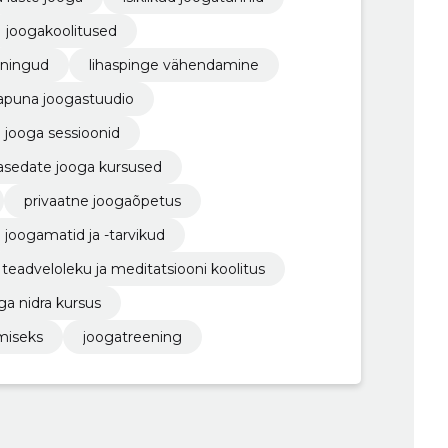
joogakoolitused
eningud
lihaspinge vähendamine
rapuna joogastuudio
n jooga sessioonid
asedate jooga kursused
privaatne joogaõpetus
joogamatid ja -tarvikud
teadveloleku ja meditatsiooni koolitus
ga nidra kursus
miseks
joogatreening