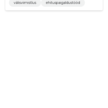
välisviimistlus
ehituspaigaldustööd