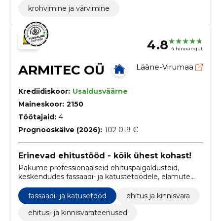
krohvimine ja värvimine
4.8
4 hinnangut
ARMITEC OÜ
Lääne-Virumaa
Krediidiskoor:
Usaldusväärne
Maineskoor:
2150
Töötajaid:
4
Prognooskäive (2026):
102 019 €
Erinevad ehitustööd - kõik ühest kohast!
Pakume professionaalseid ehituspaigaldustöid,
keskendudes fassaadi- ja katustetöödele, elamute
ning mitteeluhoonete ehitusele ning sise-, välis- ja
kanalisatsioonitrasside ehitusele.
fassaadi- ja katusetööd
ehitus ja kinnisvara
ehitus- ja kinnisvarateenused