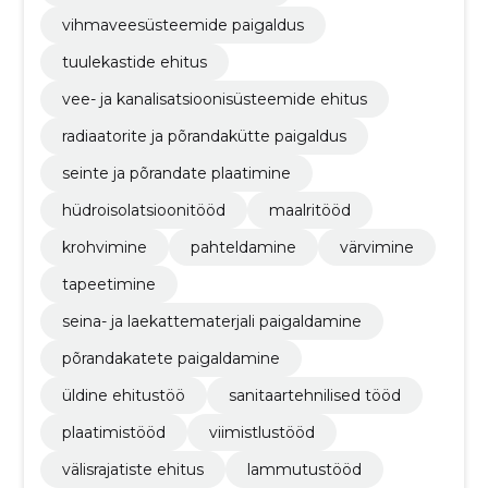
vihmaveesüsteemide paigaldus
tuulekastide ehitus
vee- ja kanalisatsioonisüsteemide ehitus
radiaatorite ja põrandakütte paigaldus
seinte ja põrandate plaatimine
hüdroisolatsioonitööd
maalritööd
krohvimine
pahteldamine
värvimine
tapeetimine
seina- ja laekattematerjali paigaldamine
põrandakatete paigaldamine
üldine ehitustöö
sanitaartehnilised tööd
plaatimistööd
viimistlustööd
välisrajatiste ehitus
lammutustööd