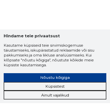
Hindame teie privaatsust
Kasutame küpsiseid teie sirvimiskogemuse
täiustamiseks, isikupärastatud reklaamide või sisu
pakkumiseks ja oma liikluse analüüsimiseks. Kui
klõpsate "nõustu kõigiga", nõustute kõikide meie
küpsiste kasutamisega.
Nõustu kõigiga
Küpsistest
Ainult vajalikud