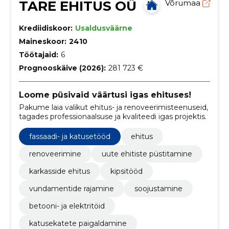
TARE EHITUS OÜ
Võrumaa
Krediidiskoor:
Usaldusväärne
Maineskoor:
2410
Töötajaid:
6
Prognooskäive (2026):
281 723 €
Loome püsivaid väärtusi igas ehituses!
Pakume laia valikut ehitus- ja renoveerimisteenuseid,
tagades professionaalsuse ja kvaliteedi igas projektis.
fassaadi- ja katusetööd
ehitus
renoveerimine
uute ehitiste püstitamine
karkasside ehitus
kipsitööd
vundamentide rajamine
soojustamine
betooni- ja elektritöid
katusekatete paigaldamine