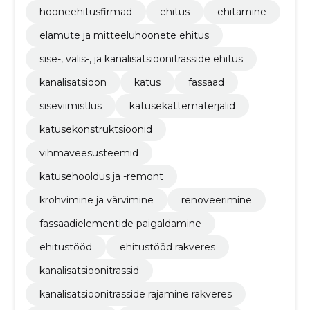
hooneehitusfirmad
ehitus
ehitamine
elamute ja mitteeluhoonete ehitus
sise-, välis-, ja kanalisatsioonitrasside ehitus
kanalisatsioon
katus
fassaad
siseviimistlus
katusekattematerjalid
katusekonstruktsioonid
vihmaveesüsteemid
katusehooldus ja -remont
krohvimine ja värvimine
renoveerimine
fassaadielementide paigaldamine
ehitustööd
ehitustööd rakveres
kanalisatsioonitrassid
kanalisatsioonitrasside rajamine rakveres