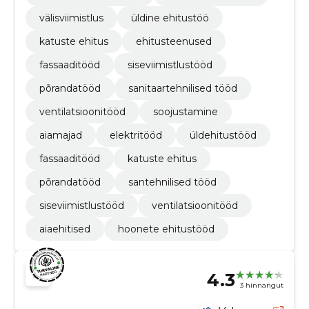
välisviimistlus
üldine ehitustöö
katuste ehitus
ehitusteenused
fassaaditööd
siseviimistlustööd
põrandatööd
sanitaartehnilised tööd
ventilatsioonitööd
soojustamine
aiamajad
elektritööd
üldehitustööd
fassaaditööd
katuste ehitus
põrandatööd
santehnilised tööd
siseviimistlustööd
ventilatsioonitööd
aiaehitised
hoonete ehitustööd
4.3
3 hinnangut