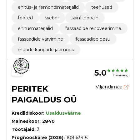
ehitus- ja remondimaterjalid
teenused
tooted
weber
saint-gobain
ehitusmaterjalid
fassaadide renoveerimine
fassaadide värvimine
fassaadide pesu
muude kaupade jaemüük
5.0
1 hinnang
PERITEK
Viljandimaa
PAIGALDUS OÜ
Krediidiskoor:
Usaldusväärne
Maineskoor:
2840
Töötajaid:
3
Prognooskäive (2026):
108 639 €