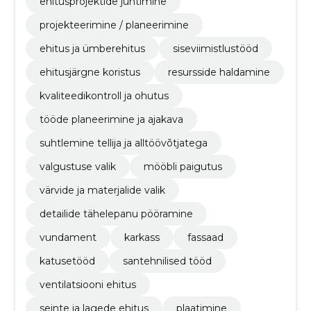
ehitusprojektide juhtimine
projekteerimine / planeerimine
ehitus ja ümberehitus
siseviimistlustööd
ehitusjärgne koristus
resursside haldamine
kvaliteedikontroll ja ohutus
tööde planeerimine ja ajakava
suhtlemine tellija ja alltöövõtjatega
valgustuse valik
mööbli paigutus
värvide ja materjalide valik
detailide tähelepanu pööramine
vundament
karkass
fassaad
katusetööd
santehnilised tööd
ventilatsiooni ehitus
seinte ja lagede ehitus
plaatimine