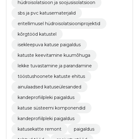
hüdroisolatsioon ja soojusisolatsioon
sbs ja pvc katusematerjalid
eritellimusel hüdroisolatsiooniprojektid
kõrgtööd katustel
isekleepuva katuse paigaldus
katuste keevitamine kuumõhuga
lekke tuvastamine ja parandamine
tööstushoonete katuste ehitus
ainulaadsed katuseülesanded
kandeprofiilpleki paigaldus
katuse süsteemi komponendid
kandeprofiilpleki paigaldus
katusekatte remont
paigaldus