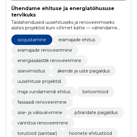
Ühendame ehituse ja energiatõhususe
tervikuks
Täislahendused uusehituseks ja renoveerimiseks
alates projektist kuni võtmet kätte — vähendame
küttekulusid ja parandame elamismugavust.
soojustamine
eramajade ehitus
eramajade renoveerimine
energiasäästlik renoveerimine
siseviimistlus
akende ja uste paigaldus
uusehituse projektid
maja vundamendi ehitus
betoontööd
fassaadi renoveerimine
sise- ja välisvärvimine
põrandate paigaldus
vannitoa renoveerimine
torutööd (sanitaar)
hoonete ehitustööd