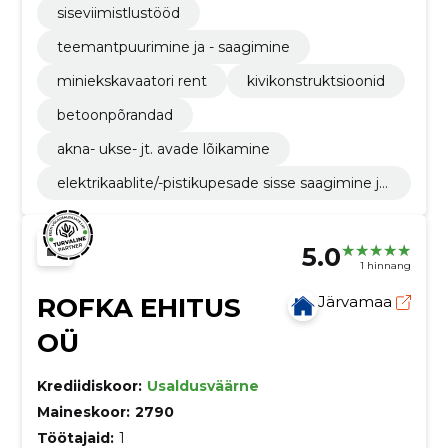
siseviimistlustööd
teemantpuurimine ja - saagimine
miniekskavaatori rent
kivikonstruktsioonid
betoonpõrandad
akna- ukse- jt. avade lõikamine
elektrikaablite/-pistikupesade sisse saagimine ja
puurimine
5.0
1 hinnang
ROFKA EHITUS
Järvamaa
OÜ
Krediidiskoor:
Usaldusväärne
Maineskoor:
2790
Töötajaid:
1