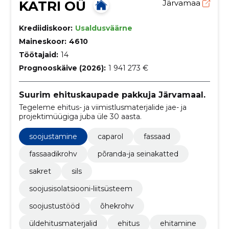
KATRI OÜ
Järvamaa
Krediidiskoor:
Usaldusväärne
Maineskoor:
4610
Töötajaid:
14
Prognooskäive (2026):
1 941 273 €
Suurim ehituskaupade pakkuja Järvamaal.
Tegeleme ehitus- ja viimistlusmaterjalide jae- ja
projektimüügiga juba üle 30 aasta.
soojustamine
caparol
fassaad
fassaadikrohv
põranda-ja seinakatted
sakret
sils
soojusisolatsiooni-liitsüsteem
soojustustööd
õhekrohv
üldehitusmaterjalid
ehitus
ehitamine