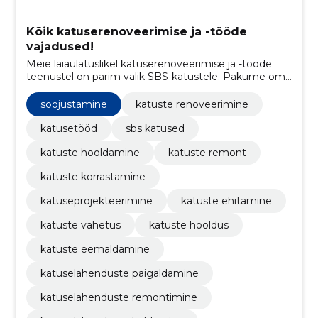
Kõik katuserenoveerimise ja -tööde
vajadused!
Meie laiaulatuslikel katuserenoveerimise ja -tööde
teenustel on parim valik SBS-katustele. Pakume oma
klientidele kvaliteetseid lahendusi, mis vastavad
nende erinevatele vajadutel
soojustamine
katuste renoveerimine
katusetööd
sbs katused
katuste hooldamine
katuste remont
katuste korrastamine
katuseprojekteerimine
katuste ehitamine
katuste vahetus
katuste hooldus
katuste eemaldamine
katuselahenduste paigaldamine
katuselahenduste remontimine