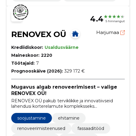
4.4
5 hinnangut
RENOVEX OÜ
Harjumaa
Krediidiskoor:
Usaldusväärne
Maineskoor:
2220
Töötajaid:
7
Prognooskäive (2026):
329 172 €
Mugavus algab renoveerimisest – valige
RENOVEX OÜ!
RENOVEX OÜ pakub terviklikke ja innovatiivseid
lahendusi korterelamute kompleksseks
renoveerimiseks, hõlmates teenuseid
fassaaditöödest kuni kütusesüsteemide
soojustamine
ehitamine
renoveerimiseni.
renoveerimisteenused
fassaaditööd