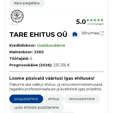
kipsi paigaldus
5.0
2 hinnangut
TARE EHITUS OÜ
Võrumaa
Krediidiskoor:
Usaldusväärne
Maineskoor:
2260
Töötajaid:
6
Prognooskäive (2026):
235 256 €
Loome püsivaid väärtusi igas ehituses!
Pakume laia valikut ehitus- ja renoveerimisteenuseid,
tagades professionaalsuse ja kvaliteedi igas projektis.
soojustamine
ehitus
renoveerimine
uute ehitiste püstitamine