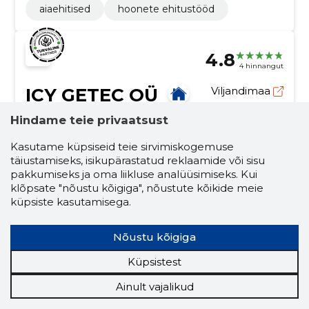
aiaehitised
hoonete ehitustööd
4.8
4 hinnangut
ICY GETEC OÜ
Viljandimaa
Hindame teie privaatsust
Krediidiskoor:
Usaldusväärne
Maineskoor:
2140
Kasutame küpsiseid teie sirvimiskogemuse
täiustamiseks, isikupärastatud reklaamide või sisu
Töötajaid:
–
pakkumiseks ja oma liikluse analüüsimiseks. Kui
Prognooskäive (2026):
155 058 €
klõpsate "nõustu kõigiga", nõustute kõikide meie
küpsiste kasutamisega.
Energiatõhusus algab kvaliteetsest
soojustusest!
Nõustu kõigiga
Icy Getec paigaldab alates 2013. aastast Kanada
soojusvahu tootja Icynene H2FOAM soojustusvahte
Küpsistest
Eestis. Töid teostab materjali tootja poolt
litsenseeritud paigaldaja.
soojustamine
ehitus ja kinnisvara
Ainult vajalikud
ehitus- ja viimistlusmaterjalid
h2foam lite e