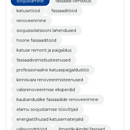
soojustamine
fassaadi viimistlus
katusetööd
fassaaditööd
renoveerimine
soojusisolatsiooni lahendused
hoone fassaaditööd
katuse remont ja paigaldus
fassaadiviimistlusteenused
professionaalne katusepaigaldustöö
kinnisvara renoveerimisteenused
välisrenoveerimise eksperdid
kaubanduslike fassaadide renoveerimine
elamu soojustamise töövõtjad
energiatõhusad katusematerjalid
välisvoodritööd
ilmastikukindel fassaad