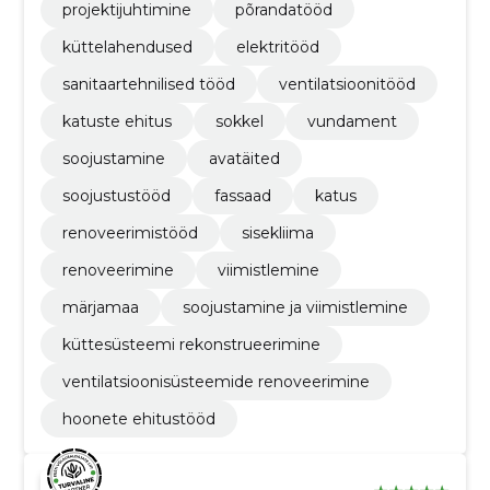
projektijuhtimine
põrandatööd
küttelahendused
elektritööd
sanitaartehnilised tööd
ventilatsioonitööd
katuste ehitus
sokkel
vundament
soojustamine
avatäited
soojustustööd
fassaad
katus
renoveerimistööd
sisekliima
renoveerimine
viimistlemine
märjamaa
soojustamine ja viimistlemine
küttesüsteemi rekonstrueerimine
ventilatsioonisüsteemide renoveerimine
hoonete ehitustööd