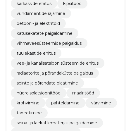
karkasside ehitus
kipsitööd
vundamentide rajamine
betooni- ja elektritöid
katusekatete paigaldamine
vihmaveesüsteemide paigaldus
tuulekastide ehitus
vee- ja kanalisatsioonisüsteemide ehitus
radiaatorite ja põrandakütte paigaldus
seinte ja põrandate plaatimine
hüdroisolatsioonitööd
maalritööd
krohvimine
pahteldamine
värvimine
tapeetimine
seina- ja laekattematerjali paigaldamine