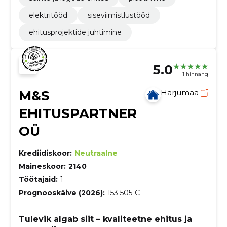
elektritööd
siseviimistlustööd
ehitusprojektide juhtimine
5.0
1 hinnang
M&S
Harjumaa
EHITUSPARTNER
OÜ
Krediidiskoor:
Neutraalne
Maineskoor:
2140
Töötajaid:
1
Prognooskäive (2026):
153 505 €
Tulevik algab siit – kvaliteetne ehitus ja