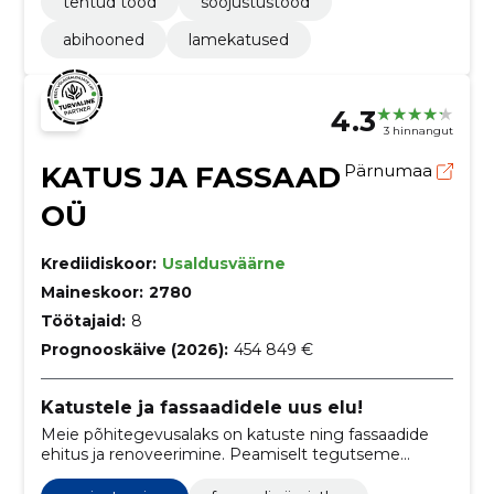
tehtud tööd
soojustustööd
abihooned
lamekatused
4.3
3 hinnangut
KATUS JA FASSAAD
Pärnumaa
OÜ
Krediidiskoor:
Usaldusväärne
Maineskoor:
2780
Töötajaid:
8
Prognooskäive (2026):
454 849 €
Katustele ja fassaadidele uus elu!
Meie põhitegevusalaks on katuste ning fassaadide
ehitus ja renoveerimine. Peamiselt tegutseme
Pärnumaal, Läänemaal ning Saaremaal.