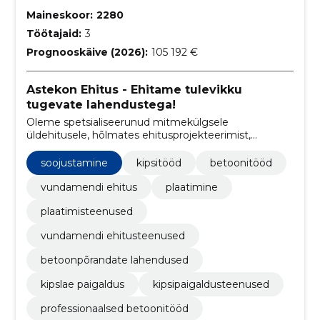
Maineskoor:
2280
Töötajaid:
3
Prognooskäive (2026):
105 192 €
Astekon Ehitus - Ehitame tulevikku
tugevate lahendustega!
Oleme spetsialiseerunud mitmekülgsele
üldehitusele, hõlmates ehitusprojekteerimist,
ehitustöid ning renoveerimis- ja remonditeenuseid.
soojustamine
kipsitööd
betoonitööd
vundamendi ehitus
plaatimine
plaatimisteenused
vundamendi ehitusteenused
betoonpõrandate lahendused
kipslae paigaldus
kipsipaigaldusteenused
professionaalsed betoonitööd