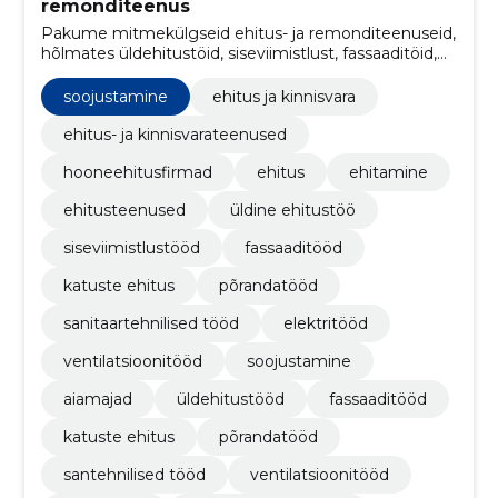
remonditeenus
Pakume mitmekülgseid ehitus- ja remonditeenuseid,
hõlmates üldehitustöid, siseviimistlust, fassaaditöid,
katuste ehitust, põrandatöid, santehnilisi töid,
elektritöid ja renoveerimist.
soojustamine
ehitus ja kinnisvara
ehitus- ja kinnisvarateenused
hooneehitusfirmad
ehitus
ehitamine
ehitusteenused
üldine ehitustöö
siseviimistlustööd
fassaaditööd
katuste ehitus
põrandatööd
sanitaartehnilised tööd
elektritööd
ventilatsioonitööd
soojustamine
aiamajad
üldehitustööd
fassaaditööd
katuste ehitus
põrandatööd
santehnilised tööd
ventilatsioonitööd