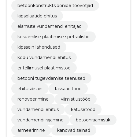
betoonkonstruktsioonide töövõtjad
kipsplaatide ehitus
elamute vundamendi ehitajad
keraamilise plaatimise spetsialistid
kipssein lahendused
kodu vundamendi ehitus
eritellimusel plaatimistöö
betooni tugevdamise teenused
ehitusdisain
fassaaditööd
renoveerimine
viimistlustööd
vundamendi ehitus
katusetööd
vundamendi rajamine
betoonraamistik
armeerimine
kandvad seinad