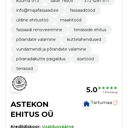
kuuma tn 3
saue 76505
372 5281 571
info@majafassaad.ee
fassaaditööd
üldine ehitustöö
maalritööd
fassaadi renoveerimine
terrasside ehitus
põrandate valamine
küttelahendused
vundamendi ja põrandate valamine
põranadakütte paigaldus
sisetööd
terrassid
5.0
1 hinnang
ASTEKON
Tartumaa
EHITUS OÜ
Krediidiskoor:
Usaldusväärne