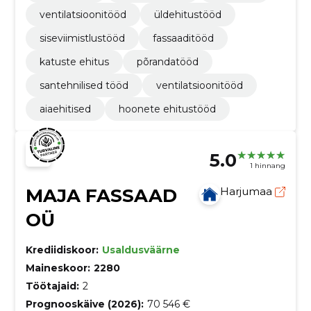
ventilatsioonitööd
üldehitustööd
siseviimistlustööd
fassaaditööd
katuste ehitus
põrandatööd
santehnilised tööd
ventilatsioonitööd
aiaehitised
hoonete ehitustööd
5.0
1 hinnang
MAJA FASSAAD
Harjumaa
OÜ
Krediidiskoor:
Usaldusväärne
Maineskoor:
2280
Töötajaid:
2
Prognooskäive (2026):
70 546 €