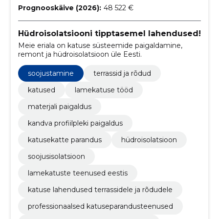
Prognooskäive (2026):
48 522 €
Hüdroisolatsiooni tipptasemel lahendused!
Meie eriala on katuse süsteemide paigaldamine,
remont ja hüdroisolatsioon üle Eesti.
soojustamine
terrassid ja rõdud
katused
lamekatuse tööd
materjali paigaldus
kandva profiilpleki paigaldus
katusekatte parandus
hüdroisolatsioon
soojusisolatsioon
lamekatuste teenused eestis
katuse lahendused terrassidele ja rõdudele
professionaalsed katuseparandusteenused