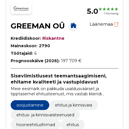
5.0
1 hinnang
GREEMAN OÜ
Läänemaa
Krediidiskoor:
Riskantne
Maineskoor:
2790
Töötajaid:
6
Prognooskäive (2026):
197 709 €
Siseviimistlusest teemantsaagimiseni,
ehitame kvaliteeti ja vastupidavust
Meie eesmärk on pakkuda usaldusväärset ja
tipptasemel ehitusteenust, mis vastab kliendi
ootustele.
soojustamine
ehitus ja kinnisvara
ehitus- ja kinnisvarateenused
hooneehitusfirmad
ehitus