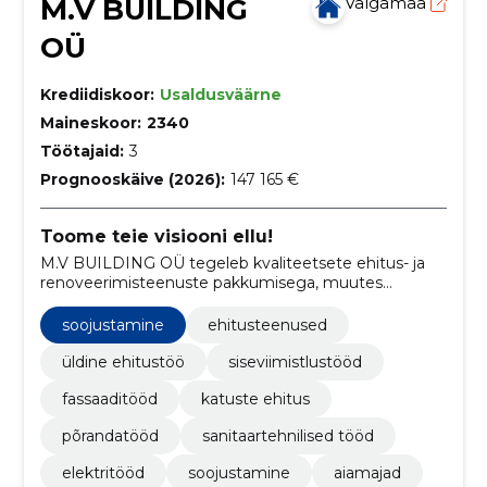
M.V BUILDING
Valgamaa
OÜ
Krediidiskoor:
Usaldusväärne
Maineskoor:
2340
Töötajaid:
3
Prognooskäive (2026):
147 165 €
Toome teie visiooni ellu!
M.V BUILDING OÜ tegeleb kvaliteetsete ehitus- ja
renoveerimisteenuste pakkumisega, muutes
klientide unistused reaalsuseks.
soojustamine
ehitusteenused
üldine ehitustöö
siseviimistlustööd
fassaaditööd
katuste ehitus
põrandatööd
sanitaartehnilised tööd
elektritööd
soojustamine
aiamajad