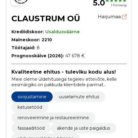
5.0
1 hinnang
CLAUSTRUM OÜ
Harjumaa
Krediidiskoor:
Usaldusväärne
Maineskoor:
2210
Töötajaid:
8
Prognooskäive (2026):
47 678 €
Kvaliteetne ehitus - tuleviku kodu alus!
Meie oleme üldehitusega tegelev ettevõte, kelle
eesmärgiks on pakkuda klientidele parimat
võimalikku teenust. Oleme spetsialiseerunud
kvaliteetse ja vastupidava ehitustöö teostamisele,
soojustamine
uuselamute ehitus
mis vastab kliendi soovidele ja vajadustele.
katusetööd
renoveerimine ja restaureerimine
fassaaditööd
akende ja uste paigaldus