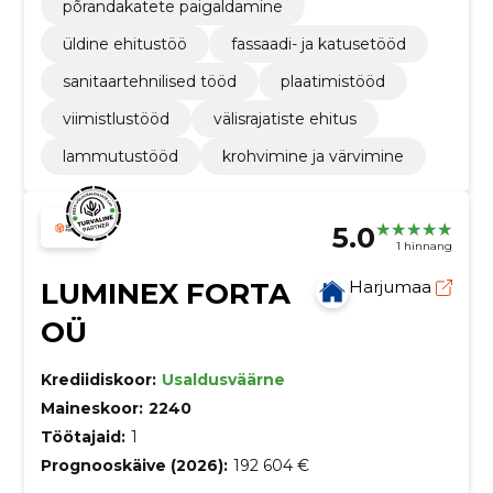
põrandakatete paigaldamine
üldine ehitustöö
fassaadi- ja katusetööd
sanitaartehnilised tööd
plaatimistööd
viimistlustööd
välisrajatiste ehitus
lammutustööd
krohvimine ja värvimine
5.0
1 hinnang
LUMINEX FORTA
Harjumaa
OÜ
Krediidiskoor:
Usaldusväärne
Maineskoor:
2240
Töötajaid:
1
Prognooskäive (2026):
192 604 €