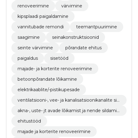
renoveerimine
värvimine
kipsplaadi paigaldamine
vannitubade remondi
teemantpuurimine
saagimine
seinakonstruktsioonid
seinte värvimine
põrandate ehitus
paigaldus
sisetööd
majade- ja korterite renoveerimine
betoonpõrandate lõikamine
elektrikaablite/-pistikupesade
ventilatsiooni-, vee- ja kanalisatsioonikanalite sis
se saagimine ja puurimine
akna-, uste- jt avade lõikamist ja nende sildamin
e
ehitustööd
majade ja korterite renoveerimine