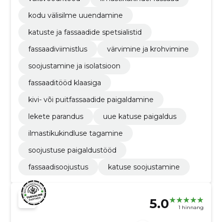
kodu välisilme uuendamine
katuste ja fassaadide spetsialistid
fassaadiviimistlus
värvimine ja krohvimine
soojustamine ja isolatsioon
fassaaditööd klaasiga
kivi- või puitfassaadide paigaldamine
lekete parandus
uue katuse paigaldus
ilmastikukindluse tagamine
soojustuse paigaldustööd
fassaadisoojustus
katuse soojustamine
5.0
1 hinnang