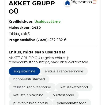
AKKET GRUPP
Jõgevamaa
OÜ
Krediidiskoor:
Usaldusväärne
Maineskoor:
2430
Töötajaid:
5
Prognooskäive (2026):
237 982 €
Ehitus, mida saab usaldada!
AKKET GRUPP OÜ tegeleb ehitus- ja
renoveerimisteenustega, pakkudes kvaliteetseid
lahendusi fassaadide renoveerimisel,
katusekattetöödel, puitfassaadide ehitamisel ning
soojustamine
ehitus ja renoveerimine
üldiste ehitus- ja remonttöödega.
hooneehitusfirmad
fassaadi renoveerimine
katusekattetööd
katuste ehitamine
puitfassaadid
puitkarkasside ehitus
põrandakattetööd