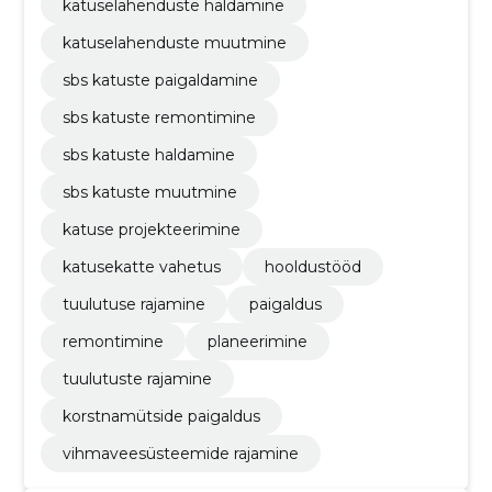
katuselahenduste haldamine
katuselahenduste muutmine
sbs katuste paigaldamine
sbs katuste remontimine
sbs katuste haldamine
sbs katuste muutmine
katuse projekteerimine
katusekatte vahetus
hooldustööd
tuulutuse rajamine
paigaldus
remontimine
planeerimine
tuulutuste rajamine
korstnamütside paigaldus
vihmaveesüsteemide rajamine