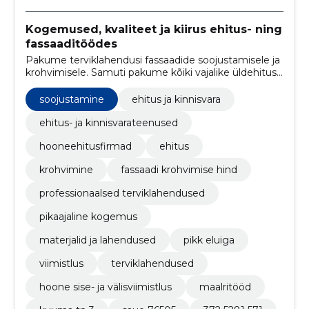
Kogemused, kvaliteet ja kiirus ehitus- ning
fassaaditöödes
Pakume terviklahendusi fassaadide soojustamisele ja
krohvimisele. Samuti pakume kõiki vajalike üldehitus-
ja siseviimistlustöid.
soojustamine
ehitus ja kinnisvara
ehitus- ja kinnisvarateenused
hooneehitusfirmad
ehitus
krohvimine
fassaadi krohvimise hind
professionaalsed terviklahendused
pikaajaline kogemus
materjalid ja lahendused
pikk eluiga
viimistlus
terviklahendused
hoone sise- ja välisviimistlus
maalritööd