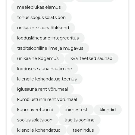
meeleolukas elamus
tõhus soojusisolatsioon
unikaalne saunaõhkkond
looduslähedane integreeritus
traditsiooniline ilme ja mugavus
unikaalne kogemus
kvaliteetsed saunad
looduses sauna nautimine
kliendile kohandatud teenus
iglusauna rent võrumaal
kümblustünni rent võrumaal
kuumaveetünnid
inimestest
kliendid
soojusisolatsioon
traditsiooniline
kliendile kohandatud
teenindus