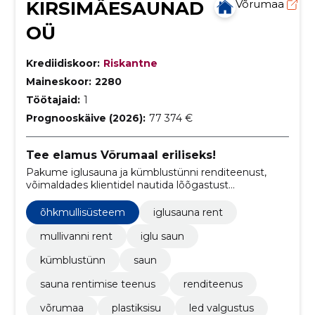
KIRSIMÄESAUNAD
Võrumaa
OÜ
Krediidiskoor:
Riskantne
Maineskoor:
2280
Töötajaid:
1
Prognooskäive (2026):
77 374 €
Tee elamus Võrumaal eriliseks!
Pakume iglusauna ja kümblustünni renditeenust,
võimaldades klientidel nautida lõõgastust
looduskaunis keskkonnas Võrumaal.
õhkmullisüsteem
iglusauna rent
mullivanni rent
iglu saun
kümblustünn
saun
sauna rentimise teenus
renditeenus
võrumaa
plastiksisu
led valgustus