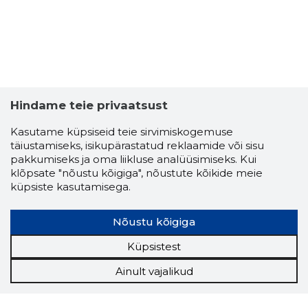
Hindame teie privaatsust
Kasutame küpsiseid teie sirvimiskogemuse
täiustamiseks, isikupärastatud reklaamide või sisu
pakkumiseks ja oma liikluse analüüsimiseks. Kui
klõpsate "nõustu kõigiga", nõustute kõikide meie
küpsiste kasutamisega.
Nõustu kõigiga
Küpsistest
Ainult vajalikud