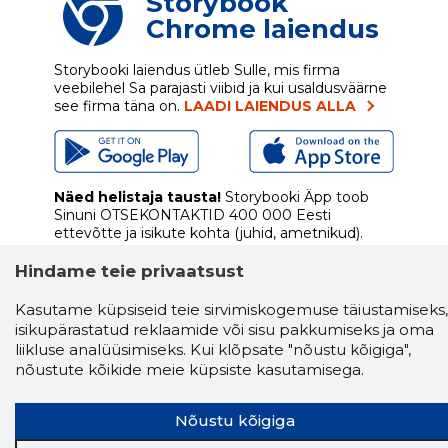
Storybook
Chrome laiendus
Storybooki laiendus ütleb Sulle, mis firma
veebilehel Sa parajasti viibid ja kui usaldusväärne
see firma täna on.
LAADI LAIENDUS ALLA
Näed helistaja tausta!
Storybooki Äpp toob
Sinuni
OTSEKONTAKTID
400 000 Eesti
ettevõtte ja isikute kohta (juhid, ametnikud).
Andmed on rikastatud maksevõime ja
finantsinfoga.
Hindame teie privaatsust
Kasutame küpsiseid teie sirvimiskogemuse täiustamiseks,
isikupärastatud reklaamide või sisu pakkumiseks ja oma
liikluse analüüsimiseks. Kui klõpsate "nõustu kõigiga",
Tööriistad
nõustute kõikide meie küpsiste kasutamisega.
Sooduspakkumised
Hanked
Nõustu kõigiga
Tööturg