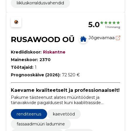
liikluskorraldusvahendid
5.0
1 hinnang
RUSAWOOD OÜ
Jõgevamaa
Krediidiskoor:
Riskantne
Maineskoor:
2370
Töötajaid:
1
Prognooskäive (2026):
72 520 €
Kaevame kvaliteetselt ja professionaalselt!
Pakume täisteenust alates müüritöödest ja
tänavakivide paigaldusest kuni kaablitrasside
kaevamise ja kaevetöödeni.
renditeenus
kaevetööd
fassaadimüüri ladumine