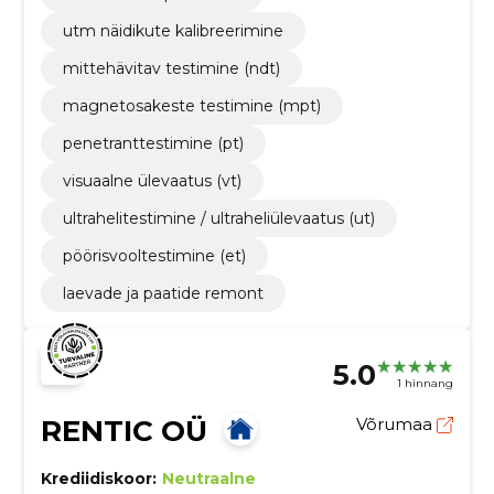
utm näidikute kalibreerimine
mittehävitav testimine (ndt)
magnetosakeste testimine (mpt)
penetranttestimine (pt)
visuaalne ülevaatus (vt)
ultrahelitestimine / ultraheliülevaatus (ut)
pöörisvooltestimine (et)
laevade ja paatide remont
5.0
1 hinnang
RENTIC OÜ
Võrumaa
Krediidiskoor:
Neutraalne