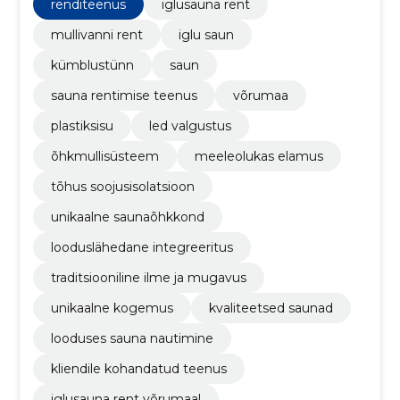
renditeenus
iglusauna rent
mullivanni rent
iglu saun
kümblustünn
saun
sauna rentimise teenus
võrumaa
plastiksisu
led valgustus
õhkmullisüsteem
meeleolukas elamus
tõhus soojusisolatsioon
unikaalne saunaõhkkond
looduslähedane integreeritus
traditsiooniline ilme ja mugavus
unikaalne kogemus
kvaliteetsed saunad
looduses sauna nautimine
kliendile kohandatud teenus
iglusauna rent võrumaal