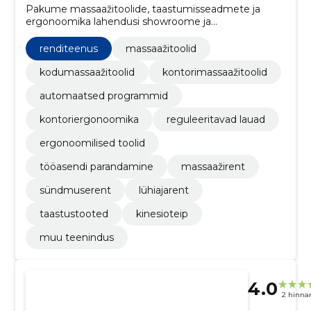
Pakume massaažitoolide, taastumisseadmete ja
ergonoomika lahendusi showroome ja
renditeenusega. Aitame vähendada töövalusid,
toetada taastumist ja vähendada osturiske.
renditeenus
massaažitoolid
kodumassaažitoolid
kontorimassaažitoolid
automaatsed programmid
kontoriergonoomika
reguleeritavad lauad
ergonoomilised toolid
tööasendi parandamine
massaažirent
sündmuserent
lühiajarent
taastustooted
kinesioteip
muu teenindus
4.0
2 hinna