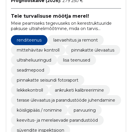
Prognooskäive (2026):
279 250 €
Teie turvalisuse mõõtja merel!
Meie peamiseks tegevuseks on kerestruktuuride
paksuse ultrahelimõõtmine, mida on tarvis
perioodiliselt teostada kereuuringute jaoks, mida
viivad läbi klassifitseerimisühingute
renditeenus
laevaehitus ja remont
uurimisprogrammid.
mittehävitav kontroll
pinnakatte ülevaatus
ultraheliuuringud
lisa teenused
seadmepood
pinnakatte seisundi fotoraport
lekkekontroll
ankruketi kalibreerimine
terase ülevaatus ja parandustööde juhendamine
köisligipääs / ronimine
parvuuring
keevitus- ja merelaevade parandustööd
süvendite inspektsioon