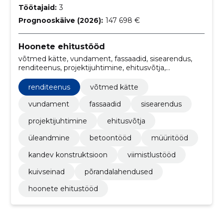
Töötajaid:
3
Prognooskäive (2026):
147 698 €
Hoonete ehitustööd
võtmed kätte, vundament, fassaadid, sisearendus,
renditeenus, projektijuhtimine, ehitusvõtja,
Üleandmine, betoontööd, müüritööd
renditeenus
võtmed kätte
vundament
fassaadid
sisearendus
projektijuhtimine
ehitusvõtja
üleandmine
betoontööd
müüritööd
kandev konstruktsioon
viimistlustööd
kuivseinad
põrandalahendused
hoonete ehitustööd