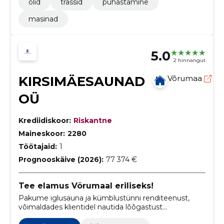
õlid
trassid
puhastamine
masinad
5.0
2 hinnangut
KIRSIMÄESAUNAD
Võrumaa
OÜ
Krediidiskoor:
Riskantne
Maineskoor:
2280
Töötajaid:
1
Prognooskäive (2026):
77 374 €
Tee elamus Võrumaal eriliseks!
Pakume iglusauna ja kümblustünni renditeenust,
võimaldades klientidel nautida lõõgastust
looduskaunis keskkonnas Võrumaal.