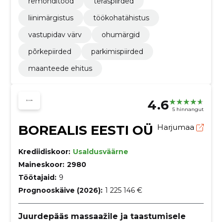
remonditööd
teraspiirded
liinimärgistus
töökohatähistus
vastupidav värv
ohumärgid
põrkepiirded
parkimispiirded
maanteede ehitus
4.6
5 hinnangut
BOREALIS EESTI OÜ
Harjumaa
Krediidiskoor:
Usaldusväärne
Maineskoor:
2980
Töötajaid:
9
Prognooskäive (2026):
1 225 146 €
Juurdepääs massaažile ja taastumisele