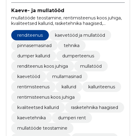
Kaeve- ja mullatööd
mullatööde teostamine, rentimisteenus koos juhiga,
kvaliteetsed kallurid, rasketehnika haagised,
kaevetehnika, dumperi rent, Ööpäevaringne
kättesaadavus, Klienditeenindus, Koolitused,
renditeenus
kaevetööd ja mullatööd
kalluriteenus
pinnasemasinad
tehnika
dumper kallurid
dumperteenus
renditeenus koos juhiga
mullatööd
kaevetööd
mullamasinad
rentimisteenus
kallurid
kalluriteenus
rentimisteenus koos juhiga
kvaliteetsed kallurid
rasketehnika haagised
kaevetehnika
dumperi rent
mullatööde teostamine