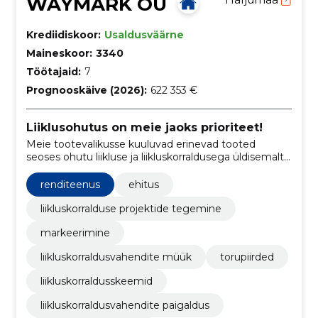
WAYMARK OÜ
Krediidiskoor:
Usaldusväärne
Maineskoor:
3340
Töötajaid:
7
Prognooskäive (2026):
622 353 €
Liiklusohutus on meie jaoks prioriteet!
Meie tootevalikusse kuuluvad erinevad tooted
seoses ohutu liikluse ja liikluskorraldusega üldisemalt.
Samuti teostame kõikide pakutavate toodete
paigaldust.
renditeenus
ehitus
liikluskorralduse projektide tegemine
markeerimine
liikluskorraldusvahendite müük
torupiirded
liikluskorraldusskeemid
liikluskorraldusvahendite paigaldus