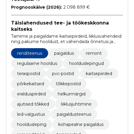
Prognooskäive (2026):
2 098 899 €
Täislahendused tee- ja töökeskkonna
kaitseks
Tarnime ja paigaldame kaitsepiirdeid, liiklusvahendeid
ning pakume hooldust, et vähendada õnnetusi ja
kaitsta infrastruktuuri.
renditeenus
paigaldus
remont
regulaarne hooldus
hoolduslepingud
teraspostid
pvc-postid
kaitsepiirded
põrkekaitsed
tõkkepostid
eralduspiirded
helkurmärgid
ajutised tõkked
liiklusjuhtimine
led-valgustus
paigaldusteenus
hooldusleping
kohapealne paigaldus