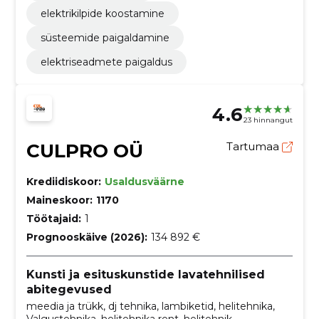
elektrikilpide koostamine
süsteemide paigaldamine
elektriseadmete paigaldus
4.6
23 hinnangut
CULPRO OÜ
Tartumaa
Krediidiskoor:
Usaldusväärne
Maineskoor:
1170
Töötajaid:
1
Prognooskäive (2026):
134 892 €
Kunsti ja esituskunstide lavatehnilised
abitegevused
meedia ja trükk, dj tehnika, lambiketid, helitehnika,