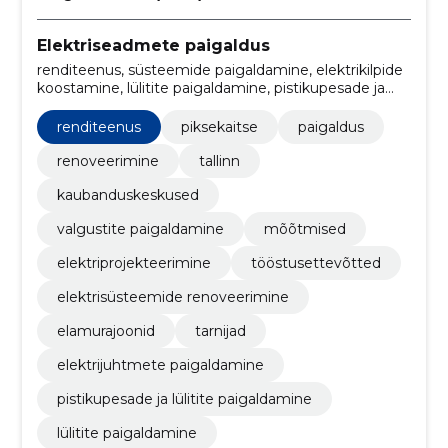
Elektriseadmete paigaldus
renditeenus, süsteemide paigaldamine, elektrikilpide
koostamine, lülitite paigaldamine, pistikupesade ja
lülitite paigaldamine, Elektrijuhtmete paigaldamine,
tarnijad, elamurajoonid, elektrisüsteemide
renditeenus
piksekaitse
paigaldus
renoveerimine, Piksekaitse
renoveerimine
tallinn
kaubanduskeskused
valgustite paigaldamine
mõõtmised
elektriprojekteerimine
tööstusettevõtted
elektrisüsteemide renoveerimine
elamurajoonid
tarnijad
elektrijuhtmete paigaldamine
pistikupesade ja lülitite paigaldamine
lülitite paigaldamine