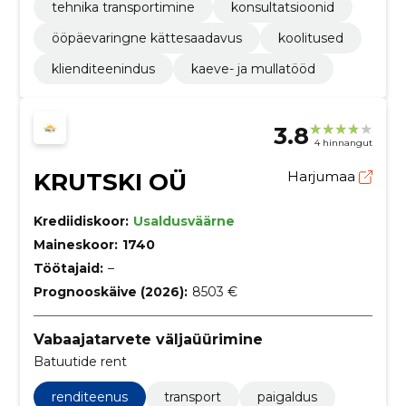
tehnika transportimine
konsultatsioonid
ööpäevaringne kättesaadavus
koolitused
klienditeenindus
kaeve- ja mullatööd
3.8
4 hinnangut
KRUTSKI OÜ
Harjumaa
Krediidiskoor:
Usaldusväärne
Maineskoor:
1740
Töötajaid:
–
Prognooskäive (2026):
8503 €
Vabaajatarvete väljaüürimine
Batuutide rent
renditeenus
transport
paigaldus