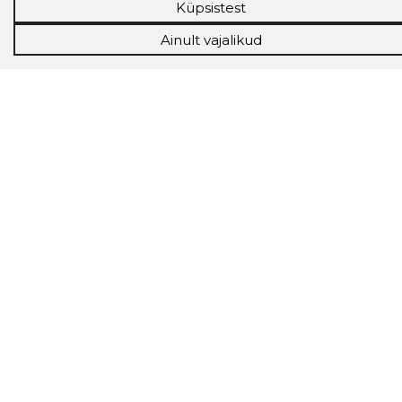
Sihtkliendid
Küpsistest
Rakendused
Ainult vajalikud
Lisavõimalused
Inforegister
Krediidihaldus
Raportid
Müügihaldus CRM
API
Ettevõttest
Grupist
Kontakt
Liitu meiega
Uudised
KKK
Telli Storybooki nipikiri
Saadame Sulle kasulikke nippe, kuidas saad
Storybooki võimalused enda kasuks tööle
panna!