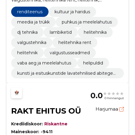
Valgustehnika, helitehnika rent, helitehnik,
valgustusseadmed, vaba aeg ja meelelahutus,
helipuldid
renditeenus
kultuur ja haridus
meedia ja trükk
puhkus ja meelelahutus
dj tehnika
lambiketid
helitehnika
valgustehnika
helitehnika rent
helitehnik
valgustusseadmed
vaba aeg ja meelelahutus
helipuldid
kunsti ja esituskunstide lavatehnilised abitegev
used
0.0
0 hinnangut
RAKT EHITUS OÜ
Harjumaa
Krediidiskoor:
Riskantne
Maineskoor:
-9411