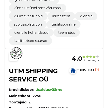
kümblustünni rent võrumaal
kuumaveetünnid
inimestest
kliendid
soojusisolatsioon
traditsiooniline
kliendile kohandatud
teenindus
kvaliteetsed saunad
4.0
5 hinnangut
UTM SHIPPING
Harjumaa
SERVICE OÜ
Krediidiskoor:
Usaldusväärne
Maineskoor:
2250
Töötajaid:
2