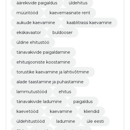
äärekivide paigaldus
üldehitus
müüritööd
kaevemasinate rent
aukude kaevamine
kaablitrassi kaevamine
ekskavaator
buldooser
üldine ehitustöö
tänavakivide paigaldamine
ehitusjooniste koostamine
torustike kaevamine ja lahtivõtmine
alade taastamine ja puhastamine
lammutustööd
ehitus
tänavakivide ladumine
paigaldus
kaevetööd
kaevamine
kliendid
üldehitustööd
ladumine
üle eesti