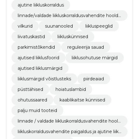
ajutine liikluskorraldus
linnade/valdade liikluskorraldusvahendite hooldu
s
vilkurid
suunanooled
liikluspeeglid
liivatuskastid
liikluskünnised
parkimistõkendid
reguleerija sauad
ajutised liiklusfoorid
liiklusohutuse märgid
ajutised liiklusmärgid
liiklusmärgid võistlusteks
piirdeaiad
püsttähised
hoiatuslambid
ohutussaared
kaablikaitse künnised
palju muid tooteid
linnade / valdade liikluskorraldusvahendite hoold
us
liikluskorraldusvahendite paigaldus ja ajutine liikl
uskorraldus