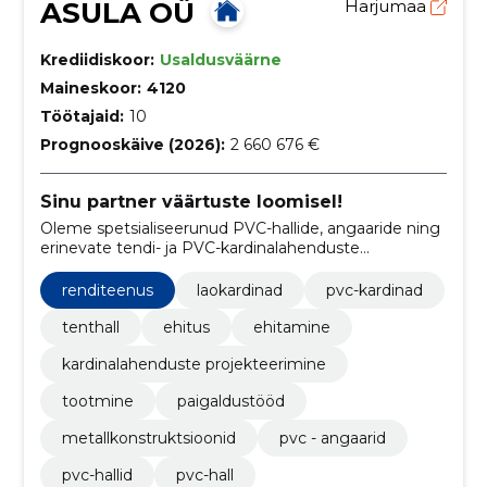
ASULA OÜ
Harjumaa
Krediidiskoor:
Usaldusväärne
Maineskoor:
4120
Töötajaid:
10
Prognooskäive (2026):
2 660 676 €
Sinu partner väärtuste loomisel!
Oleme spetsialiseerunud PVC-hallide, angaaride ning
erinevate tendi- ja PVC-kardinalahenduste
väljatöötamisele, valmistamisele ja paigaldamisele.
renditeenus
laokardinad
pvc-kardinad
tenthall
ehitus
ehitamine
kardinalahenduste projekteerimine
tootmine
paigaldustööd
metallkonstruktsioonid
pvc - angaarid
pvc-hallid
pvc-hall