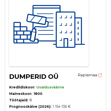
DUMPERID OÜ
Raplamaa
Krediidiskoor:
Usaldusväärne
Maineskoor:
1800
Töötajaid:
8
Prognooskäive (2026):
1 154 136 €