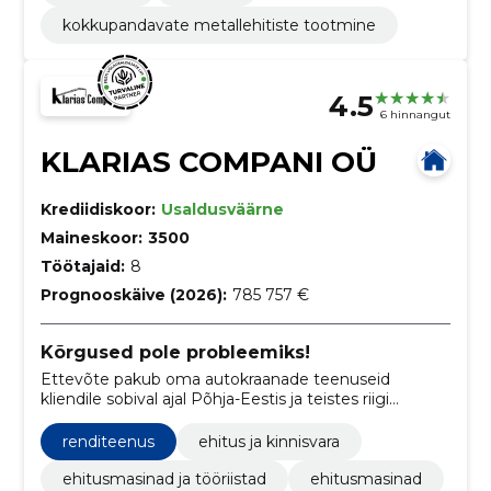
kokkupandavate metallehitiste tootmine
4.5
6 hinnangut
KLARIAS COMPANI OÜ
Krediidiskoor:
Usaldusväärne
Maineskoor:
3500
Töötajaid:
8
Prognooskäive (2026):
785 757 €
Kõrgused pole probleemiks!
Ettevõte pakub oma autokraanade teenuseid
kliendile sobival ajal Põhja-Eestis ja teistes riigi
piirkondades, kus kvalifitseeritud töölised on
huvitatud korrektsete montaažitööde teostamisest,
renditeenus
ehitus ja kinnisvara
mis on kooskõlas kõigi ohutusnõuetega
ehitusmasinad ja tööriistad
ehitusmasinad