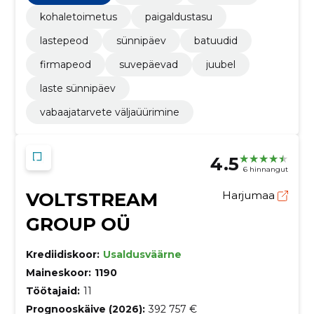
kohaletoimetus
paigaldustasu
lastepeod
sünnipäev
batuudid
firmapeod
suvepäevad
juubel
laste sünnipäev
vabaajatarvete väljaüürimine
4.5
6 hinnangut
VOLTSTREAM
Harjumaa
GROUP OÜ
Krediidiskoor:
Usaldusväärne
Maineskoor:
1190
Töötajaid:
11
Prognooskäive (2026):
392 757 €