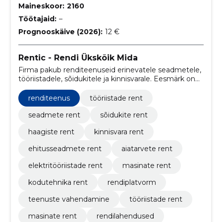
Maineskoor:
2160
Töötajaid:
–
Prognooskäive (2026):
12 €
Rentic - Rendi Ükskõik Mida
Firma pakub renditeenuseid erinevatele seadmetele,
tööriistadele, sõidukitele ja kinnisvarale. Eesmärk on
pakkuda klientidele taskukohast ja lihtsat võimalust
vajalike asjade ajutiseks kasutamiseks.
renditeenus
tööriistade rent
seadmete rent
sõidukite rent
haagiste rent
kinnisvara rent
ehitusseadmete rent
aiatarvete rent
elektritööriistade rent
masinate rent
kodutehnika rent
rendiplatvorm
teenuste vahendamine
tööriistade rent
masinate rent
rendilahendused