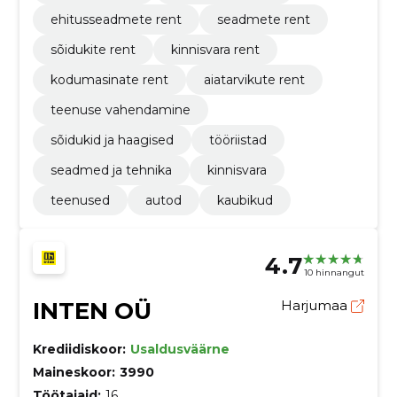
ehitusseadmete rent
seadmete rent
sõidukite rent
kinnisvara rent
kodumasinate rent
aiatarvikute rent
teenuse vahendamine
sõidukid ja haagised
tööriistad
seadmed ja tehnika
kinnisvara
teenused
autod
kaubikud
4.7
10 hinnangut
INTEN OÜ
Harjumaa
Krediidiskoor:
Usaldusväärne
Maineskoor:
3990
Töötajaid:
16