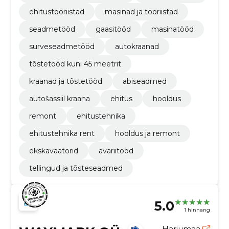
ehitustööriistad
masinad ja tööriistad
seadmetööd
gaasitööd
masinatööd
surveseadmetööd
autokraanad
tõstetööd kuni 45 meetrit
kraanad ja tõstetööd
abiseadmed
autošassiil kraana
ehitus
hooldus
remont
ehitustehnika
ehitustehnika rent
hooldus ja remont
ekskavaatorid
avariitööd
tellingud ja tõsteseadmed
5.0
1 hinnang
Harjumaa