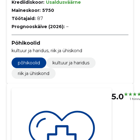
Krediidiskoor:
Usaldusväärne
Maineskoor:
5750
Töötajaid:
87
Prognooskäive (2026):
–
Põhikoolid
kultuur ja haridus, riik ja ühiskond
põhikoolid
kultuur ja haridus
riik ja ühiskond
5.0
1 hin