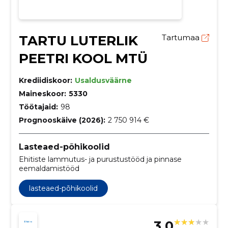
TARTU LUTERLIK
Tartumaa
PEETRI KOOL MTÜ
Krediidiskoor:
Usaldusväärne
Maineskoor:
5330
Töötajaid:
98
Prognooskäive (2026):
2 750 914 €
Lasteaed-põhikoolid
Ehitiste lammutus- ja purustustööd ja pinnase
eemaldamistööd
lasteaed-põhikoolid
3.0