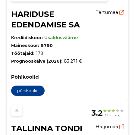
HARIDUSE
Tartumaa
EDENDAMISE SA
Krediidiskoor:
Usaldusväärne
Maineskoor:
9790
Töötajaid:
178
Prognooskäive (2026):
83 271 €
Põhikoolid
põhikoolid
3.2
5 hinnangut
TALLINNA TONDI
Harjumaa