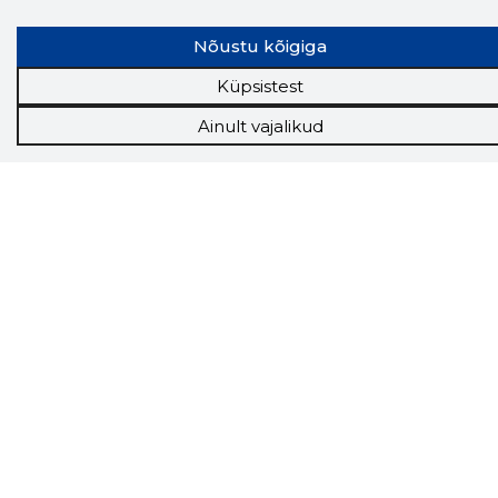
Tööriistad
Nõustu kõigiga
Sooduspakkumised
Hanked
Küpsistest
Tööturg
Sihtkliendid
Ainult vajalikud
Rakendused
Lisavõimalused
Inforegister
Krediidihaldus
Raportid
Müügihaldus CRM
API
Ettevõttest
Grupist
Kontakt
Liitu meiega
Uudised
KKK