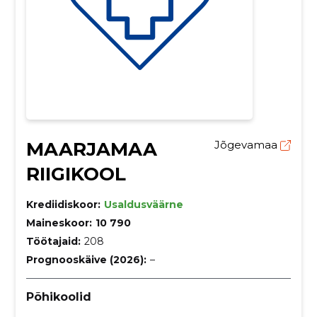
MAARJAMAA
Jõgevamaa
RIIGIKOOL
Krediidiskoor:
Usaldusväärne
Maineskoor:
10 790
Töötajaid:
208
Prognooskäive (2026):
–
Põhikoolid