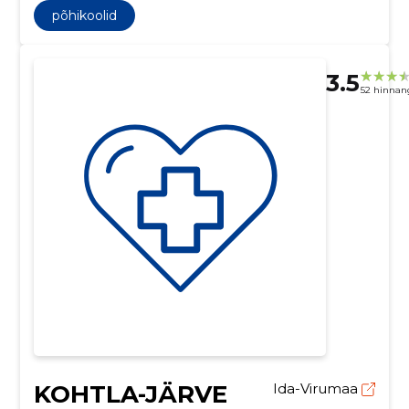
põhikoolid
3.5
52 hinnan
KOHTLA-JÄRVE
Ida-Virumaa