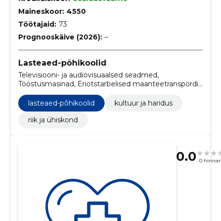
Maineskoor:
4550
Töötajaid:
73
Prognooskäive (2026):
–
Lasteaed-põhikoolid
Televisiooni- ja audiovisuaalsed seadmed,
Tööstusmasinad, Eriotstarbelised maanteetranspordi
reisijateveoteenused, Transporditeenused
(v.a jäätmetransport), põrandapuhastusmasinad,
lasteaed-põhikoolid
kultuur ja haridus
Reisiteenused, Kontorimasinad ja arvutid, nende
seadmed ja tarvikud, v.a mööbel ja tarkvarapaketid,
riik ja ühiskond
Mootorsõidukid 10 ja enama inimese veoks,
Sõiduplaaniväline reisijatevedu, koolimööbel
0.0
0 hinna