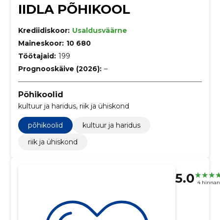
IIDLA PÕHIKOOL
Krediidiskoor:
Usaldusväärne
Maineskoor:
10 680
Töötajaid:
199
Prognooskäive (2026):
–
Põhikoolid
kultuur ja haridus, riik ja ühiskond
põhikoolid
kultuur ja haridus
riik ja ühiskond
5.0
4 hinna