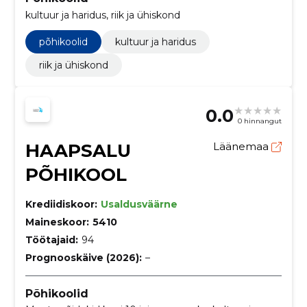
kultuur ja haridus, riik ja ühiskond
põhikoolid
kultuur ja haridus
riik ja ühiskond
0.0
0 hinnangut
HAAPSALU
Läänemaa
PÕHIKOOL
Krediidiskoor:
Usaldusväärne
Maineskoor:
5410
Töötajaid:
94
Prognooskäive (2026):
–
Põhikoolid