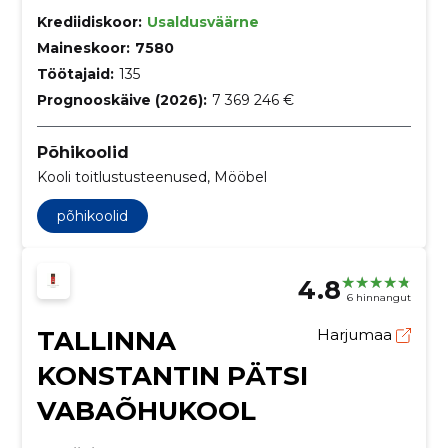
Krediidiskoor:
Usaldusväärne
Maineskoor:
7580
Töötajaid:
135
Prognooskäive (2026):
7 369 246 €
Põhikoolid
Kooli toitlustusteenused, Mööbel
põhikoolid
4.8
6 hinnangut
TALLINNA
Harjumaa
KONSTANTIN PÄTSI
VABAÕHUKOOL