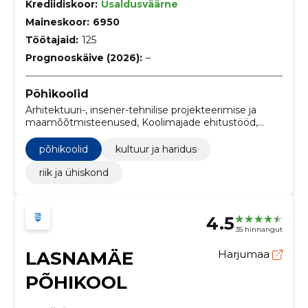
Krediidiskoor:
Usaldusväärne
Maineskoor:
6950
Töötajaid:
125
Prognooskäive (2026):
–
Põhikoolid
Arhitektuuri-, insener-tehnilise projekteerimise ja
maamõõtmisteenused, Koolimajade ehitustööd,
Kooli toitlustusteenused, Mootorsõidukid kuni 10
inimese veoks, Koolitusvahendid ja -seadmed, kultuur
põhikoolid
kultuur ja haridus
ja haridus, riik ja ühiskond
riik ja ühiskond
4.5
35 hinnangut
LASNAMÄE
Harjumaa
PÕHIKOOL