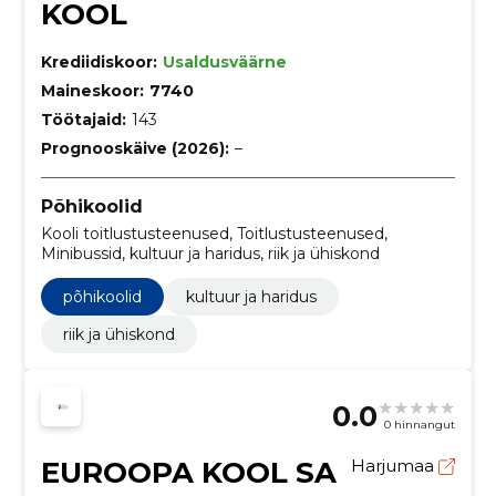
KOOL
Krediidiskoor:
Usaldusväärne
Maineskoor:
7740
Töötajaid:
143
Prognooskäive (2026):
–
Põhikoolid
Kooli toitlustusteenused, Toitlustusteenused,
Minibussid, kultuur ja haridus, riik ja ühiskond
põhikoolid
kultuur ja haridus
riik ja ühiskond
0.0
0 hinnangut
EUROOPA KOOL SA
Harjumaa