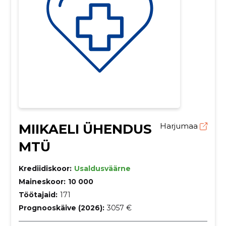
MIIKAELI ÜHENDUS
Harjumaa
MTÜ
Krediidiskoor:
Usaldusväärne
Maineskoor:
10 000
Töötajaid:
171
Prognooskäive (2026):
3057 €