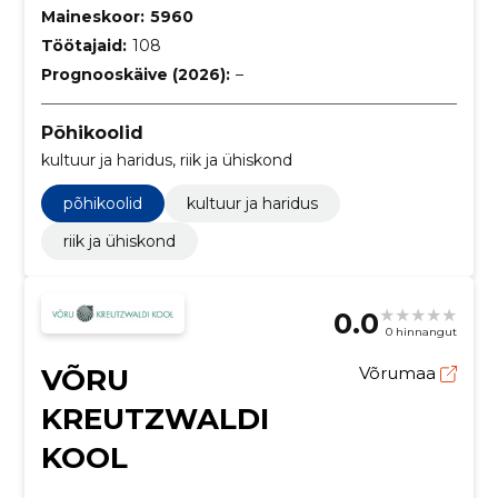
Maineskoor:
5960
Töötajaid:
108
Prognooskäive (2026):
–
Põhikoolid
kultuur ja haridus, riik ja ühiskond
põhikoolid
kultuur ja haridus
riik ja ühiskond
0.0
0 hinnangut
VÕRU
Võrumaa
KREUTZWALDI
KOOL