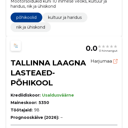
Mootorsõidukid kuni 10 inimese veoks, kultuur ja
haridus, riik ja ühiskond
põhikoolid
kultuur ja haridus
riik ja ühiskond
0.0
0 hinnangut
TALLINNA LAAGNA
Harjumaa
LASTEAED-
PÕHIKOOL
Krediidiskoor:
Usaldusväärne
Maineskoor:
5350
Töötajaid:
98
Prognooskäive (2026):
–