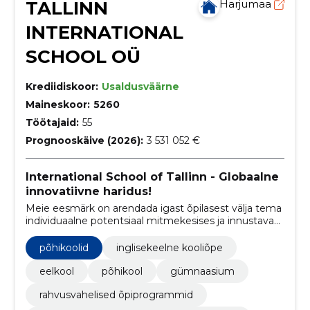
TALLINN
Harjumaa
INTERNATIONAL
SCHOOL OÜ
Krediidiskoor:
Usaldusväärne
Maineskoor:
5260
Töötajaid:
55
Prognooskäive (2026):
3 531 052 €
International School of Tallinn - Globaalne
innovatiivne haridus!
Meie eesmärk on arendada igast õpilasest välja tema
individuaalne potentsiaal mitmekesises ja innustavas
õpikeskkonnas, kus õpetatakse mitut võõrkeelt ning
tagatakse turvalised ja toetavad õppetingimused.
põhikoolid
inglisekeelne kooliõpe
eelkool
põhikool
gümnaasium
rahvusvahelised õpiprogrammid