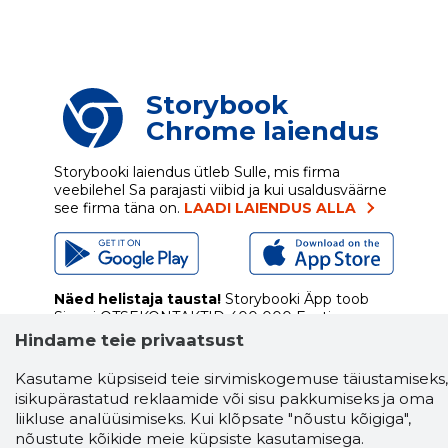
Storybook
Chrome laiendus
Storybooki laiendus ütleb Sulle, mis firma
veebilehel Sa parajasti viibid ja kui usaldusväärne
see firma täna on.
LAADI LAIENDUS ALLA
Näed helistaja tausta!
Storybooki Äpp toob
Sinuni
OTSEKONTAKTID
400 000 Eesti
ettevõtte ja isikute kohta (juhid, ametnikud).
Hindame teie privaatsust
Andmed on rikastatud maksevõime ja
finantsinfoga.
Kasutame küpsiseid teie sirvimiskogemuse täiustamiseks,
isikupärastatud reklaamide või sisu pakkumiseks ja oma
liikluse analüüsimiseks. Kui klõpsate "nõustu kõigiga",
nõustute kõikide meie küpsiste kasutamisega.