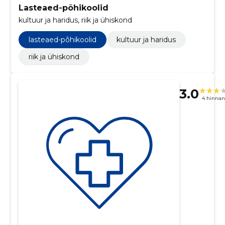
Lasteaed-põhikoolid
kultuur ja haridus, riik ja ühiskond
lasteaed-põhikoolid
kultuur ja haridus
riik ja ühiskond
3.0
4 hinna