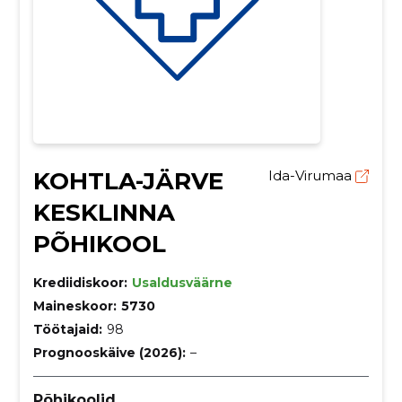
KOHTLA-JÄRVE
Ida-Virumaa
KESKLINNA
PÕHIKOOL
Krediidiskoor:
Usaldusväärne
Maineskoor:
5730
Töötajaid:
98
Prognooskäive (2026):
–
Põhikoolid