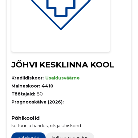
JÕHVI KESKLINNA KOOL
Krediidiskoor:
Usaldusväärne
Maineskoor:
4410
Töötajaid:
80
Prognooskäive (2026):
–
Põhikoolid
kultuur ja haridus, riik ja ühiskond
põhikoolid
kultuur ja haridus