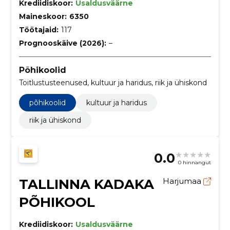
Krediidiskoor:
Usaldusväärne
Maineskoor:
6350
Töötajaid:
117
Prognooskäive (2026):
–
Põhikoolid
Toitlustusteenused, kultuur ja haridus, riik ja ühiskond
põhikoolid
kultuur ja haridus
riik ja ühiskond
0.0
0 hinnangut
TALLINNA KADAKA
Harjumaa
PÕHIKOOL
Krediidiskoor:
Usaldusväärne