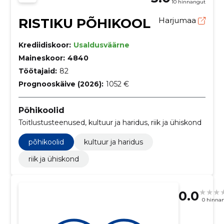
10 hinnangut
RISTIKU PÕHIKOOL
Harjumaa
Krediidiskoor:
Usaldusväärne
Maineskoor:
4840
Töötajaid:
82
Prognooskäive (2026):
1052 €
Põhikoolid
Toitlustusteenused, kultuur ja haridus, riik ja ühiskond
põhikoolid
kultuur ja haridus
riik ja ühiskond
0.0
0 hinna