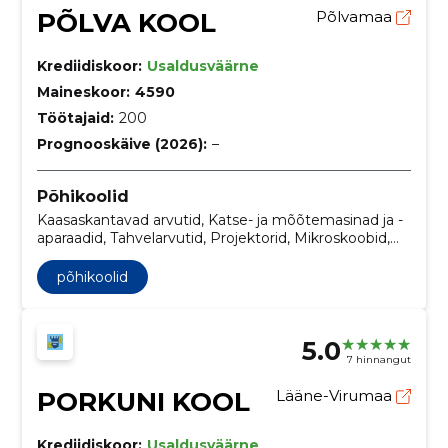
PÕLVA KOOL
Põlvamaa
Krediidiskoor:
Usaldusväärne
Maineskoor:
4590
Töötajaid:
200
Prognooskäive (2026):
–
Põhikoolid
Kaasaskantavad arvutid, Katse- ja mõõtemasinad ja -
aparaadid, Tahvelarvutid, Projektorid, Mikroskoobid,
Elektrilised kodumasinad, Keemilised reaktiivid,
Laboriseadmed, optika- ja täppisinstrumendid
põhikoolid
(v.a klaasid)
5.0
7 hinnangut
PORKUNI KOOL
Lääne-Virumaa
Krediidiskoor:
Usaldusväärne