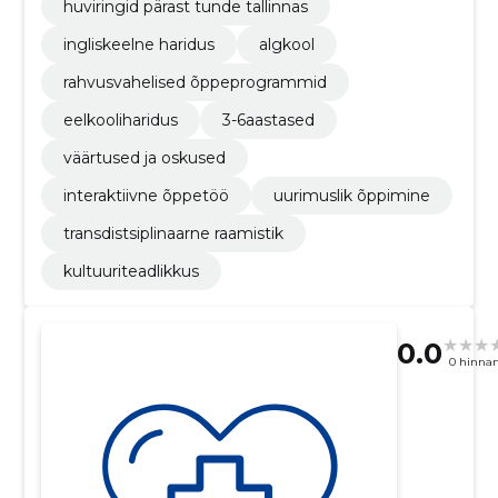
huviringid pärast tunde tallinnas
ingliskeelne haridus
algkool
rahvusvahelised õppeprogrammid
eelkooliharidus
3-6aastased
väärtused ja oskused
interaktiivne õppetöö
uurimuslik õppimine
transdistsiplinaarne raamistik
kultuuriteadlikkus
0.0
0 hinna