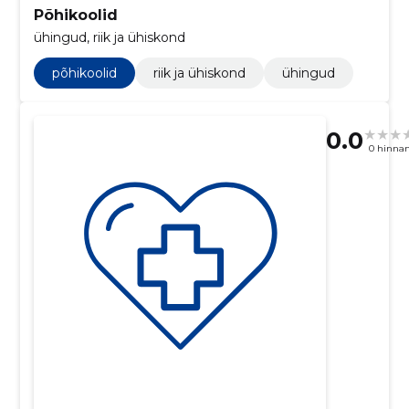
Põhikoolid
ühingud, riik ja ühiskond
põhikoolid
riik ja ühiskond
ühingud
0.0
0 hinna