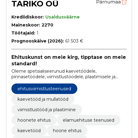
TARIKO OÜ
Pärnumaa
Krediidiskoor:
Usaldusväärne
Maineskoor:
2270
Töötajaid:
1
Prognooskäive (2026):
61 503 €
Ehituskunst on meie kirg, tipptase on meie
standard!
Oleme spetsialiseerunud kaevetöödele,
pinnasetöödele, viimistlustöödele, plaatimisele ja
hoonete ehitusele.
ehitusviimistlusteenused
kaevetööd ja mullatööd
viimistlustööd ja plaatimine
hoonete ehitus
elamuehituse teenused
kaevetööd
hoone ehitus