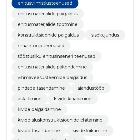
teenused, ehitusmaterjalide pakendamine,
ehitusviimistlusteenused
vihmaveesüsteemide paigaldus, pindade
tasandamine, aiandustööd
ehitusmaterjalide paigaldus
ehitusmaterjalide tootmine
konstruktsioonide paigaldus
sisekujundus
maaletooja teenused
tööstusliku ehitusinseneri teenused
ehitusmaterjalide pakendamine
vihmaveesüsteemide paigaldus
pindade tasandamine
aiandustööd
asfaltimine
kivide kraapimine
kivide paigaldamine
kivide aluskonstruktsioonide ehitamine
kivide tasandamine
kivide lõikamine