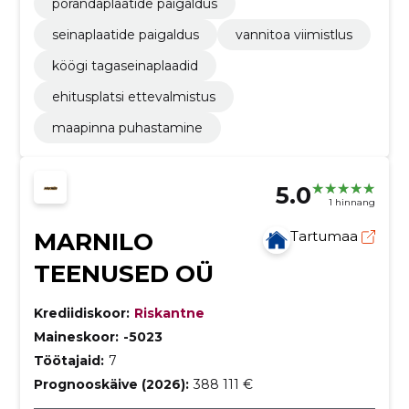
põrandaplaatide paigaldus
seinaplaatide paigaldus
vannitoa viimistlus
köögi tagaseinaplaadid
ehitusplatsi ettevalmistus
maapinna puhastamine
5.0
1 hinnang
MARNILO
Tartumaa
TEENUSED OÜ
Krediidiskoor:
Riskantne
Maineskoor:
-5023
Töötajaid:
7
Prognooskäive (2026):
388 111 €