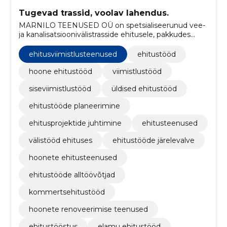
Tugevad trassid, voolav lahendus.
MARNILO TEENUSED OÜ on spetsialiseerunud vee-
ja kanalisatsioonivälistrasside ehitusele, pakkudes
kvaliteetseid ja vastupidavaid lahendusi kogu Eestis.
ehitusviimistlusteenused
ehitustööd
hoone ehitustööd
viimistlustööd
siseviimistlustööd
üldised ehitustööd
ehitustööde planeerimine
ehitusprojektide juhtimine
ehitusteenused
välistööd ehituses
ehitustööde järelevalve
hoonete ehitusteenused
ehitustööde alltöövõtjad
kommertsehitustööd
hoonete renoveerimise teenused
ehitustööstus
elamu ehitustööd