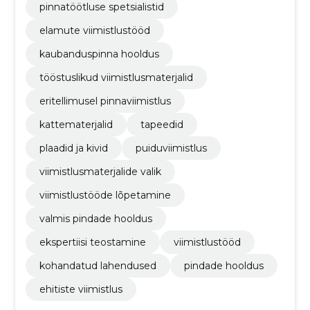
pinnatöötluse spetsialistid
elamute viimistlustööd
kaubanduspinna hooldus
tööstuslikud viimistlusmaterjalid
eritellimusel pinnaviimistlus
kattematerjalid
tapeedid
plaadid ja kivid
puiduviimistlus
viimistlusmaterjalide valik
viimistlustööde lõpetamine
valmis pindade hooldus
ekspertiisi teostamine
viimistlustööd
kohandatud lahendused
pindade hooldus
ehitiste viimistlus