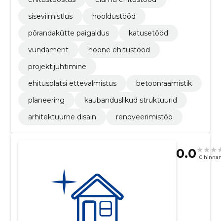
siseviimistlus
hooldustööd
põrandakütte paigaldus
katusetööd
vundament
hoone ehitustööd
projektijuhtimine
ehitusplatsi ettevalmistus
betoonraamistik
planeering
kaubanduslikud struktuurid
arhitektuurne disain
renoveerimistöö
0.0
0 hinna