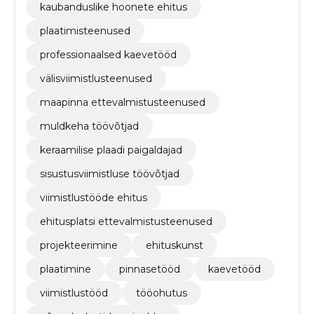
kaubanduslike hoonete ehitus
plaatimisteenused
professionaalsed kaevetööd
välisviimistlusteenused
maapinna ettevalmistusteenused
muldkeha töövõtjad
keraamilise plaadi paigaldajad
sisustusviimistluse töövõtjad
viimistlustööde ehitus
ehitusplatsi ettevalmistusteenused
projekteerimine
ehituskunst
plaatimine
pinnasetööd
kaevetööd
viimistlustööd
tööohutus