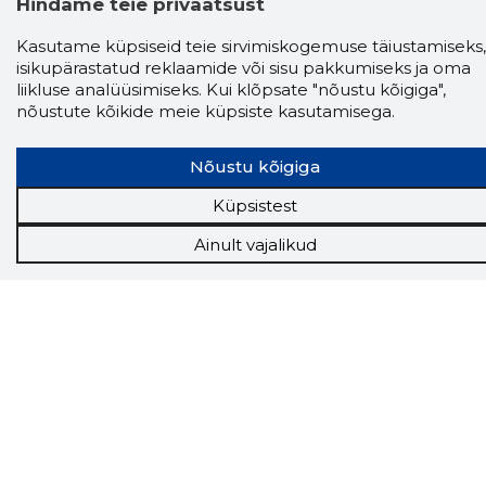
Hindame teie privaatsust
Storybook
Kasutame küpsiseid teie sirvimiskogemuse täiustamiseks,
Chrome laiendus
isikupärastatud reklaamide või sisu pakkumiseks ja oma
liikluse analüüsimiseks. Kui klõpsate "nõustu kõigiga",
nõustute kõikide meie küpsiste kasutamisega.
Storybooki laiendus ütleb Sulle, mis firma
veebilehel Sa parajasti viibid ja kui usaldusväärne
see firma täna on.
LAADI LAIENDUS ALLA
Nõustu kõigiga
Küpsistest
Ainult vajalikud
Näed helistaja tausta!
Storybooki Äpp toob
Sinuni
OTSEKONTAKTID
400 000 Eesti
ettevõtte ja isikute kohta (juhid, ametnikud).
Andmed on rikastatud maksevõime ja
finantsinfoga.
Tööriistad
Sooduspakkumised