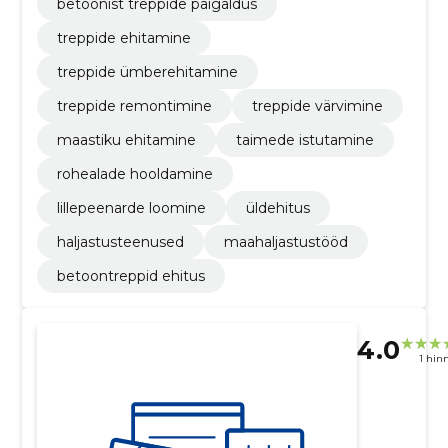
betoonist treppide paigaldus
treppide ehitamine
treppide ümberehitamine
treppide remontimine
treppide värvimine
maastiku ehitamine
taimede istutamine
rohealade hooldamine
lillepeenarde loomine
üldehitus
haljastusteenused
maahaljastustööd
betoontreppid ehitus
4.0
1 hin