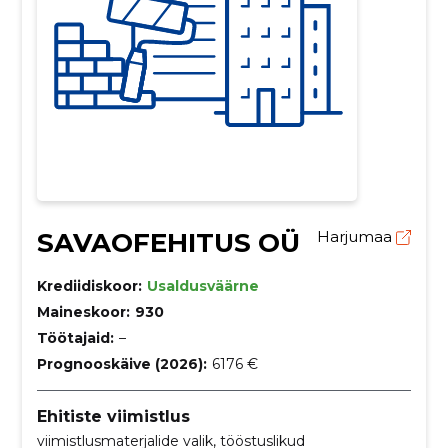
SAVAOFEHITUS OÜ
Harjumaa
Krediidiskoor:
Usaldusväärne
Maineskoor:
930
Töötajaid:
–
Prognooskäive (2026):
6176 €
Ehitiste viimistlus
viimistlusmaterjalide valik, tööstuslikud