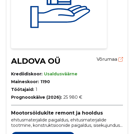
ALDOVA OÜ
Võrumaa
Krediidiskoor:
Usaldusväärne
Maineskoor:
1190
Töötajaid:
1
Prognooskäive (2026):
25 980 €
Mootorsõidukite remont ja hooldus
ehitusmaterjalide paigaldus, ehitusmaterjalide
tootmine, konstruktsioonide paigaldus, sisekujundus,
maaletooja teenused, tööstusliku ehitusinseneri