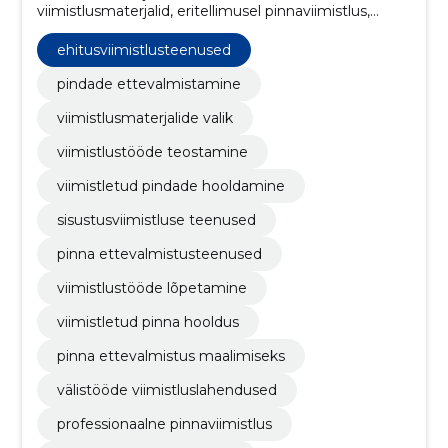
viimistlusmaterjalid, eritellimusel pinnaviimistlus,
kattematerjalid, Tapeedid, plaadid ja kivid,
Puiduviimistlus, kohandatud lahendused,
ehitusviimistlusteenused
viimistlustööd, ekspertiisi teostamine
pindade ettevalmistamine
viimistlusmaterjalide valik
viimistlustööde teostamine
viimistletud pindade hooldamine
sisustusviimistluse teenused
pinna ettevalmistusteenused
viimistlustööde lõpetamine
viimistletud pinna hooldus
pinna ettevalmistus maalimiseks
välistööde viimistluslahendused
professionaalne pinnaviimistlus