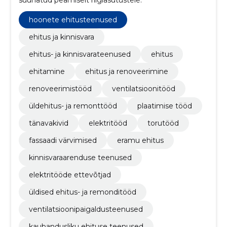
hoonete ehitusteenused
ehitus ja kinnisvara
ehitus- ja kinnisvarateenused
ehitus
ehitamine
ehitus ja renoveerimine
renoveerimistööd
ventilatsioonitööd
üldehitus- ja remonttööd
plaatimise tööd
tänavakivid
elektritööd
torutööd
fassaadi värvimised
eramu ehitus
kinnisvaraarenduse teenused
elektritööde ettevõtjad
üldised ehitus- ja remonditööd
ventilatsioonipaigaldusteenused
kaubandusliku ehituse teenused