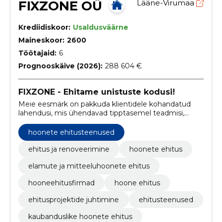
FIXZONE OÜ
Lääne-Virumaa
Krediidiskoor:
Usaldusväärne
Maineskoor:
2600
Töötajaid:
6
Prognooskäive (2026):
288 604 €
FIXZONE - Ehitame unistuste kodusi!
Meie eesmärk on pakkuda klientidele kohandatud
lahendusi, mis ühendavad tipptasemel teadmisi,
kvaliteetseid materjale ning professionaalset
käsitööd, tagades, et iga projekt vastaks täpselt
hoonete ehitusteenused
nende ainulaadsetele vajadustele ja ootustele.
ehitus ja renoveerimine
hoonete ehitus
elamute ja mitteeluhoonete ehitus
hooneehitusfirmad
hoone ehitus
ehitusprojektide juhtimine
ehitusteenused
kaubanduslike hoonete ehitus