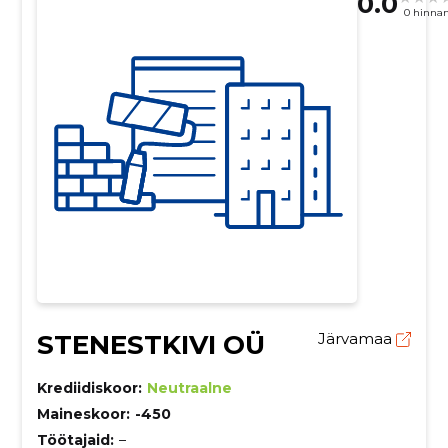
0.0
0 hinna
STENESTKIVI OÜ
Järvamaa
Krediidiskoor:
Neutraalne
Maineskoor:
-450
Töötajaid:
–