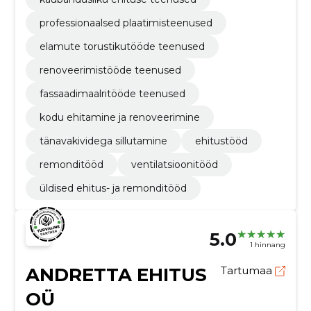
professionaalsed plaatimisteenused
elamute torustikutööde teenused
renoveerimistööde teenused
fassaadimaalritööde teenused
kodu ehitamine ja renoveerimine
tänavakividega sillutamine
ehitustööd
remonditööd
ventilatsioonitööd
üldised ehitus- ja remonditööd
5.0
1 hinnang
ANDRETTA EHITUS
Tartumaa
OÜ