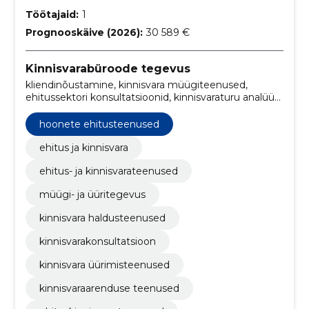
Töötajaid:
1
Prognooskäive (2026):
30 589 €
Kinnisvarabüroode tegevus
kliendinõustamine, kinnisvara müügiteenused,
ehitussektori konsultatsioonid, kinnisvaraturu analüüs,
kinnisvarainvesteeringute nõustamine, üürikinnisvara,
renoveerimine, investeerimine, koduost, kinnisvara
hoonete ehitusteenused
müük ja üürimine
ehitus ja kinnisvara
ehitus- ja kinnisvarateenused
müügi- ja üüritegevus
kinnisvara haldusteenused
kinnisvarakonsultatsioon
kinnisvara üürimisteenused
kinnisvaraarenduse teenused