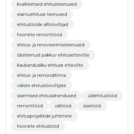
kvaliteetsed ehitusteenused
elamuehituse teenused
ehitustööde alltöövõtjad
hoonete remonttööd
ehitus- ja renoveerimisteenused
täisteenust pakkuv ehitusettevõte
kaubandusliku ehituse ettevõte
ehitus- ja remondifirma
väliste ehitustöövõtjate
sisemised ehituslahendused
üldehitustööd
remonttööd
välitööd
sisetööd
ehitusprojektide juhtimine
hoonete ehitustööd