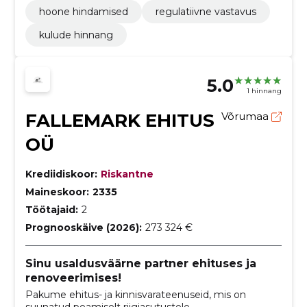
hoone hindamised
regulatiivne vastavus
kulude hinnang
5.0
1 hinnang
FALLEMARK EHITUS
Võrumaa
OÜ
Krediidiskoor:
Riskantne
Maineskoor:
2335
Töötajaid:
2
Prognooskäive (2026):
273 324 €
Sinu usaldusväärne partner ehituses ja
renoveerimises!
Pakume ehitus- ja kinnisvarateenuseid, mis on
suunatud peamiselt riigiasutustele.