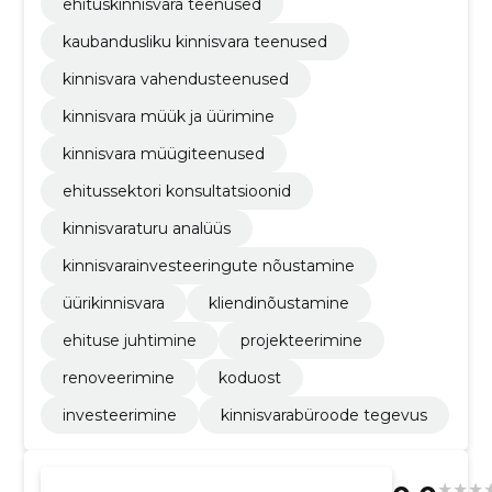
ehituskinnisvara teenused
kaubandusliku kinnisvara teenused
kinnisvara vahendusteenused
kinnisvara müük ja üürimine
kinnisvara müügiteenused
ehitussektori konsultatsioonid
kinnisvaraturu analüüs
kinnisvarainvesteeringute nõustamine
üürikinnisvara
kliendinõustamine
ehituse juhtimine
projekteerimine
renoveerimine
koduost
investeerimine
kinnisvarabüroode tegevus