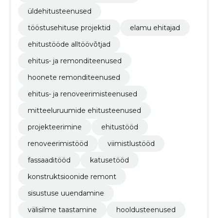
üldehitusteenused
tööstusehituse projektid
elamu ehitajad
ehitustööde alltöövõtjad
ehitus- ja remonditeenused
hoonete remonditeenused
ehitus- ja renoveerimisteenused
mitteeluruumide ehitusteenused
projekteerimine
ehitustööd
renoveerimistööd
viimistlustööd
fassaaditööd
katusetööd
konstruktsioonide remont
sisustuse uuendamine
välisilme taastamine
hooldusteenused