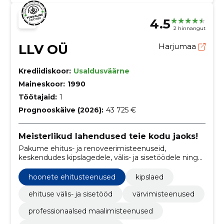
4.5
2 hinnangut
LLV OÜ
Harjumaa
Krediidiskoor:
Usaldusväärne
Maineskoor:
1990
Töötajaid:
1
Prognooskäive (2026):
43 725 €
Meisterlikud lahendused teie kodu jaoks!
Pakume ehitus- ja renoveerimisteenuseid,
keskendudes kipslagedele, välis- ja sisetöödele ning
maalritöödele.
hoonete ehitusteenused
kipslaed
ehituse välis- ja sisetööd
värvimisteenused
professionaalsed maalimisteenused