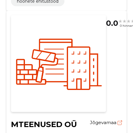
hoonete ehitustööd
0.0
0 hinna
MTEENUSED OÜ
Jõgevamaa