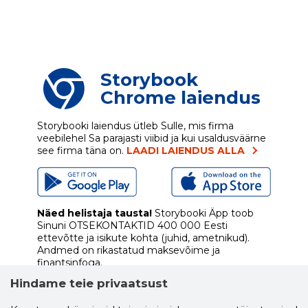
Storybook
Chrome laiendus
Storybooki laiendus ütleb Sulle, mis firma
veebilehel Sa parajasti viibid ja kui usaldusväärne
see firma täna on.
LAADI LAIENDUS ALLA
Näed helistaja tausta!
Storybooki Äpp toob
Sinuni
OTSEKONTAKTID
400 000 Eesti
ettevõtte ja isikute kohta (juhid, ametnikud).
Andmed on rikastatud maksevõime ja
finantsinfoga.
Hindame teie privaatsust