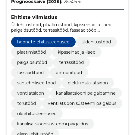
Prognooskäive (2026):
25 505 €
Ehitiste viimistlus
Üldehitustööd, plaatimistööd, kipsseinad ja -laed,
paigaldsutööd, terrassitööd, fassaaditööd,
betoonitööd, santehnilised tööd, Elektriinstallatsioon,
ventilatsioon
hoonete ehitusteenused
üldehitustööd
plaatimistööd
kipsseinad ja -laed
paigaldsutööd
terrassitööd
fassaaditööd
betoonitööd
santehnilised tööd
elektriinstallatsioon
ventilatsioon
kanalisatsiooni paigaldamine
torutööd
ventilatsioonisüsteemi paigaldus
üldehitusteenused
kanalisatsioonisüsteemi paigaldus
elamuehitustööd