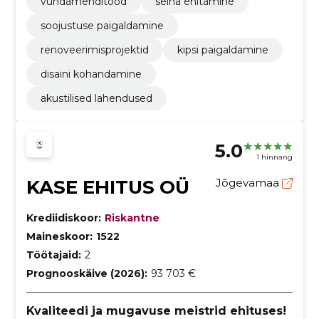
vundamenditööd
seina ehitamine
soojustuse paigaldamine
renoveerimisprojektid
kipsi paigaldamine
disaini kohandamine
akustilised lahendused
5.0
1 hinnang
KASE EHITUS OÜ
Jõgevamaa
Krediidiskoor:
Riskantne
Maineskoor:
1522
Töötajaid:
2
Prognooskäive (2026):
93 703 €
Kvaliteedi ja mugavuse meistrid ehituses!