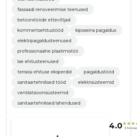
fassaadi renoveerimise teenused
betoonitööde ettevõtjad
kommertsehitustööd
kipsseina paigaldus
elektripaigaldusteenused
professionaalne plaatimistöö
lae ehitusteenused
terrassi ehituse eksperdid
paigaldustööd
sanitaartehnilised tööd
elektrisüsteemid
ventilatsioonisüsteemid
sanitaartehnilised lahendused
4.0
3 hinna