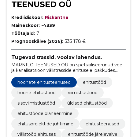
TEENUSED OÜ
Krediidiskoor:
Riskantne
Maineskoor:
-4339
Töötajaid:
7
Prognooskäive (2026):
333 178 €
Tugevad trassid, voolav lahendus.
MARNILO TEENUSED OÜ on spetsialiseerunud vee-
ja kanalisatsioonivälistrasside ehitusele, pakkudes
kvaliteetseid ja vastupidavaid lahendusi kogu Eestis.
hoonete ehitusteenused
ehitustööd
hoone ehitustööd
viimistlustööd
siseviimistlustööd
üldised ehitustööd
ehitustööde planeerimine
ehitusprojektide juhtimine
ehitusteenused
välistööd ehituses
ehitustööde järelevalve