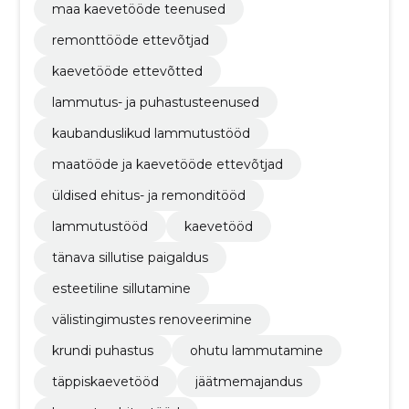
maa kaevetööde teenused
remonttööde ettevõtjad
kaevetööde ettevõtted
lammutus- ja puhastusteenused
kaubanduslikud lammutustööd
maatööde ja kaevetööde ettevõtjad
üldised ehitus- ja remonditööd
lammutustööd
kaevetööd
tänava sillutise paigaldus
esteetiline sillutamine
välistingimustes renoveerimine
krundi puhastus
ohutu lammutamine
täppiskaevetööd
jäätmemajandus