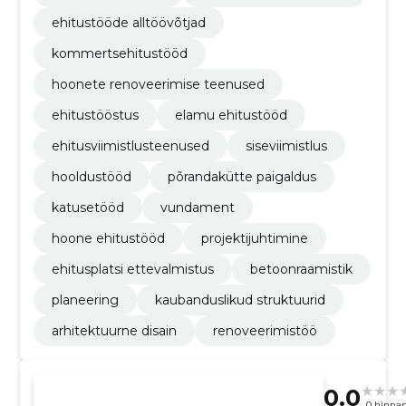
ehitustööde alltöövõtjad
kommertsehitustööd
hoonete renoveerimise teenused
ehitustööstus
elamu ehitustööd
ehitusviimistlusteenused
siseviimistlus
hooldustööd
põrandakütte paigaldus
katusetööd
vundament
hoone ehitustööd
projektijuhtimine
ehitusplatsi ettevalmistus
betoonraamistik
planeering
kaubanduslikud struktuurid
arhitektuurne disain
renoveerimistöö
0.0
0 hinna