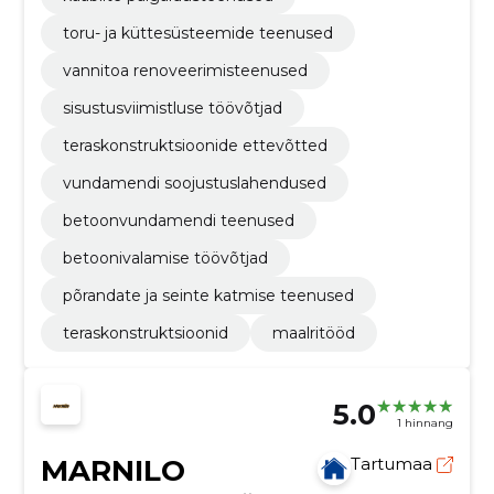
toru- ja küttesüsteemide teenused
vannitoa renoveerimisteenused
sisustusviimistluse töövõtjad
teraskonstruktsioonide ettevõtted
vundamendi soojustuslahendused
betoonvundamendi teenused
betoonivalamise töövõtjad
põrandate ja seinte katmise teenused
teraskonstruktsioonid
maalritööd
5.0
1 hinnang
MARNILO
Tartumaa