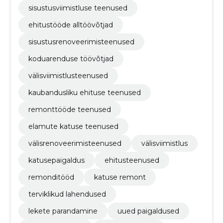
sisustusviimistluse teenused
ehitustööde alltöövõtjad
sisustusrenoveerimisteenused
koduarenduse töövõtjad
välisviimistlusteenused
kaubandusliku ehituse teenused
remonttööde teenused
elamute katuse teenused
välisrenoveerimisteenused
välisviimistlus
katusepaigaldus
ehitusteenused
remonditööd
katuse remont
terviklikud lahendused
lekete parandamine
uued paigaldused