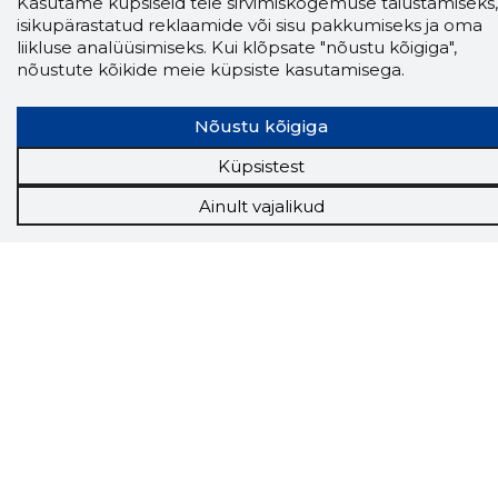
Kasutame küpsiseid teie sirvimiskogemuse täiustamiseks,
isikupärastatud reklaamide või sisu pakkumiseks ja oma
Tööriistad
liikluse analüüsimiseks. Kui klõpsate "nõustu kõigiga",
Sooduspakkumised
nõustute kõikide meie küpsiste kasutamisega.
Hanked
Tööturg
Nõustu kõigiga
Sihtkliendid
Rakendused
Küpsistest
Lisavõimalused
Ainult vajalikud
Inforegister
Krediidihaldus
Raportid
Müügihaldus CRM
API
Ettevõttest
Grupist
Kontakt
Liitu meiega
Uudised
KKK