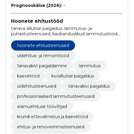
Prognooskäive (2026):
–
Hoonete ehitustööd
tänava sillutise paigaldus, lammutus- ja
puhastusteenused, kaubanduslikud lammutustööd,
maatööde ja kaevetööde ettevõtjad, üldised ehitus-
ja remonditööd, lammutustööd, kaevetööd,
hoonete ehitusteenused
täppiskaevetööd, ohutu lammutamine, krundi
puhastus
üldehitus- ja remonttööd
tänavakivi paigaldamine
lammutus
kaevetööd
kivisillutise paigaldus
üldehitusteenused
tänavakivi paigaldus
professionaalsed lammutusteenused
elamuehituse töövõtjad
krundi ettevalmistus ja kaevetööd
ehitus- ja renoveerimisteenused