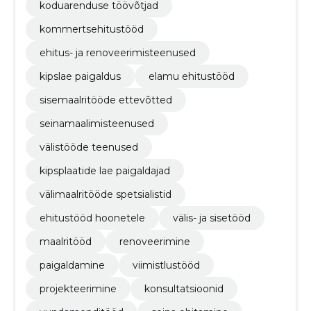
koduarenduse töövõtjad
kommertsehitustööd
ehitus- ja renoveerimisteenused
kipslae paigaldus
elamu ehitustööd
sisemaalritööde ettevõtted
seinamaalimisteenused
välistööde teenused
kipsplaatide lae paigaldajad
välimaalritööde spetsialistid
ehitustööd hoonetele
välis- ja sisetööd
maalritööd
renoveerimine
paigaldamine
viimistlustööd
projekteerimine
konsultatsioonid