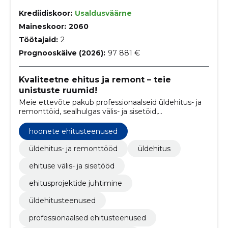
Krediidiskoor:
Usaldusväärne
Maineskoor:
2060
Töötajaid:
2
Prognooskäive (2026):
97 881 €
Kvaliteetne ehitus ja remont – teie
unistuste ruumid!
Meie ettevõte pakub professionaalseid üldehitus- ja
remonttöid, sealhulgas välis- ja sisetöid,
ehitusprojektide juhtimist ning kvaliteetseid
ehitusteenuseid.
hoonete ehitusteenused
üldehitus- ja remonttööd
üldehitus
ehituse välis- ja sisetööd
ehitusprojektide juhtimine
üldehitusteenused
professionaalsed ehitusteenused