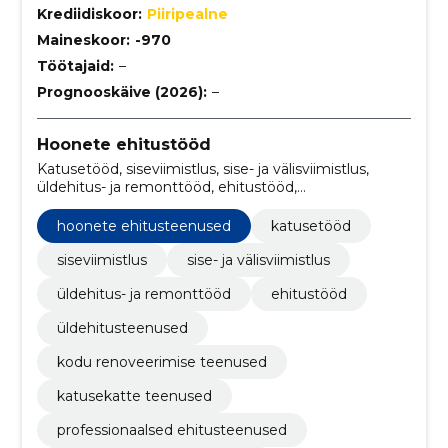
Krediidiskoor:
Piiripealne
Maineskoor:
-970
Töötajaid:
–
Prognooskäive (2026):
–
Hoonete ehitustööd
Katusetööd, siseviimistlus, sise- ja välisviimistlus,
üldehitus- ja remonttööd, ehitustööd,
üldehitusteenused, hoonete ehitusteenused, kodu
renoveerimise teenused, katusekatte teenused,
hoonete ehitusteenused
katusetööd
professionaalsed ehitusteenused
siseviimistlus
sise- ja välisviimistlus
üldehitus- ja remonttööd
ehitustööd
üldehitusteenused
kodu renoveerimise teenused
katusekatte teenused
professionaalsed ehitusteenused