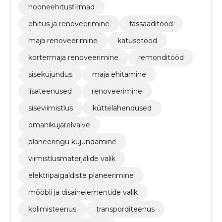
hooneehitusfirmad
ehitus ja renoveerimine
fassaaditööd
maja renoveerimine
katusetööd
kortermaja renoveerimine
remonditööd
sisekujundus
maja ehitamine
lisateenused
renoveerimine
siseviimistlus
küttelahendused
omanikujärelvalve
planeeringu kujundamine
viimistlusmaterjalide valik
elektripaigaldiste planeerimine
mööbli ja disainelementide valik
kolimisteenus
transporditeenus