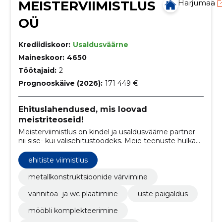
MEISTERVIIMISTLUS
Harjumaa
OÜ
Krediidiskoor:
Usaldusväärne
Maineskoor:
4650
Töötajaid:
2
Prognooskäive (2026):
171 449 €
Ehituslahendused, mis loovad
meistriteoseid!
Meisterviimistlus on kindel ja usaldusväärne partner
nii sise- kui välisehitustöödeks. Meie teenuste hulka
kuuluvad vundamendi- ja müüritööd,
siseviimistlustööd ja parketipaigaldus. Meie
ehitiste viimistlus
professionaalne tiim tagab tipptasemel töö ja
klientide rahulolu.
metallkonstruktsioonide värvimine
vannitoa- ja wc plaatimine
uste paigaldus
mööbli komplekteerimine