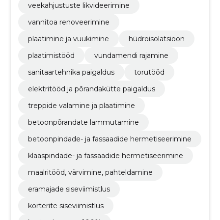
veekahjustuste likvideerimine
vannitoa renoveerimine
plaatimine ja vuukimine
hüdroisolatsioon
plaatimistööd
vundamendi rajamine
sanitaartehnika paigaldus
torutööd
elektritööd ja põrandakütte paigaldus
treppide valamine ja plaatimine
betoonpõrandate lammutamine
betoonpindade- ja fassaadide hermetiseerimine
klaaspindade- ja fassaadide hermetiseerimine
maalritööd, värvimine, pahteldamine
eramajade siseviimistlus
korterite siseviimistlus