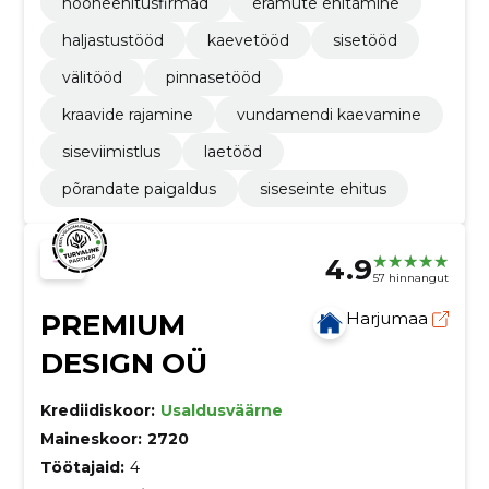
hooneehitusfirmad
eramute ehitamine
haljastustööd
kaevetööd
sisetööd
välitööd
pinnasetööd
kraavide rajamine
vundamendi kaevamine
siseviimistlus
laetööd
põrandate paigaldus
siseseinte ehitus
4.9
57 hinnangut
PREMIUM
Harjumaa
DESIGN OÜ
Krediidiskoor:
Usaldusväärne
Maineskoor:
2720
Töötajaid:
4