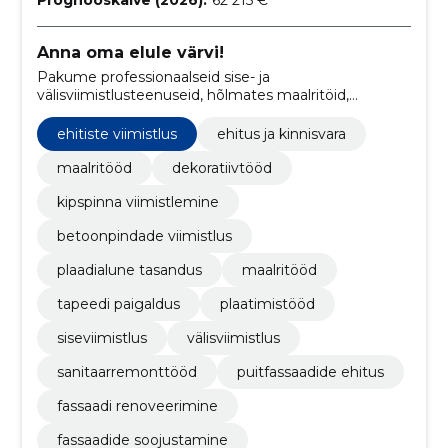
Anna oma elule värvi!
Pakume professionaalseid sise- ja
välisviimistlusteenuseid, hõlmates maalritöid,
kipspinna viimistlust, fassaaditöid ning dekoratiiv- ja
krohvitöid.
ehitiste viimistlus
ehitus ja kinnisvara
maalritööd
dekoratiivtööd
kipspinna viimistlemine
betoonpindade viimistlus
plaadialune tasandus
maalritööd
tapeedi paigaldus
plaatimistööd
siseviimistlus
välisviimistlus
sanitaarremonttööd
puitfassaadide ehitus
fassaadi renoveerimine
fassaadide soojustamine