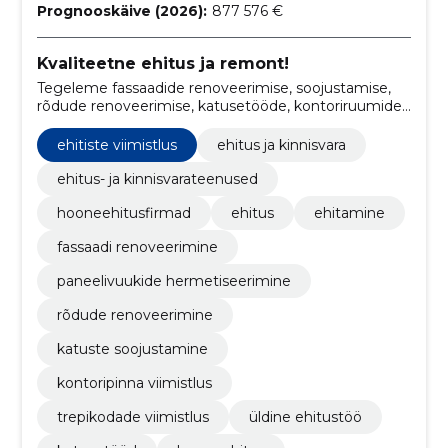
Prognooskäive (2026):
877 576 €
Kvaliteetne ehitus ja remont!
Tegeleme fassaadide renoveerimise, soojustamise,
rõdude renoveerimise, katusetööde, kontoriruumide
viimistluse ja remonditöödega
ehitiste viimistlus
ehitus ja kinnisvara
ehitus- ja kinnisvarateenused
hooneehitusfirmad
ehitus
ehitamine
fassaadi renoveerimine
paneelivuukide hermetiseerimine
rõdude renoveerimine
katuste soojustamine
kontoripinna viimistlus
trepikodade viimistlus
üldine ehitustöö