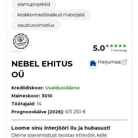
elamuprojektid
keskkonnasõbralikud materjalid
sisustusviimistlus
5.0
1 hinnang
NEBEL EHITUS
Harjumaa
OÜ
Krediidiskoor:
Usaldusväärne
Maineskoor:
3010
Töötajaid:
14
Prognooskäive (2026):
613 230 €
Loome sinu interjööri ilu ja hubasust!
Oleme siseviimistlust teostav ettevõte, kelle