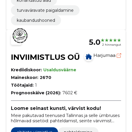
kohandatud aiad
turvaväravate paigaldamine
kaubandushooned
5.0
2 hinnangut
INVIIMISTLUS OÜ
Harjumaa
Krediidiskoor:
Usaldusväärne
Maineskoor:
2670
Töötajaid:
1
Prognooskäive (2026):
7602 €
Loome seinast kunsti, värvist kodu!
Meie pakutavad teenused Tallinnas ja selle ümbruses
hõlmavad sisetöid: pahteldamist, seinte värvimist
ning erinevaid tapeetimistöödega seotud teenuseid.