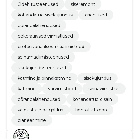
üldehitusteenused
siseremont
kohandatud sisekujundus
äriehitised
põrandalahendused
dekoratiivsed viimistlused
professionaalsed maalimistööd
seinamaalimisteenused
sisekujundusteenused
katmine ja pinnakatmine
sisekujundus
katmine
värvimistööd
seinaviimistlus
põrandalahendused
kohandatud disain
valgustuse paigaldus
konsultatsioon
planeerimine