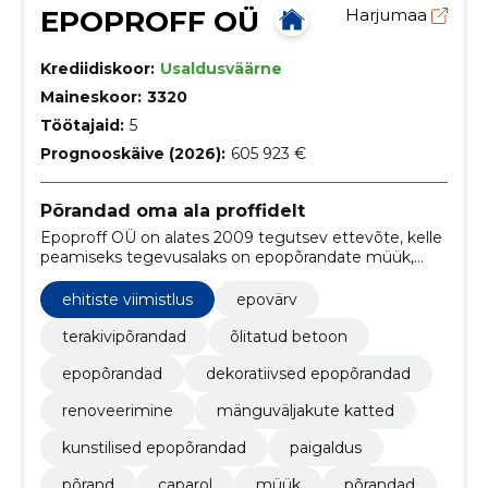
EPOPROFF OÜ
Harjumaa
Krediidiskoor:
Usaldusväärne
Maineskoor:
3320
Töötajaid:
5
Prognooskäive (2026):
605 923 €
Põrandad oma ala proffidelt
Epoproff OÜ on alates 2009 tegutsev ettevõte, kelle
peamiseks tegevusalaks on epopõrandate müük,
paigaldus ja renoveerimine.
ehitiste viimistlus
epovärv
terakivipõrandad
õlitatud betoon
epopõrandad
dekoratiivsed epopõrandad
renoveerimine
mänguväljakute katted
kunstilised epopõrandad
paigaldus
põrand
caparol
müük
põrandad