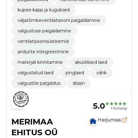
kupee-kapp ja liuguksed
väljatõmbeventilatsiooni paigaldamine
valgustuse paigaldamine
ventilatsioonisüsteemid
andurite integreerimine
materjali kinnitamine
akustilised laed
valgustatud laed
pinglaed
vähk
valgustite paigaldus
disain
5.0
1 hinnang
MERIMAA
Harjumaa
EHITUS OÜ