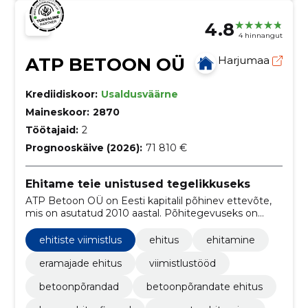
4.8
4 hinnangut
ATP BETOON OÜ
Harjumaa
Krediidiskoor:
Usaldusväärne
Maineskoor:
2870
Töötajaid:
2
Prognooskäive (2026):
71 810 €
Ehitame teie unistused tegelikkuseks
ATP Betoon OÜ on Eesti kapitalil põhinev ettevõte,
mis on asutatud 2010 aastal. Põhitegevuseks on
eramu ehitus ja erinevate üldehitustööde
teostamine.
ehitiste viimistlus
ehitus
ehitamine
eramajade ehitus
viimistlustööd
betoonpõrandad
betoonpõrandate ehitus