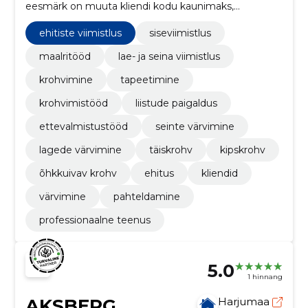
eesmärk on muuta kliendi kodu kaunimaks,
funktsionaalsemaks ja hubasemaks
ehitiste viimistlus
siseviimistlus
maalritööd
lae- ja seina viimistlus
krohvimine
tapeetimine
krohvimistööd
liistude paigaldus
ettevalmistustööd
seinte värvimine
lagede värvimine
täiskrohv
kipskrohv
õhkkuivav krohv
ehitus
kliendid
värvimine
pahteldamine
professionaalne teenus
5.0
1 hinnang
AKSBERG
Harjumaa