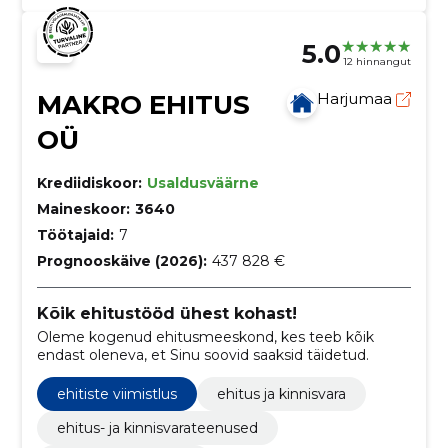
5.0
12 hinnangut
MAKRO EHITUS
Harjumaa
OÜ
Krediidiskoor:
Usaldusväärne
Maineskoor:
3640
Töötajaid:
7
Prognooskäive (2026):
437 828 €
Kõik ehitustööd ühest kohast!
Oleme kogenud ehitusmeeskond, kes teeb kõik
endast oleneva, et Sinu soovid saaksid täidetud.
ehitiste viimistlus
ehitus ja kinnisvara
ehitus- ja kinnisvarateenused