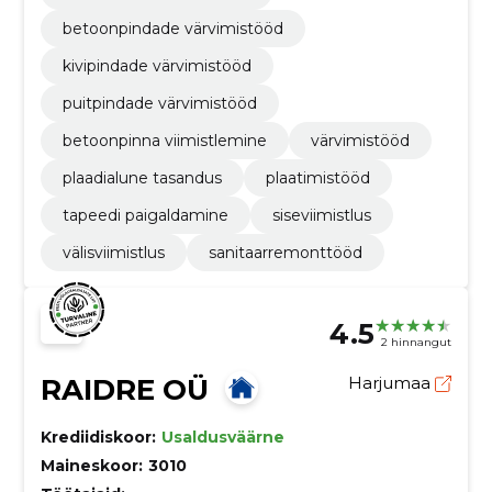
betoonpindade värvimistööd
kivipindade värvimistööd
puitpindade värvimistööd
betoonpinna viimistlemine
värvimistööd
plaadialune tasandus
plaatimistööd
tapeedi paigaldamine
siseviimistlus
välisviimistlus
sanitaarremonttööd
4.5
2 hinnangut
RAIDRE OÜ
Harjumaa
Krediidiskoor:
Usaldusväärne
Maineskoor:
3010