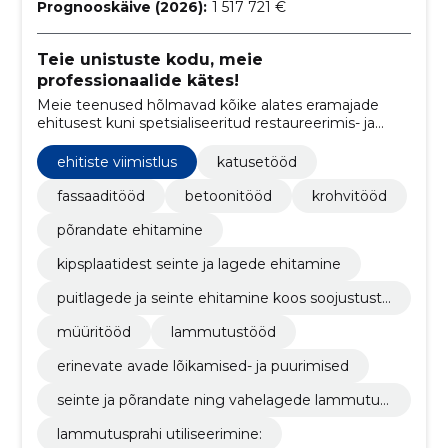
Prognooskäive (2026):
1 517 721 €
Teie unistuste kodu, meie
professionaalide kätes!
Meie teenused hõlmavad kõike alates eramajade
ehitusest kuni spetsialiseeritud restaureerimis- ja
viimistlustöödeni, tagades igas etapis täpsuse ja
usaldusväärsuse.
ehitiste viimistlus
katusetööd
fassaaditööd
betoonitööd
krohvitööd
põrandate ehitamine
kipsplaatidest seinte ja lagede ehitamine
puitlagede ja seinte ehitamine koos soojustustö
ödega
müüritööd
lammutustööd
erinevate avade lõikamised- ja puurimised
seinte ja põrandate ning vahelagede lammutus
tööd
lammutusprahi utiliseerimine: