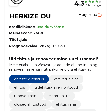
4.3
3 hinnangut
HERKIZE OÜ
Harjumaa
Krediidiskoor:
Usaldusväärne
Maineskoor:
2680
Töötajaid:
1
Prognooskäive (2026):
12 935 €
Üldehitus ja renoveerimine uuel tasemel!
Meie erialaks on väravate ja aedade ehitamine ning
renoveerimine, samuti pakume üldisi ehitus- ja
remonditöid.
ehitiste viimistlus
väravad ja aiad
ehitus
üldehitus- ja remonttööd
renoveermine
elamuehitus
üldised ehitustööd
ehitusfirma