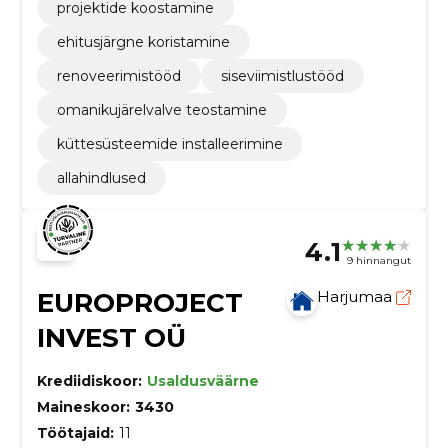
projektide koostamine
ehitusjärgne koristamine
renoveerimistööd
siseviimistlustööd
omanikujärelvalve teostamine
küttesüsteemide installeerimine
allahindlused
4.1
9 hinnangut
EUROPROJECT
Harjumaa
INVEST OÜ
Krediidiskoor:
Usaldusväärne
Maineskoor:
3430
Töötajaid:
11