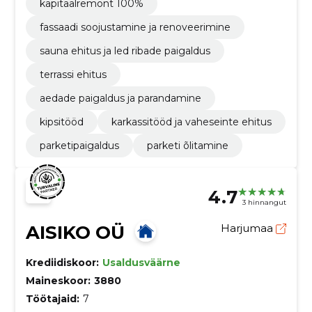
kapitaalremont 100%
fassaadi soojustamine ja renoveerimine
sauna ehitus ja led ribade paigaldus
terrassi ehitus
aedade paigaldus ja parandamine
kipsitööd
karkassitööd ja vaheseinte ehitus
parketipaigaldus
parketi õlitamine
4.7
3 hinnangut
AISIKO OÜ
Harjumaa
Krediidiskoor:
Usaldusväärne
Maineskoor:
3880
Töötajaid:
7