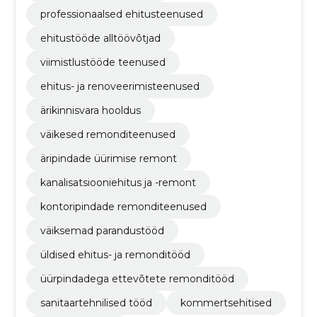
professionaalsed ehitusteenused
ehitustööde alltöövõtjad
viimistlustööde teenused
ehitus- ja renoveerimisteenused
ärikinnisvara hooldus
väikesed remonditeenused
äripindade üürimise remont
kanalisatsiooniehitus ja -remont
kontoripindade remonditeenused
väiksemad parandustööd
üldised ehitus- ja remonditööd
üürpindadega ettevõtete remonditööd
sanitaartehnilised tööd
kommertsehitised