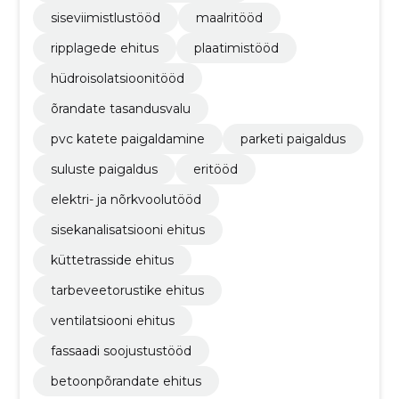
siseviimistlustööd
maalritööd
ripplagede ehitus
plaatimistööd
hüdroisolatsioonitööd
õrandate tasandusvalu
pvc katete paigaldamine
parketi paigaldus
suluste paigaldus
eritööd
elektri- ja nõrkvoolutööd
sisekanalisatsiooni ehitus
küttetrasside ehitus
tarbeveetorustike ehitus
ventilatsiooni ehitus
fassaadi soojustustööd
betoonpõrandate ehitus