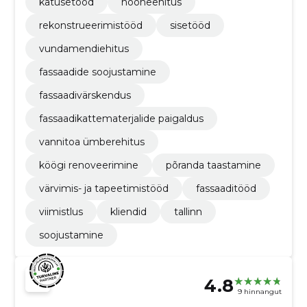
katusetööd
hooneehitus
rekonstrueerimistööd
sisetööd
vundamendiehitus
fassaadide soojustamine
fassaadivärskendus
fassaadikattematerjalide paigaldus
vannitoa ümberehitus
köögi renoveerimine
põranda taastamine
värvimis- ja tapeetimistööd
fassaaditööd
viimistlus
kliendid
tallinn
soojustamine
4.8
9 hinnangut