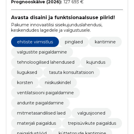
Prognooskäive (2026):
127 693 €
Avasta disaini ja funktsionaalsuse piirid!
Pakume innovaatilisi sisekujunduslahendusi,
keskendudes lagedele ja valgustusele.
ehitiste viimistlus
pinglaed
kantimine
valgustite paigaldamine
tehnoloogilised lahendused
kujundus
liuguksed
tasuta konsultatsioon
korsten
niiskuskindel
ventilatsiooni paigaldamine
andurite paigaldamine
mitmetasandilised laed
valgusjooned
materjali paigaldus
trepisüvikute paigaldus
paigaldustööd
küttetorude kantimine