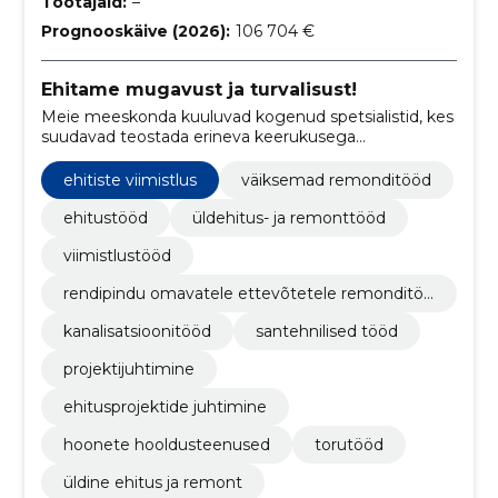
Töötajaid:
–
Prognooskäive (2026):
106 704 €
Ehitame mugavust ja turvalisust!
Meie meeskonda kuuluvad kogenud spetsialistid, kes
suudavad teostada erineva keerukusega
remonditöid, alates väiksematest parandustöödest
kuni ulatuslike renoveerimisprojektideni.
ehitiste viimistlus
väiksemad remonditööd
ehitustööd
üldehitus- ja remonttööd
viimistlustööd
rendipindu omavatele ettevõtetele remonditöö
d
kanalisatsioonitööd
santehnilised tööd
projektijuhtimine
ehitusprojektide juhtimine
hoonete hooldusteenused
torutööd
üldine ehitus ja remont