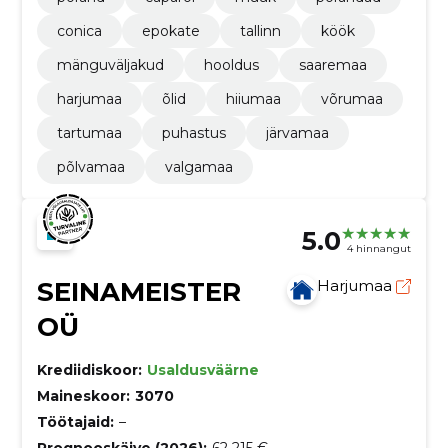
conica
epokate
tallinn
köök
mänguväljakud
hooldus
saaremaa
harjumaa
õlid
hiiumaa
võrumaa
tartumaa
puhastus
järvamaa
põlvamaa
valgamaa
5.0
4 hinnangut
SEINAMEISTER
Harjumaa
OÜ
Krediidiskoor:
Usaldusväärne
Maineskoor:
3070
Töötajaid:
–
Prognooskäive (2026):
62 215 €