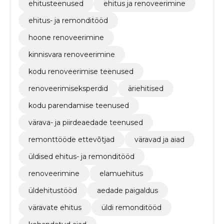
ehitusteenused
ehitus ja renoveerimine
ehitus- ja remonditööd
hoone renoveerimine
kinnisvara renoveerimine
kodu renoveerimise teenused
renoveerimiseksperdid
äriehitised
kodu parendamise teenused
värava- ja piirdeaedade teenused
remonttööde ettevõtjad
väravad ja aiad
üldised ehitus- ja remonditööd
renoveerimine
elamuehitus
üldehitustööd
aedade paigaldus
väravate ehitus
üldi remonditööd