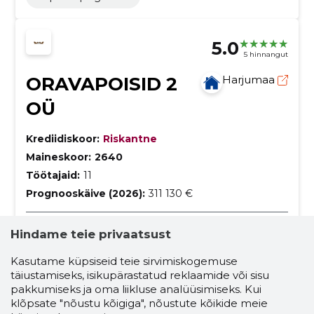
5.0
5 hinnangut
ORAVAPOISID 2
Harjumaa
OÜ
Krediidiskoor:
Riskantne
Maineskoor:
2640
Töötajaid:
11
Prognooskäive (2026):
311 130 €
Siseviimistlustööd pikaaegsete
Hindame teie privaatsust
kogemusega meistritelt
Kasutame küpsiseid teie sirvimiskogemuse
ORAVAPOISID 2 OÜ alustas oma tegevust juba
2007. aastal, meie peamiseks tegevusvaldkonnaks
täiustamiseks, isikupärastatud reklaamide või sisu
on ehitiste viimistlus ja lõpetamine.
pakkumiseks ja oma liikluse analüüsimiseks. Kui
ehitiste viimistlus
ehitus
ehitamine
klõpsate "nõustu kõigiga", nõustute kõikide meie