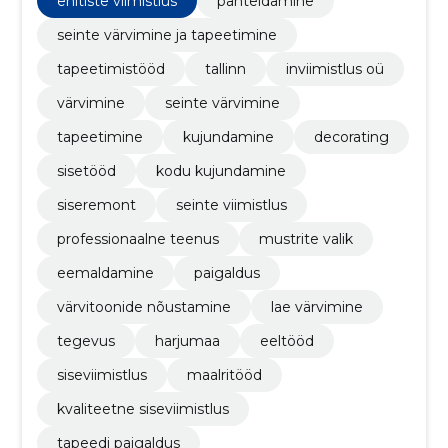
ehitiste viimistlus
pahteldamine
seinte värvimine ja tapeetimine
tapeetimistööd
tallinn
inviimistlus oü
värvimine
seinte värvimine
tapeetimine
kujundamine
decorating
sisetööd
kodu kujundamine
siseremont
seinte viimistlus
professionaalne teenus
mustrite valik
eemaldamine
paigaldus
värvitoonide nõustamine
lae värvimine
tegevus
harjumaa
eeltööd
siseviimistlus
maalritööd
kvaliteetne siseviimistlus
tapeedi paigaldus