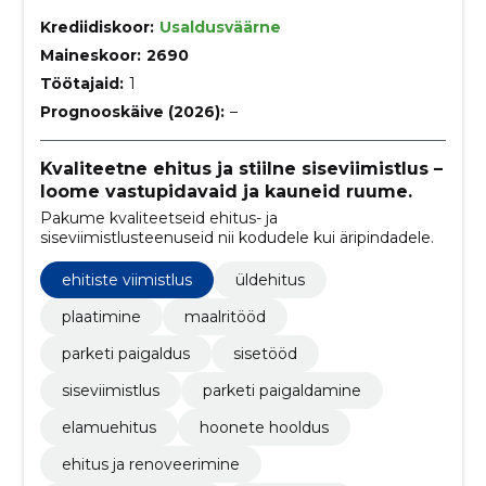
Krediidiskoor:
Usaldusväärne
Maineskoor:
2690
Töötajaid:
1
Prognooskäive (2026):
–
Kvaliteetne ehitus ja stiilne siseviimistlus –
loome vastupidavaid ja kauneid ruume.
Pakume kvaliteetseid ehitus- ja
siseviimistlusteenuseid nii kodudele kui äripindadele.
ehitiste viimistlus
üldehitus
plaatimine
maalritööd
parketi paigaldus
sisetööd
siseviimistlus
parketi paigaldamine
elamuehitus
hoonete hooldus
ehitus ja renoveerimine