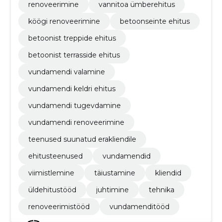
renoveerimine
vannitoa ümberehitus
köögi renoveerimine
betoonseinte ehitus
betoonist treppide ehitus
betoonist terrasside ehitus
vundamendi valamine
vundamendi keldri ehitus
vundamendi tugevdamine
vundamendi renoveerimine
teenused suunatud erakliendile
ehitusteenused
vundamendid
viimistlemine
täiustamine
kliendid
üldehitustööd
juhtimine
tehnika
renoveerimistööd
vundamenditööd