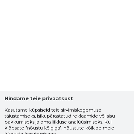
Hindame teie privaatsust
Kasutame küpsiseid teie sirvimiskogemuse
täiustamiseks, isikupärastatud reklaamide või sisu
pakkumiseks ja oma liikluse analüüsimiseks. Kui
klõpsate "nõustu kõigiga", nõustute kõikide meie
küpsiste kasutamisega.