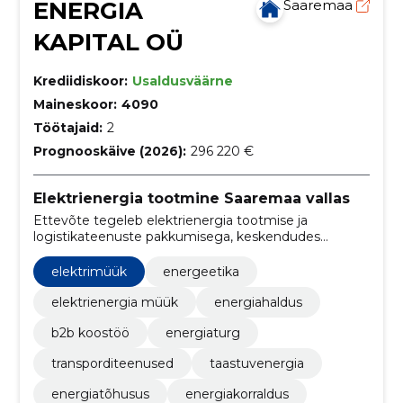
ENERGIA
Saaremaa
KAPITAL OÜ
Krediidiskoor:
Usaldusväärne
Maineskoor:
4090
Töötajaid:
2
Prognooskäive (2026):
296 220 €
Elektrienergia tootmine Saaremaa vallas
Ettevõte tegeleb elektrienergia tootmise ja
logistikateenuste pakkumisega, keskendudes
taastumatute energiaallikate kasutamisele ja
maanteekaubaveole. Meie eesmärk on pakkuda
elektrimüük
energeetika
usaldusväärseid energialahendusi ja
transporditeenuseid äriklientidele.
elektrienergia müük
energiahaldus
b2b koostöö
energiaturg
transporditeenused
taastuvenergia
energiatõhusus
energiakorraldus