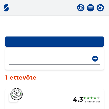
1 ettevõte
4.3
3 hinnangut