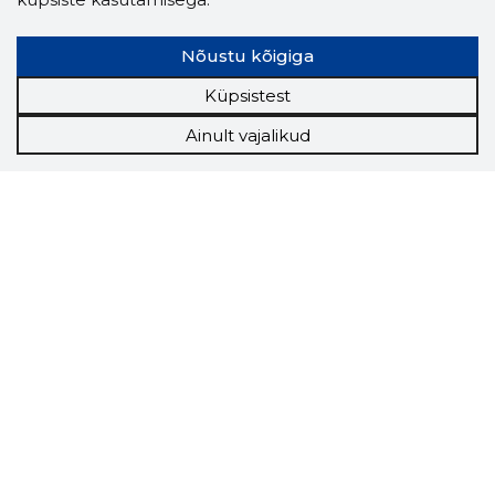
Nõustu kõigiga
Küpsistest
Ainult vajalikud
Storybook
Chrome laiendus
Storybooki laiendus ütleb Sulle, mis firma
veebilehel Sa parajasti viibid ja kui usaldusväärne
see firma täna on.
LAADI LAIENDUS ALLA